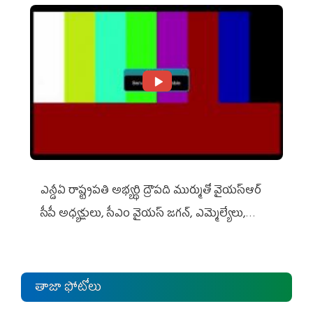
ఎన్డీఏ రాష్ట్ర‌ప‌తి అభ్య‌ర్థి ద్రౌప‌ది ముర్ముతో వైయ‌స్ఆర్
సీపీ అధ్య‌క్షులు, సీఎం వైయ‌స్ జ‌గ‌న్, ఎమ్మెల్యేలు,
ఎంపీల స‌మావేశం
తాజా ఫోటోలు