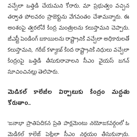
వచ్చేలా ఒత్తిడి చేయమని కోరారు. మా ప్రభుత్వం వచ్చిన
తర్వాత పోలవరం ప్రాజెక్టును వేగవంతం చేశామ‌న్నారు. ఈ
అంశంపై త్వరలోనే కేంద్ర మంత్రులను కలుస్తామ‌ని చెప్పారు.
జీఎస్టీ పెండింగ్ బకాయిలను రాష్ట్రానికి వచ్చేలా అధికారులతో
కలుస్తామ‌ని, గరీబ్ కళ్యాణ్ కింద రాష్ట్రానికి నిధులు వచ్చేలా
కేంద్రంపై ఒత్తిడి తీసుకురావాలని సీఎం వైయ‌స్ జ‌గ‌న్
సూచించిన‌ట్లు తెలిపారు.
మెడికల్ కాలేజీల ఏర్పాటుకు కేంద్రం మద్దతు
కోరుతాం..
'జనాభా ప్రాతిపదికన ప్రతి పార్లమెంటు నియోజకవర్గంలో ఓ
మెడికల్ కాలేజ్‌ పెట్టేలా సీఎం నిర్ణయం తీసుకున్నారు.