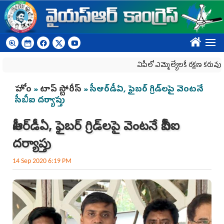
Skip to main content
????
ఏపీలో ఎమ్మెల్యేల‌కే ర‌క్ష‌ణ క‌రువు
You are here
హోం
»
టాప్ స్టోరీస్
» సీఆర్‌డీఏ, ఫైబర్ గ్రిడ్‌లపై వెంటనే
సీబీఐ దర్యాప్తు
సీఆర్‌డీఏ, ఫైబర్ గ్రిడ్‌లపై వెంటనే సీబీఐ
దర్యాప్తు
14 Sep 2020 6:19 PM