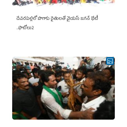
దేవరపల్లిలో పొగాకు రైతులతో వైయస్ జగన్ భేటీ
..ఫొటోలు2