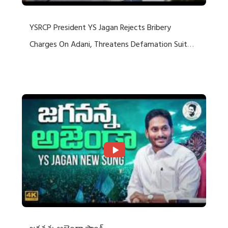
YSRCP President YS Jagan Rejects Bribery
Charges On Adani, Threatens Defamation Suit
Against Media Groups