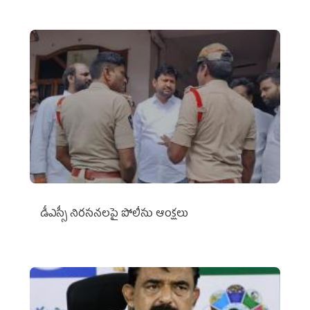
డీఎస్సీ నిరసనలపై పోలీసు ఆంక్షలు