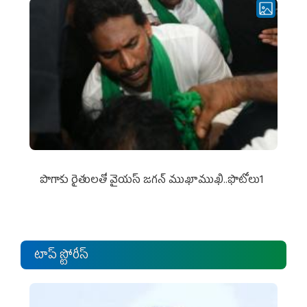
పొగాకు రైతుల‌తో వైయ‌స్ జ‌గ‌న్ ముఖాముఖి..ఫొటోలు1
టాప్ స్టోరీస్