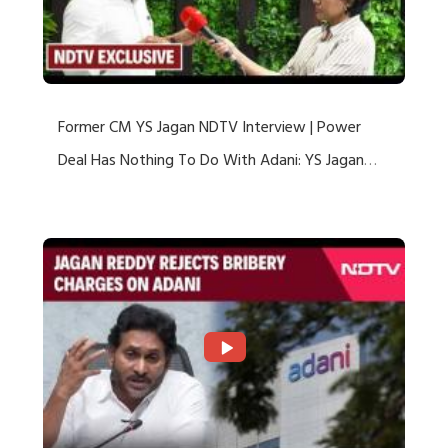
Former CM YS Jagan NDTV Interview | Power
Deal Has Nothing To Do With Adani: YS Jagan
Rejects US Charges