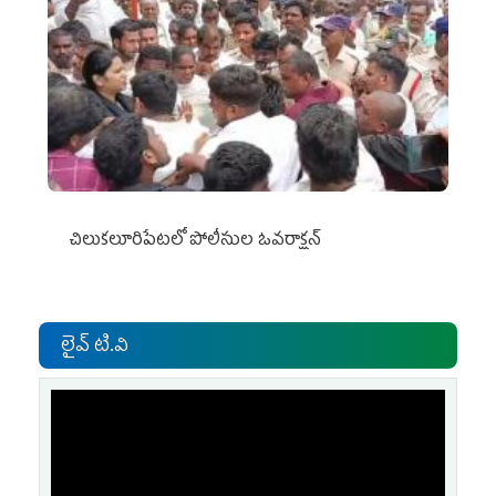
చిలుక‌లూరిపేట‌లో పోలీసుల ఓవ‌రాక్ష‌న్‌
లైవ్ టి.వి