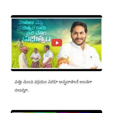
విత్తు నుంచి విక్రయం వరకూ అన్నదాతలకి అండగా
నిలుస్తూ..