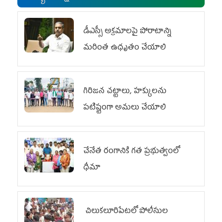
డీఎస్సీ అక్రమాలపై పోరాటాన్ని
మరింత ఉధృతం చేయాలి
గిరిజన చట్టాలు, హక్కులను
పటిష్టంగా అమలు చేయాలి
చేనేత రంగానికి గత ప్రభుత్వంలో
ధీమా
చిలుక‌లూరిపేట‌లో పోలీసుల