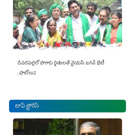
దేవరపల్లిలో పొగాకు రైతులతో వైయస్ జగన్ భేటీ
..ఫొటోలు2
టాప్ స్టోరీస్