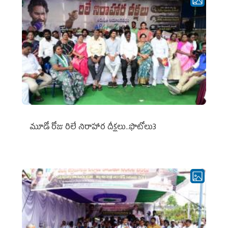
మూడో రోజు రిలే నిరాహార దీక్షలు..ఫొటోలు3