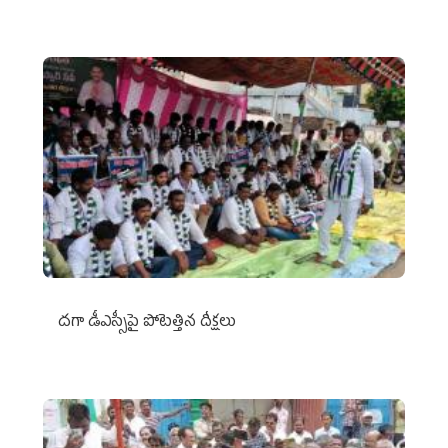
దగా డీఎస్సీపై పోటెత్తిన దీక్షలు