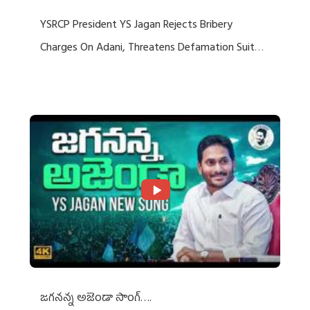
YSRCP President YS Jagan Rejects Bribery
Charges On Adani, Threatens Defamation Suit
Against Media Groups
జగనన్న అజెండా సాంగ్….