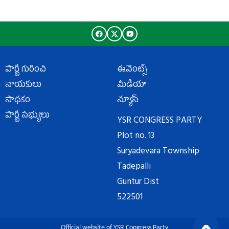
పార్టీ గురించి
ఈవెంట్స్
నాయకులు
మీడియా
సాధకం
న్యూస్
పార్టీ సభ్యులు
YSR CONGRESS PARTY
Plot no. 13
Suryadevara Township
Tadepalli
Guntur Dist
522501
Official website of YSR Congress Party