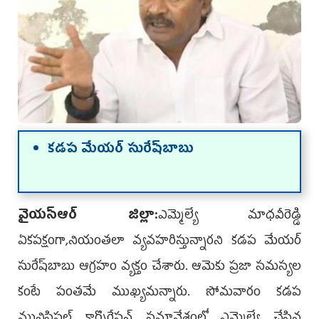
కడప మేయర్‌ సురేష్‌బాబు
వైయ‌స్ఆర్‌ జిల్లా:
ఎమ్మెల్యే మాధవీరెడ్డి
ఏకపక్షంగా,నియంతలా వ్యవహరిస్తున్నారని కడప మేయర్‌
సురేష్‌బాబు ఆగ్రహం వ్యక్తం చేశారు. ఆమెకు ప్ర‌జా స‌మ‌స్య‌ల
కంటే పంత‌మే ముఖ్య‌మ‌న్నారు. సోమవారం కడప