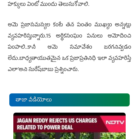
హక్కులు ఏంటో ముందు తెలుసుకోవాలి.
ఆమె ప్రజాసమస్యల కంటే తన పంతం ముఖ్యం అన్నట్లు
వ్యవహరిస్తున్నారు.15 అర్థికసంఘం పనులు ఆమోదించి
పంపాలి..కానీ ఆమె సమావేశం జరగనివ్వడం
లేదు.బాధ్యతాయుతమైన ఒక ప్రజాప్రతినిధి ఇలా వ్యవహరిస్తే
ఎలా’అని సురేష్‌బాబు ప్రశ్నించారు.
తాజా వీడియోలు