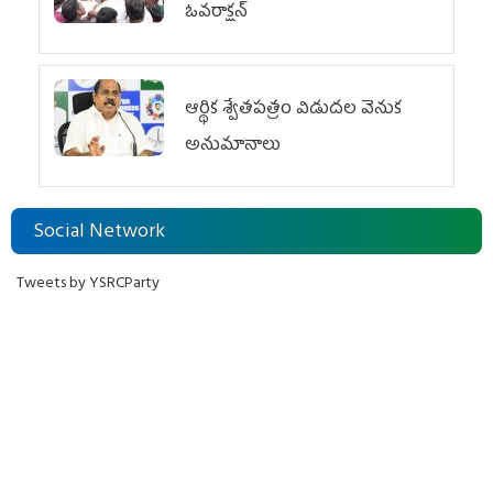
ఓవ‌రాక్ష‌న్‌
ఆర్థిక శ్వేతపత్రం విడుదల వెనుక
అనుమానాలు
Social Network
Tweets by YSRCParty