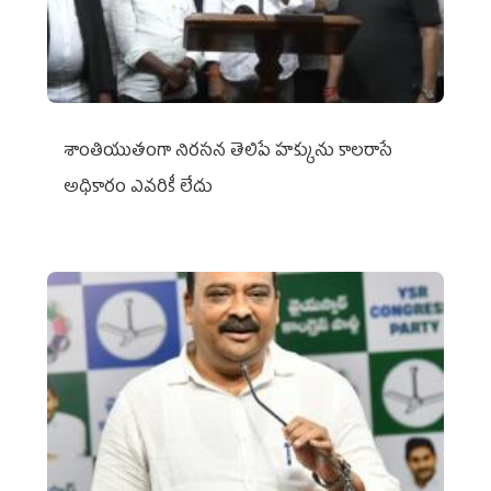
శాంతియుతంగా నిరసన తెలిపే హక్కును కాలరాసే
అధికారం ఎవరికీ లేదు