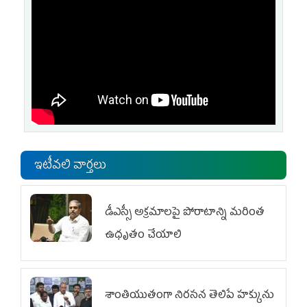
ఇటీవలి వార్తలు
డీఎస్సీ అక్రమాలపై పోరాటాన్ని మరింత
ఉధృతం చేయాలి
శాంతియుతంగా నిరసన తెలిపే హక్కును