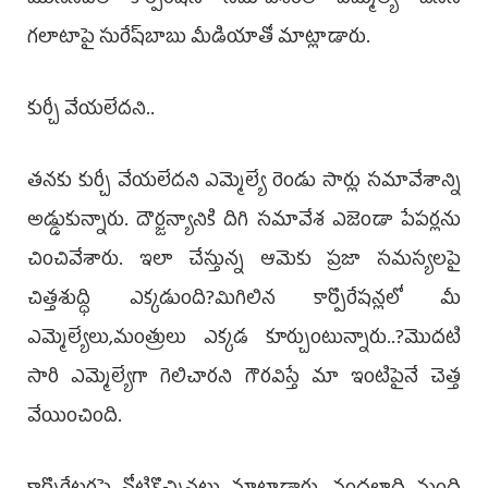
మునిసిపల్‌ కార్పొరేషన్‌ సమావేశంలో ఎమ్మెల్యే చేసిన
గలాటాపై సురేష్‌బాబు మీడియాతో మాట్లాడారు.
కుర్చీ వేయ‌లేద‌ని..
తనకు కుర్చీ వేయలేదని ఎమ్మెల్యే రెండు సార్లు సమావేశాన్ని
అడ్డుకున్నారు. దౌర్జన్యానికి దిగి సమావేశ ఎజెండా పేపర్లను
చించివేశారు. ఇలా చేస్తున్న ఆమెకు ప్రజా సమస్యలపై
చిత్తశుద్ధి ఎక్కడుంది?మిగిలిన కార్పొరేషన్లలో మీ
ఎమ్మెల్యేలు,మంత్రులు ఎక్కడ కూర్చుంటున్నారు..?మొదటి
సారి ఎమ్మెల్యేగా గెలిచారని గౌరవిస్తే మా ఇంటిపైనే చెత్త
వేయించింది.