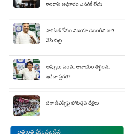
కాలరాసే అధికారం ఎవరికీ లేదు
హెరిటేజ్ కోసం విజయా డెయిరీని బలి
చేసే కుట్ర‌
అప్పులు పెంచి.. ఆదాయం తగ్గించి..
ఇదేనా ప్రగతి?
దగా డీఎస్సీపై పోటెత్తిన దీక్షలు
అత్యంత వీక్షించబడిన