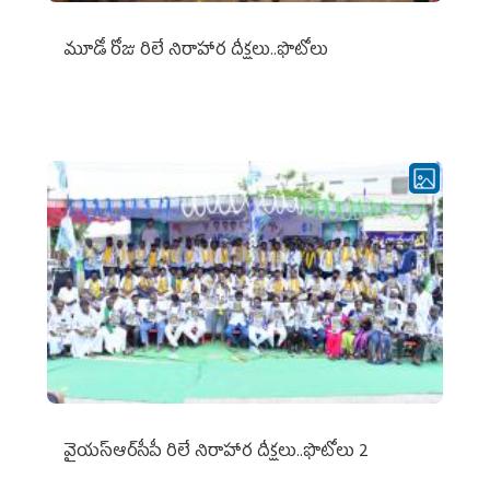
మూడో రోజు రిలే నిరాహార దీక్షలు..ఫొటోలు
వైయ‌స్ఆర్‌సీపీ రిలే నిరాహార దీక్షలు..ఫొటోలు 2