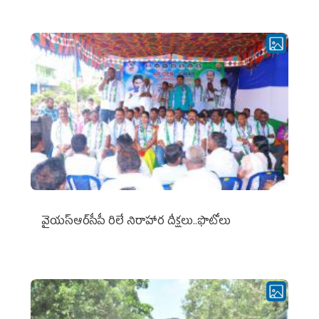
వైయ‌స్ఆర్‌సీపీ రిలే నిరాహార దీక్షలు..ఫొటోలు