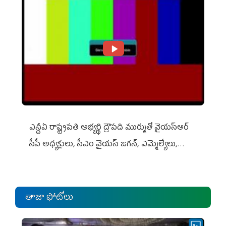
ఎన్డీఏ రాష్ట్ర‌ప‌తి అభ్య‌ర్థి ద్రౌప‌ది ముర్ముతో వైయ‌స్ఆర్
సీపీ అధ్య‌క్షులు, సీఎం వైయ‌స్ జ‌గ‌న్, ఎమ్మెల్యేలు,
ఎంపీల స‌మావేశం
తాజా ఫోటోలు