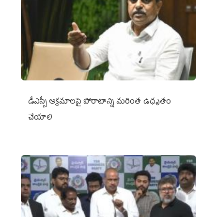
డీఎస్సీ అక్రమాలపై పోరాటాన్ని మరింత ఉధృతం
చేయాలి