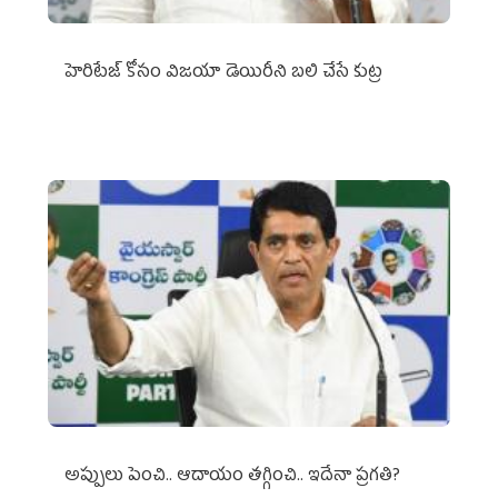
హెరిటేజ్ కోసం విజయా డెయిరీని బలి చేసే కుట్ర‌
అప్పులు పెంచి.. ఆదాయం తగ్గించి.. ఇదేనా ప్రగతి?