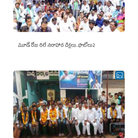
మూడో రోజు రిలే నిరాహార దీక్షలు..ఫొటోలు2