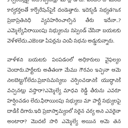
కార్పొరేటర్లపై నోటికొచ్చినట్లు మాట్లాడారు. వందలాది మంది
కార్యకర్తలతో కార్పొరేషన్‌పైకి దండెత్తారు. ఇదెక్కడి సభ్యత?ఒక
ప్రజాప్రతినిధి వ్యవహరించాల్సిన తీరు ఇదేనా..?
ఎమ్మెల్యే,పిరాయింపు సభ్యులను సస్పెండ్ చేసినా బయటకు
వెళ్ళలేదు.ఎజెండా పేపర్లను చింపి సభను అడ్డుకున్నారు.
వాళ్ళని బయటకు పంపడంలో అధికారులు వైఫల్యం
చెందారు.పార్టీలకు అతీతంగా మేము గౌరవం ఇచ్చినా ఆమె
నిలబెట్టుకోలేదు.ప్రజాసమస్యలు చర్చించడానికి యుద్ధానికి
వచ్చినట్లు వస్తారా?ఎమ్మెల్యే మాధవి రెడ్డి తీరును ఎవరూ
హర్షించడం లేదు.ఫిరాయింపు సభ్యులు మా పార్టీ సభ్యులపై
దాడికి దిగారు.ఇది ప్రజాస్వామ్యంలో సరైన చర్య అని ఎవరైనా
అంటారా? మొదటి సారి ఎమ్మెల్యే అయిన ఆమె తన