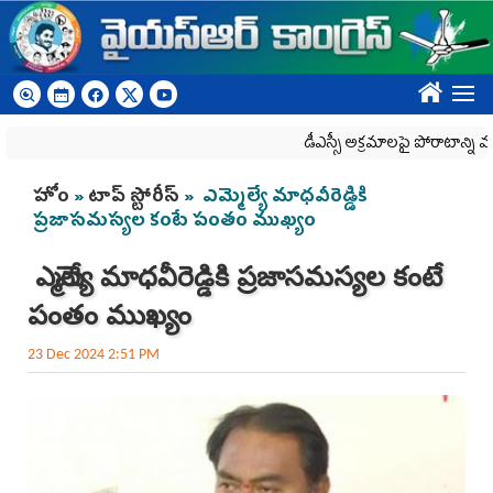
Skip to main content
????
డీఎస్సీ అక్రమాలపై పోరాటాన్ని మరిం
You are here
హోం
»
టాప్ స్టోరీస్
» ఎమ్మెల్యే మాధవీరెడ్డికి
ప్రజాసమస్యల కంటే పంతం ముఖ్యం
ఎమ్మెల్యే మాధవీరెడ్డికి ప్రజాసమస్యల కంటే
పంతం ముఖ్యం
23 Dec 2024 2:51 PM