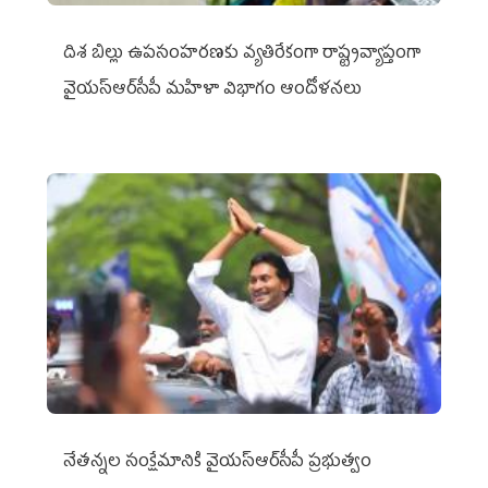
దిశ బిల్లు ఉపసంహరణకు వ్యతిరేకంగా రాష్ట్రవ్యాప్తంగా
వైయ‌స్ఆర్‌సీపీ మహిళా విభాగం ఆందోళనలు
నేతన్నల సంక్షేమానికి వైయ‌స్ఆర్‌సీపీ ప్రభుత్వం