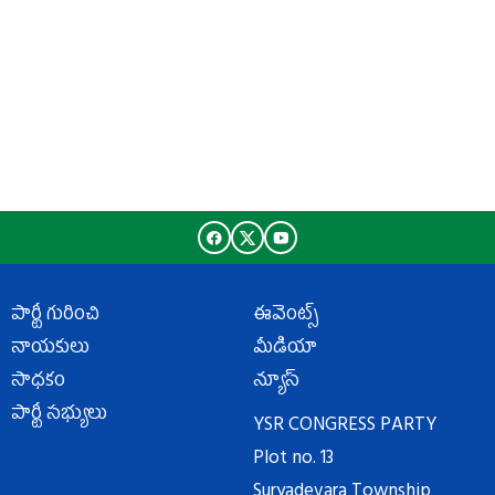
పార్టీ గురించి
ఈవెంట్స్
నాయకులు
మీడియా
సాధకం
న్యూస్
పార్టీ సభ్యులు
YSR CONGRESS PARTY
Plot no. 13
Suryadevara Township