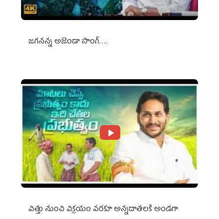
జగనన్న అజెండా సాంగ్….
విత్తు నుంచి విక్రయం వరకూ అన్నదాతలకి అండగా