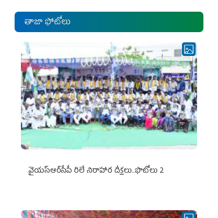
తాజా ఫోటోలు
వైయ‌స్ఆర్‌సీపీ రిలే నిరాహార దీక్షలు..ఫొటోలు 2