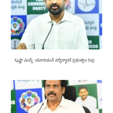
కృష్ణా మిల్క్‌ యూనియన్‌ నిర్వీర్యానికి ప్రభుత్వం కుట్ర