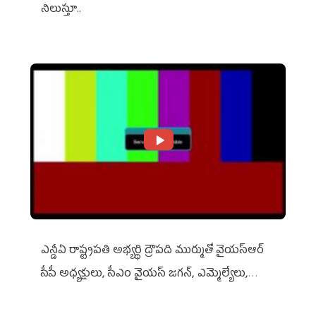
నిలుస్తూ..
ఎన్డీఏ రాష్ట్ర‌ప‌తి అభ్య‌ర్థి ద్రౌప‌ది ముర్ముతో వైయ‌స్ఆర్
సీపీ అధ్య‌క్షులు, సీఎం వైయ‌స్ జ‌గ‌న్, ఎమ్మెల్యేలు,
ఎంపీల స‌మావేశం