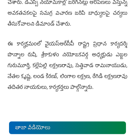
చేశారు. డీఎస్సీ నియామకాల్లో జరిగినట్లు ఆరోపణలు వస్తున్న
అవకతవకలపై సమగ్ర విచారణ జరిపి బాధ్యులపై చర్యలు
తీసుకోవాలని డిమాండ్ చేశారు.
ఈ కార్యక్రమంలో వైయ‌స్ఆర్‌సీపీ రాష్ట్ర ప్రధాన కార్యదర్శి
పొన్నాల రుషి, శ్రీకాకుళం నియోజకవర్గ అధ్యక్షుడు ఎజ్జల
గురుమూర్తి, కల్లేపల్లి లక్ష్మణరావు, సత్తివాడ రామినాయుడు,
నేతల కృష్ణ, లండ కిరణ్, లింగాల లక్ష్మణ, రేగిడి లక్ష్మణరావు
తదితర నాయకులు, కార్యకర్తలు పాల్గొన్నారు.
తాజా వీడియోలు