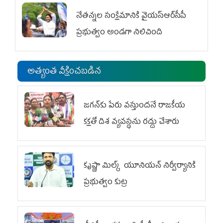
నేతన్నల సంక్షేమానికి వైయ‌స్ఆర్‌సీపీ
ప్రభుత్వం అండగా నిలిచింది
అత్యంత వీక్షించబడిన
జగన్‌కు పేరు వస్తుందనే రాజకీయ
కక్షతో దిశ వ్య‌వ‌స్థ‌ను రద్దు చేశారు
కృష్ణా మిల్క్‌ యూనియన్‌ నిర్వీర్యానికి
ప్రభుత్వం కుట్ర