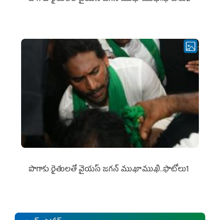
పొగాకు రైతుల‌తో వైయ‌స్ జ‌గ‌న్ ముఖాముఖి..ఫొటోలు1