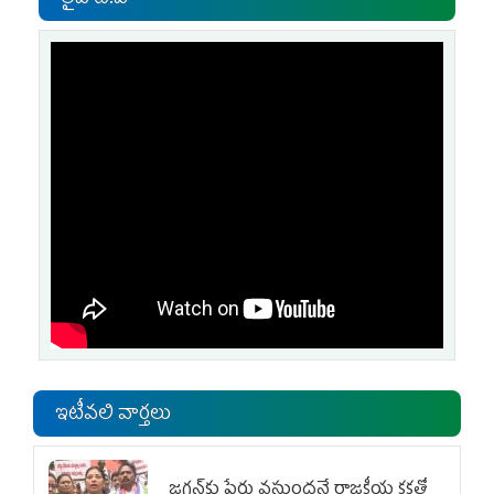
లైవ్ టి.వి
ఇటీవలి వార్తలు
జగన్‌కు పేరు వస్తుందనే రాజకీయ కక్షతో