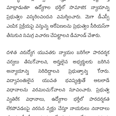
మాట్లాడుతూ ఉద్యోగాల భర్తీలో సామాజిక న్యాయాన్ని
ప్రభుత్వం విస్మరించిందని విమర్శించారు. మెగా డీఎస్సీ
ఎంపిక ప్రక్రియపై వస్తున్న ఆరోపణలను ప్రభుత్వం సీరియస్‌గా
తీసుకుని సమగ్ర విచారణ చేపట్టాలని డిమాండ్ చేశారు.
దళిత నిరుద్యోగ యువతకు న్యాయం జరిగేలా పారదర్శక
చర్యలు తీసుకోవాలని, అర్హులైన అభ్యర్థులకు జరిగిన
అన్యాయాన్ని సరిదిద్దాలని ప్రభుత్వాన్ని కోరారు.
విద్యావంతులైన యువత భవిష్యత్తుతో ఆటలాడే
విధానాలను విరమించుకోవాలని సూచించారు. ప్రభుత్వ
వ్యతిరేక విధానాలు, ఉద్యోగాల భర్తీలో పారదర్శకత
లేకపోవడంపై నిరసన వ్యక్తం చేస్తూ నాయకులు నినాదాలు