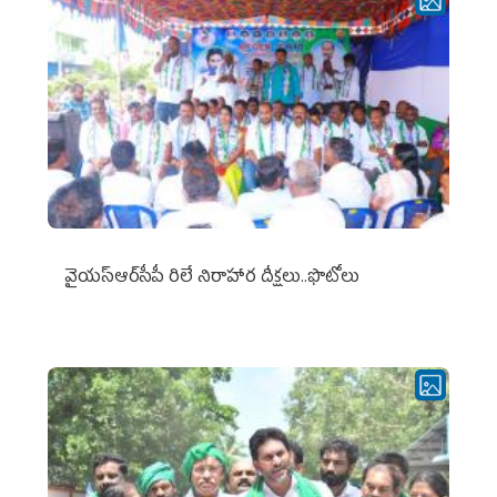
వైయ‌స్ఆర్‌సీపీ రిలే నిరాహార దీక్షలు..ఫొటోలు