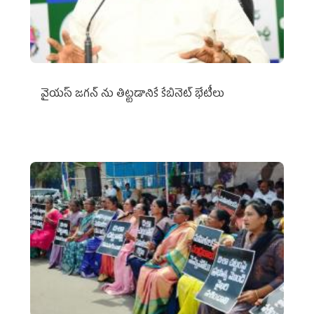
వైయ‌స్ జగన్‌ ను తిట్టడానికే కేబినెట్‌ భేటీలు