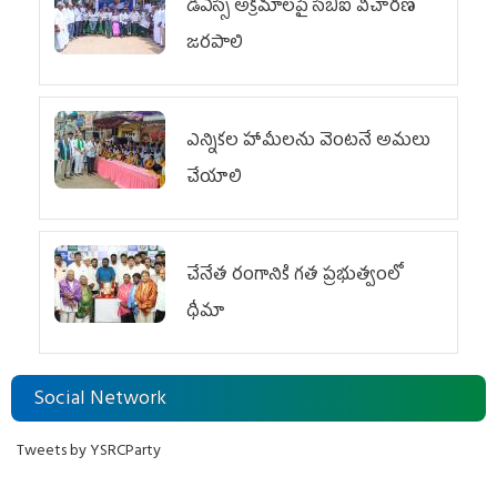
డీఎస్సీ అక్రమాలపై సీబీఐ విచారణ
జరపాలి
ఎన్నికల హామీలను వెంటనే అమలు
చేయాలి
చేనేత రంగానికి గత ప్రభుత్వంలో
ధీమా
Social Network
Tweets by YSRCParty