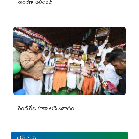
అండగా నిలిచింది
రెండో రోజు కూడా అదే నినాదం..