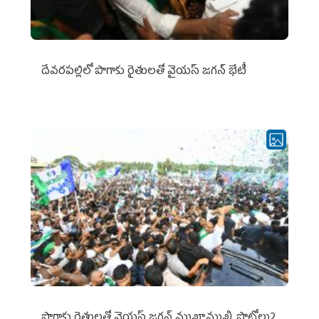
దేవరపల్లిలో పొగాకు రైతులతో వైయస్ జగన్ భేటీ
పొగాకు రైతుల‌తో వైయ‌స్ జ‌గ‌న్ ముఖాముఖి..ఫొటోలు2