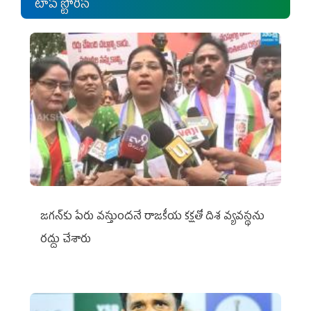
టాప్ స్టోరీస్
జగన్‌కు పేరు వస్తుందనే రాజకీయ కక్షతో దిశ వ్య‌వ‌స్థ‌ను
రద్దు చేశారు