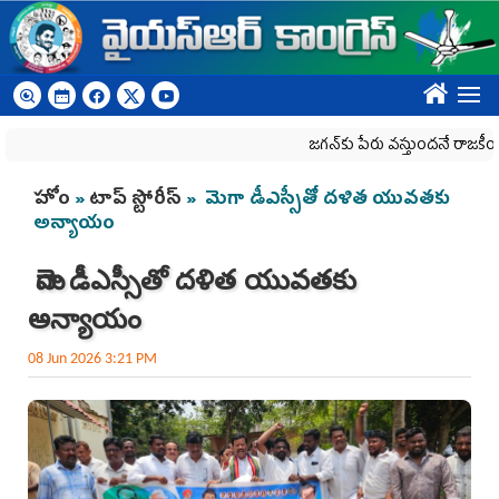
Skip to main content
????
జగన్‌కు పేరు వస్తుందనే రాజకీయ కక్షతో దిశ
You are here
హోం
»
టాప్ స్టోరీస్
» మెగా డీఎస్సీతో దళిత యువతకు
అన్యాయం
మెగా డీఎస్సీతో దళిత యువతకు
అన్యాయం
08 Jun 2026 3:21 PM