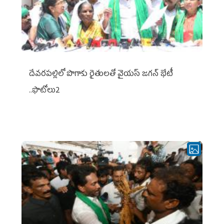
దేవరపల్లిలో పొగాకు రైతులతో వైయస్ జగన్ భేటీ
..ఫొటోలు2