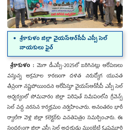
శ్రీ‌కాకుళం జిల్లా వైయ‌స్ఆర్‌సీపీ ఎస్సీ సెల్
నాయ‌కులు ఫైర్‌
శ్రీకాకుళం :
మెగా డీఎస్సీ-2025లో జరిగినట్లు ఆరోపణలు
వస్తున్న అక్రమాల కారణంగా దళిత నిరుద్యోగ యువత
తీవ్రంగా నష్టపోయిందని ఆరోపిస్తూ వైయ‌స్ఆర్‌సీపీ ఎస్సీ సెల్
ఆధ్వర్యంలో సోమవారం జిల్లా పరిషత్ సమీపంలోని గ్రీవెన్స్
సెల్ వద్ద నిరసన కార్యక్రమం నిర్వహించారు. అనంతరం భారీ
ర్యాలీగా వెళ్లి జిల్లా కలెక్టర్‌కు వినతిపత్రం సమర్పించారు. ఈ
సందర్భంగా జిల్లా ఎస్సీ సెల్ అధ్యక్షుడు ముంజేటి కృష్ణమూర్తి