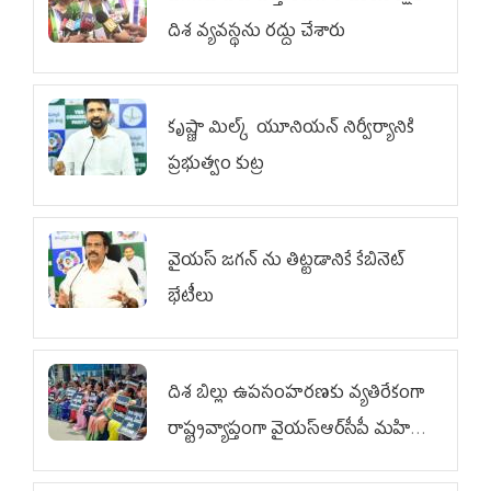
దిశ వ్య‌వ‌స్థ‌ను రద్దు చేశారు
కృష్ణా మిల్క్‌ యూనియన్‌ నిర్వీర్యానికి
ప్రభుత్వం కుట్ర
వైయ‌స్ జగన్‌ ను తిట్టడానికే కేబినెట్‌
భేటీలు
దిశ బిల్లు ఉపసంహరణకు వ్యతిరేకంగా
రాష్ట్రవ్యాప్తంగా వైయ‌స్ఆర్‌సీపీ మహిళా
విభాగం ఆందోళనలు