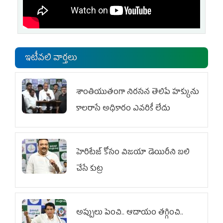
ఇటీవలి వార్తలు
శాంతియుతంగా నిరసన తెలిపే హక్కును
కాలరాసే అధికారం ఎవరికీ లేదు
హెరిటేజ్ కోసం విజయా డెయిరీని బలి
చేసే కుట్ర‌
అప్పులు పెంచి.. ఆదాయం తగ్గించి..