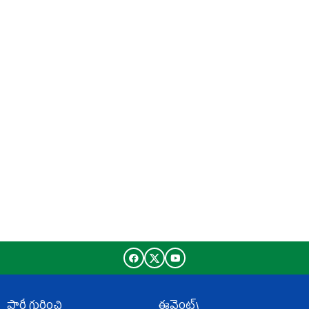
పార్టీ గురించి
ఈవెంట్స్