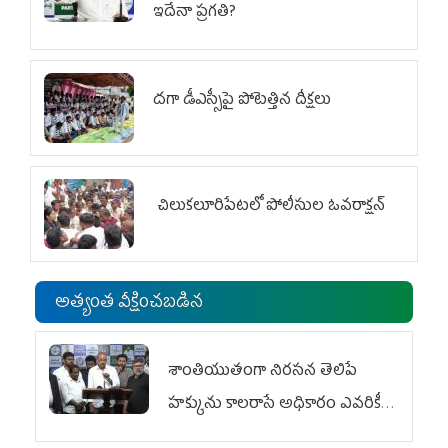
ఇదేనా ప్రగతి?
దగా డీఎస్సీపై పోటెత్తిన దీక్షలు
చిలుక‌లూరిపేట‌లో పోలీసుల ఓవ‌రాక్ష‌న్‌
అత్యంత వీక్షించబడిన
శాంతియుతంగా నిరసన తెలిపే
హక్కును కాలరాసే అధికారం ఎవరికీ
లేదు