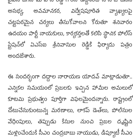
వైఎస్ జగన్ మోహన్ రెడ్డి గారిని ఉద్దేశించి నానాజీ చేసిన
అసభ్య, అవమానకర, విద్వేషపూరిత వ్యాఖ్యలపై
చట్టపరమైన చర్యలు తీసుకోవాలని కోరుతూ శనివారం
ఉదయం పార్టీ నాయకులు, కార్యకర్తలతో కలిసి స్థానిక పోలీస్
స్టేషన్‌లో ఏఎస్ఐ శ్రీనివాసుల రెడ్డికి ఫిర్యాదు పత్రం
అందజేశారు.
ఈ సందర్భంగా దద్దాల నారాయణ యాదవ్ మాట్లాడుతూ..
ఎన్నికల సమయంలో ప్రజలకు ఇచ్చిన హామీల అమలులో
కూటమి ప్రభుత్వం పూర్తిగా విఫలమైందన్నారు. రాష్ట్రంలో
చోటుచేసుకుంటున్న మరణాలు, లాకప్ డెత్‌లు, పోలీసుల
వేధింపులు, తప్పుడు కేసుల నుంచి ప్రజల దృష్టిని
మళ్లించేందుకే సీఎం చంద్రబాబు నాయుడు, డిప్యూటీ సీఎం