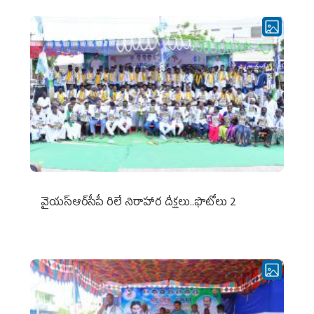
వైయ‌స్ఆర్‌సీపీ రిలే నిరాహార దీక్షలు..ఫొటోలు 2