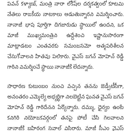
పవన్ కళ్యాణ్, మంత్రి నారా లోకేష్‌ల దర్శకత్వంలో కూటమి
నేతలు రాజకీయ నాటకాలు ఆడుతున్నారని విమర్శించారు.
నానాజీ భాష పూర్తిగా దిగజారుడు స్థాయిలో ఉందని, ఒక
మాజీ ముఖ్యమంత్రిని ఉద్దేశించి ఇష్టానుసారంగా
మాట్లాడటం ఎంతవరకు సమంజసమో ఆత్మపరిశీలన
చేసుకోవాలని హితవు పలికారు. వైఎస్ జగన్ మోహన్ రెడ్డి
గారిని విమర్శించే స్థాయి నానాజీకి లేదన్నారు.
సాధారణ కుటుంబం నుంచి వచ్చిన తనను జెడ్పీటీసీగా,
అనంతరం ఎమ్మెల్యే అభ్యర్థిగా నిలబెట్టిన ఘనత వైఎస్ జగన్
మోహన్ రెడ్డి గారిదేనని పేర్కొన్నారు. దమ్ము, ధైర్యం ఉంటే
కనిగిరి నియోజకవర్గంలో తనపై పోటీ చేసి గెలవాలని
నానాజీకి బహిరంగ సవాల్ విసిరారు. మాజీ సీఎం వైఎస్