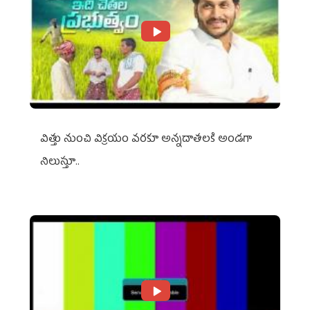
విత్తు నుంచి విక్రయం వరకూ అన్నదాతలకి అండగా
నిలుస్తూ..