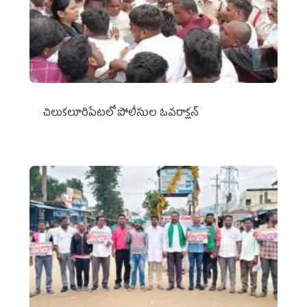
చిలుక‌లూరిపేట‌లో పోలీసుల ఓవ‌రాక్ష‌న్‌