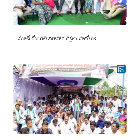
మూడో రోజు రిలే నిరాహార దీక్షలు..ఫొటోలు3