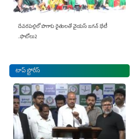
దేవరపల్లిలో పొగాకు రైతులతో వైయస్ జగన్ భేటీ
..ఫొటోలు2
టాప్ స్టోరీస్