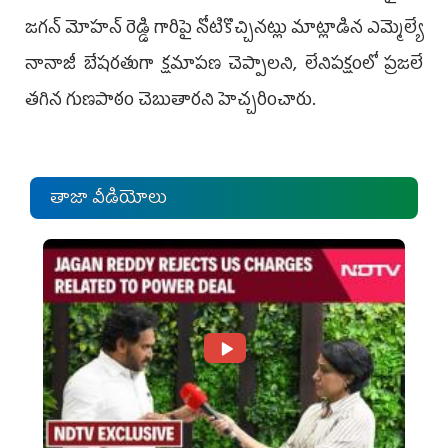
జగన్ మోహన్ రెడ్డి గారిపై నోటికొచ్చినట్లు మాట్లాడిన ఎమ్మెల్యే
నానాజీ బేషరతుగా క్షమాపణ చెప్పాలని, లేనిపక్షంలో ప్రజలే
తగిన గుణపాఠం చెబుతారని హెచ్చరించారు.
తాజా వీడియోలు