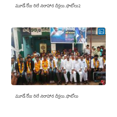
మూడో రోజు రిలే నిరాహార దీక్షలు..ఫొటోలు2
మూడో రోజు రిలే నిరాహార దీక్షలు..ఫొటోలు