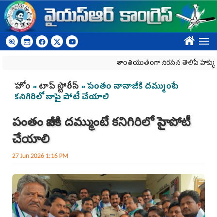
Skip to main content
????
శాంతియుతంగా నిరసన తెలిపే హక్కును కాలరా
You are here
హోం
»
టాప్ స్టోరీస్
» పంతం నానాజీకి దమ్ముంటే
కనిగిరిలో నాపై పోటీ చేయాలి
పంతం నానాజీకి దమ్ముంటే కనిగిరిలో నాపై పోటీ
చేయాలి
27 Jun 2026 1:16 PM