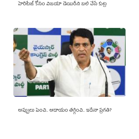
హెరిటేజ్ కోసం విజయా డెయిరీని బలి చేసే కుట్ర‌
అప్పులు పెంచి.. ఆదాయం తగ్గించి.. ఇదేనా ప్రగతి?