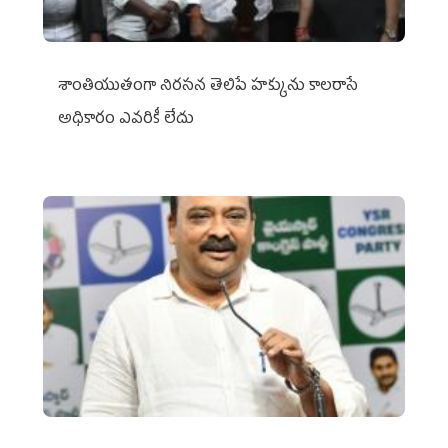
శాంతియుతంగా నిరసన తెలిపే హక్కును కాలరాసే
అధికారం ఎవరికీ లేదు