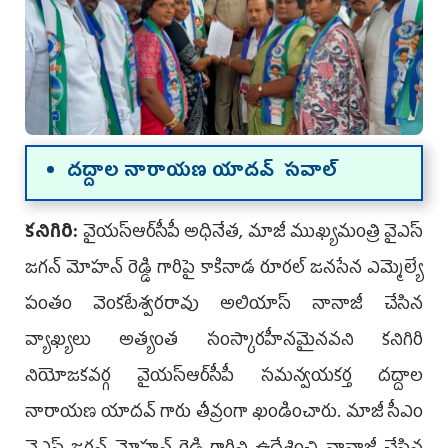
దద్దాల నారాయణ యాదవ్ స‌వాల్‌
కనిగిరి:
వైయ‌స్ఆర్‌సీపీ అధినేత, మాజీ ముఖ్యమంత్రి వైఎస్
జగన్ మోహన్ రెడ్డి గారిపై కాకినాడ రూరల్ జనసేన ఎమ్మెల్యే
పంతం వెంకటేశ్వరరావు అలియాస్ నానాజీ చేసిన
వ్యాఖ్యలు అత్యంత సంస్కారహీనమైనవని కనిగిరి
నియోజకవర్గ వైయ‌స్ఆర్‌సీపీ సమన్వయకర్త దద్దాల
నారాయణ యాదవ్ గారు తీవ్రంగా ఖండించారు. మాజీ సీఎం