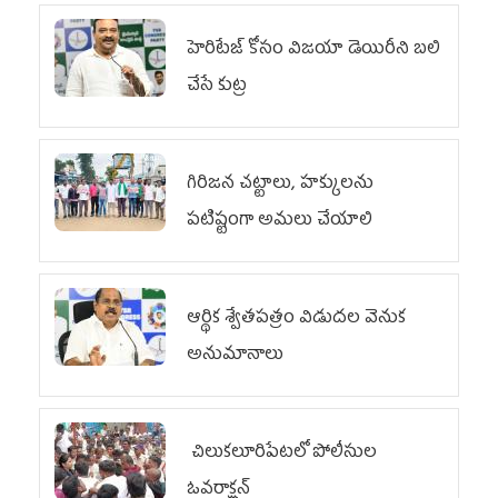
హెరిటేజ్ కోసం విజయా డెయిరీని బలి
చేసే కుట్ర‌
గిరిజన చట్టాలు, హక్కులను
పటిష్టంగా అమలు చేయాలి
ఆర్థిక శ్వేతపత్రం విడుదల వెనుక
అనుమానాలు
చిలుక‌లూరిపేట‌లో పోలీసుల
ఓవ‌రాక్ష‌న్‌