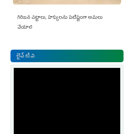
గిరిజన చట్టాలు, హక్కులను పటిష్టంగా అమలు
చేయాలి
లైవ్ టి.వి