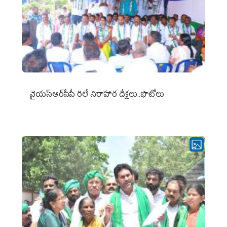
వైయ‌స్ఆర్‌సీపీ రిలే నిరాహార దీక్షలు..ఫొటోలు