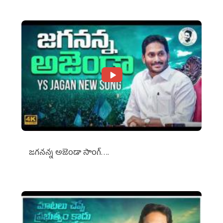
జగనన్న అజెండా సాంగ్….