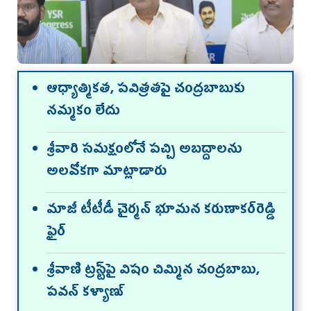
ఆధ్యాత్మికత, పవిత్రతపై చంద్రబాబుకు
నమ్మకం లేదు
శ్రీవారి సమక్షంలోనే పచ్చి అబద్దాలను
అలవోకగా మాట్లాడారు
మాజీ టీటీడీ చైర్మన్ భూమన కరుణాకర్‌రెడ్డి
ఫైర్
శ్రీవాణి ట్రస్ట్‌పై విషం చిమ్మిన చంద్రబాబు,
పవన్ కళ్యాణ్