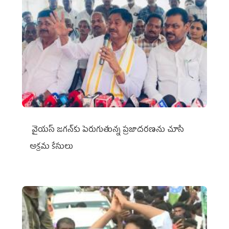
వైయ‌స్ జగన్‌కు పెరుగుతున్న ప్రజాదరణను చూసి
అక్రమ కేసులు