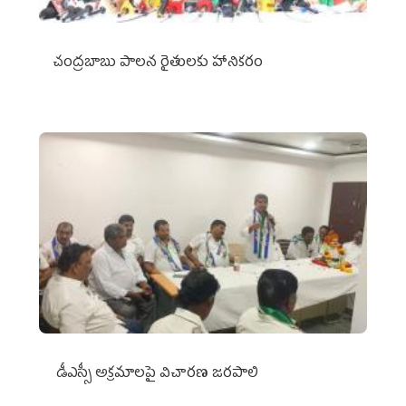
చంద్రబాబు పాలన రైతులకు హానికరం
డీఎస్సీ అక్రమాలపై విచారణ జరపాలి