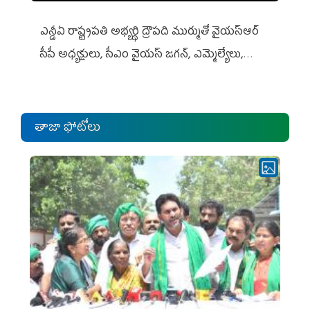
ఎన్డీఏ రాష్ట్ర‌ప‌తి అభ్య‌ర్థి ద్రౌప‌ది ముర్ముతో వైయ‌స్ఆర్
సీపీ అధ్య‌క్షులు, సీఎం వైయ‌స్ జ‌గ‌న్, ఎమ్మెల్యేలు,
ఎంపీల స‌మావేశం
తాజా ఫోటోలు