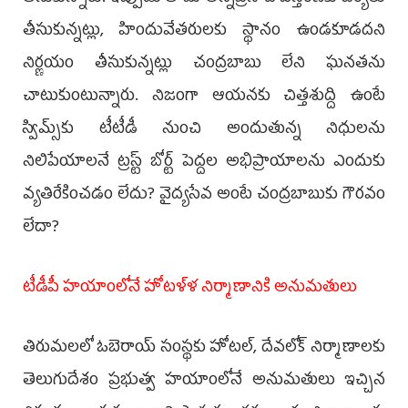
తీసుకున్నట్లు, హిందువేతరులకు స్థానం ఉండకూడదని
నిర్ణయం తీసుకున్నట్లు చంద్రబాబు లేని ఘనతను
చాటుకుంటున్నారు. నిజంగా ఆయనకు చిత్తశుద్ది ఉంటే
స్విమ్స్‌కు టీటీడీ నుంచి అందుతున్న నిధులను
నిలిపేయాలనే ట్రస్ట్ బోర్ట్ పెద్దల అభిప్రాయాలను ఎందుకు
వ్యతిరేకించడం లేదు? వైద్యసేవ అంటే చంద్రబాబుకు గౌరవం
లేదా?
టీడీపీ హయాంలోనే హోటళ్ళ నిర్మాణానికి అనుమతులు
తిరుమలలో ఓబెరాయ్‌ సంస్థకు హోటల్, దేవలోక్‌ నిర్మాణాలకు
తెలుగుదేశం ప్రభుత్వ హయాంలోనే అనుమతులు ఇచ్చిన