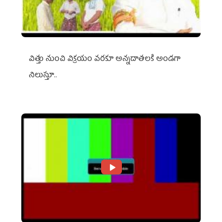
విత్తు నుంచి విక్రయం వరకూ అన్నదాతలకి అండగా
నిలుస్తూ..