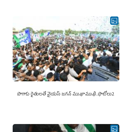
పొగాకు రైతుల‌తో వైయ‌స్ జ‌గ‌న్ ముఖాముఖి..ఫొటోలు2