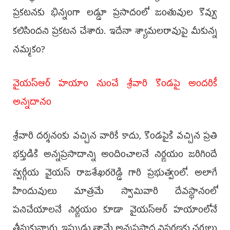
ప్రకటనకు భిన్నంగా లడ్డూ ప్రసాదంలో జంతువుల కొవ్వు
కలిసిందని ప్రకటన చేశారు. ఇదేనా శ్యామలరావుపై మీకున్న
నమ్మకం?
వైయస్‌ఆర్ హయాం నుంచే శ్రీవారి కొండపై అందరికీ
అన్నదానం
శ్రీవారి దర్శనంకు వచ్చిన వారికే కాదు, కొండపైకి వచ్చిన ప్రతి
భక్తుడికి అన్నప్రసాదాన్ని అందించాలనే నిర్ణయం జరిగిందే
స్వర్గీయ వైయస్ రాజశేఖరరెడ్డి గారి ప్రభుత్వంలో. అలాగే
హిందువులు మాత్రమే స్వామివారి దేవస్థానంలో
పనిచేయాలనే నిర్ణయం కూడా వైయస్‌ఆర్ హయాంలోనే
తీసుకున్నారు. ఇప్పుడు తామే అన్నప్రసాద విస్తరణకు చర్యలు