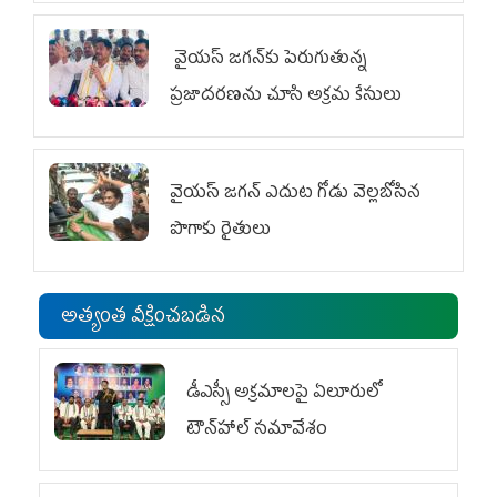
వైయ‌స్ జగన్‌కు పెరుగుతున్న
ప్రజాదరణను చూసి అక్రమ కేసులు
వైయ‌స్‌ జగన్ ఎదుట గోడు వెల్లబోసిన
పొగాకు రైతులు
అత్యంత వీక్షించబడిన
డీఎస్సీ అక్రమాలపై ఏలూరులో
టౌన్‌హాల్ సమావేశం