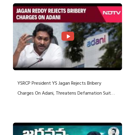
YSRCP President YS Jagan Rejects Bribery
Charges On Adani, Threatens Defamation Suit
Against Media Groups