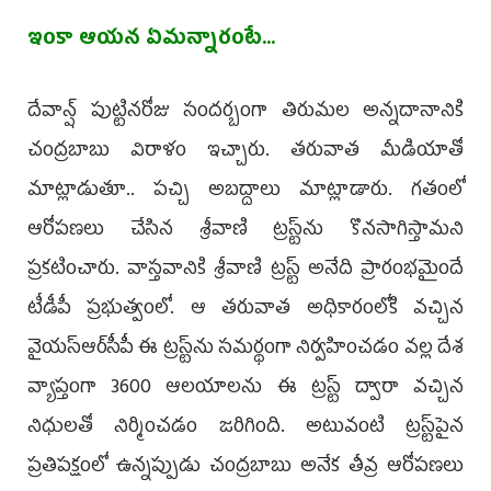
ఇంకా ఆయన ఏమన్నారంటే...
దేవాన్ష్ పుట్టినరోజు సందర్బంగా తిరుమల అన్నదానానికి
చంద్రబాబు విరాళం ఇచ్చారు. తరువాత మీడియాతో
మాట్లాడుతూ.. పచ్చి అబద్దాలు మాట్లాడారు. గతంలో
ఆరోపణలు చేసిన శ్రీవాణి ట్రస్ట్‌ను కొనసాగిస్తామని
ప్రకటించారు. వాస్తవానికి శ్రీవాణి ట్రస్ట్ అనేది ప్రారంభమైందే
టీడీపీ ప్రభుత్వంలో. ఆ తరువాత అధికారంలోకి వచ్చిన
వైయస్‌ఆర్‌సీపీ ఈ ట్రస్ట్‌ను సమర్థంగా నిర్వహించడం వల్ల దేశ
వ్యాప్తంగా 3600 ఆలయాలను ఈ ట్రస్ట్ ద్వారా వచ్చిన
నిధులతో నిర్మించడం జరిగింది. అటువంటి ట్రస్ట్‌పైన
ప్రతిపక్షంలో ఉన్నప్పుడు చంద్రబాబు అనేక తీవ్ర ఆరోపణలు