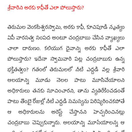
శ్రీవారిని అరకు కాఫీతో ఎలా పోలుస్తారు?
తిరుమల వెంకటేశ్వరస్వామి, అరకు కాఫీ, కూచిపూడి నృత్యం
ఏపీ వారసత్వ సంపద అంటూ చంద్రబాబు చేసిన వ్యాఖ్యలు
చాలా దారుణం. కలియుగ దైవాన్ని అరకు కాఫీతో ఎలా
పోలుస్తారు? ఇదేనా స్వామివారి పట్ల చంద్రబాబుకు ఉన్న
భక్తితత్వం? గతంలో తిరుమలలో నీటి ఎద్దడి వల్ల శ్రీవారి
ఆలయాన్ని మూడు నెలల పాటు మూసివేయాలని
అధికారులు తనకు సూచించారని, తాను వ్యతిరేకించడంతో
పాటు తొంబై రోజుల్లో నీటి ఎద్దడి సమస్యను పరిష్కరించకపోతే
ఆ అధికారులను అరెస్ట్ చేస్తానని హెచ్చరించినట్లు
చంద్రబాబు చెప్పుకున్నారు. ఆలయాన్ని మూసేయాలన్న ఆ