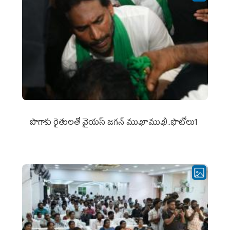
పొగాకు రైతుల‌తో వైయ‌స్ జ‌గ‌న్ ముఖాముఖి..ఫొటోలు1