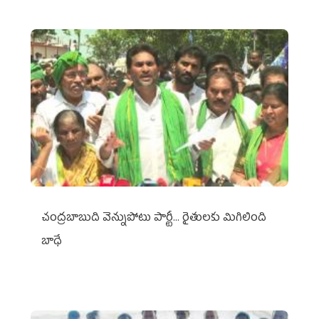
చంద్రబాబుది వెన్నుపోటు పార్టీ... రైతులకు మిగిలింది
బాధే