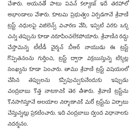
చేశారు. ఆయనతో పాటు పవన్ కల్యాణ్ ఇదే తరహాలో
అభాండాలు వేశారు. కూటమి ప్రభుత్వం ఏర్పడగానే శ్రీవాణి
ట్రస్ట్‌ నిధులపై విజిలెన్స్‌ విచారణ వేసి, ఇప్పటి వరకు ఒక్క
చిన్న తప్పును కూడా నిరూపించలేకపోయారు. శ్రీవాణిని రద్దు
చేస్తామన్న టీటీడీ చైర్మన్‌ బీఆర్‌ నాయుడు ఈ ట్రస్ట్
గొప్పతనంను గుర్తించి, ట్రస్ట్ ద్వారా విక్రయిస్తున్న టిక్కెట్ల
సంఖ్యను కూడా పెంచారు. తాము శ్రీవాణి ట్రస్ట్‌ విషయంలో
చేసిన తప్పులను కప్పిపుచ్చుకునేందుకు ఇప్పుడు
చంద్రబాబు కొత్త నాటకానికి తెర తీశారు. శ్రీవాణి ట్రస్ట్‌ను
కొనసాగిస్తూనే ఆలయాల నిర్మాణానికి మరో ట్రస్ట్‌ను ఏర్పాటు
చేస్తున్నట్లు ప్రకటించారు. ఇది చంద్రబాబు ద్వంద విధానాలకు
నిదర్శనం.