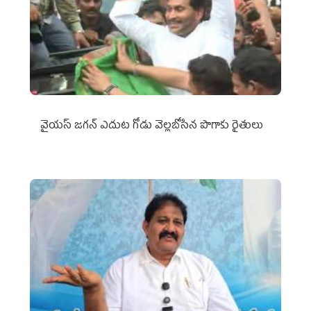
వైయ‌స్‌ జగన్ ఎదుట గోడు వెల్లబోసిన పొగాకు రైతులు