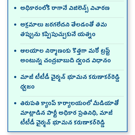
అధికారంలోకి రాగానే విజిలెన్స్ విచారణ
అక్రమాలు జరగలేదని తేలడంతో తమ
తప్పును కప్పిపుచ్చుకునే యత్నం
ఆలయాల నిర్మాణంకు కొత్తగా మరో ట్రస్ట్‌
అంటున్న చంద్రబాబుది ద్వంద విధానం
మాజీ టీటీడీ చైర్మన్ భూమన కరుణాకర్‌రెడ్డి
ధ్వజం
తిరుపతి క్యాంప్ కార్యాలయంలో మీడియాతో
మాట్లాడిన పార్టీ అధికార ప్రతినిధి, మాజీ
టీటీడీ చైర్మన్ భూమన కరుణాకర్‌రెడ్డి