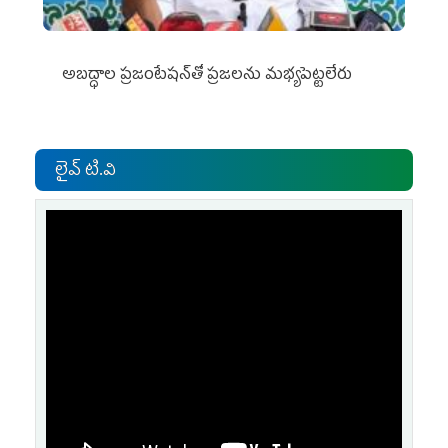
అబద్ధాల ప్రజంటేషన్‌తో ప్రజలను మభ్యపెట్టలేరు
లైవ్ టి.వి