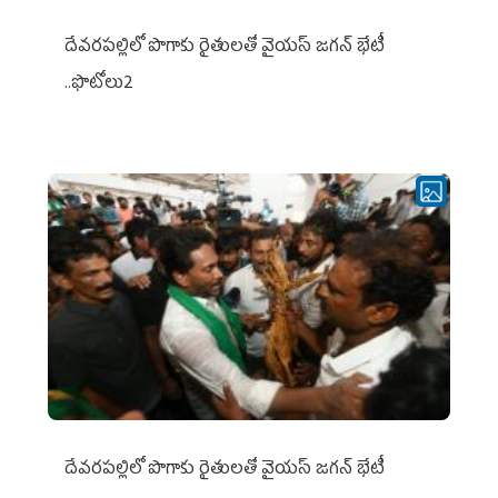
దేవరపల్లిలో పొగాకు రైతులతో వైయస్ జగన్ భేటీ
..ఫొటోలు2
దేవరపల్లిలో పొగాకు రైతులతో వైయస్ జగన్ భేటీ