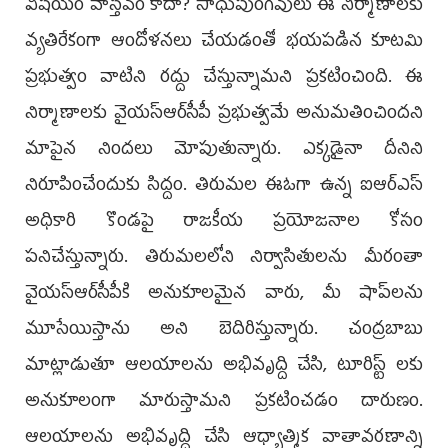
విషయం వాస్తవం కాదా? సాధుపుంగవులు ఈ నిర్మాణాలకు
వ్యతిరేకంగా ఆందోళనలు చేయడంతో భయపడిన కూటమి
ప్రభుత్వం వాటిని రద్దు చేస్తున్నామని ప్రకటించింది. ఈ
నిర్మాణాలకు వైయస్‌ఆర్‌సీపీ ప్రభుత్వమే అనుమతించిందని
మాపైన నిందలు మోపుతున్నారు. ఎక్కడైనా దీనిని
నిరూపించేందుకు సిద్దం. తిరుమల ఈఓగా ఉన్న ఐఆర్‌ఎస్
అధికారి కొండపై రాజకీయ ప్రయోజనాల కోసం
పనిచేస్తున్నారు. తిరుమలలోని నిర్వాసితులను మీరంతా
వైయస్‌ఆర్‌సీపీకి అనుకూలమైన వారు, మీ షాప్‌లను
మూసేయిస్తాను అని బెదిరిస్తున్నారు. చంద్రబాబు
మాట్లాడుతూ ఆలయాలను అభివృద్ది చేసి, టూరిస్ట్‌ లకు
అనుకూలంగా మారుస్తామని ప్రకటించడం దారుణం.
ఆలయాలను అభివృద్ధి చేసి ఆధ్యాత్మిక వాతావరణాన్ని