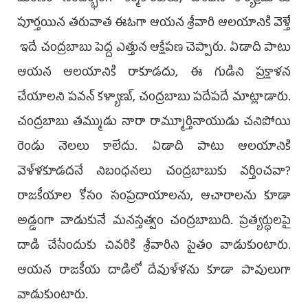
పూర్తయిన తరువాత ఈఓగా ఆయన శ్రీవారి ఆలయానికి వెళ్తే
ఇదే చంద్రబాబు పెద్ద ఎత్తున ఆక్షేపణ చెప్పారు. ఏడాది పాటు
ఆయన ఆలయానికి రాకూడదు, ఈ గుడిని ప్రక్షాళన
చేయాలని పవన్ కళ్యాణ్, చంద్రబాబు పదేపదే మాట్లాడారు.
చంద్రబాబు తమ్ముడు నారా రామ్మూర్తినాయుడు చనిపోయి
రెండు నెలలు కాలేదు. ఏడాది పాటు ఆలయానికి
వెళ్ళకూడదనే నిబంధనలు చంద్రబాబుకు వర్తించవా?
రాజకీయాల కోసం సంప్రదాయాలను, ఆచారాలను కూడా
అడ్డంగా వాడుకునే మనస్తత్వం చంద్రబాబుది. ప్రత్యర్ధులపై
దాడి చేసేందుకు చివరికి శ్రీవారిని సైతం వాడుకుంటారు.
ఆయన రాజకీయ దాడిలో దేవుళ్ళను కూడా పావులుగా
వాడుకుంటారు.