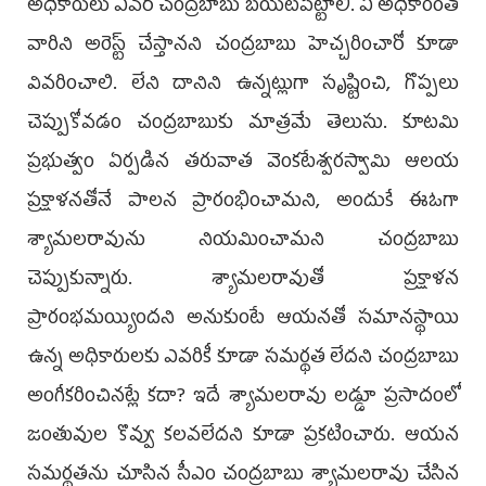
అధికారులు ఎవరో చంద్రబాబు బయటపెట్టాలి. ఏ అధికారంతో
వారిని అరెస్ట్ చేస్తానని చంద్రబాబు హెచ్చరించారో కూడా
వివరించాలి. లేని దానిని ఉన్నట్లుగా సృష్టించి, గొప్పలు
చెప్పుకోవడం చంద్రబాబుకు మాత్రమే తెలుసు. కూటమి
ప్రభుత్వం ఏర్పడిన తరువాత వెంకటేశ్వరస్వామి ఆలయ
ప్రక్షాళనతోనే పాలన ప్రారంభించామని, అందుకే ఈఓగా
శ్యామలరావును నియమించామని చంద్రబాబు
చెప్పుకున్నారు. శ్యామలరావుతో ప్రక్షాళన
ప్రారంభమయ్యిందని అనుకుంటే ఆయనతో సమానస్థాయి
ఉన్న అధికారులకు ఎవరికీ కూడా సమర్థత లేదని చంద్రబాబు
అంగీకరించినట్లే కదా? ఇదే శ్యామలరావు లడ్డూ ప్రసాదంలో
జంతువుల కొవ్వు కలవలేదని కూడా ప్రకటించారు. ఆయన
సమర్థతను చూసిన సీఎం చంద్రబాబు శ్యామలరావు చేసిన