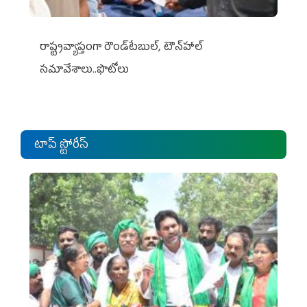
రాష్ట్రవ్యాప్తంగా రౌండ్‌టేబుల్‌, టౌన్‌హాల్‌
సమావేశాలు..ఫొటోలు
టాప్ స్టోరీస్