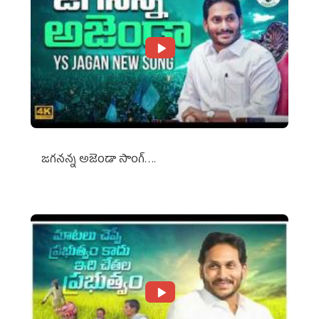
జగనన్న అజెండా సాంగ్….