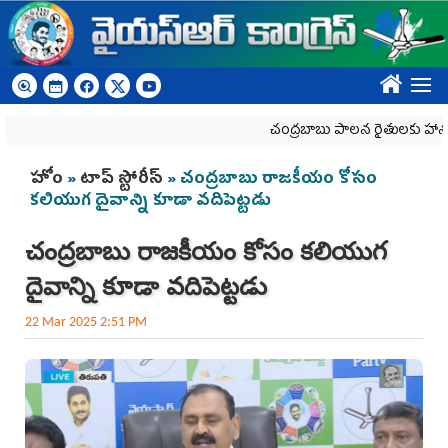
Skip to main content
????
చంద్రబాబు పాలన రైతులకు హానికరం
You are here
హోం
»
టాప్ స్టోరీస్
» చంద్రబాబు రాజకీయం కోసం
కలియుగ దైవాన్ని కూడా వదిపెట్టడు
చంద్రబాబు రాజకీయం కోసం కలియుగ
దైవాన్ని కూడా వదిపెట్టడు
22 Mar 2025 2:51 PM