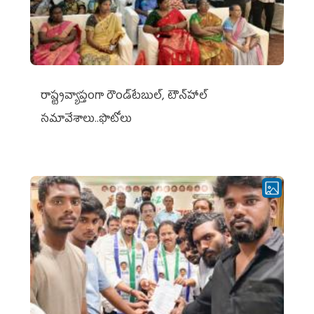
రాష్ట్రవ్యాప్తంగా రౌండ్‌టేబుల్‌, టౌన్‌హాల్‌
సమావేశాలు..ఫొటోలు