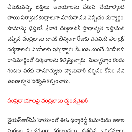
తీసుకువచ్చి, భక్తులు ఆలయాలను చేరువ చేయాల్సింది
పోయి పర్యాటక కేంద్రాలుగా మారుస్తానని చెప్పడం దుర్మార్గం.
సామాన్య భక్తులకే శ్రీవారి దర్శనానికి ప్రాధాన్యత ఇస్తామని
చెప్పిన చంద్రబాబు దానికి భిన్నంగా రోజుకు ఎనిమిది వేల బ్రేక్
దర్శనాలను వీఐపీలకు ఇస్తున్నారు. సీఎంఓ నుంచే వీఐపీలకు
రాచమార్గంలో దర్శనాలను కల్పిస్తున్నారు. మధ్యాహ్నం రెండు
గంటల వరకు సామాన్యులు స్వామివారి దర్శనం కోసం వేచి
ఉండాల్సిన పరిస్థితి కల్పించారు.
సంప్రదాయాలపై చంద్రబాబు ద్వందవైఖరి
వైయస్‌ఆర్‌సీపీ హయాంలో ఈఓ థర్మారెడ్డి కుమారుడు అకాల
మరణం సందర్భంగా కర్మకాండలు, దశదిన కార్యక్రమాలు