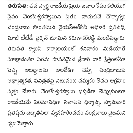
తిరుపతి:
తన స్వార్థ రాజకీయ ప్రయోజనాల కోసం కలియుగ
దైవం వెంకటేశ్వరస్వామిని సైతం వాడుకునే దౌర్భాగ్యం
చంద్రబాబు సొంతమని వైయస్‌ఆర్‌సీపీ అధికార ప్రతినిధి,
మాజీ టీటీడీ చైర్మన్ భూమన కరుణాకర్‌రెడ్డి మండిపడ్డారు.
తిరుపతి క్యాంప్ కార్యాలయంలో శనివారం మీడియాతో
మాట్లాడుతూ పరమ పావనమైన శ్రీవారి వారి క్షేత్రంలోనూ
పచ్చి అబద్దాలను అలవోకగా చెప్పే చంద్రబాబుకు
ఆధ్యాత్మికత, పవిత్రతపై ఎటువంటి నమ్మకం లేదని ఆగ్రహం
వ్యక్తం చేశారు. వెంకటేశ్వరస్వామి భక్తుడిగా చెప్పుకుంటూ
రాజకీయమే పరమావధిగా సనాతన ధర్మాన్ని, స్వామివారి
ప్రతిష్టను దెబ్బతీసేలా వ్యవహరించడం చంద్రబాబు నైజమని
ధ్వజమెత్తారు.