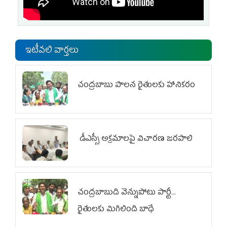
ఇటీవలి వార్తలు
చంద్రబాబు పాలన రైతులకు హానికరం
డీఎస్సీ అక్రమాలపై విచారణ జరపాలి
చంద్రబాబుది వెన్నుపోటు పార్టీ...
రైతులకు మిగిలింది బాధే