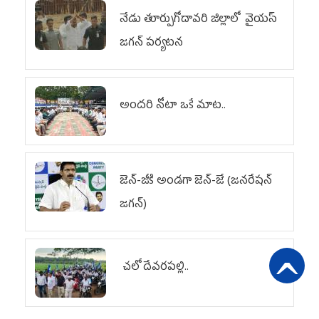
నేడు తూర్పుగోదావరి జిల్లాలో వైయస్‌
జగన్‌ పర్యటన
అందరి నోటా ఒకే మాట..
జెన్‌-జీకి అండగా జెన్‌-జే (జనరేషన్
జగన్)
చలో దేవరపల్లి..