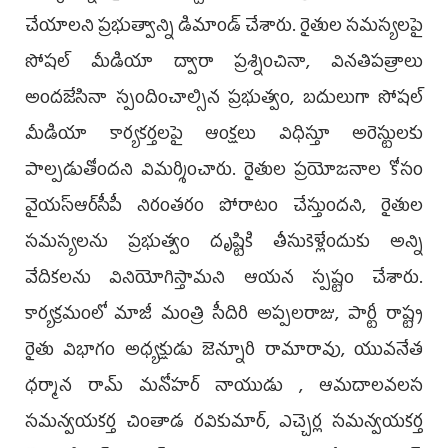
చేయాలని ప్రభుత్వాన్ని డిమాండ్ చేశారు. రైతుల సమస్యలపై
సోషల్ మీడియా ద్వారా ప్రశ్నించినా, వినతిపత్రాలు
అందజేసినా స్పందించాల్సిన ప్రభుత్వం, బదులుగా సోషల్
మీడియా కార్యకర్తలపై ఆంక్షలు విధిస్తూ అరెస్టులకు
పాల్పడుతోందని విమర్శించారు. రైతుల ప్రయోజనాల కోసం
వైయ‌స్ఆర్‌సీపీ నిరంతరం పోరాటం చేస్తుందని, రైతుల
సమస్యలను ప్రభుత్వం దృష్టికి తీసుకెళ్లేందుకు అన్ని
వేదికలను వినియోగిస్తామని ఆయన స్పష్టం చేశారు.
కార్యక్రమంలో మాజీ మంత్రి సీదిరి అప్ప‌ల‌రాజు, పార్టీ రాష్ట్ర
రైతు విభాగం అధ్యక్షుడు జెన్నూరి రామారావు, యువనేత
ధర్మాన రామ్ మనోహర్ నాయుడు , ఆమదాలవలస
సమన్వయకర్త చింతాడ రవికుమార్, ఎచ్చెర్ల సమన్వయకర్త