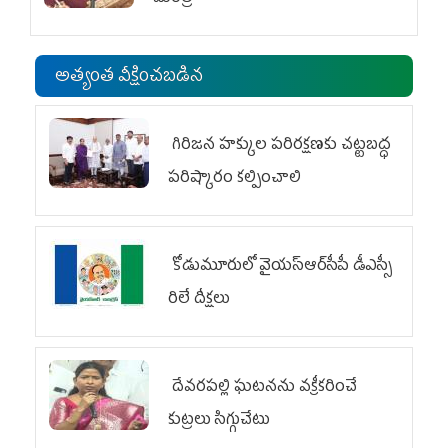
అత్యంత వీక్షించబడిన
గిరిజన హక్కుల పరిరక్షణకు చట్టబద్ధ
పరిష్కారం కల్పించాలి
కోడుమూరులో వైయ‌స్ఆర్‌సీపీ డీఎస్సీ
రిలే దీక్షలు
దేవరపల్లి ఘటనను వక్రీకరించే
కుట్రలు సిగ్గుచేటు