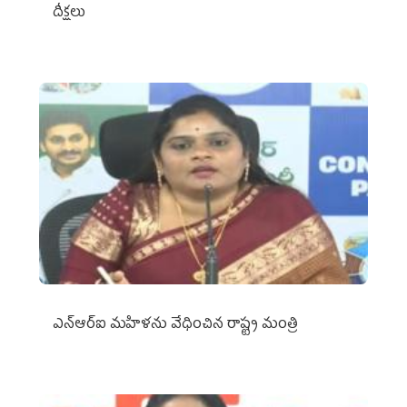
దీక్షలు
ఎన్‌ఆర్‌ఐ మహిళను వేధించిన రాష్ట్ర మంత్రి