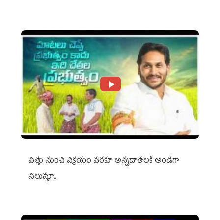
విత్తు నుంచి విక్రయం వరకూ అన్నదాతలకి అండగా
నిలుస్తూ..