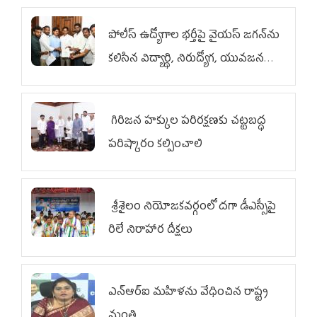
పోలీస్ ఉద్యోగాల భర్తీపై వైయస్ జగన్‌ను
కలిసిన విద్యార్థి, నిరుద్యోగ, యువజన
జేఏసీ
గిరిజన హక్కుల పరిరక్షణకు చట్టబద్ధ
పరిష్కారం కల్పించాలి
శ్రీశైలం నియోజకవర్గంలో దగా డీఎస్సీపై
రిలే నిరాహార దీక్షలు
ఎన్‌ఆర్‌ఐ మహిళను వేధించిన రాష్ట్ర
మంత్రి