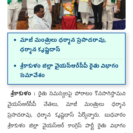
మాజీ మంత్రులు ధర్మాన ప్రసాదరావు,
ధ‌ర్మాన కృష్ణ‌దాస్‌
శ్రీకాకుళం జిల్లా వైయ‌స్ఆర్‌సీపీ రైతు విభాగం
సమావేశం
శ్రీకాకుళం :
రైతు సమస్యలపై పోరాటం కొనసాగిస్తామ‌ని
వైయ‌స్ఆర్‌సీపీ నేత‌లు, మాజీ మంత్రులు ధర్మాన
ప్రసాదరావు, ధ‌ర్మాన కృష్ణ‌దాస్ పేర్కొన్నారు. బుధ‌వారం
శ్రీకాకుళం జిల్లా వైయ‌స్ఆర్ కాంగ్రెస్ పార్టీ రైతు విభాగం