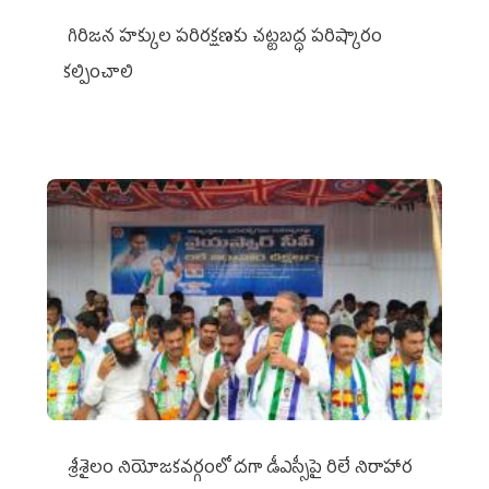
గిరిజన హక్కుల పరిరక్షణకు చట్టబద్ధ పరిష్కారం
కల్పించాలి
శ్రీశైలం నియోజకవర్గంలో దగా డీఎస్సీపై రిలే నిరాహార