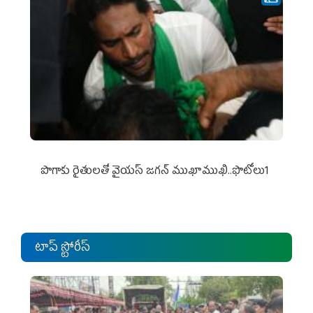
పొగాకు రైతుల‌తో వైయ‌స్ జ‌గ‌న్ ముఖాముఖి..ఫొటోలు1
టాప్ స్టోరీస్