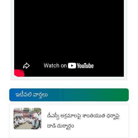
ఇటీవలి వార్తలు
డీఎస్సీ అక్రమాలపై శాంతియుత ధర్నాపై
దాడి దుర్మార్గం