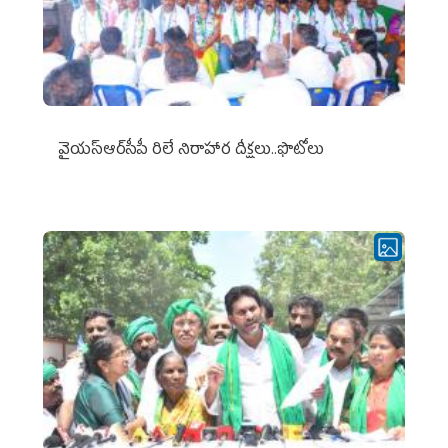
వైయ‌స్ఆర్‌సీపీ రిలే నిరాహార దీక్షలు..ఫొటోలు