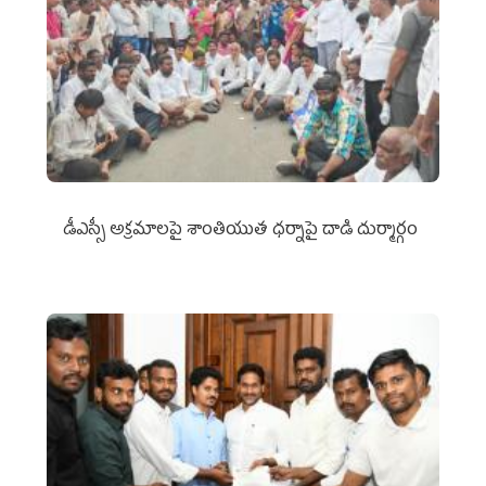
డీఎస్సీ అక్రమాలపై శాంతియుత ధర్నాపై దాడి దుర్మార్గం