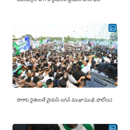
దేవరపల్లిలో పొగాకు రైతులతో వైయస్ జగన్ భేటీ
పొగాకు రైతుల‌తో వైయ‌స్ జ‌గ‌న్ ముఖాముఖి..ఫొటోలు2