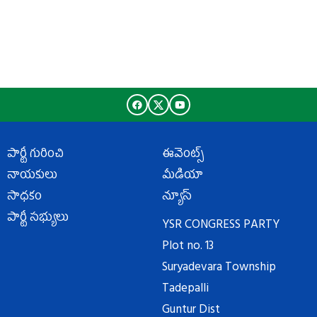
పార్టీ గురించి
ఈవెంట్స్
నాయకులు
మీడియా
సాధకం
న్యూస్
పార్టీ సభ్యులు
YSR CONGRESS PARTY
Plot no. 13
Suryadevara Township
Tadepalli
Guntur Dist