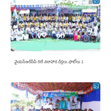
వైయ‌స్ఆర్‌సీపీ రిలే నిరాహార దీక్షలు..ఫొటోలు 2