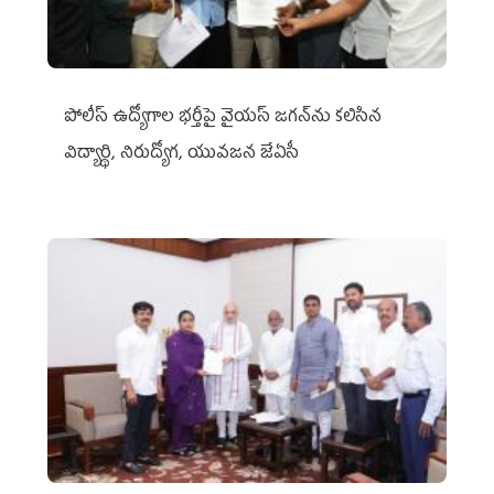
పోలీస్ ఉద్యోగాల భర్తీపై వైయస్ జగన్‌ను కలిసిన
విద్యార్థి, నిరుద్యోగ, యువజన జేఏసీ