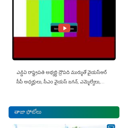
ఎన్డీఏ రాష్ట్ర‌ప‌తి అభ్య‌ర్థి ద్రౌప‌ది ముర్ముతో వైయ‌స్ఆర్
సీపీ అధ్య‌క్షులు, సీఎం వైయ‌స్ జ‌గ‌న్, ఎమ్మెల్యేలు,
ఎంపీల స‌మావేశం
తాజా ఫోటోలు