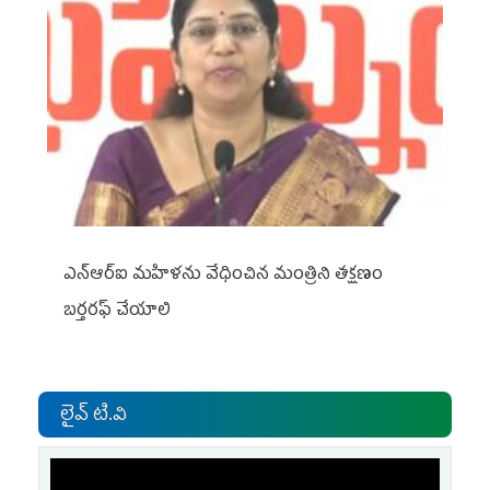
ఎన్ఆర్ఐ మహిళను వేధించిన మంత్రిని త‌క్ష‌ణం
బ‌ర్త‌ర‌ఫ్ చేయాలి
లైవ్ టి.వి