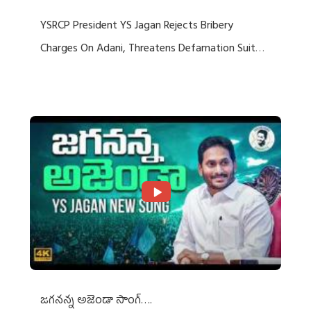
YSRCP President YS Jagan Rejects Bribery
Charges On Adani, Threatens Defamation Suit
Against Media Groups
జగనన్న అజెండా సాంగ్….