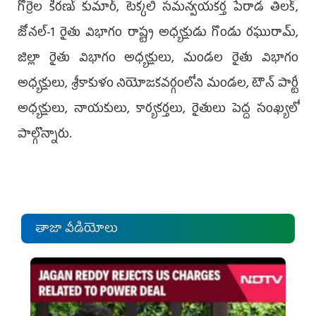
గొర్రెల కిరణ్ కుమార్, టెక్కలి సమన్వయకర్త పేరాడ తిలక్,
జోనల్-1 రైతు విభాగం రాష్ట్ర అధ్యక్షుడు గొండు రఘురామ్,
జిల్లా రైతు విభాగం అధ్యక్షులు, మండల రైతు విభాగం
అధ్యక్షులు, శ్రీకాకుళం నియోజకవర్గంలోని మండల, టౌన్ పార్టీ
అధ్యక్షులు, నాయకులు, కార్యకర్తలు, రైతులు పెద్ద సంఖ్యలో
పాల్గొన్నారు.
తాజా వీడియోలు