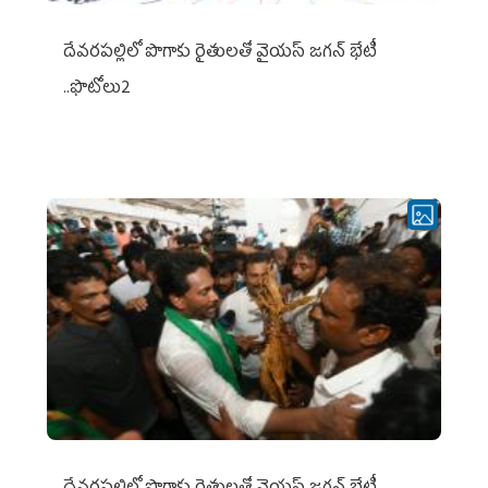
దేవరపల్లిలో పొగాకు రైతులతో వైయస్ జగన్ భేటీ
..ఫొటోలు2