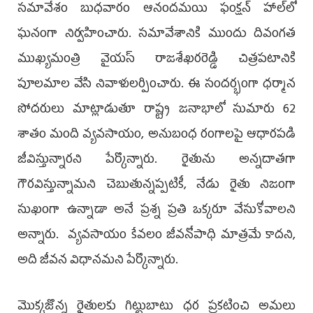
సమావేశం బుధవారం ఆనందమయి ఫంక్షన్ హాల్‌లో
ఘనంగా నిర్వహించారు. సమావేశానికి ముందు దివంగ‌త
ముఖ్య‌మంత్రి వైయ‌స్ రాజ‌శేఖ‌ర‌రెడ్డి చిత్రపటానికి
పూలమాల వేసి నివాళులర్పించారు. ఈ సంద‌ర్భంగా ధ‌ర్మాన
సోద‌రులు మాట్లాడుతూ రాష్ట్ర జనాభాలో సుమారు 62
శాతం మంది వ్యవసాయం, అనుబంధ రంగాలపై ఆధారపడి
జీవిస్తున్నారని పేర్కొన్నారు. రైతును అన్నదాతగా
గౌరవిస్తున్నామని చెబుతున్నప్పటికీ, నేడు రైతు నిజంగా
సుఖంగా ఉన్నాడా అనే ప్రశ్న ప్రతి ఒక్కరూ వేసుకోవాలని
అన్నారు. వ్యవసాయం కేవలం జీవనోపాధి మాత్రమే కాదని,
అది జీవన విధానమని పేర్కొన్నారు.
మొక్కజొన్న రైతులకు గిట్టుబాటు ధర ప్రకటించి అమలు