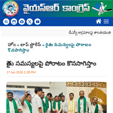
Skip to main content
????
డీఎస్సీ అక్రమాలపై శాంతియుత ధర్నాపై దాడ
You are here
హోం
»
టాప్ స్టోరీస్
» రైతు సమస్యలపై పోరాటం
కొనసాగిస్తాం
రైతు సమస్యలపై పోరాటం కొనసాగిస్తాం
17 Jun 2026 2:28 PM