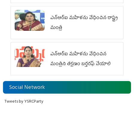
ఎన్‌ఆర్‌ఐ మహిళను వేధించిన రాష్ట్ర
మంత్రి
ఎన్ఆర్ఐ మహిళను వేధించిన
మంత్రిని త‌క్ష‌ణం బ‌ర్త‌ర‌ఫ్ చేయాలి
Social Network
Tweets by YSRCParty