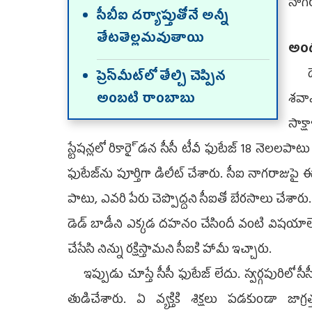
నాగర
సీబీఐ దర్యాప్తుతోనే అన్నీ
తేటతెల్లమవుతాయి
అంద
దేశ 
ప్రెస్‌మీట్‌లో తేల్చి చెప్పిన
అంబటి రాంబాబు
శవా
సాక్
స్టేషన్లలో రికారై్డన సీసీ టీవీ ఫుటేజ్‌ 18 నెలలపా
ఫుటేజ్‌ను పూర్తిగా డిలీట్‌ చేశారు. సీఐ నాగరాజుపై ఈనె
పాటు, ఎవరి పేరు చెప్పొద్దని సీఐతో బేరసాలు చేశారు. 
డెడ్‌ బాడీని ఎక్కడ దహనం చేసిందీ వంటి విషయాలే
చేసేసి నిన్ను రక్షిస్తామని సీఐకి హామీ ఇచ్చారు.
ఇప్పుడు చూస్తే సీసీ ఫుటేజ్‌ లేదు. స్వర్గపురిలో
తుడిచేశారు. ఏ వ్యక్తికి శిక్షలు పడకుండా జాగ్రత్త