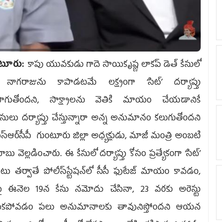
టూరు:
కాపు యువకుడు గాదె సాయికృష్ణ లాకప్‌ డెత్‌ కేసులో
 నాగరాజును కాపాడటమే లక్ష్యంగా ‘సిట్‌’ దర్యాప్తు
సాగుతోందని, సాక్ష్యాలను వెతికి మాయం చేయడానికే
సులు దర్యాప్తు చేస్తున్నారా అన్న అనుమానం కలుగుతోందని
స్ఆర్‌సీపీ గుంటూరు జిల్లా అధ్యక్షుడు, మాజీ మంత్రి అంబటి
ాబు వెల్లడించారు. ఈ కేసులో దర్యాప్తు కోసం ప్రత్యేకంగా ‘సిట్‌’
ాటు తర్వాతే పోలీస్‌స్టేషన్‌లో సీసీ ఫుటేజ్‌ మాయం కావడం,
పై ఈనెల 19న కేసు నమోదు చేసినా, 23 వరకు అరెస్టు
కపోవడం పలు అనుమానాలకు తావునిస్తోందని ఆయన