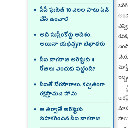
జరిగ
సీసీ ఫుటేజ్‌ 18 నెలల పాటు సేవ్‌
అందు
చేసి ఉంచాలి
నిష్
అది సుప్రీంకోర్డు ఆదేశం.
రవిక
అయినా యథేచ్ఛగా బేఖాతరు
నిం
చేయా
సీఐ నాగరాజు అరెస్టుకు 4
చూస్
రోజులు ఎందుకు పట్టింది?
ఇబ్బం
సీఐతో బేరసారాలు. కచ్చితంగా
స్టే
రక్షిస్తామని హామీ
అరెస
మాజ
ఆ తర్వాతే అరెస్టుకు
సహకరించిన సీఐ నాగరాజు
సాయి