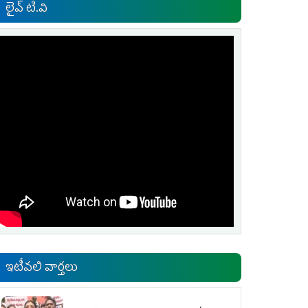
లైవ్ టి.వి
ఇటీవలి వార్తలు