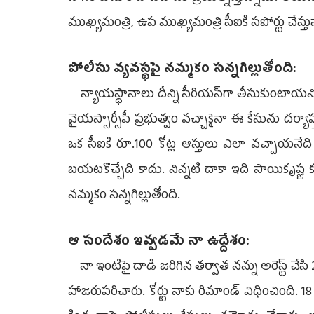
ముఖ్యమంత్రి, ఉప ముఖ్యమంత్రి సీఐకి సపోర్టు చేస్తు
పోలీసు వ్యవస్థపై నమ్మకం సన్నగిల్లుతోంది:
న్యాయస్థానాలు దీన్ని సీరియస్‌గా తీసుకుంటాయని, స
వైయస్సార్సీపీ ప్రభుత్వం వచ్చాకైనా ఈ కేసును దర్యాప్త
ఒక సీఐకి రూ.100 కోట్ల ఆస్తులు ఎలా వచ్చాయనేద
బయటకొచ్చేది కాదు. నిన్నటి దాకా ఇది సాయికృష్ణ
నమ్మకం సన్నగిల్లుతోంది.
ఆ సందేశం ఇవ్వడమే నా ఉద్దేశం:
నా ఇంటిపై దాడి జరిగిన తర్వాత నన్ను అరెస్ట్‌ చేస
హాజరుపరిచారు. కోర్టు నాకు రిమాండ్‌ విధించింది. 18 ర