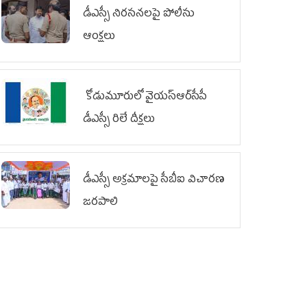
డీఎస్సీ నిరసనలపై పోలీసు
ఆంక్షలు
కోడుమూరులో వైయ‌స్ఆర్‌సీపీ
డీఎస్సీ రిలే దీక్షలు
డీఎస్సీ అక్రమాలపై సీబీఐ విచారణ
జరపాలి