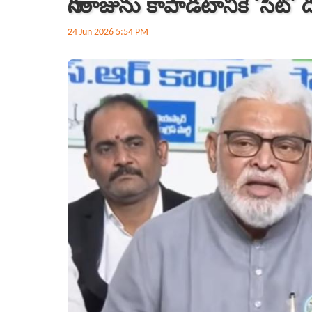
నాగరాజును కాపాడటానికే ‘సిట్‌’ ద
24 Jun 2026 5:54 PM