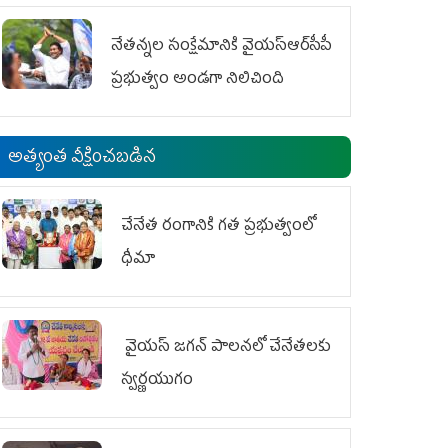
ఆందోళనలు
నేతన్నల సంక్షేమానికి వైయ‌స్ఆర్‌సీపీ
ప్రభుత్వం అండగా నిలిచింది
అత్యంత వీక్షించబడిన
చేనేత రంగానికి గత ప్రభుత్వంలో
ధీమా
వైయ‌స్ జగన్ పాలనలో చేనేతలకు
స్వర్ణయుగం