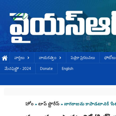
Skip to main content
వార్తలు
నాయకత్వం
పత్రికా ప్రకటనలు
ఫోటోలు
మేనిఫెస్టో - 2024
Donate
English
You are here
హోం
»
టాప్ స్టోరీస్
» నాగరాజును కాపాడటానికే ‘సిట్‌