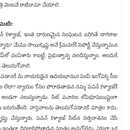
రి వెంటనే రాజీనామా చేయాలి.
ిటి!:
్‌ కళ్యాణ్, ఇంత దారుణమైన సంఘటన జరిగితే నాగరాజు
ారు? మేము సాయికృష్ణ అనే క్రిమినల్‌కి సపోర్ట్‌ చేస్తున్నామని
లో చంపేశారు కాబట్టి, ప్రభుత్వాన్ని నిలదీస్తున్నాం. అందుకే
 తెలుసుకోవాలి.
ు తుడవడానికి మీ నాయకుడైన ఉదయభానుని పంపి ఇంకోపక్క సీఐ
ంచడం లేదా? న్యాయం కోసం పోరాడతాడని నమ్మి పవన్‌ కళ్యాణ్‌కి
 అండగా నిలుస్తున్నాడు. సిట్‌ విచారణ లోపభూషయిష్టంగా
ణ జరుగుతోంది. వాస్తవాలను తెలుసుకోవడానికి మాత్రం కాదు.
 చేస్తున్నారు. పవన్‌ కళ్యాణ్‌ సిట్‌ని సర్వనాశనం చేసి
యన ఇంతలా దిగజారిపోతాడని మాత్రం అనుకోలేదు. ఏకంగా ఒక