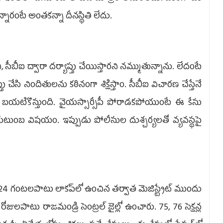
న్నారంటే అంతకన్నా దీనస్థితి లేదు.
ీబీఐ ద్వారా దర్యాప్తు చేయిస్తారని నమ్ముతున్నాను. లేదంటే
ు చేసి నిందితులను కఠినంగా శిక్షిస్తాం. సీబీఐ విచారణ చేస్తేనే
ి బయటికొస్తుంది. వైయస్సార్సీపీ పోరాడకపోయుంటే ఈ కేసు
 కుటుంబ విషయం. ఇప్పుడు పోలీసుల దుశ్చర్యలతో వ్యవస్థపై
ి 24 గంటలపాటు లాకప్‌లో ఉంచిన తర్వాత మెజిస్ట్రేట్‌ ముందు
ోజులపాటు రాజమండ్రి సెంట్రల్‌ జైల్లో ఉంచారు. 75, 76 సెక్షన్ల