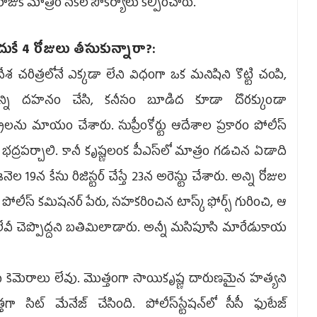
ాజుకి మాత్రం సకల సౌకర్యాలు కల్పించారు.
ుకే 4 రోజులు తీసుకున్నారా?:
చరిత్రలోనే ఎక్కడా లేని విధంగా ఒక మనిషిని కొట్టి చంపి,
న్ని దహనం చేసి, కనీసం బూడిద కూడా దొరక్కుండా
ష్యాలను మాయం చేశారు. సుప్రీంకోర్టు ఆదేశాల ప్రకారం పోలీస్‌
టు భద్రపర్చాలి. కానీ కృష్ణలంక పీఎస్‌లో మాత్రం గడచిన ఏడాది
ల 19న కేసు రిజిస్టర్‌ చేస్తే 23న అరెస్టు చేశారు. అన్ని రోజుల
పోలీస్‌ కమిషనర్‌ పేరు, సహకరించిన టాస్క్‌ ఫోర్స్‌ గురించి, ఆ
వీ చెప్పొద్దని బతిమిలాడారు. అన్నీ మసిపూసి మారేడుకాయ
 సీసీ కెమెరాలు లేవు. మొత్తంగా సాయికృష్ణ దారుణమైన హత్యని
గా సిట్‌ మేనేజ్‌ చేసింది. పోలీస్‌స్టేషన్‌లో సీసీ ఫుటేజ్‌