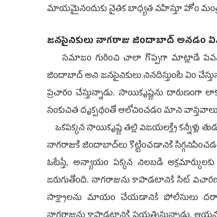
మాయమైనందుకు నైతిక బాధ్యత వహిస్తూ హోం మంత్
జనసైనికులు నాగరాజు జిందాబాద్‌ అనడం ఏమ
సమాజం గురించి చాలా గొప్పగా మాట్లాడే పవన
జిందాబాద్‌ అని జనసైనికులు నినదిస్తుంటే ఏం చేస్తున్న
ప్రచారం చేస్తున్నాడు. సాయికృష్ణను దారుణంగా లాకప్‌
సంకుచిత దృక్పథంతో ఆలోచించడం మాని వాస్తవాలు
ఒకపక్కన సాయికృష్ణ తల్లి విజయలక్ష్మి కన్నీళ్ల
నాగరాజుకి జిందాబాద్‌లు కొట్టించడానికి సిగ్గనిపి
ఓటేస్తే, అన్యాయం పక్కన నిలబడి అక్రమార్కులకు
జరుగుతోంది. నాగరాజును కాపాడటానికే సిట్‌ విచార
సాక్ష్యాలను మాయం చేయడానికే పోలీసులు దర్యాప్తు
నాగరాజును కాపాడటానికి ప్రయత్నిస్తున్నాడు. ఆ