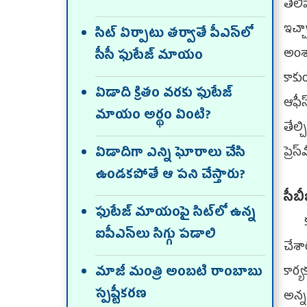
తెలి
ఇచ్చ
సిట్‌ ఏర్పాటు తర్వాతే పీఎస్‌లో
అంశా
సీసీ ఫుటేజ్‌ మాయం
కాకు
ఏడాది క్రితం వరకు ఫుటేజ్‌
ఆఫీస
మాయం అర్థం ఏంటి?
తేల్చ
ప్రె
ఏడాదిగా ఎన్ని ఘోరాలు చేసి
ఉండకపోతే ఆ పని చేస్తారు?
సీబీ
ఫుటేజ్‌ మాయంపై సిట్‌లో ఉన్న
కృష
ఐపీఎస్‌లు సిగ్గు పడాలి
చేశ
కార
మాజీ మంత్రి అంబటి రాంబాబు
స్పష్టీకరణ
అన్న