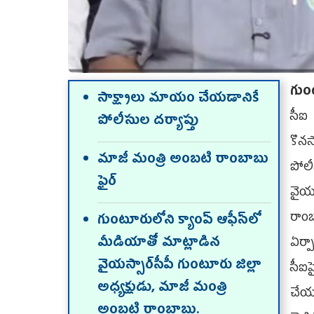
గుం
సాక్ష్యాలు మాయం చేయడానికే
సీఐ
పోలీసుల దర్యాప్తు
కొన
మాజీ మంత్రి అంబటి రాంబాబు
పోలీ
ఫైర్‌
వైయ‌
రాంబ
గుంటూరులోని క్యాంప్‌ ఆఫీస్‌లో
మీడియాతో మాట్లాడిన
ఏర్ప
వైయస్సార్‌సీపీ గుంటూరు జిల్లా
సీఐ
అధ్యక్షుడు, మాజీ మంత్రి
చేయ
అంబటి రాంబాబు.