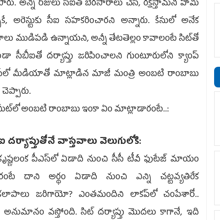
పారు. అన్ని రోజులు సీఐతో బేరసారాలు చేసి, రక్షిస్తామని హామీ
ాకే, అరెస్టుకు సీఐ సహకరించారని అన్నారు. కేసులో అనేక
లు ముడిపడి ఉన్నాయని, అన్నీ తేటతెల్లం కావాలంటే సిట్‌తో
ండా సీబీఐతో దర్యాప్తు జరిపించాలని గుంటూరులోని క్యాంప్‌
్‌లో మీడియాతో మాట్లాడిన మాజీ మంత్రి అంబటి రాంబాబు
ి చెప్పారు.
స్‌మీట్‌లో అంబటి రాంబాబు ఇంకా ఏం మాట్లాడారంటే..:
ఐ దర్యాప్తుతోనే వాస్తవాలు వెలుగులోకి:
్ణలంక పీఎస్‌లో ఏడాది నుంచి సీసీ టీవీ ఫుటేజ్‌ మాయం
ారంటే దాని అర్థం ఏడాది నుంచి ఎన్ని చట్టవ్యతిరేక
్యకలాపాలు జరిగాయో? ఎంతమందిని లాకప్‌లో చంపేశారో..
 అనుమానం వస్తోంది. సిట్‌ దర్యాప్తు మొదలు కాగానే, ఇది