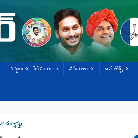
ర‌చ్చ‌బండ‌ - కోటి సంత‌కాలు
వీడియోలు
డౌన్ లోడ్స్
జగన్‌కు
’ దర్యాప్తు