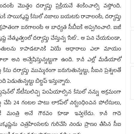
ిందంటే మొత్తం దర్యాప్తు ప్రక్రియనే శంకించాల్సి వస్తోంది.
కే సాయికృష్ణ కేసులో నిజాలు బయటకు రావాలంటే, దర్యాప్తు
పక్షపాతంగా జరగాలంటే ఆ బాధ్యత సీబీఐకి అప్పగించాలి. ఐజీ
ృష్ణ నేతృత్వంలో దర్యాప్తు చేస్తున్న ‘సిట్‌’.. ఆ పని చేయకుండా,
దితులను కాపాడటానికి ఏయే ఆధారాలు ఎలా మాయం
లా అని అన్వేషిస్తున్నట్టుగా ఉంది. కానీ ఎల్లో మీడియాలో
తే కేసు దర్యాప్తు ముమ్మరంగా జరుగుతున్నట్టు, సీఐని ప్రశ్నలతో
ది పెడుతున్నట్టు బిల్డప్‌ ఇస్తున్నారు.
షన్‌లో నోటీసులిచ్చి పంపేయాల్సిన కేసులో నన్ను అక్రమంగా
్ట్‌ చేసి 24 గంటల పాటు లాకప్‌లో నిర్బంధించిన పోలీసులు,
ీ మంత్రి అనే గౌరవం కూడా ఇవ్వలేదు. కానీ గాదె
కృష్ణను చిత్రహింసలకు గురిచేసి నిండు ప్రాణం తీసిన సీఐ