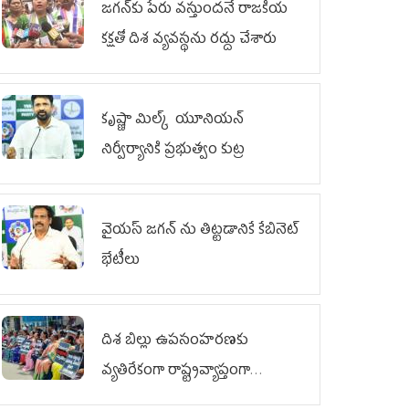
జగన్‌కు పేరు వస్తుందనే రాజకీయ
కక్షతో దిశ వ్య‌వ‌స్థ‌ను రద్దు చేశారు
కృష్ణా మిల్క్‌ యూనియన్‌
నిర్వీర్యానికి ప్రభుత్వం కుట్ర
వైయ‌స్ జగన్‌ ను తిట్టడానికే కేబినెట్‌
భేటీలు
దిశ బిల్లు ఉపసంహరణకు
వ్యతిరేకంగా రాష్ట్రవ్యాప్తంగా
వైయ‌స్ఆర్‌సీపీ మహిళా విభాగం