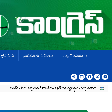
లైవ్ టి.వి
వైయస్ఆర్-పథకాలు
సంప్రదించండి
 పేరు వస్తుందనే రాజకీయ కక్షతో దిశ వ్య‌వ‌స్థ‌ను రద్దు చేశారు
కృష్ణా మిల్క్‌ యూని