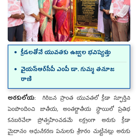
క్రీడలతోనే యువతకు ఉజ్వల భవిష్యత్తు
వైయ‌స్ఆర్‌సీపీ ఎంపీ డా. గుమ్మ తనూజ
రాణి
అరకులోయ
: గిరిజన ప్రాంత యువతలో క్రీడా స్ఫూర్తిని
పెంపొందించి జాతీయ, అంతర్జాతీయ స్థాయిలో ప్రతిభ
కనబరిచేలా ప్రోత్సహించడమే లక్ష్యంగా అరుకు క్రీడా
మైదానం ఆధునీకరణ పనులకు శ్రీకారం చుట్టినట్లు అరుకు