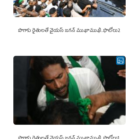
పొగాకు రైతుల‌తో వైయ‌స్ జ‌గ‌న్ ముఖాముఖి..ఫొటోలు2
పొగాకు రైతుల‌తో వైయ‌స్ జ‌గ‌న్ ముఖాముఖి..ఫొటోలు1