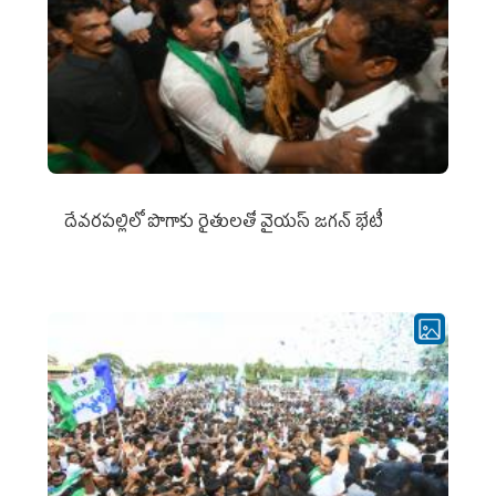
దేవరపల్లిలో పొగాకు రైతులతో వైయస్ జగన్ భేటీ