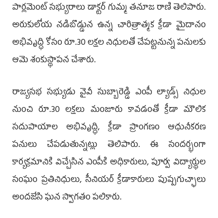
పార్లమెంట్ సభ్యురాలు డాక్టర్ గుమ్మ తనూజ రాణి తెలిపారు.
అరుకులోయ నడిబొడ్డున ఉన్న చారిత్రాత్మక క్రీడా మైదానం
అభివృద్ధి కోసం రూ.30 లక్షల నిధులతో చేపట్టనున్న పనులకు
ఆమె శంకుస్థాపన చేశారు.
రాజ్యసభ సభ్యుడు వైవీ సుబ్బారెడ్డి ఎంపీ ల్యాడ్స్ నిధుల
నుంచి రూ.30 లక్షలు మంజూరు కావడంతో క్రీడా మౌలిక
సదుపాయాల అభివృద్ధి, క్రీడా ప్రాంగణం ఆధునీకరణ
పనులు చేపడుతున్నట్లు తెలిపారు. ఈ సందర్భంగా
కార్యక్రమానికి విచ్చేసిన ఎంపీకి అధికారులు, పూర్వ విద్యార్థుల
సంఘం ప్రతినిధులు, సీనియర్ క్రీడాకారులు పుష్పగుచ్ఛాలు
అందజేసి ఘన స్వాగతం పలికారు.