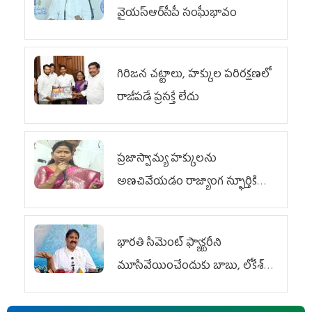
వైయ‌స్ఆర్‌సీపీ సంఘీభావం
గిరిజన చట్టాలు, హక్కుల పరిరక్షణలో
రాజీపడే ప్రసక్తే లేదు
ప్రజాస్వామ్య హక్కులను
అణచివేయడం రాజ్యాంగ స్ఫూర్తికి
విరుద్ధం
భారతి సిమెంట్ ఫ్యాక్టరీని
మూసివేయించేందుకు బాబు, లోకేశ్
కుట్ర