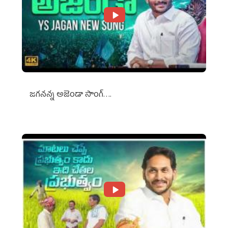
జగనన్న అజెండా సాంగ్….