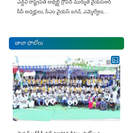
ఎన్డీఏ రాష్ట్ర‌ప‌తి అభ్య‌ర్థి ద్రౌప‌ది ముర్ముతో వైయ‌స్ఆర్
సీపీ అధ్య‌క్షులు, సీఎం వైయ‌స్ జ‌గ‌న్, ఎమ్మెల్యేలు,
ఎంపీల స‌మావేశం
తాజా ఫోటోలు