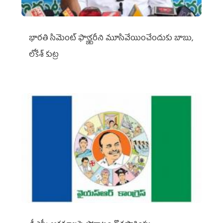
భారతి సిమెంట్ ఫ్యాక్టరీని మూసివేయించేందుకు బాబు,
లోకేశ్ కుట్ర