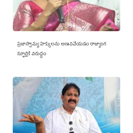
ప్రజాస్వామ్య హక్కులను అణచివేయడం రాజ్యాంగ
స్ఫూర్తికి విరుద్ధం