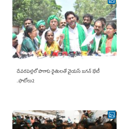
దేవరపల్లిలో పొగాకు రైతులతో వైయస్ జగన్ భేటీ
..ఫొటోలు2