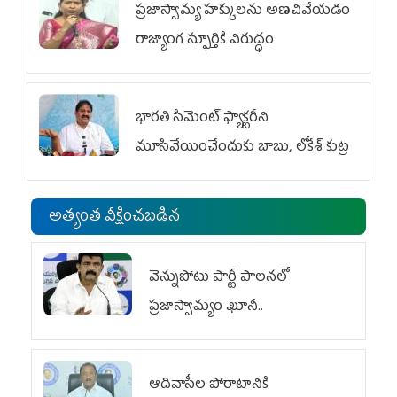
ప్రజాస్వామ్య హక్కులను అణచివేయడం
రాజ్యాంగ స్ఫూర్తికి విరుద్ధం
భారతి సిమెంట్ ఫ్యాక్టరీని
మూసివేయించేందుకు బాబు, లోకేశ్ కుట్ర
అత్యంత వీక్షించబడిన
వెన్నుపోటు పార్టీ పాలనలో
ప్రజాస్వామ్యం ఖూనీ..
ఆదివాసీల పోరాటానికి