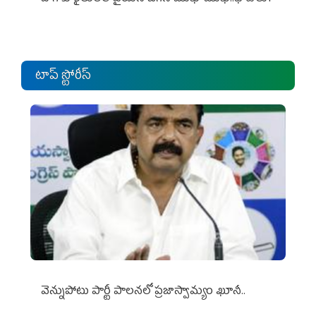
టాప్ స్టోరీస్
వెన్నుపోటు పార్టీ పాలనలో ప్రజాస్వామ్యం ఖూనీ..