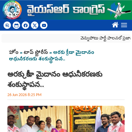
Skip to main content
????
వెన్నుపోటు పార్టీ పాలనలో ప్రజాస్వామ్యం
You are here
హోం
»
టాప్ స్టోరీస్
» అరకు క్రీడా మైదానం
ఆధునీకరణకు శంకుస్థాపన..
అరకు క్రీడా మైదానం ఆధునీకరణకు
శంకుస్థాపన..
26 Jun 2026 8:25 PM