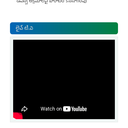
డీఎస్సీ అక్రమాలపై పోరాటం కొనసాగింపు
లైవ్ టి.వి