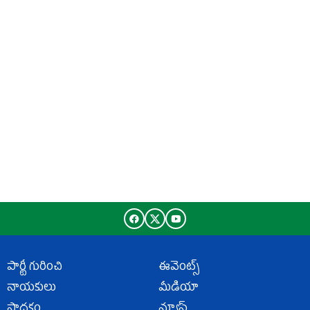
పార్టీ గురించి
ఈవెంట్స్
నాయకులు
మీడియా
సాధకం
న్యూస్