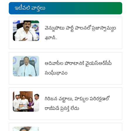
ఇటీవలి వార్తలు
వెన్నుపోటు పార్టీ పాలనలో ప్రజాస్వామ్యం
ఖూనీ..
ఆదివాసీల పోరాటానికి వైయ‌స్ఆర్‌సీపీ
సంఘీభావం
గిరిజన చట్టాలు, హక్కుల పరిరక్షణలో
రాజీపడే ప్రసక్తే లేదు