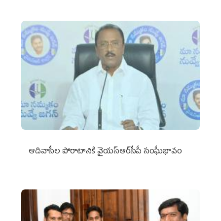
ఆదివాసీల పోరాటానికి వైయ‌స్ఆర్‌సీపీ సంఘీభావం