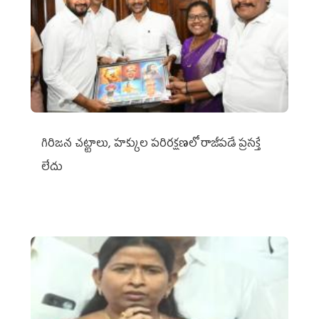
గిరిజన చట్టాలు, హక్కుల పరిరక్షణలో రాజీపడే ప్రసక్తే
లేదు