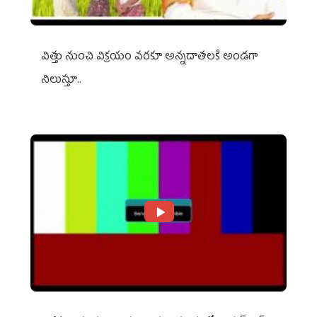
విత్తు నుంచి విక్రయం వరకూ అన్నదాతలకి అండగా
నిలుస్తూ..