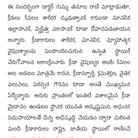
ఈ సందర్భంగా డాక్టర్ గుమ్మ తనూజ రాణి మాట్లాడుతూ,
క్రీడలు కేవలం శారీరక దృఢత్వానికే కాకుండా మానసిక
ఉల్లాసానికి, వ్యక్తిత్వ వికాసానికి కూడా దోహదపడతాయని
అన్నారు. క్రీడాకారులు శారీరక, మానసిక, వ్యూహాత్మక
నైపుణ్యాలను పెంపొందించుకుని ఉన్నత స్థాయికి
చేరుకోవాలని ఆకాంక్షించారు. క్రీడా నైపుణ్యం అంటే కేవలం
ఆట ఆడటం మాత్రమే కాదని, క్రీడాస్ఫూర్తి, క్రమశిక్షణ, నైతిక
విలువలు, పరస్పర గౌరవం కూడా అంతే ముఖ్యమని
పేర్కొన్నారు. అరుకు ప్రాంతంలో ఇంతటి విశాలమైన క్రీడా
మైదానం ఉండటం స్థానిక యువత అదృష్టమని, ఆధునిక
సదుపాయాలతో దీన్ని అభివృద్ధి చేయడం ద్వారా మరింత
మంది క్రీడాకారులు రాష్ట్ర, జాతీయ స్థాయిలో రాణించే