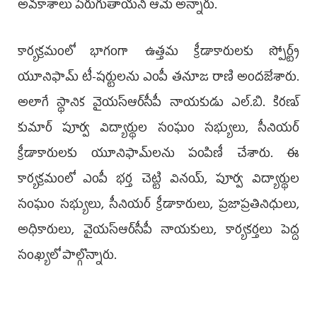
అవకాశాలు పెరుగుతాయని ఆమె అన్నారు.
కార్యక్రమంలో భాగంగా ఉత్తమ క్రీడాకారులకు స్పోర్ట్స్
యూనిఫామ్ టీ-షర్టులను ఎంపీ తనూజ రాణి అందజేశారు.
అలాగే స్థానిక వైయ‌స్ఆర్‌సీపీ నాయకుడు ఎల్.బి. కిరణ్
కుమార్ పూర్వ విద్యార్థుల సంఘం సభ్యులు, సీనియర్
క్రీడాకారులకు యూనిఫామ్‌లను పంపిణీ చేశారు. ఈ
కార్యక్రమంలో ఎంపీ భర్త చెట్టి వినయ్, పూర్వ విద్యార్థుల
సంఘం సభ్యులు, సీనియర్ క్రీడాకారులు, ప్రజాప్రతినిధులు,
అధికారులు, వైయ‌స్ఆర్‌సీపీ నాయకులు, కార్యకర్తలు పెద్ద
సంఖ్యలో పాల్గొన్నారు.