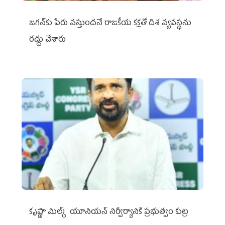
జగన్‌కు పేరు వస్తుందనే రాజకీయ కక్షతో దిశ వ్య‌వ‌స్థ‌ను
రద్దు చేశారు
కృష్ణా మిల్క్‌ యూనియన్‌ నిర్వీర్యానికి ప్రభుత్వం కుట్ర