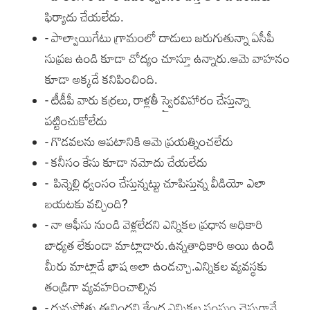
ఫిర్యాదు చేయలేదు.
- పాల్వాయిగేటు గ్రామంలో దాడులు జరుగుతున్నా ఏసీపీ
సుప్రజ ఉండి కూడా చోద్యం చూస్తూ ఉన్నారు.ఆమె వాహనం
కూడా అక్కడే కనిపించింది.
- టీడీపీ వారు కర్రలు, రాళ్లతీ స్వైరవిహారం చేస్తున్నా
పట్టించుకోలేదు
- గొడవలను ఆపటానికి ఆమె ప్రయత్నించలేదు
- కనీసం కేసు కూడా నమోదు చేయలేదు
- పిన్నెల్లి ధ్వంసం చేస్తున్నట్టు చూపిస్తున్న వీడియో ఎలా
బయటకు వచ్చింది?
- నా ఆఫీసు నుండి వెళ్లలేదని ఎన్నికల ప్రధాన అధికారి
బాధ్యత లేకుండా మాట్లాడారు.ఉన్నతాధికారి అయి ఉండి
మీరు మాట్లాడే భాష అలా ఉండచ్చా.ఎన్నికల వ్యవస్థకు
తండ్రిగా వ్యవహరించాల్సిన
- దున్నపోతు ఈనిందని కేంద్ర ఎన్నికల సంఘం చెప్పగానే