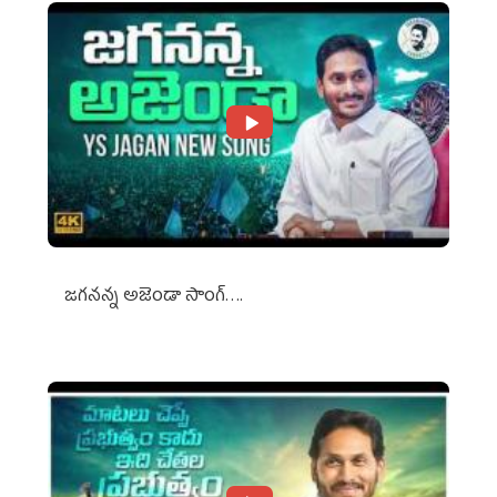
జగనన్న అజెండా సాంగ్….