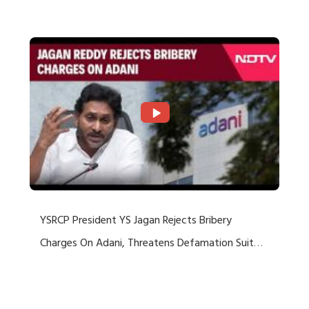
Rejects US Charges
YSRCP President YS Jagan Rejects Bribery
Charges On Adani, Threatens Defamation Suit
Against Media Groups