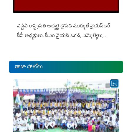
ఎన్డీఏ రాష్ట్ర‌ప‌తి అభ్య‌ర్థి ద్రౌప‌ది ముర్ముతో వైయ‌స్ఆర్
సీపీ అధ్య‌క్షులు, సీఎం వైయ‌స్ జ‌గ‌న్, ఎమ్మెల్యేలు,
ఎంపీల స‌మావేశం
తాజా ఫోటోలు