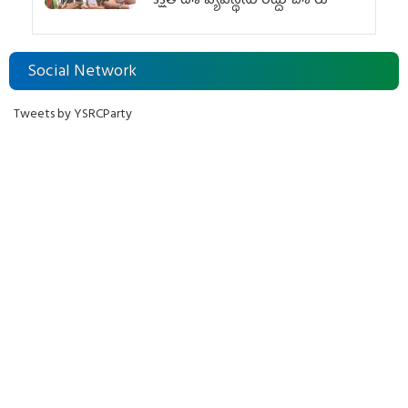
కక్షతో దిశ వ్య‌వ‌స్థ‌ను రద్దు చేశారు
Social Network
Tweets by YSRCParty