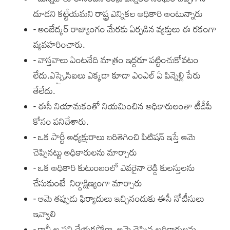
దూడని కట్టేయమని రాష్ట్ర ఎన్నికల అధికారి అంటున్నారు
- అంబేద్కర్ రాజ్యాంగం మేరకు ఏర్పడిన వ్యక్తులు ఈ రకంగా
వ్యవహరించారు.
- వాస్తవాలు ఏంటనేది మాత్రం ఇద్దరూ పట్టించుకోవటం
లేదు.ఎస్సై,సిఐలు ఎక్కడా కూడా ఎంఎల్ ఏ పిన్నెల్లి పేరు
తేలేదు.
- ఈసీ నియామకంతో నియమించిన అధికారులంతా టీడీపీ
కోసం పనిచేశారు.
- ఒక పార్టీ అధ్యక్షురాలు బరితెగించి పిటిషన్ ఇస్తే ఆమె
చెప్పినట్టు అధికారులను మార్చారు
- ఒక అధికారి కుటుంబంలో ఎవరైనా రెడ్డి కులస్తులను
చేసుకుంటే నిర్దాక్షిణ్యంగా మార్చారు
- ఆమె తప్పుడు ఫిర్యాదులు ఇచ్చినందుకు ఈసీ నోటీసులు
ఇవ్వాలి
- కానీ ఆ పని చేయకపోగా, ఆమె చెప్పిన అధికారులను