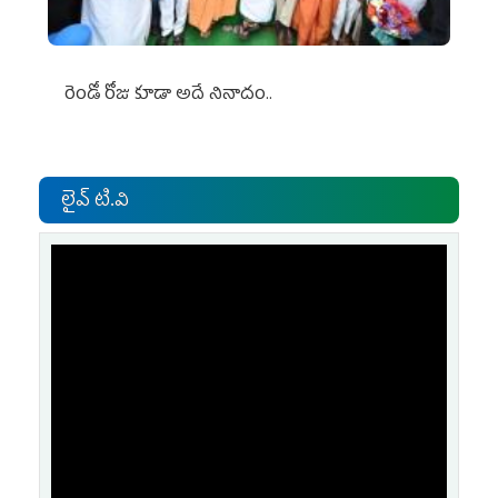
రెండో రోజు కూడా అదే నినాదం..
లైవ్ టి.వి