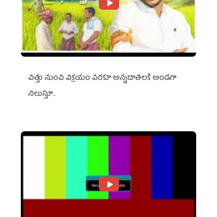
విత్తు నుంచి విక్రయం వరకూ అన్నదాతలకి అండగా
నిలుస్తూ..