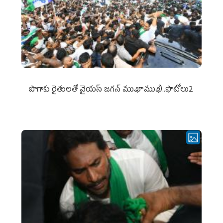
పొగాకు రైతుల‌తో వైయ‌స్ జ‌గ‌న్ ముఖాముఖి..ఫొటోలు2