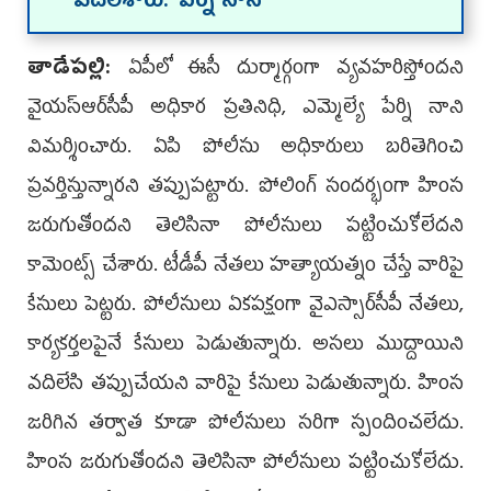
వదిలేశారు: పేర్ని నాని
తాడేప‌ల్లి:
ఏపీలో ఈసీ దుర్మార్గంగా వ్యవహరిస్తోందని
వైయ‌స్ఆర్‌సీపీ అధికార ప్ర‌తినిధి, ఎమ్మెల్యే పేర్ని నాని
విమ‌ర్శించారు. ఏపి పోలీసు అధికారులు బరితెగించి
ప్రవర్తిస్తున్నారని త‌ప్పుప‌ట్టారు. పోలింగ్‌ సందర్భంగా హింస
జరుగుతోందని తెలిసినా పోలీసులు పట్టించుకోలేదని
కామెంట్స్‌ చేశారు. టీడీపీ నేతలు హత్యాయత్నం చేస్తే వారిపై
కేసులు పెట్టరు. పోలీసులు ఏకపక్షంగా వైఎస్సార్‌సీపీ నేతలు,
కార్యకర్తలపైనే కేసులు పెడుతున్నారు. అసలు ముద్దాయిని
వదిలేసి తప్పుచేయని వారిపై కేసులు పెడుతున్నారు. హింస
జరిగిన తర్వాత కూడా పోలీసులు సరిగా స్పందించలేదు.
హింస జరుగుతోందని తెలిసినా పోలీసులు పట్టించుకోలేదు.