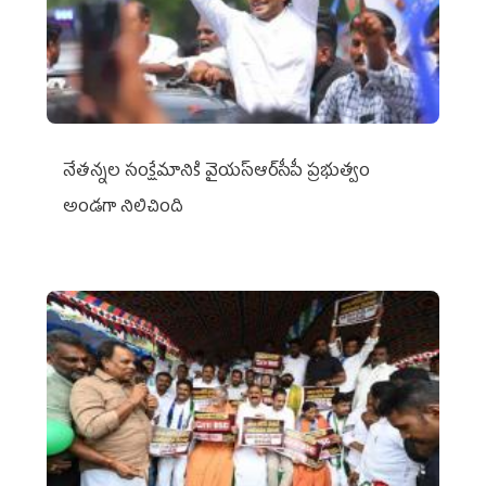
నేతన్నల సంక్షేమానికి వైయ‌స్ఆర్‌సీపీ ప్రభుత్వం
అండగా నిలిచింది