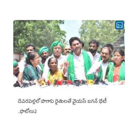
దేవరపల్లిలో పొగాకు రైతులతో వైయస్ జగన్ భేటీ
..ఫొటోలు2