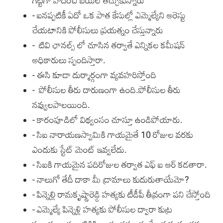
గట్టిగా వాదించి బెయిల్ తెచ్చుకున్నారు
- ఐనప్పటికీ ఏదో ఒక పాత కేసుల్లో ఎమ్మెల్యేని అరెస్టు
చేయటానికి పోలీసులు ప్రయత్నం చేస్తున్నారు
- టివి ఛానల్స్ లో చూసిన తర్వాతే ఎన్నికల కమీషన్
అధికారులు స్పందిస్తారా.
- ఈసి కూడా దుర్మార్గంగా వ్యవహరిస్తోంది
- పోలీసుల తీరు దారుణంగా ఉంది.పోలీసుల తీరు
నవ్వులపాలయింది.
- కారంపూడిలో విథ్వంసం చూస్తూ ఉండిపోయారు.
- సిఐ నారాయణస్వామికి గాయమైతే 10 రోజుల వరకు
ఎందుకు స్టేట్ మెంట్ ఇవ్వలేదు.
- సిఐకి గాయమైన పదిరోజుల తర్వాత ఎఫ్ ఐ ఆర్ కడతారా.
- నాలుగో తేదీ దాకా మీ డ్రామాలు కుదురుతాయేమో?
- పిన్నెల్లి రామకృష్ణారెడ్డి హత్యకు టీడీపీ తీవ్రంగా పని చేస్తోంది
- ఎమ్మెల్యే పిన్నెళ్లి హత్యకు పోలీసుల ద్వారా కుట్ర