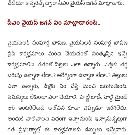
వీడియో కాన్ఫరెన్స్‌ ద్వారా సీఎం వైయస్‌ జగన్‌ మాట్లాడారు.
సీఎం వైయస్‌ జగన్‌ ఏం మాట్లాడారంటే..
వైయస్‌ఆర్‌ సంపూర్ణ పోషణ, వైయస్‌ఆర్‌ సంపూర్ణ పోషణ
ప్లస్‌ కార్యక్రమాలు మంచి చేయడంలో సంతృప్తిని ఇచ్చే
కార్యక్రమాలివి. గతంలో పిల్లలు ఎలా ఉన్నారు. ఎత్తుకు తగ్గ
బరువు ఉన్నారా లేదా..? ఆరోగ్యంగా ఉన్నారా లేదా..? తల్లులు
ఎలా ఉన్నారు, వీళ్లకు ఏం చేస్తే మంచి జరుగుతుంది.
సమస్యలు లేకుండా ఎలా చేయాలి.. హెల్దీ బాడీ, హెల్దీ మైండ్‌
ఆర్‌ ఇంటరిలేటెడ్‌ ఆలోచన కూడా ఎప్పుడూ జరగలేదు.
అందుకే చాలీచాలని విధంగా ఇచ్చామంటే ఇచ్చామన్నట్లుగా
గత ప్రభుత్వాల్లో ఈ కార్యక్రమాలకు డబ్బులు ఇచ్చేవారు.