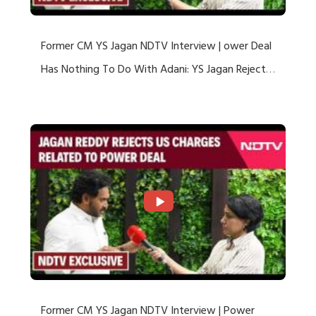
Former CM YS Jagan NDTV Interview | ower Deal
Has Nothing To Do With Adani: YS Jagan Rejects
US Charges
Former CM YS Jagan NDTV Interview | Power