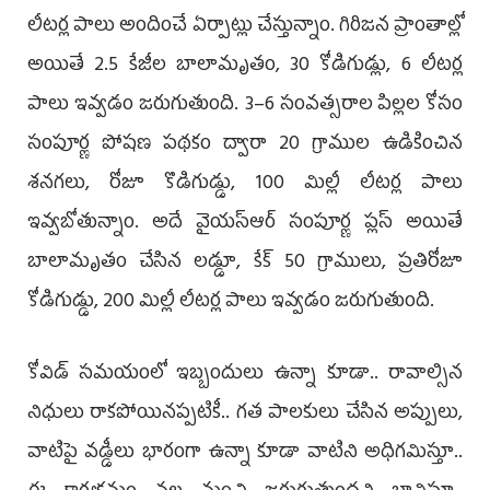
లీటర్ల పాలు అందించే ఏర్పాట్లు చేస్తున్నాం. గిరిజన ప్రాంతాల్లో
అయితే 2.5 కేజీల బాలామృతం, 30 కోడిగుడ్లు, 6 లీటర్ల
పాలు ఇవ్వడం జరుగుతుంది. 3–6 సంవత్సరాల పిల్లల కోసం
సంపూర్ణ పోషణ పథకం ద్వారా 20 గ్రాముల ఉడికించిన
శనగలు, రోజూ కొడిగుడ్డు, 100 మిల్లీ లీటర్ల పాలు
ఇవ్వబోతున్నాం. అదే వైయస్‌ఆర్‌ సంపూర్ణ ప్లస్‌ అయితే
బాలామృతం చేసిన లడ్డూ, కేక్‌ 50 గ్రాములు, ప్రతిరోజూ
కోడిగుడ్డు, 200 మిల్లీ లీటర్ల పాలు ఇవ్వడం జరుగుతుంది.
కోవిడ్‌ సమయంలో ఇబ్బందులు ఉన్నా కూడా.. రావాల్సిన
నిధులు రాకపోయినప్పటికీ.. గత పాలకులు చేసిన అప్పులు,
వాటిపై వడ్డీలు భారంగా ఉన్నా కూడా వాటిని అధిగమిస్తూ..