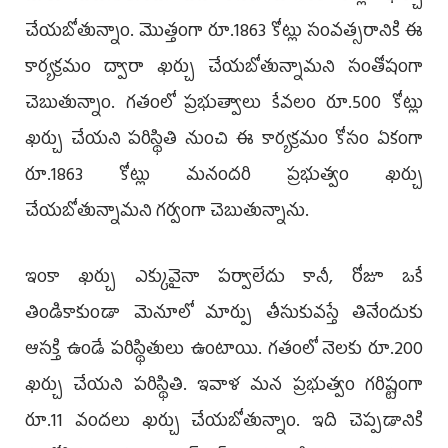
చేయబోతున్నాం. మొత్తంగా రూ.1863 కోట్లు సంవత్సరానికి ఈ
కార్యక్రమం ద్వారా ఖర్చు చేయబోతున్నామని సంతోషంగా
చెబుతున్నాం. గతంలో ప్రభుత్వాలు కేవలం రూ.500 కోట్లు
ఖర్చు చేయని పరిస్థితి నుంచి ఈ కార్యక్రమం కోసం ఏకంగా
రూ.1863 కోట్లు మనందరి ప్రభుత్వం ఖర్చు
చేయబోతున్నామని గర్వంగా చెబుతున్నాను.
ఇంకా ఖర్చు ఎక్కువైనా పర్వాలేదు కానీ, రోజూ ఒకే
తిండికాకుండా మెనూలో మార్పు తీసుకువస్తే తినేందుకు
ఆసక్తి ఉండే పరిస్థితులు ఉంటాయి. గతంలో నెలకు రూ.200
ఖర్చు చేయని పరిస్థితి. ఇవాళ మన ప్రభుత్వం గరిష్టంగా
రూ.11 వందలు ఖర్చు చేయబోతున్నాం. ఇది చెప్పడానికి