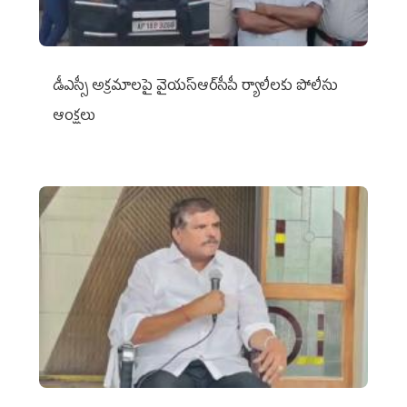
డీఎస్సీ అక్రమాలపై వైయ‌స్ఆర్‌సీపీ ర్యాలీలకు పోలీసు
ఆంక్షలు