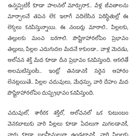
ఉన్నప్పటికీ కూడా పాలనలో మార్పురాక.. వీళ్ల జీవితాలను
మార్చాలనే తపన లేక ఇలాగే వదిలేసిన పరిస్థితుల్లో ఈ
లెక్కలు కనిపిస్తున్నాయి. ఈ నంబర్లు మారాలి.. పిల్లలకు,
తల్లులకు మంచి జరగాలి. పౌష్టికాహారలోపం ప్రభావం
తల్లులు, పిల్లల ఎదుగుదల మీదనే కాకుండా.. వాళ్ల మెదడు,
ఆలోచన శక్తి మీద కూడా దీని ప్రభావం కనిపిస్తుంది. ఆకలితో
అలమటిస్తుంటే.. ఇంట్లో తినడానికి సరైన ఆహారం
లేనట్లయితే.. పిల్లల చదువులు, మేధస్సు, వారి దేహం మీద
పౌష్టికాహారలోపం దుష్ప్రభావం కనిపిస్తుంది.
చదువులో, శారీరక శక్తిలో, ఆలోచనలో ఒక కుటుంబం
వెనకబాటుకు వారి పిల్లలు కూడా పేదలుగా మిగలడానికి,
వారు కూడా బలహీనులుగా ఉండటానికి, వారి పిల్లలకు