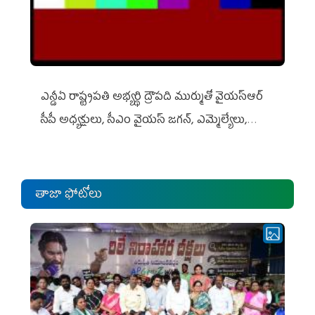
ఎన్డీఏ రాష్ట్ర‌ప‌తి అభ్య‌ర్థి ద్రౌప‌ది ముర్ముతో వైయ‌స్ఆర్
సీపీ అధ్య‌క్షులు, సీఎం వైయ‌స్ జ‌గ‌న్, ఎమ్మెల్యేలు,
ఎంపీల స‌మావేశం
తాజా ఫోటోలు