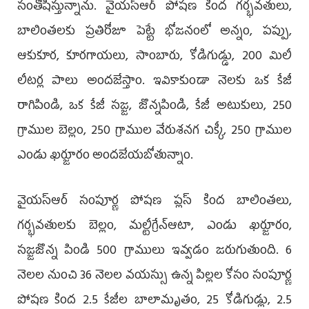
సంతోషిస్తున్నాను. వైయస్‌ఆర్‌ పోషణ కింద గర్భవతులు,
బాలింతలకు ప్రతిరోజూ పెట్టే భోజనంలో అన్నం, పప్పు,
ఆకుకూర, కూరగాయలు, సాంబారు, కోడిగుడ్డు, 200 మిలీ
లీటర్ల పాలు అందజేస్తాం. ఇవికాకుండా నెలకు ఒక కేజీ
రాగిపిండి, ఒక కేజీ సజ్జ, జొన్నపిండి, కేజీ అటుకులు, 250
గ్రాముల బెల్లం, 250 గ్రాముల వేరుశనగ చిక్కీ, 250 గ్రాముల
ఎండు ఖర్జూరం అందజేయబోతున్నాం.
వైయస్‌ఆర్‌ సంపూర్ణ పోషణ ప్లస్‌ కింద బాలింతలు,
గర్భవతులకు బెల్లం, మల్టీగ్రేన్‌ఆటా, ఎండు ఖర్జూరం,
సజ్జజొన్న పిండి 500 గ్రాములు ఇవ్వడం జరుగుతుంది. 6
నెలల నుంచి 36 నెలల వయస్సు ఉన్న పిల్లల కోసం సంపూర్ణ
పోషణ కింద 2.5 కేజీల బాలామృతం, 25 కోడిగుడ్లు, 2.5