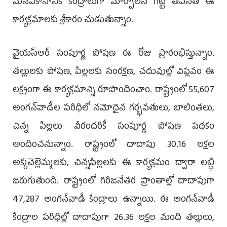
మనోవికాసానికి కేంద్రాలుగా మార్చాలనే గట్టి తపనతో ఈ
కార్యక్రమాలకు శ్రీకారం చుడుతున్నాం.
వైయస్‌ఆర్‌ సంపూర్ణ పోషణ ఈ రోజు ప్రారంభిస్తున్నాం.
తల్లులకు పోషణ, పిల్లలకు సంరక్షణ, చదువుల్లో విప్లవం ఈ
లక్ష్యంగా ఈ కార్యక్రమాన్ని రూపొందించాం. రాష్ట్రంలో 55,607
అంగన్‌వాడీల పరిధిలో నమోదైన గర్భవతులు, బాలింతలు,
చిన్న పిల్లలు వీరందరికీ సంపూర్ణ పోషణ పథకం
అందించనున్నాం. రాష్ట్రంలో దాదాపు 30.16 లక్షల
అక్కచెల్లెమ్మలకు, చిన్నపిల్లలకు ఈ కార్యక్రమం ద్వారా లబ్ధి
జరుగుతుంది. రాష్ట్రంలో గిరిజనేతర ప్రాంతాల్లో దాదాపుగా
47,287 అంగన్‌వాడీ కేంద్రాలు ఉన్నాయి. ఈ అంగన్‌వాడీ
కేంద్రాల పరిధిల్లో దాదాపుగా 26.36 లక్షల మంది తల్లులు,