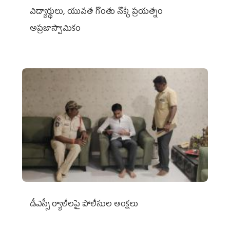
విద్యార్థులు, యువత గొంతు నొక్కే ప్రయత్నం
అప్రజాస్వామికం
డీఎస్సీ ర్యాలీలపై పోలీసుల ఆంక్షలు