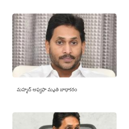
మహ్మద్‌ అఫ్యఫా మృతి బాధాకరం