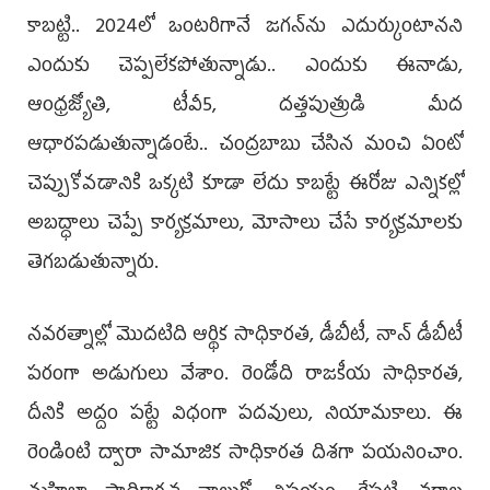
కాబట్టి.. 2024లో ఒంటరిగానే జగన్‌ను ఎదుర్కుంటానని
ఎందుకు చెప్పలేకపోతున్నాడు.. ఎందుకు ఈనాడు,
ఆంధ్రజ్యోతి, టీవీ5, దత్తపుత్రుడి మీద
ఆధారపడుతున్నాడంటే.. చంద్రబాబు చేసిన మంచి ఏంటో
చెప్పుకోవడానికి ఒక్కటి కూడా లేదు కాబట్టే ఈరోజు ఎన్నికల్లో
అబద్ధాలు చెప్పే కార్యక్రమాలు, మోసాలు చేసే కార్యక్రమాలకు
తెగబడుతున్నారు.
నవరత్నాల్లో మొదటిది ఆర్థిక సాధికారత, డీబీటీ, నాన్‌ డీబీటీ
పరంగా అడుగులు వేశాం. రెండోది రాజకీయ సాధికారత,
దీనికి అద్దం పట్టే విధంగా పదవులు, నియామకాలు. ఈ
రెండింటి ద్వారా సామాజిక సాధికారత దిశగా పయనించాం.