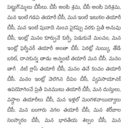
పట్టుగొమ్మలు బీసీలు. బీసీ అంటే శ్రమ, బీసీ అంటే పరిశ్రమ,
మన ఇంటి గడప తయారీ బీసీ, మన ఇంటి ఇటుకల తయారీ
బీసీ, మన ఇంటి పునాది నుంచి పైకప్పు వరకు ప్రతీ అనువు
బీసీ, ఇంట్లో మనం కూర్చునే కుర్చీ, పడుకునే మంచం, మన
ఇంట్లో ఫర్నీచర్‌ తయారీ అంతా బీసీ. పెరట్లో నుయ్యి, తోడే
బకెట్, దానికున్న తాడు అన్నింటి తయారీ మన బీసీ. మనం
తాగే నీటి గ్లాస్‌ తయారీ బీసీ, మనం తినే కంచం తయారీ
బీసీ. మనం ఇంట్లో వెలిగిన దీపం బీసీ, వ్యవసాయానికి
ఉపయోగించే ప్రతీ పనిముటు తయారీ బీసీ, మన దుస్తులు,
వస్త్రాల తయారీలు బీసీ, మన ఇళ్లలో మంగళవాయిద్యాలు
బీసీ. మన బంగారు నగల తయారీ బీసీ, మన శిరోజాల
సంస్కారం బీసీ, మన భారతీయ శిల్పం బీసీ, మన