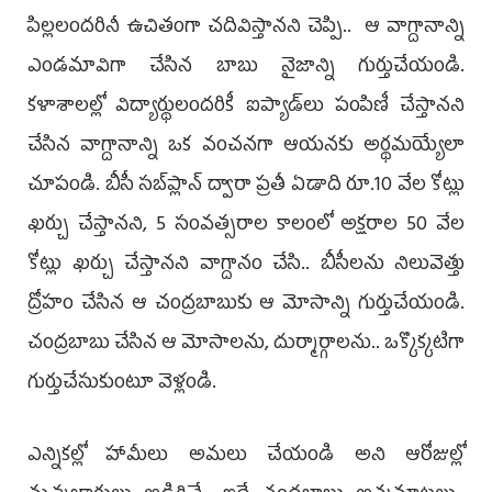
పిల్లలందరినీ ఉచితంగా చదివిస్తానని చెప్పి.. ఆ వాగ్దానాన్ని
ఎండమావిగా చేసిన బాబు నైజాన్ని గుర్తుచేయండి.
కళాశాలల్లో విద్యార్థులందరికీ ఐప్యాడ్‌లు పంపిణీ చేస్తానని
చేసిన వాగ్దానాన్ని ఒక వంచనగా ఆయనకు అర్థమయ్యేలా
చూపండి. బీసీ సబ్‌ప్లాన్‌ ద్వారా ప్రతీ ఏడాది రూ.10 వేల కోట్లు
ఖర్చు చేస్తానని, 5 సంవత్సరాల కాలంలో అక్షరాల 50 వేల
కోట్లు ఖర్చు చేస్తానని వాగ్దానం చేసి.. బీసీలను నిలువెత్తు
ద్రోహం చేసిన ఆ చంద్రబాబుకు ఆ మోసాన్ని గుర్తుచేయండి.
చంద్రబాబు చేసిన ఆ మోసాలను, దుర్మార్గాలను.. ఒక్కొక్కటిగా
గుర్తుచేసుకుంటూ వెళ్లండి.
ఎన్నికల్లో హామీలు అమలు చేయండి అని ఆరోజుల్లో