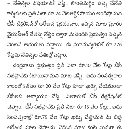
– నేతన్నల విషయానికి వస్తే.. సొంతమగ్గం ఉన్న చేనేత
కార్మికులకు ప్రతీ ఏటా రూ.24 వేలఆర్థిక సాయం అందిస్తామని
బీసీ డిక్లరేషన్‌లో ఆరోజున ప్రకటించాం. ఇచ్చిన మాట ప్రకారం
వైయస్‌ఆర్‌ నేతన్న నేస్తం ద్వారా మనందరి ప్రభుత్వం వచ్చిన
వెంటనే అడుగులు పడ్డాయి. ఈ మూడున్నరేళ్లలో రూ.776
కోట్లను నేతన్నల చేతుల్లో పెట్టాం.
– చంద్రబాబు ప్రభుత్వం ప్రతీ ఏటా రూ.10 వేల కోట్లు బీసీ
సబ్‌ప్లాన్‌కు కేటాయిస్తామని మాట చెప్పి.. ఐదు సంవత్సరాల
కాలంలో కనీసం రూ.20 వేల కోట్లు కూడా ఖర్చు చేయకుండా
బీసీలకు అన్యాయం చేస్తే.. ఏలూరులో బీసీ డిక్లరేషన్‌లో
చెప్పాం.. బీసీ సబ్‌ప్లాన్‌కు ప్రతీ ఏటా రూ.15 వేల కోట్లు.. ఐదు
సంవత్సరాల్లో రూ.75 వేల కోట్లు ఖర్చు చేస్తామని మీ బిడ్డ
ఆరోజున మాట చెప్పాడు. చెప్పిన మాట కంటే మిన్నగా ఈ