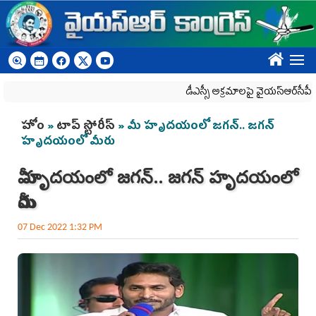
Skip to main content
????
డీఎస్సీ అక్రమాలపై వైయ‌స్ఆర్‌సీపీ ర్యాల
You are here
హోం
»
టాప్ స్టోరీస్
» మీ హృదయంలో జగన్‌.. జగన్‌
హృదయంలో మీరు
మీ హృదయంలో జగన్‌.. జగన్‌ హృదయంలో
మీరు
07 Dec 2022 1:32 PM