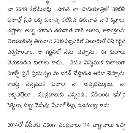
నా 3648 కిలోమీటర్లు సాగిన నా పాదయాత్రలో 139బీసీ
కులాల్లో ప్రతీ ఒక్క కులాన్ని కలిసిన తరువాత వారి కష్టాలు,
నష్టాలు అన్ని చూసిన తరువాత వారి ఆశలు, ఆకాంక్షలను
తెలుసుకున్న తరువాత 2019 ఫిబ్రవరిలో ఏలూరులో బీసీ గర్జన
నిర్వహించాం. ఆ గర్జనలో నేను చెప్పాను.. ఈ కులాలు
వెనుకబడిన కులాలు కాదు.. వీటిని వెన్నెముక కులాలుగా
మార్చే ప్రతీ ప్రయత్నం మీ జగన్‌ చేస్తాడని ఆరోజు చెప్పాను.
కాబట్టే వెన్నెముక కులాల నా అన్నదమ్ములు, నా
అక్కచెల్లెలూ.. చంద్రబాబుకు చెప్పండి.. బీసీలంటే ఇస్తీ్ర
పెట్టెలు, కుట్టు మెషీన్లు, షేవింగ్‌ కిట్లు, పనిముట్లు కాదు.
2014లో బీసీలకు ఏకంగా చంద్రబాబు 114 వాగ్దానాలు ఇచ్చి