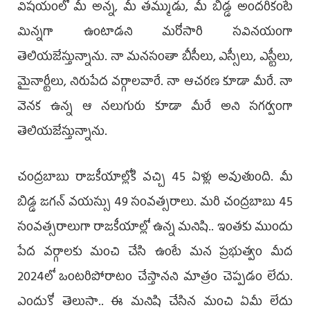
విషయంలో మీ అన్న, మీ తమ్ముడు, మీ బిడ్డ అందరికంటే
మిన్నగా ఉంటాడని మరోసారి సవినయంగా
తెలియజేస్తున్నాను. నా మనసంతా బీసీలు, ఎస్సీలు, ఎస్టీలు,
మైనార్టీలు, నిరుపేద వర్గాలవారే. నా ఆచరణ కూడా మీరే. నా
వెనక ఉన్న ఆ నలుగురు కూడా మీరే అని సగర్వంగా
తెలియజేస్తున్నాను.
చంద్రబాబు రాజకీయాల్లోకి వచ్చి 45 ఏళ్లు అవుతుంది. మీ
బిడ్డ జగన్‌ వయస్సు 49 సంవత్సరాలు. మరి చంద్రబాబు 45
సంవత్సరాలుగా రాజకీయాల్లో ఉన్న మనిషి.. ఇంతకు ముందు
పేద వర్గాలకు మంచి చేసి ఉంటే మన ప్రభుత్వం మీద
2024లో ఒంటరిపోరాటం చేస్తానని మాత్రం చెప్పడం లేదు.
ఎందుకో తెలుసా.. ఈ మనిషి చేసిన మంచి ఏమీ లేదు