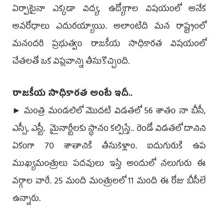
ఏర్పాటైనా ఎక్కడా విద్య, ఉద్యోగాల విషయంలో అనేక
అవరోధాలు ఎదురయ్యాయి. అలాంటిది మన రాష్ట్రంలో
మనందరి ప్రభుత్వం రాజకీయ సాధికారత విషయంలో
చేతలతో ఒక విప్లవాన్ని తీసుకొచ్చింది.
రాజకీయ సాధికారత అంటే ఇదీ..
► మంత్రి మండలిలో మొదటి విడతలో 56 శాతం నా బీసీ,
ఎస్సీ, ఎస్టీ, మైనార్టీలకు స్థానం కల్పిస్తే.. రెండో విడతలో దానిని
ఏకంగా 70 శాతానికి తీసుకెళ్లాం. ఐదుగురుకి ఉప
ముఖ్యమంత్రులు పదవులు ఇస్తే అందులో నలుగురు ఈ
వర్గాల వారే. 25 మంది మంత్రులలో 11 మంది ఈ రోజు బీసీలే
ఉన్నారు.