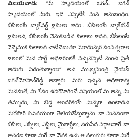
విజయవాడ:
‘‘మీ హృదయంలో జగన్‌.. జగన్‌
హృదయంలో మీరు. ఇది ఎప్పటికీ మన అనుబంధం.
బీసీలంటే బ్యాక్‌వర్డ్‌ క్లాసులు కాదు.. బీసీలంటే బ్యాక్‌బోన్‌
క్లాసులని, బీసీలంటే వెనుకబడిన కులాలు కాదని, బీసీలంటే
వెన్నెముక కులాలనీ చాటిచెబుతూ మూడున్నర సంవత్సరాల
కాలంలో మన పార్టీ అధికారంలోకి వచ్చినప్పటి నుంచి ప్రతీ
అడుగు పడుతున్నాయి’’ అని ముఖ్యమంత్రి వైయస్‌
జగన్‌మోహన్‌రెడ్డి అన్నారు. మీరు ఇచ్చిన అధికారాన్ని
మనసుతో, మీ కోసం ఉపయోగించే విషయంలో మీ అన్న, మీ
తమ్ముడు, మీ బిడ్డ అందరికంటే మిన్నగా ఉంటాడని
మరోసారి సవినయంగా తెలియజేస్తున్నాను. నా మనసంతా
బీసీలు, ఎస్సీలు, ఎస్టీలు, మైనార్టీలు, నిరుపేద వర్గాలవారే. నా
ఆచరణ కూడా మీరే. నా వెనక ఉన్న ఆ నలుగురు కూడా మీరే