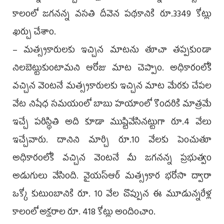
కాలంలో జగనన్న వసతి దీవెన పథకానికి రూ.3349 కోట్లు
ఖర్చు చేశాం.
– మత్స్యకారులకు ఇచ్చిన మాటను తూచా తప్పకుండా
నిలబెట్టుకుంటామని ఆరోజు మాట చెప్పాం. అధికారంలోకి
వచ్చిన వెంటనే మత్స్యకారులకు ఇచ్చిన మాట మేరకు చేపల
వేట నిషేధ సమయంలో బాబు హయాంలో కొందరికి మాత్రమే
ఇచ్చే పరిస్థితి అది కూడా ముష్టివేసినట్టుగా రూ.4 వేలు
ఇచ్చేవారు. దానిని మార్చి రూ.10 వేలకు పెంచుతూ
అధికారంలోకి వచ్చిన వెంటనే మీ జగనన్న ప్రభుత్వం
అడుగులు వేసింది. వైయస్‌ఆర్‌ మత్స్యకార భరోసా ద్వారా
ఒక్కో కుటుంబానికి రూ. 10 వేల చొప్పున ఈ మూడున్నరేళ్ల
కాలంలో అక్షరాల రూ. 418 కోట్లు అందించాం.