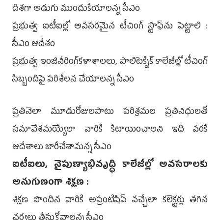
దిశగా అడుగు ముందుకేయాలన్న సీఎం
ప్రభుత్వ ఐటీఐల్లో అవసరమైన టీచింగ్‌ స్టాఫ్‌ను పెట్టాలి :
సీఎం ఆదేశం
ప్రభుత్వ ఇంజినీరింగ్‌కళాశాలలు, పాలిటెక్నిక్‌ కాలేజీల్లో టీచింగ్‌
సిబ్బందిపై పరిశీలన చేయాలన్న సీఎం
ప్రతినెలా మూడురోజులపాటు పరిశ్రమల ప్రతినిధులతో
సమావేశమయ్యేలా వారికి కేటాయించాలని ఇది వరకే
ఆదేశాలు జారీచేశామన్న సీఎం
ఐటీఐలు, నైపుణ్యాభివృద్ధి కాలేజీల్లో అవసరాలకు
అనుగుణంగా శిక్షణ :
శిక్షణ పొందిన వారికి అప్రంటిషిప్‌ వచ్చేలా కలెక్టర్లు తగిన
చర్యలు తీసుకోవాలన్న సీఎం