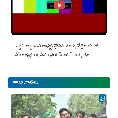
ఎన్డీఏ రాష్ట్ర‌ప‌తి అభ్య‌ర్థి ద్రౌప‌ది ముర్ముతో వైయ‌స్ఆర్
సీపీ అధ్య‌క్షులు, సీఎం వైయ‌స్ జ‌గ‌న్, ఎమ్మెల్యేలు,
ఎంపీల స‌మావేశం
తాజా ఫోటోలు