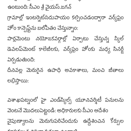
ఉంటుంది: సీఎం శ్రీ వైయస్‌.జగన్‌
గ్రామాల్లో ఇంటర్నెట్‌సదుపాయం కల్పించడంద్వారా వర్క్‌ఫ్రం
హోం కాన్సెప్ట్‌ను బలోపేతం చేస్తున్నాం:
పార్లమెంటు నియోజకవర్గాల్లో ఏర్పాటు చేస్తున్న స్కిల్‌
డెవలప్‌మెంట్‌ కాలేజీలకు, వర్క్‌ఫ్రం హోంకు మధ్య సినర్జీ
ఏర్పడుతుంది:
దీనివల్ల మెరుగైన ఉపాధి అవకాశాలు, మంచి జీతాలు
లభిస్తాయి:
విశాఖపట్నంలో హై ఎండ్‌స్కిల్స్‌ యూనివర్శిటీ పనులను
వెంటనే మొదలుపెట్టండి: అధికారులకు సీఎం ఆదేశం
నైపుణ్యాలను మెరుగుపరిచేందుకు ఉద్దేశించిన కోర్సుల