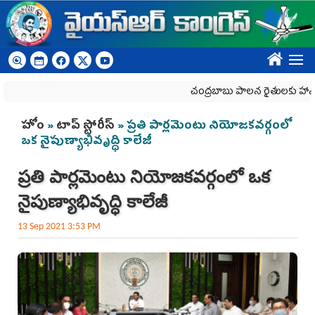
Skip to main content
????
చంద్రబాబు పాలన రైతులకు హానికరం
You are here
హోం
»
టాప్ స్టోరీస్
» ప్రతి పార్లమెంటు నియోజకవర్గంలో
ఒక‌ నైపుణ్యాభివృద్ధి కాలేజీ
ప్రతి పార్లమెంటు నియోజకవర్గంలో ఒక‌
నైపుణ్యాభివృద్ధి కాలేజీ
13 Sep 2021 3:53 PM