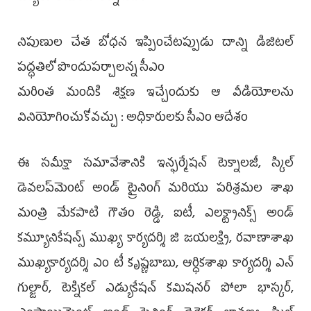
నిపుణుల చేత బోధన ఇప్పించేటప్పుడు దాన్ని డిజిటల్‌
పద్ధతిలో పొందుపర్చాలన్న సీఎం
మరింత మందికి శిక్షణ ఇచ్చేందుకు ఆ వీడియోలను
వినియోగించుకోవచ్చు : అధికారులకు సీఎం ఆదేశం
ఈ సమీక్షా సమావేశానికి ఇన్ఫర్మేషన్‌ టెక్నాలజీ, స్కిల్‌
డెవలప్‌మెంట్‌ అండ్‌ ట్రైనింగ్‌ మరియు పరిశ్రమల శాఖ
మంత్రి మేకపాటి గౌతం రెడ్డి, ఐటీ, ఎలక్ట్రానిక్స్‌ అండ్‌
కమ్యూనికేషన్స్‌ ముఖ్య కార్యదర్శి జి జయలక్ష్మి, రవాణాశాఖ
ముఖ్యకార్యదర్శి ఎం టీ కృష్ణబాబు, ఆర్ధికశాఖ కార్యదర్శి ఎన్‌
గుల్జార్, టెక్నికల్‌ ఎడ్యుకేషన్‌ కమిషనర్‌ పోలా భాస్కర్,