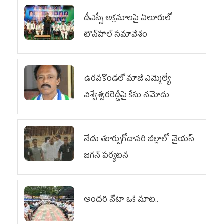
డీఎస్సీ అక్రమాలపై ఏలూరులో
టౌన్‌హాల్ సమావేశం
ఉరవకొండలో మాజీ ఎమ్మెల్యే
విశ్వేశ్వరరెడ్డిపై కేసు న‌మోదు
నేడు తూర్పుగోదావరి జిల్లాలో వైయస్‌
జగన్‌ పర్యటన
అందరి నోటా ఒకే మాట..