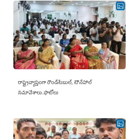
రాష్ట్రవ్యాప్తంగా రౌండ్‌టేబుల్‌, టౌన్‌హాల్‌
సమావేశాలు..ఫొటోలు