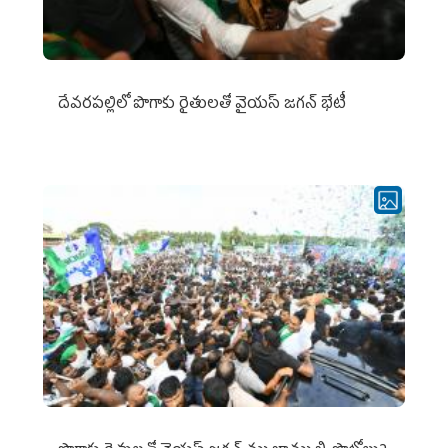
దేవరపల్లిలో పొగాకు రైతులతో వైయస్ జగన్ భేటీ