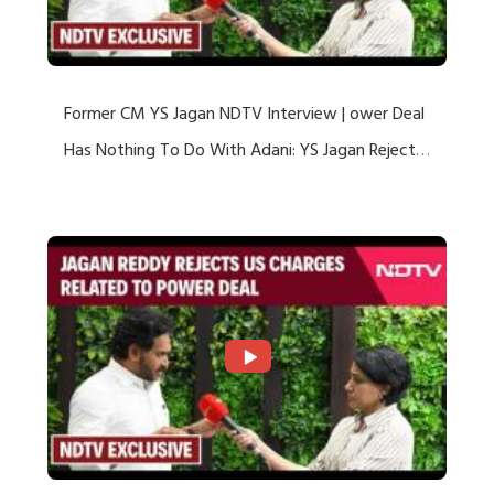
Former CM YS Jagan NDTV Interview | ower Deal
Has Nothing To Do With Adani: YS Jagan Rejects
US Charges