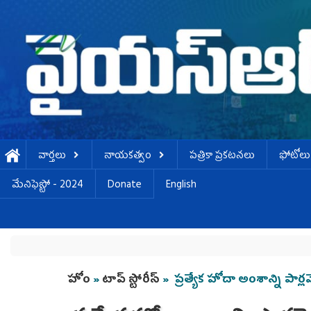
Skip to main content
వార్తలు
నాయకత్వం
పత్రికా ప్రకటనలు
ఫోటోలు
మేనిఫెస్టో - 2024
Donate
English
You are here
హోం
»
టాప్ స్టోరీస్
» ప్రత్యేక హోదా అంశాన్ని పార్