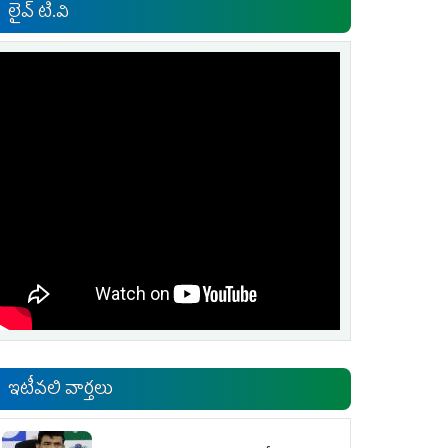
లైవ్ టి.వి
ఇటీవలి వార్తలు