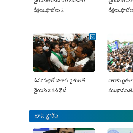
వైయ‌స్ఆర్‌సీపీ రిలే నిరాహార
వైయ‌స్ఆర్‌సీ
దీక్షలు..ఫొటోలు 2
దీక్షలు..ఫొటో
దేవరపల్లిలో పొగాకు రైతులతో
పొగాకు రైతుల‌
వైయస్ జగన్ భేటీ
ముఖాముఖి.
టాప్ స్టోరీస్