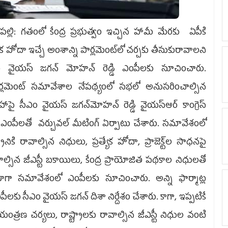
ప‌ల్లి: గ‌తంలో కేంద్ర ప్ర‌భుత్వం ఇచ్చిన హామీ మేర‌కు ఏపీకి
్యేక హోదా ఇచ్చే అంశాన్ని పార్లమెంట్‌లో చర్చకు తీసుకురావాలని
ం వైయ‌స్ జ‌గ‌న్ మోహ‌న్ రెడ్డి ఎంపీల‌కు సూచించారు.
్లమెంట్‌ సమావేశాల నేపథ్యంలో సభలో అనుసరించాల్సిన
హాపై సీఎం వైయ‌స్‌ జగన్‌మోహన్‌ రెడ్డి వైయ‌స్ఆర్‌‌ కాంగ్రెస్‌
టీ ఎంపీలతో వర్చువల్ మీటింగ్ ఏర్పాటు చేశారు. సమావేశంలో
్రానికి రావాల్సిన నిధులు, ప్ర‌త్యేక హోదా, ప్రాజెక్ట్‌ల సాధనపై
ావాల్సిన జీఎస్టీ బకాయిలు, కేంద్ర ప్రాయోజిత పథకాల నిధులతో
ాగా సమావేశంలో ఎంపీల‌కు సూచించారు. అన్ని ఫార్మాట్ల
ు సీఎం వైయ‌స్ జగన్‌ దిశా నిర్దేశం చేశారు. కాగా, ఇప్పటికే
్రణ చర్యలు, రాష్ట్రాలకు రావాల్సిన జీఎస్టీ నిధుల వంటి