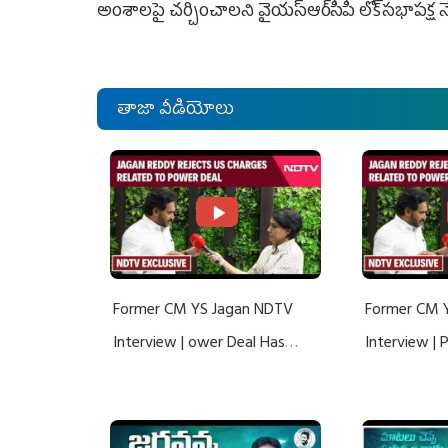
అంశాలపై చర్చించాలని వైయ‌స్ఆర్‌సీపీ లోక్‌సభాపక్ష నేత
తాజా వీడియోలు
Former CM YS Jagan NDTV
Former CM 
Interview | ower Deal Has
Interview |
Nothing To Do With Adani: YS
Nothing To 
Jagan Rejects US Charges
Jagan Rejec