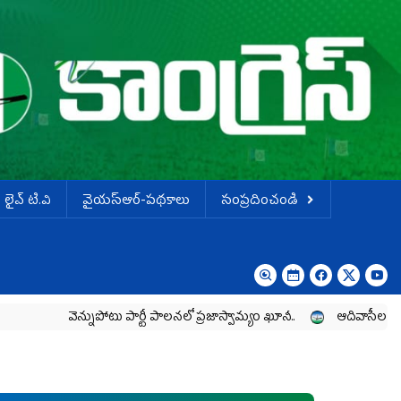
లైవ్ టి.వి
వైయస్ఆర్-పథకాలు
సంప్రదించండి
వెన్నుపోటు పార్టీ పాలనలో ప్రజాస్వామ్యం ఖూనీ..
ఆదివాసీల పోరాటానికి వైయ