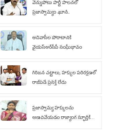
వెన్నుపోటు పార్టీ పాలనలో
ప్రజాస్వామ్యం ఖూనీ..
ఆదివాసీల పోరాటానికి
వైయ‌స్ఆర్‌సీపీ సంఘీభావం
గిరిజన చట్టాలు, హక్కుల పరిరక్షణలో
రాజీపడే ప్రసక్తే లేదు
ప్రజాస్వామ్య హక్కులను
అణచివేయడం రాజ్యాంగ స్ఫూర్తికి
విరుద్ధం