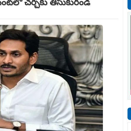
మెంట్‌లో చర్చకు తీసుకురండి