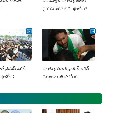
పీ రిలే నిరాహార
దేవరపల్లిలో పొగాకు రైతులతో
లు
వైయస్ జగన్ భేటీ ..ఫొటోలు2
తో వైయ‌స్ జ‌గ‌న్
పొగాకు రైతుల‌తో వైయ‌స్ జ‌గ‌న్
.ఫొటోలు2
ముఖాముఖి..ఫొటోలు1