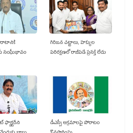
రాటానికి
గిరిజన చట్టాలు, హక్కుల
ీపీ సంఘీభావం
పరిరక్షణలో రాజీపడే ప్రసక్తే లేదు
 ఫ్యాక్టరీని
డీఎస్సీ అక్రమాలపై పోరాటం
ేందుకు బాబు,
కొనసాగింపు