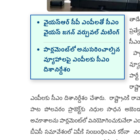
తాడే
వైయ‌స్ఆర్ సీపీ ఎంపీల‌తో సీఎం
ప్రత
వైయ‌స్ జ‌గ‌న్ వ‌ర్చువ‌ల్ మీటింగ్‌
సీఎ
పార్ల‌మెంట్‌లో అనుస‌రించాల్సిన
పార
వ్యూహాల‌పై ఎంపీల‌కు సీఎం
వ్యూ
దిశానిర్దేశం
పార్
రాష్ట
ఎంపీలకు సీఎం దిశానిర్దేశం చేశారు. రాష్ట్రానికి ర
పాట పోలవరం ప్రాజెక్ట్‌కు నిధుల సాధన అజెండ
అవకాశాలను పార్లమెంట్‌లో వినియోగించుకునేలా ఎంపీలక
బీఏసీ సమావేశంలో ఏపీకి సంబంధించిన కరోనా నియంత