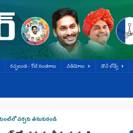
ర‌చ్చ‌బండ‌ - కోటి సంత‌కాలు
వీడియోలు
డౌన్ లోడ్స్
లమెంట్‌లో చర్చకు తీసుకురండి