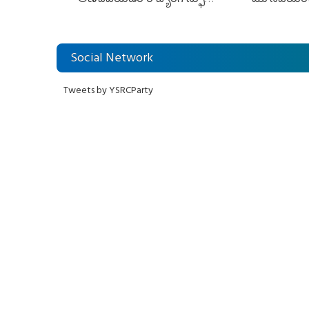
విరుద్ధం
లోకేశ్ కుట్ర
Social Network
Tweets by YSRCParty