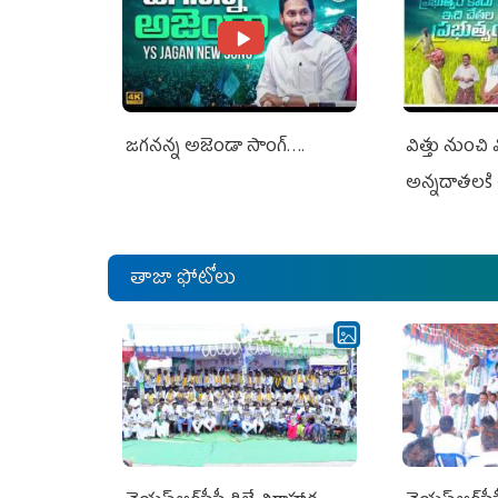
జగనన్న అజెండా సాంగ్….
విత్తు నుంచి
అన్నదాతలకి 
తాజా ఫోటోలు