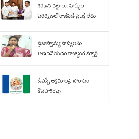
గిరిజన చట్టాలు, హక్కుల
పరిరక్షణలో రాజీపడే ప్రసక్తే లేదు
ప్రజాస్వామ్య హక్కులను
అణచివేయడం రాజ్యాంగ స్ఫూర్తికి
విరుద్ధం
డీఎస్సీ అక్రమాలపై పోరాటం
కొనసాగింపు