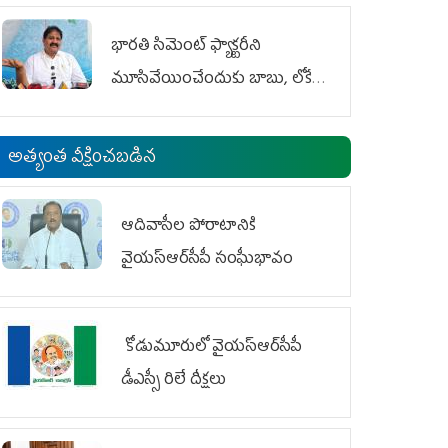
భారతి సిమెంట్ ఫ్యాక్టరీని
మూసివేయించేందుకు బాబు, లోకేశ్
కుట్ర
అత్యంత వీక్షించబడిన
ఆదివాసీల పోరాటానికి
వైయ‌స్ఆర్‌సీపీ సంఘీభావం
కోడుమూరులో వైయ‌స్ఆర్‌సీపీ
డీఎస్సీ రిలే దీక్షలు