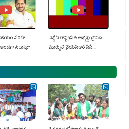
 విక్రయం వరకూ
ఎన్డీఏ రాష్ట్ర‌ప‌తి అభ్య‌ర్థి ద్రౌప‌ది
అండగా నిలుస్తూ..
ముర్ముతో వైయ‌స్ఆర్ సీపీ
అధ్య‌క్షులు, సీఎం వైయ‌స్ జ‌గ‌న్,
ఎమ్మెల్యేలు, ఎంపీల స‌మావేశం