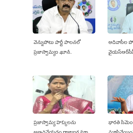
వెన్నుపోటు పార్టీ పాలనలో
ఆదివాసీల పో
ప్రజాస్వామ్యం ఖూనీ..
వైయ‌స్ఆర్‌స
ప్రజాస్వామ్య హక్కులను
భారతి సిమెంట్
అణచివేయడం రాజ్యాంగ స్ఫూర్తికి
మూసివేయించ