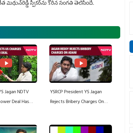
 మిథున్‌రెడ్డి స్పీకర్‌ను కోరిన సంగతి తెలిసిందే.
YS Jagan NDTV
YSRCP President YS Jagan
 Power Deal Has
Rejects Bribery Charges On
Do With Adani: YS
Adani, Threatens Defamation
ts US Charges
Suit Against Media Groups