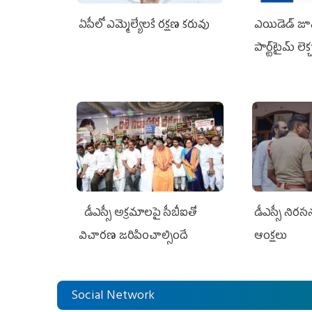
ఏపీలో ఎమ్మెల్యేల‌కే ర‌క్ష‌ణ క‌రువు
ఎయిడెడ్‌ జూ
పార్ట్‌టైమ్‌ లె
జగన్ భరోసా
డీఎస్సీ అక్రమాలపై సీబీఐతో
డీఎస్సీ నిర
విచారణ జరిపించాల్సిందే
ఆంక్షలు
Social Network