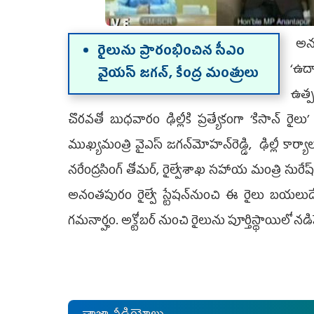
అనం
రైలును ప్రారంభించిన సీఎం
‘ఉద్
వైయ‌స్ జ‌గ‌న్‌, కేంద్ర మంత్రులు
ఉత్ప
చొరవతో బుధవారం ఢిల్లీకి ప్రత్యేకంగా ‘కిసాన్‌ రైల
ముఖ్యమంత్రి వైఎస్‌ జగన్‌మోహన్‌రెడ్డి, ఢిల్లీ కార
నరేంద్రసింగ్‌ తోమర్, రైల్వేశాఖ సహాయ మంత్రి సురేష
అనంతపురం రైల్వే స్టేషన్‌నుంచి ఈ రైలు బయలుదేరి
గమనార్హం. అక్టోబర్‌ నుంచి రైలును పూర్తిస్థాయిలో నడ