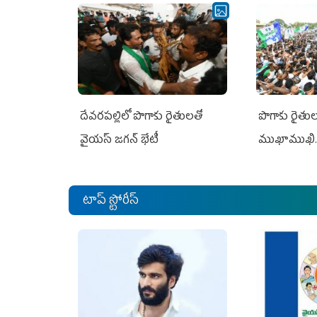
దేవరపల్లిలో పొగాకు రైతులతో
పొగాకు రైతుల‌
వైయస్ జగన్ భేటీ
ముఖాముఖి.
టాప్ స్టోరీస్