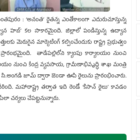
తపురం : ‘అనంత’ రైతన్న ఎంతోకాలంగా ఎదురుచూస్తున్న
యాన హబ్‌’ కల సాకారమైంది. జిల్లాలో పండిస్తున్న ఉద్యాన
త్తులకు మెరుగైన మార్కెటింగ్‌ కల్పించేందుకు రాష్ట్ర ప్రభుత్వం
ు’ ప్రారంభమైంది. తాడేప‌ల్లిలోని క్యాంపు కార్యాల‌యం నుంచి
్యాల‌యం నుంచి కేంద్ర వ్యవసాయ, గ్రామీణాభివృద్ధి శాఖ మంత్రి
్‌ సి.అంగడి జూమ్‌ ద్వారా జెండా ఊపి రైలును ప్రారంభించారు.
ంది. మహారాష్ట్ర తర్వాత ఇది రెండో ‘కిసాన్‌ రైలు’ కావడం
ిపేలా చర్యలు చేపట్టనున్నారు.