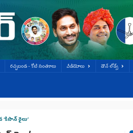
ర‌చ్చ‌బండ‌ - కోటి సంత‌కాలు
వీడియోలు
డౌన్ లోడ్స్
‘కిసాన్‌ రైలు’