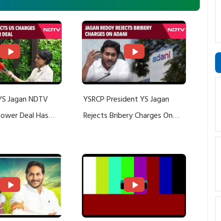
YS Jagan NDTV
YSRCP President YS Jagan
 Power Deal Has
Rejects Bribery Charges On
Do With Adani: YS
Adani, Threatens Defamation
ts US Charges
Suit Against Media Groups