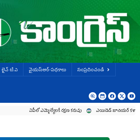
లైవ్ టి.వి
వైయస్ఆర్-పథకాలు
సంప్రదించండి
ఏపీలో ఎమ్మెల్యేల‌కే ర‌క్ష‌ణ క‌రువు
ఎయిడెడ్‌ జూనియర్‌ కళాశాలల పార్ట్‌టైమ్‌