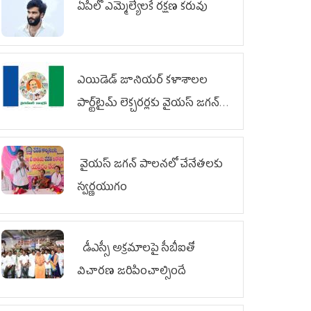
ఏపీలో ఎమ్మెల్యేల‌కే ర‌క్ష‌ణ క‌రువు
ఎయిడెడ్‌ జూనియర్‌ కళాశాలల
పార్ట్‌టైమ్‌ లెక్చరర్లకు వైయ‌స్ జగన్
భరోసా
వైయ‌స్ జగన్ పాలనలో చేనేతలకు
స్వర్ణయుగం
డీఎస్సీ అక్రమాలపై సీబీఐతో
విచారణ జరిపించాల్సిందే