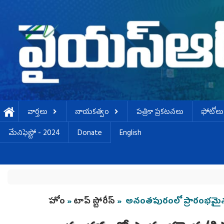
Skip to main content
వార్తలు
నాయకత్వం
పత్రికా ప్రకటనలు
ఫోటోలు
మేనిఫెస్టో - 2024
Donate
English
You are here
హోం
»
టాప్ స్టోరీస్
» అనంత‌పురంలో ప్రారంభ‌మైన‌ 