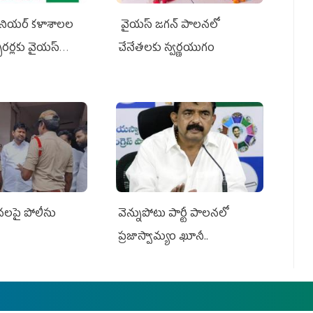
నియర్‌ కళాశాలల
వైయ‌స్ జగన్ పాలనలో
క్చరర్లకు వైయ‌స్
చేనేతలకు స్వర్ణయుగం
సనలపై పోలీసు
వెన్నుపోటు పార్టీ పాలనలో
ప్రజాస్వామ్యం ఖూనీ..