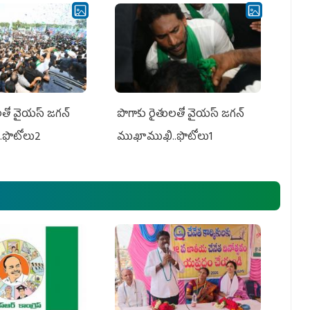
తో వైయ‌స్ జ‌గ‌న్
పొగాకు రైతుల‌తో వైయ‌స్ జ‌గ‌న్
.ఫొటోలు2
ముఖాముఖి..ఫొటోలు1