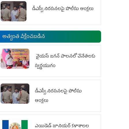
డీఎస్సీ నిరసనలపై పోలీసు ఆంక్షలు
అత్యంత వీక్షించబడిన
వైయ‌స్ జగన్ పాలనలో చేనేతలకు
స్వర్ణయుగం
డీఎస్సీ నిరసనలపై పోలీసు
ఆంక్షలు
ఎయిడెడ్‌ జూనియర్‌ కళాశాలల