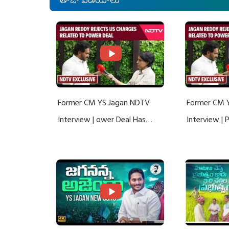
తాజా వీడియోలు
Former CM YS Jagan NDTV
Former CM 
Interview | ower Deal Has
Interview |
Nothing To Do With Adani: YS
Nothing To 
Jagan Rejects US Charges
Jagan Rejec