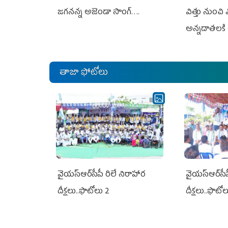
జగనన్న అజెండా సాంగ్….
విత్తు నుంచి
అన్నదాతలకి 
తాజా ఫోటోలు
వైయ‌స్ఆర్‌సీపీ రిలే నిరాహార
వైయ‌స్ఆర్‌సీ
దీక్షలు..ఫొటోలు 2
దీక్షలు..ఫొటో