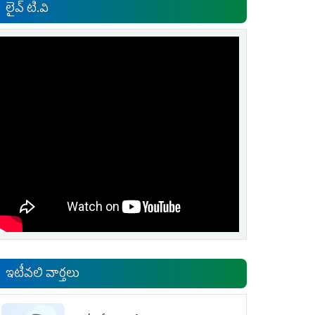
లైవ్ టి.వి
ఇటీవలి వార్తలు