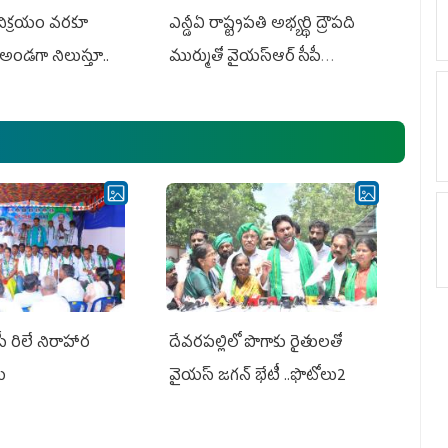
 విక్రయం వరకూ
ఎన్డీఏ రాష్ట్ర‌ప‌తి అభ్య‌ర్థి ద్రౌప‌ది
అండగా నిలుస్తూ..
ముర్ముతో వైయ‌స్ఆర్ సీపీ
అధ్య‌క్షులు, సీఎం వైయ‌స్ జ‌గ‌న్,
ఎమ్మెల్యేలు, ఎంపీల స‌మావేశం
పీ రిలే నిరాహార
దేవరపల్లిలో పొగాకు రైతులతో
లు
వైయస్ జగన్ భేటీ ..ఫొటోలు2