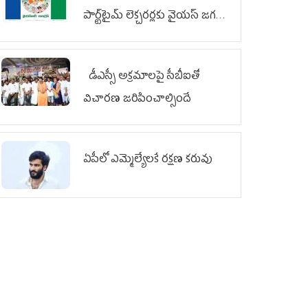
పార్ట్‌టైమ్‌ లెక్చరర్లకు వైయ‌స్ జగన్
భరోసా
డీఎస్సీ అక్రమాలపై సీబీఐతో
విచారణ జరిపించాల్సిందే
ఏపీలో ఎమ్మెల్యేల‌కే ర‌క్ష‌ణ క‌రువు