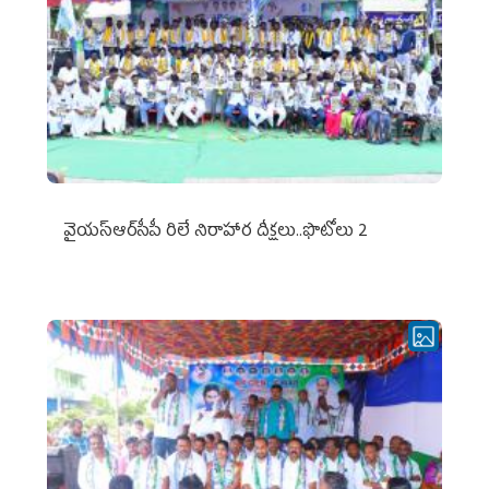
వైయ‌స్ఆర్‌సీపీ రిలే నిరాహార దీక్షలు..ఫొటోలు 2