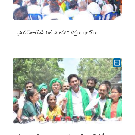
వైయ‌స్ఆర్‌సీపీ రిలే నిరాహార దీక్షలు..ఫొటోలు