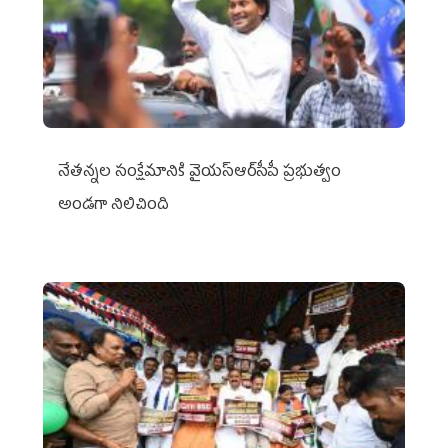
నేతన్నల సంక్షేమానికి వైయ‌స్ఆర్‌సీపీ ప్రభుత్వం
అండగా నిలిచింది