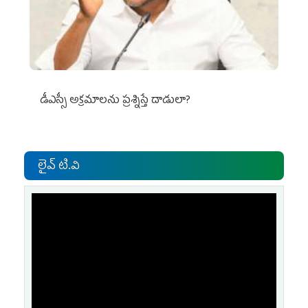
డీఎస్సీ అక్రమాలను ప్రశ్నిస్తే దాడులా?
లైవ్ టి.వి