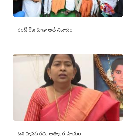
రెండో రోజు కూడా అదే నినాదం..
దిశ వ్యవస్థ రద్దు అత్యంత హేయం