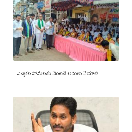
ఎన్నికల హామీలను వెంటనే అమలు చేయాలి