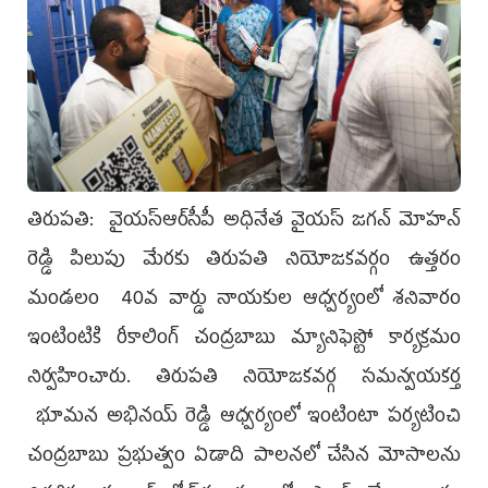
తిరుప‌తి: వైయ‌స్ఆర్‌సీపీ అధినేత వైయ‌స్ జ‌గ‌న్ మోహ‌న్
రెడ్డి పిలుపు మేర‌కు తిరుపతి నియోజకవర్గం ఉత్తరం
మండలం 40వ వార్డు నాయకుల ఆధ్వర్యంలో శ‌నివారం
ఇంటింటికి రీకాలింగ్ చంద్రబాబు మ్యానిఫెస్టో కార్యక్రమం
నిర్వ‌హించారు. తిరుపతి నియోజకవర్గ సమన్వయకర్త
భూమన అభినయ్ రెడ్డి ఆధ్వ‌ర్యంలో ఇంటింటా ప‌ర్య‌టించి
చంద్ర‌బాబు ప్ర‌భుత్వం ఏడాది పాల‌న‌లో చేసిన మోసాల‌ను