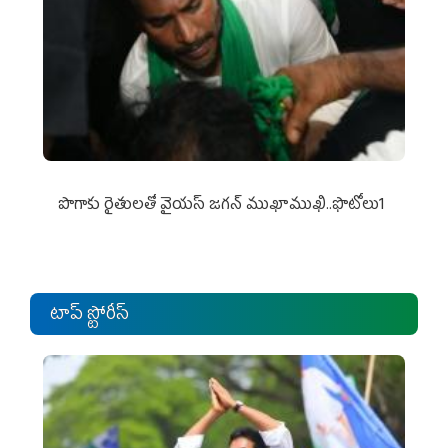
పొగాకు రైతుల‌తో వైయ‌స్ జ‌గ‌న్ ముఖాముఖి..ఫొటోలు1
టాప్ స్టోరీస్