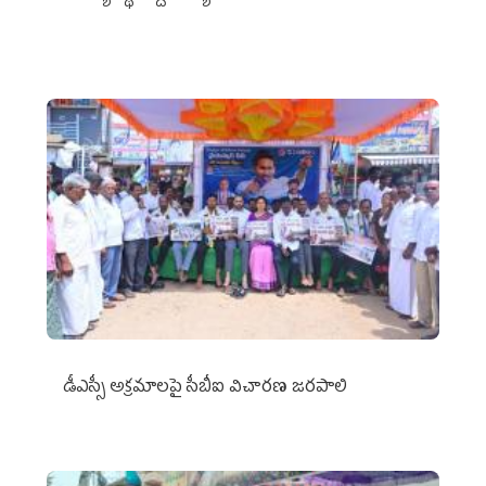
డీఎస్సీ అక్రమాలపై సీబీఐ విచారణ జరపాలి