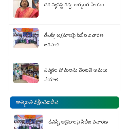
దిశ వ్యవస్థ రద్దు అత్యంత హేయం
డీఎస్సీ అక్రమాలపై సీబీఐ విచారణ
జరపాలి
ఎన్నికల హామీలను వెంటనే అమలు
చేయాలి
అత్యంత వీక్షించబడిన
డీఎస్సీ అక్రమాలపై సీబీఐ విచారణ