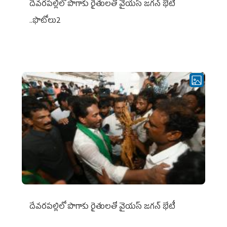
దేవరపల్లిలో పొగాకు రైతులతో వైయస్ జగన్ భేటీ
..ఫొటోలు2
దేవరపల్లిలో పొగాకు రైతులతో వైయస్ జగన్ భేటీ