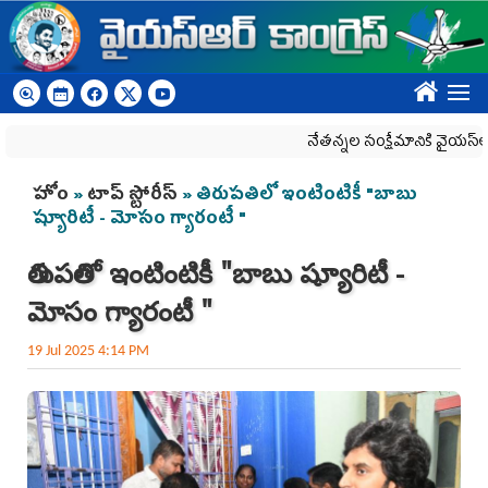
Skip to main content
????
నేతన్నల సంక్షేమానికి వైయ‌స్ఆర్‌సీపీ
You are here
హోం
»
టాప్ స్టోరీస్
» తిరుప‌తిలో ఇంటింటికీ "బాబు
ష్యూరిటీ - మోసం గ్యారంటీ "
తిరుప‌తిలో ఇంటింటికీ "బాబు ష్యూరిటీ -
మోసం గ్యారంటీ "
19 Jul 2025 4:14 PM