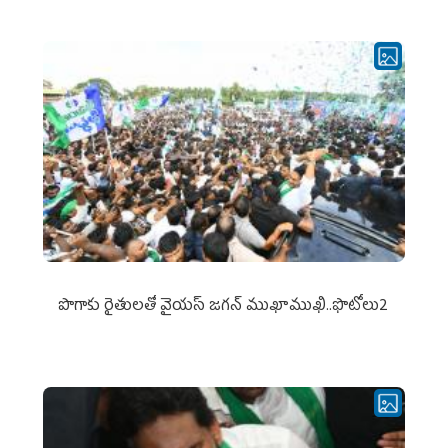
పొగాకు రైతుల‌తో వైయ‌స్ జ‌గ‌న్ ముఖాముఖి..ఫొటోలు2