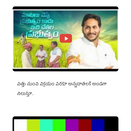
విత్తు నుంచి విక్రయం వరకూ అన్నదాతలకి అండగా
నిలుస్తూ..