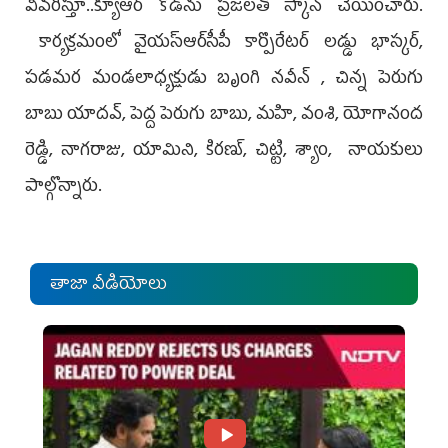
వివ‌రిస్తూ..క్యూఆర్ కోడ్‌ను ప్ర‌జ‌ల‌తో స్కాన్ చేయించారు.
కార్యక్రమంలో వైయ‌స్ఆర్‌సీపీ కార్పొరేటర్ లడ్డు భాస్కర్,
పడమర మండలాధ్యక్షుడు బృంగి నవీన్ , చిన్న పెరుగు
బాబు యాదవ్, పెద్ద పెరుగు బాబు, మహి, వంశి, యోగానంద
రెడ్డి, నాగరాజు, యామిని, కిరణ్, చిట్టి, శ్యాం, నాయకులు
పాల్గొన్నారు.
తాజా వీడియోలు