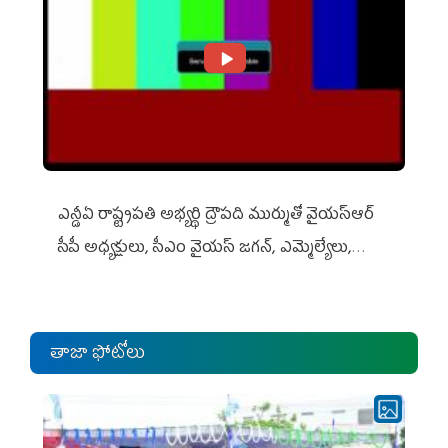
ఎన్డీఏ రాష్ట్ర‌ప‌తి అభ్య‌ర్థి ద్రౌప‌ది ముర్ముతో వైయ‌స్ఆర్
సీపీ అధ్య‌క్షులు, సీఎం వైయ‌స్ జ‌గ‌న్, ఎమ్మెల్యేలు,
ఎంపీల స‌మావేశం
తాజా ఫోటోలు