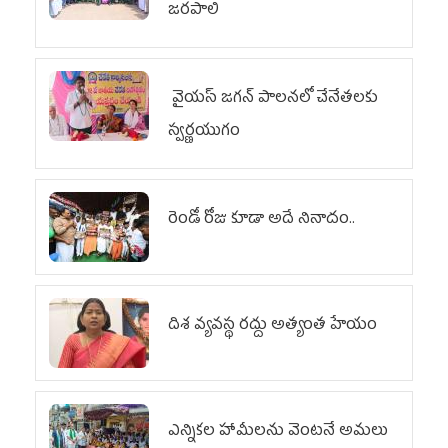
జరపాలి
వైయ‌స్ జగన్ పాలనలో చేనేతలకు
స్వర్ణయుగం
రెండో రోజు కూడా అదే నినాదం..
దిశ వ్యవస్థ రద్దు అత్యంత హేయం
ఎన్నికల హామీలను వెంటనే అమలు