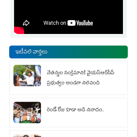
ఇటీవలి వార్తలు
నేతన్నల సంక్షేమానికి వైయ‌స్ఆర్‌సీపీ
ప్రభుత్వం అండగా నిలిచింది
రెండో రోజు కూడా అదే నినాదం..