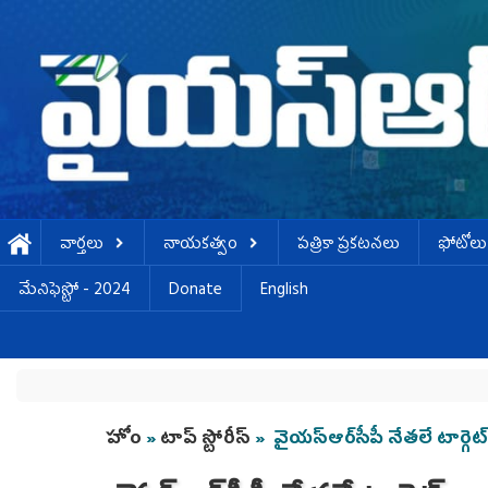
Skip to main content
వార్తలు
నాయకత్వం
పత్రికా ప్రకటనలు
ఫోటోలు
మేనిఫెస్టో - 2024
Donate
English
You are here
హోం
»
టాప్ స్టోరీస్
» వైయ‌స్ఆర్‌సీపీ నేతలే టార్గెట్