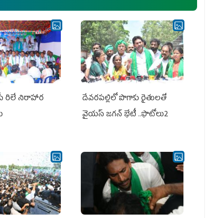
పీ రిలే నిరాహార
దేవరపల్లిలో పొగాకు రైతులతో
లు
వైయస్ జగన్ భేటీ ..ఫొటోలు2