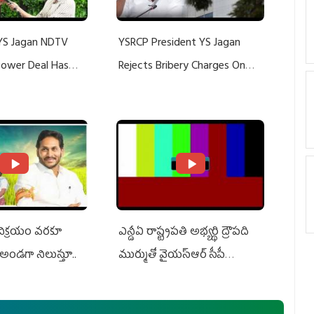
YS Jagan NDTV
YSRCP President YS Jagan
 Power Deal Has
Rejects Bribery Charges On
Do With Adani: YS
Adani, Threatens Defamation
ts US Charges
Suit Against Media Groups
 విక్రయం వరకూ
ఎన్డీఏ రాష్ట్ర‌ప‌తి అభ్య‌ర్థి ద్రౌప‌ది
అండగా నిలుస్తూ..
ముర్ముతో వైయ‌స్ఆర్ సీపీ
అధ్య‌క్షులు, సీఎం వైయ‌స్ జ‌గ‌న్,
ఎమ్మెల్యేలు, ఎంపీల స‌మావేశం