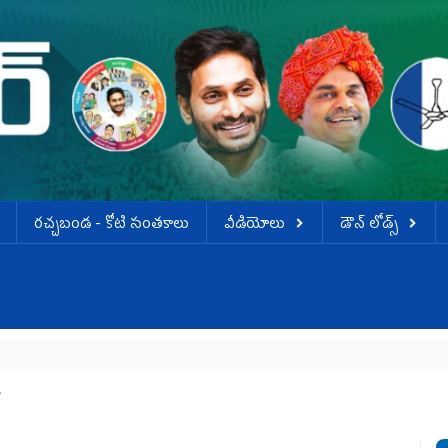
ర‌చ్చ‌బండ‌ - కోటి సంత‌కాలు
వీడియోలు
డౌన్ లోడ్స్
జ
‌