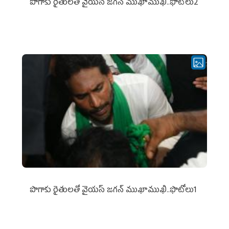
పొగాకు రైతుల‌తో వైయ‌స్ జ‌గ‌న్ ముఖాముఖి..ఫొటోలు2
పొగాకు రైతుల‌తో వైయ‌స్ జ‌గ‌న్ ముఖాముఖి..ఫొటోలు1