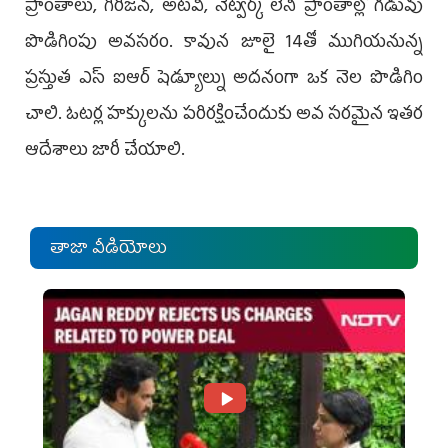
ప్రాంతాలు, గిరిజన, అటవీ, నెట్వర్క్ లేని ప్రాంతాల్లో గడువు
పొడిగింపు అవసరం. కావున జూలై 14తో ముగియనున్న
ప్రస్తుత ఎస్ ఐఆర్ షెడ్యూల్ను అదనంగా ఒక నెల పొడిగిం
చాలి. ఓటర్ల హక్కులను పరిరక్షించేందుకు అవ సరమైన ఇతర
ఆదేశాలు జారీ చేయాలి.
తాజా వీడియోలు