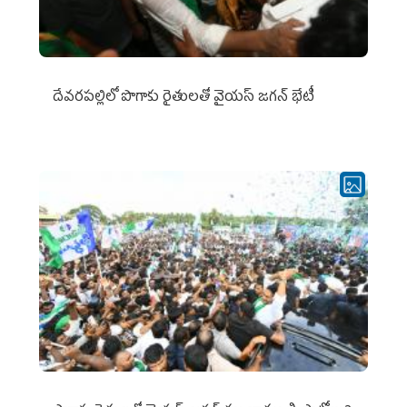
దేవరపల్లిలో పొగాకు రైతులతో వైయస్ జగన్ భేటీ