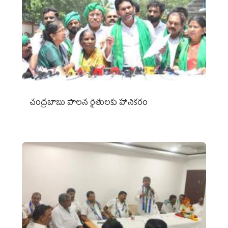
చంద్రబాబు పాలన రైతులకు హానికరం