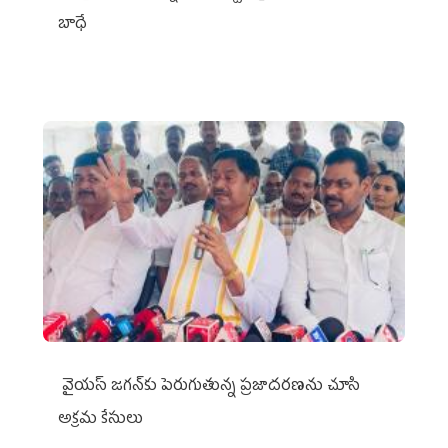
బాధే
వైయ‌స్ జగన్‌కు పెరుగుతున్న ప్రజాదరణను చూసి
అక్రమ కేసులు