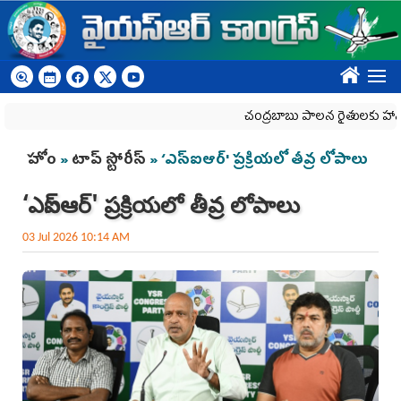
Skip to main content
????
చంద్రబాబు పాలన రైతులకు హానికరం
You are here
హోం
»
టాప్ స్టోరీస్
» ‘ఎస్ఐఆర్' ప్రక్రియలో తీవ్ర లోపాలు
‘ఎస్ఐఆర్' ప్రక్రియలో తీవ్ర లోపాలు
03 Jul 2026 10:14 AM