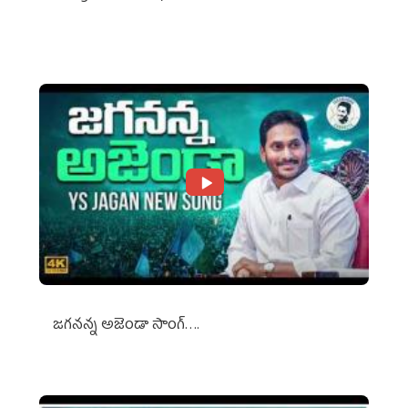
Against Media Groups
జగనన్న అజెండా సాంగ్….