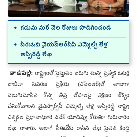
గడువు మరో నెల రోజులు పొడిగించండి
సీఈఓకు వైయ‌స్ఆర్‌సీపీ ఎమ్మెల్సీ లేళ్ల
అప్పిరెడ్డి లేఖ
తాడేప‌ల్లి:
రాష్ట్రంలో ప్రస్తుతం జరుగు తున్న ప్రత్యేక ఓటర్ల
జాబితా సవరణ ప్రక్రియ (ఎస్ఐఆర్)లో తాజాగా
వెలుగుచూసిన కొన్ని తీవ్ర లోపాలపై తక్షణం జోక్యం
చేసుకోవాలని వైఎస్సార్సీపీ ఎమ్మెల్సీ లేళ్ల అప్పిరెడ్డి రాష్ట్ర
ఎన్నికల ప్రధానాధికారి వివేక్ యాదవ్ను కోరుతూ గురువారం
లేఖ రాశారు. అలాగే సీఈవోకు రాసిన లేఖ ప్రతిని కేంద్ర