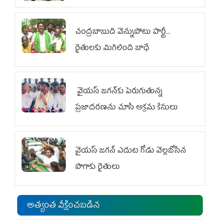
చంద్రబాబుది వెన్నుపోటు పార్టీ...
రైతులకు మిగిలింది బాధే
వైయ‌స్ జగన్‌కు పెరుగుతున్న
ప్రజాదరణను చూసి అక్రమ కేసులు
వైయ‌స్‌ జగన్ ఎదుట గోడు వెల్లబోసిన
పొగాకు రైతులు
అత్యంత వీక్షించబడిన