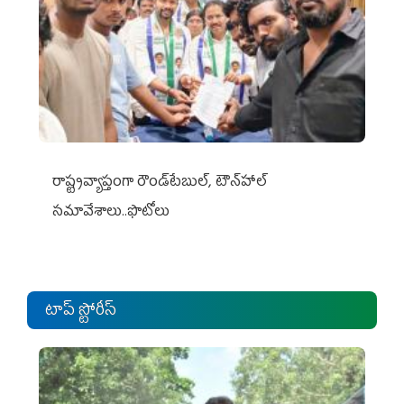
రాష్ట్రవ్యాప్తంగా రౌండ్‌టేబుల్‌, టౌన్‌హాల్‌
సమావేశాలు..ఫొటోలు
టాప్ స్టోరీస్