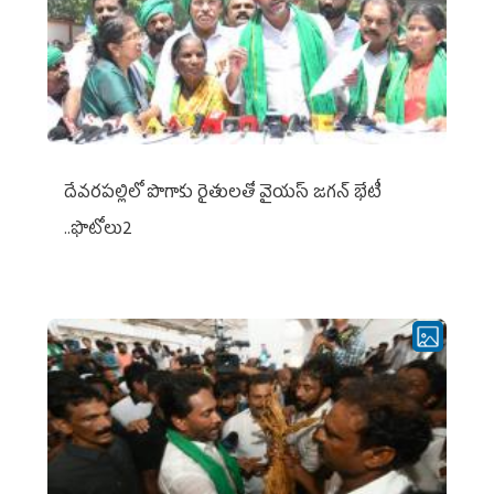
దేవరపల్లిలో పొగాకు రైతులతో వైయస్ జగన్ భేటీ
..ఫొటోలు2