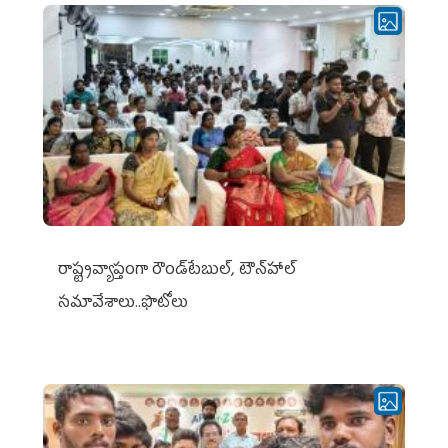
రాష్ట్రవ్యాప్తంగా రౌండ్‌టేబుల్‌, టౌన్‌హాల్‌
సమావేశాలు..ఫొటోలు