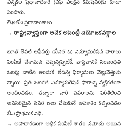
ఎన్నికల ప్రధానాధికారి (చీఫ్ ఎలక్షన్ కమిషనర్)కు కూడా
పంపారు.
లేఖలోని ప్రధానాంశాలు
→ రాష్ట్రవ్యాప్తంగా అనేక అసెంబ్లీ నియోజకవర్గాల
బూత్ లెవల్ ఆఫీసర్లు (బీఎల్ ఓ) ఎన్యూమరేషన్ ఫారాలు
పంపిణీ చేశామని చెప్తున్నప్పటికీ, వాస్తవానికి సంబంధిత
ఓటర్లు వాటిని అందుకో లేదన్న ఫిర్యాదులు వెల్లువెత్తుతు
న్నాయి. ప్రతి ఓటరుకి ఎన్యూమరేషన్ ఫారాన్ని వ్యక్తిగతంగా
అందించడం, తద్వారా వారి వివరాలను పరిశీలించి
అవసరమైన సవర ణలు చేసుకునే అవకాశం కల్పించడం
బీఎ ప్రాథమిక విధి
.
→ అసాధారణంగా అధిక పంపిణీ శాతం నమోదు అయిన