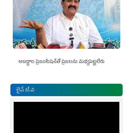
అబద్ధాల ప్రజంటేషన్‌తో ప్రజలను మభ్యపెట్టలేరు
లైవ్ టి.వి