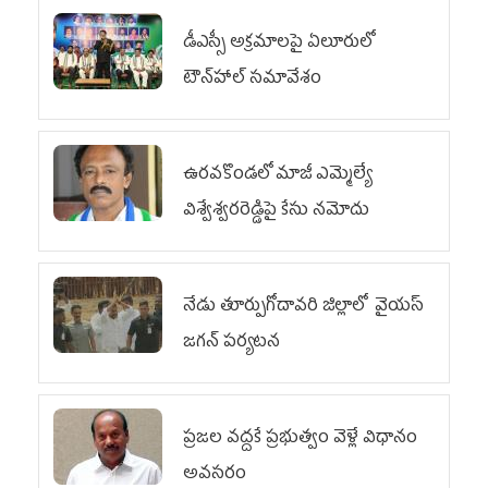
డీఎస్సీ అక్రమాలపై ఏలూరులో
టౌన్‌హాల్ సమావేశం
ఉరవకొండలో మాజీ ఎమ్మెల్యే
విశ్వేశ్వరరెడ్డిపై కేసు న‌మోదు
నేడు తూర్పుగోదావరి జిల్లాలో వైయస్‌
జగన్‌ పర్యటన
ప్రజల వద్దకే ప్రభుత్వం వెళ్లే విధానం
అవసరం