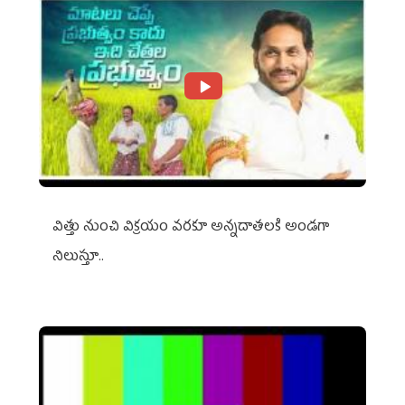
విత్తు నుంచి విక్రయం వరకూ అన్నదాతలకి అండగా
నిలుస్తూ..