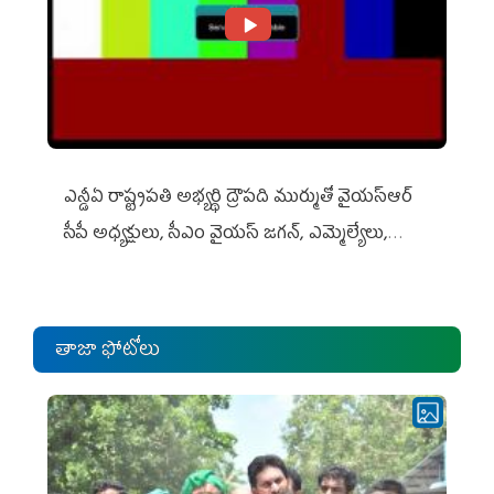
ఎన్డీఏ రాష్ట్ర‌ప‌తి అభ్య‌ర్థి ద్రౌప‌ది ముర్ముతో వైయ‌స్ఆర్
సీపీ అధ్య‌క్షులు, సీఎం వైయ‌స్ జ‌గ‌న్, ఎమ్మెల్యేలు,
ఎంపీల స‌మావేశం
తాజా ఫోటోలు