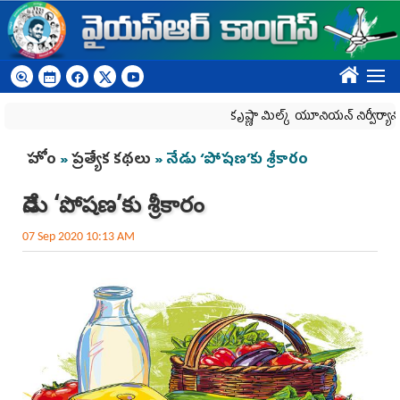
Skip to main content
????
కృష్ణా మిల్క్‌ యూనియన్‌ నిర్వీర్యానికి ప్రభు
You are here
హోం
»
ప్రత్యేక కథలు
» నేడు ‘పోషణ’కు శ్రీకారం
నేడు ‘పోషణ’కు శ్రీకారం
07 Sep 2020 10:13 AM