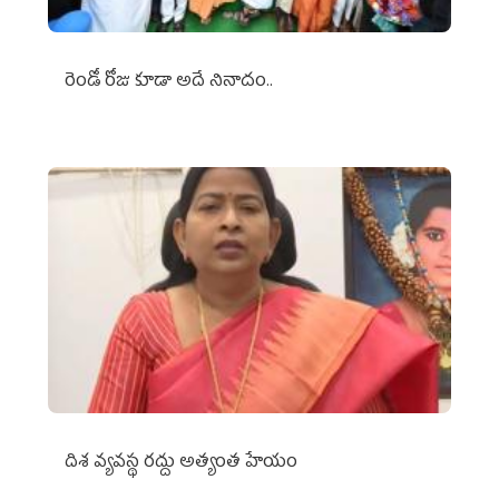
రెండో రోజు కూడా అదే నినాదం..
దిశ వ్యవస్థ రద్దు అత్యంత హేయం