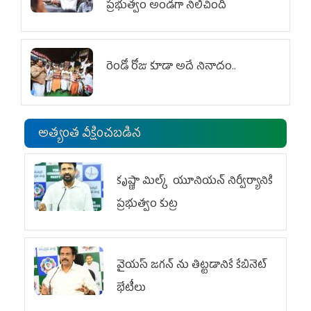
ప్రభుత్వం అండగా నిలిచింది
రెండో రోజు కూడా అదే నినాదం..
అత్యంత వీక్షించబడిన
కృష్ణా మిల్క్‌ యూనియన్‌ నిర్వీర్యానికి
ప్రభుత్వం కుట్ర
వైయ‌స్ జగన్‌ ను తిట్టడానికే కేబినెట్‌
భేటీలు