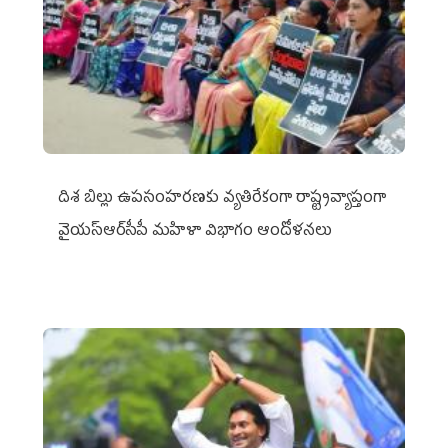
దిశ బిల్లు ఉపసంహరణకు వ్యతిరేకంగా రాష్ట్రవ్యాప్తంగా
వైయ‌స్ఆర్‌సీపీ మహిళా విభాగం ఆందోళనలు