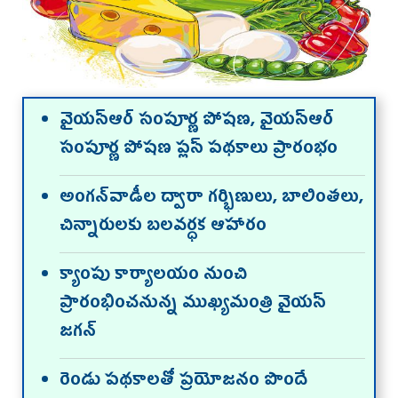
వైయ‌స్ఆర్‌ సంపూర్ణ పోషణ, వైయ‌స్ఆర్
సంపూర్ణ పోషణ ప్లస్‌ పథకాలు ప్రారంభం
అంగన్‌వాడీల ద్వారా గర్భిణులు, బాలింతలు,
చిన్నారులకు బలవర్ధక ఆహారం
క్యాంపు కార్యాలయం నుంచి
ప్రారంభించనున్న ముఖ్యమంత్రి వైయ‌స్
జగన్‌
రెండు పథకాలతో ప్రయోజనం పొందే