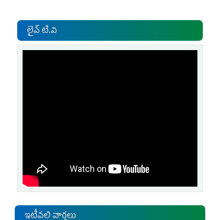
లైవ్ టి.వి
ఇటీవలి వార్తలు