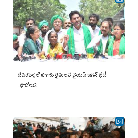
దేవరపల్లిలో పొగాకు రైతులతో వైయస్ జగన్ భేటీ
..ఫొటోలు2