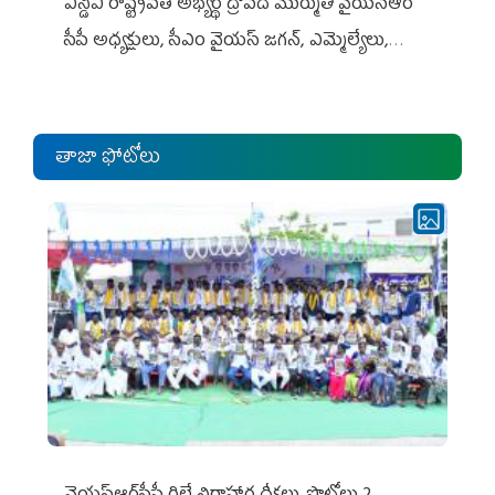
ఎన్డీఏ రాష్ట్ర‌ప‌తి అభ్య‌ర్థి ద్రౌప‌ది ముర్ముతో వైయ‌స్ఆర్
సీపీ అధ్య‌క్షులు, సీఎం వైయ‌స్ జ‌గ‌న్, ఎమ్మెల్యేలు,
ఎంపీల స‌మావేశం
తాజా ఫోటోలు