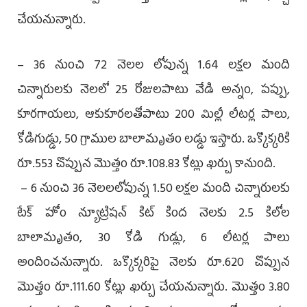
చేయనున్నారు.
– 36 నుంచి 72 నెలల లోపున్న 1.64 లక్షల మంది
చిన్నారులకు నెలలో 25 రోజులపాటు వేడి అన్నం, పప్పు,
కూరగాయలు, ఆకుకూరలతోపాటు 200 మిల్లీ లీటర్ల పాలు,
కోడిగుడ్డు, 50 గ్రాముల బాలామృతం లడ్డు ఇస్తారు. ఒక్కొక్కరికి
రూ.553 చొప్పున మొత్తం రూ.108.83 కోట్లు ఖర్చు కానుంది.
– 6 నుంచి 36 నెలలలోపున్న 1.50 లక్షల మంది చిన్నారులకు
టేక్‌ హోం న్యూట్రిషన్‌ కిట్‌ కింద నెలకు 2.5 కిలోల
బాలామృతం, 30 కోడి గుడ్లు, 6 లీటర్ల పాలు
అందించనున్నారు. ఒక్కొక్కరిపై నెలకు రూ.620 చొప్పున
మొత్తం రూ.111.60 కోట్లు ఖర్చు చేయనున్నారు. మొత్తం 3.80