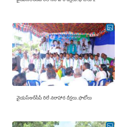
వైయ‌స్ఆర్‌సీపీ రిలే నిరాహార దీక్షలు..ఫొటోలు 2
వైయ‌స్ఆర్‌సీపీ రిలే నిరాహార దీక్షలు..ఫొటోలు