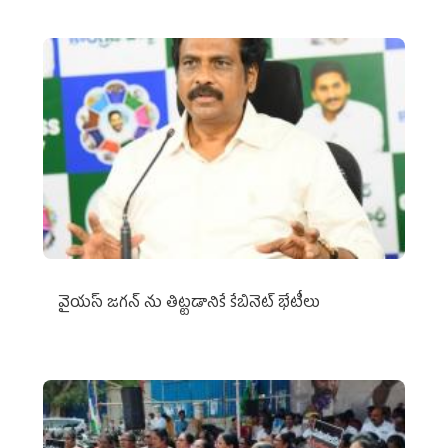
వైయ‌స్ జగన్‌ ను తిట్టడానికే కేబినెట్‌ భేటీలు