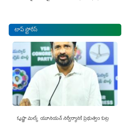
టాప్ స్టోరీస్
కృష్ణా మిల్క్‌ యూనియన్‌ నిర్వీర్యానికి ప్రభుత్వం కుట్ర