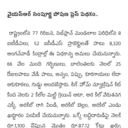
వైయ‌స్ఆర్ సంపూర్ణ పోషణ ప్లస్‌ పథకం..
రాష్ట్రంలోని 77 గిరిజన, సబ్‌ప్లాన్‌ మండలాల పరిధిలోని 8
ఐటీడీఏలు, 52 ఐసీడీఎస్‌ ప్రాజెక్టులతో పాటు 8,320
అంగన్‌వాడీ కేంద్రాల్లో ఈ పథకాన్ని అమలు చేయనున్నారు.
66 వేల మంది గర్భిణులు, బాలింతలకు నెలలో 25
రోజులపాటు వేడి పాలు, అన్నం, పప్పు, కూరగాయలు లేదా
ఆకుకూరలు, గుడ్డు అందజేస్తారు. టేక్‌ హోమ్‌ న్యూట్రిషన్‌ కిట్‌
కింద నెలకు 2 కిలోల మల్టీ గ్రెయిన్‌ ఆటా, అర కిలో వేరుశనగ
చిక్కీ, అరకిలో రాగి పిండి, అరకిలో బెల్లం, అరకిలో ఎండు
ఖర్జూరం పంపిణీ చేయనున్నారు. ఒక్కో లబ్ధిదారుడిపై నెలకి
రూ.1,100 చొప్పున మొత్తం రూ.87.12 కోట్లు ఖర్చు