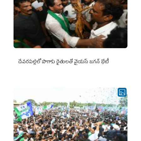
దేవరపల్లిలో పొగాకు రైతులతో వైయస్ జగన్ భేటీ