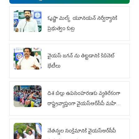
కృష్ణా మిల్క్‌ యూనియన్‌ నిర్వీర్యానికి
ప్రభుత్వం కుట్ర
వైయ‌స్ జగన్‌ ను తిట్టడానికే కేబినెట్‌
భేటీలు
దిశ బిల్లు ఉపసంహరణకు వ్యతిరేకంగా
రాష్ట్రవ్యాప్తంగా వైయ‌స్ఆర్‌సీపీ మహిళా
విభాగం ఆందోళనలు
నేతన్నల సంక్షేమానికి వైయ‌స్ఆర్‌సీపీ