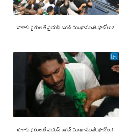
పొగాకు రైతుల‌తో వైయ‌స్ జ‌గ‌న్ ముఖాముఖి..ఫొటోలు2
పొగాకు రైతుల‌తో వైయ‌స్ జ‌గ‌న్ ముఖాముఖి..ఫొటోలు1