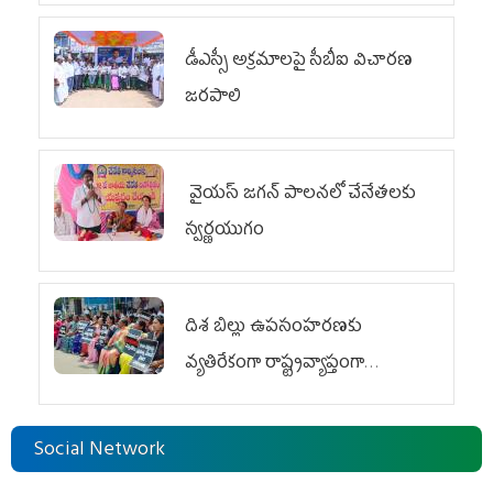
డీఎస్సీ అక్రమాలపై సీబీఐ విచారణ
జరపాలి
వైయ‌స్ జగన్ పాలనలో చేనేతలకు
స్వర్ణయుగం
దిశ బిల్లు ఉపసంహరణకు
వ్యతిరేకంగా రాష్ట్రవ్యాప్తంగా
వైయ‌స్ఆర్‌సీపీ మహిళా విభాగం
ఆందోళనలు
Social Network