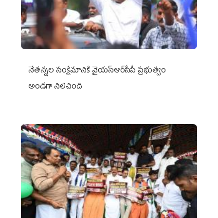
నేతన్నల సంక్షేమానికి వైయ‌స్ఆర్‌సీపీ ప్రభుత్వం
అండగా నిలిచింది