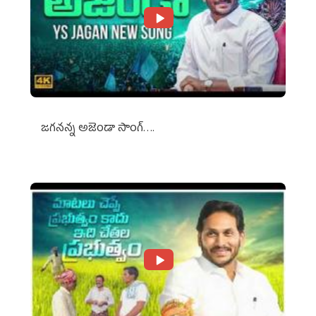
జగనన్న అజెండా సాంగ్….