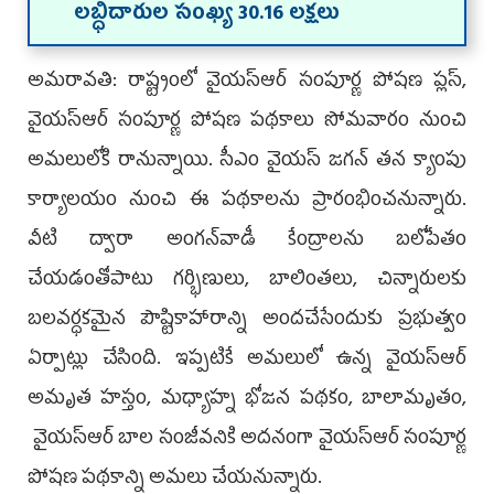
లబ్ధిదారుల సంఖ్య 30.16 లక్షలు
అమరావతి: రాష్ట్రంలో వైయ‌స్ఆర్ సంపూర్ణ పోషణ ప్లస్,
వైయ‌స్ఆర్ సంపూర్ణ పోషణ పథకాలు సోమవారం నుంచి
అమలులోకి రానున్నాయి. సీఎం వైయ‌స్‌ జగన్‌ తన క్యాంపు
కార్యాలయం నుంచి ఈ పథకాలను ప్రారంభించనున్నారు.
వీటి ద్వారా అంగన్‌వాడీ కేంద్రాలను బలోపేతం
చేయడంతోపాటు గర్భిణులు, బాలింతలు, చిన్నారులకు
బలవర్ధకమైన పౌష్టికాహారాన్ని అందచేసేందుకు ప్రభుత్వం
ఏర్పాట్లు చేసింది. ఇప్పటికే అమలులో ఉన్న వైయ‌స్ఆర్
అమృత హస్తం, మధ్యాహ్న భోజన పథకం, బాలామృతం,
వైయ‌స్ఆర్‌ బాల సంజీవనికి అదనంగా వైయ‌స్ఆర్ సంపూర్ణ
పోషణ పథకాన్ని అమలు చేయనున్నారు.