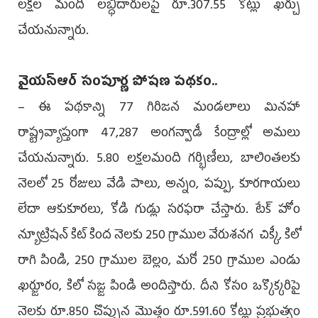
లక్షల మంది లబ్ధిదారులపై రూ.307.55 కోట్లు ఖర్చు
చేయనున్నారు.
వైయ‌స్ఆర్‌‌ సంపూర్ణ పోషణ పథకం..
– ఈ పథకాన్ని 77 గిరిజన మండలాలు మినహా
రాష్ట్రవ్యాప్తంగా 47,287 అంగన్వాడీ కేంద్రాల్లో అమలు
చేయనున్నారు. 5.80 లక్షలమంది గర్భిణీలు, బాలింతలకు
నెలలో 25 రోజులు వేడి పాలు, అన్నం, పప్పు, కూరగాయలు
లేదా ఆకుకూరలు, కోడి గుడ్లు సరఫరా చేస్తారు. టేక్‌ హోం
న్యూట్రిషన్‌ కిట్‌ కింద నెలకు 250 గ్రాముల వేరుశనగ చిక్కీ, కిలో
రాగి పిండి, 250 గ్రాముల బెల్లం, మరో 250 గ్రాముల ఎండు
ఖర్జూరం, కిలో సజ్జ పిండి అందిస్తారు. దీని కోసం ఒక్కొక్కరిపై
నెలకు రూ.850 చొప్పున మొత్తం రూ.591.60 కోట్లు ప్రభుత్వం