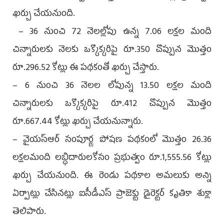
ఖర్చు చేయనుంది.
– 36 నుంచి 72 నెలల్లోపు ఉన్న 7.06 లక్షల మంది
చిన్నారులకు నెలకు ఒక్కొక్కరిపై రూ.350 చొప్పున మొత్తం
రూ.296.52 కోట్లు ఈ పథకంతో ఖర్చు చేస్తారు.
– 6 నుంచి 36 నెలల లోపున్న 13.50 లక్షల మంది
చిన్నారులకు ఒక్కొక్కరిపై రూ.412 చొప్పున మొత్తం
రూ.667.44 కోట్లు ఖర్చు చేయనున్నారు.
– వైయ‌స్ఆర్‌‌ సంపూర్ణ పోషణ పథకంలో మొత్తం 26.36
లక్షలమంది లబ్ధిదారులకోసం ప్రభుత్వం రూ.1,555.56 కోట్లు
ఖర్చు చేయనుంది. ఈ రెండు పథకాల అమలుకు అన్ని
ఏర్పాట్లు చేసినట్లు ఐసీడీఎస్‌ ప్రాజెక్టు డైరెక్టర్‌ కృతికా శుక్లా
తెలిపారు.