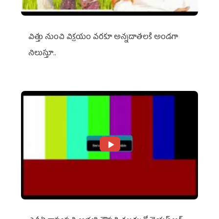
విత్తు నుంచి విక్రయం వరకూ అన్నదాతలకి అండగా
నిలుస్తూ..