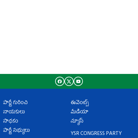
పార్టీ గురించి
ఈవెంట్స్
నాయకులు
మీడియా
సాధకం
న్యూస్
పార్టీ సభ్యులు
YSR CONGRESS PARTY