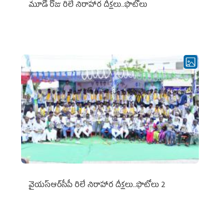
మూడో రోజు రిలే నిరాహార దీక్షలు..ఫొటోలు
వైయ‌స్ఆర్‌సీపీ రిలే నిరాహార దీక్షలు..ఫొటోలు 2