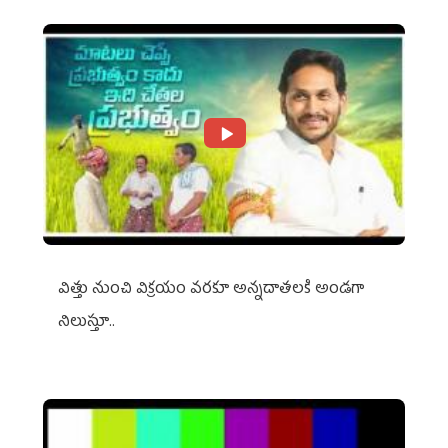
విత్తు నుంచి విక్రయం వరకూ అన్నదాతలకి అండగా
నిలుస్తూ..