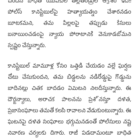
చెందిన బాధిత యువకుల తల్లితండ్రుల ఆక్రోశం ఇదీ!!
పోలీస్‌ కానిస్టేబుల్‌పై హత్యాయత్నం చేశారనడం
బూటకమని, తమ పిల్లలపై తప్పుడు కేసులు
బనాయించడంపై న్యాయ పోరాటానికి వెనుకాడబోమని
స్పష్టం చేస్తున్నారు.
కానిస్టేబుల్‌ మామూళ్ల కోసం ఒత్తిడి చేయడం వల్లే ఘర్షణ
చోటు చేసుకుందని, తమ బిడ్డలను నడిరోడ్డుపై గొడ్డును
బాదినట్లు చితక బాదడం ఏమిటని నిలదీస్తున్నారు. ఈ
దౌర్జన్యాలు, అరాచక పాలనను ప్రశి్నస్తూ దళిత,
ప్రజాసంఘాలు తమతో కలసి రావాలని వేడుకుంటున్నారు. ఈ
ఘటనపై దళిత సంఘాలు భగ్గుమనడంతో పోలీసులు నష్ట
నివారణ చర్యలకు దిగారు. రాజీ పడదామంటూ బాధిత