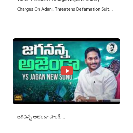
YSRCP President YS Jagan Rejects Bribery
Charges On Adani, Threatens Defamation Suit
Against Media Groups
జగనన్న అజెండా సాంగ్….