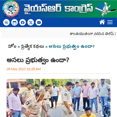
Skip to main content
????
శాంతియుతంగా నిరసన తెలిపే హక్కును కా
You are here
హోం
»
ప్రత్యేక కథలు
» అసలు ప్రభుత్వం ఉందా?
అసలు ప్రభుత్వం ఉందా?
28 May 2025 10:28 AM