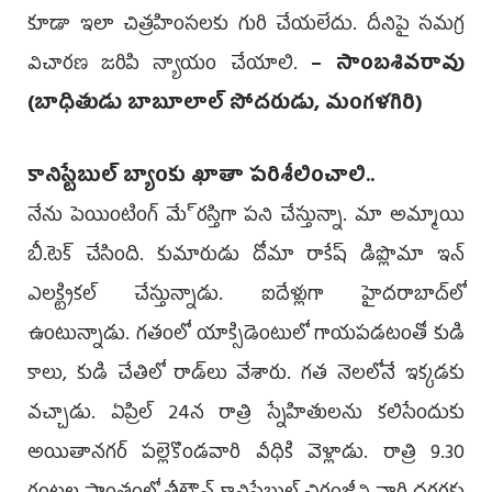
కూడా ఇలా చిత్రహింసలకు గురి చేయలేదు. దీనిపై సమగ్ర
విచారణ జరిపి న్యాయం చేయాలి.
– సాంబశివరావు
(బాధితుడు బాబూలాల్‌ సోదరుడు, మంగళగిరి)
కానిస్టేబుల్‌ బ్యాంకు ఖాతా పరిశీలించాలి..
నేను పెయింటింగ్‌ మే్రస్తిగా పని చేస్తున్నా. మా అమ్మాయి
బీ.టెక్‌ చేసింది. కుమారుడు దోమా రాకేష్‌ డిప్లొమా ఇన్‌
ఎలక్ట్రికల్‌ చేస్తున్నాడు. ఐదేళ్లుగా హైదరాబాద్‌లో
ఉంటున్నాడు. గతంలో యాక్సిడెంటులో గాయపడటంతో కుడి
కాలు, కుడి చేతిలో రాడ్‌లు వేశారు. గత నెలలోనే ఇక్కడకు
వచ్చాడు. ఏప్రిల్‌ 24న రాత్రి స్నేహితులను కలిసేందుకు
అయితానగర్‌ పల్లెకొండవారి వీధికి వెళ్లాడు. రాత్రి 9.30