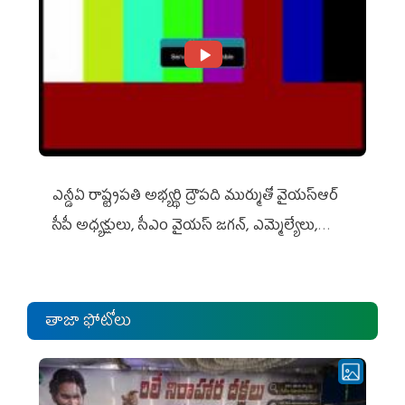
ఎన్డీఏ రాష్ట్ర‌ప‌తి అభ్య‌ర్థి ద్రౌప‌ది ముర్ముతో వైయ‌స్ఆర్
సీపీ అధ్య‌క్షులు, సీఎం వైయ‌స్ జ‌గ‌న్, ఎమ్మెల్యేలు,
ఎంపీల స‌మావేశం
తాజా ఫోటోలు