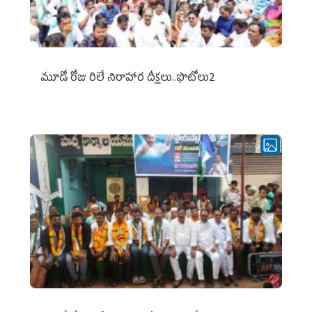
మూడో రోజు రిలే నిరాహార దీక్షలు..ఫొటోలు2