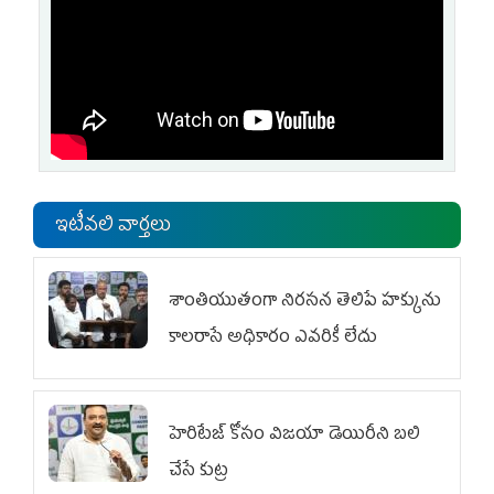
ఇటీవలి వార్తలు
శాంతియుతంగా నిరసన తెలిపే హక్కును
కాలరాసే అధికారం ఎవరికీ లేదు
హెరిటేజ్ కోసం విజయా డెయిరీని బలి
చేసే కుట్ర‌