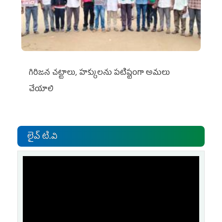
గిరిజన చట్టాలు, హక్కులను పటిష్టంగా అమలు
చేయాలి
లైవ్ టి.వి