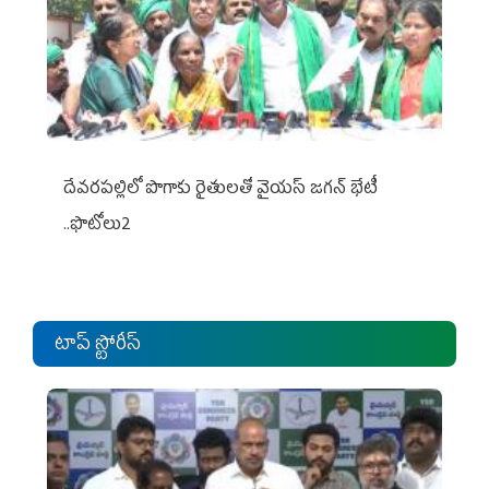
దేవరపల్లిలో పొగాకు రైతులతో వైయస్ జగన్ భేటీ
..ఫొటోలు2
టాప్ స్టోరీస్