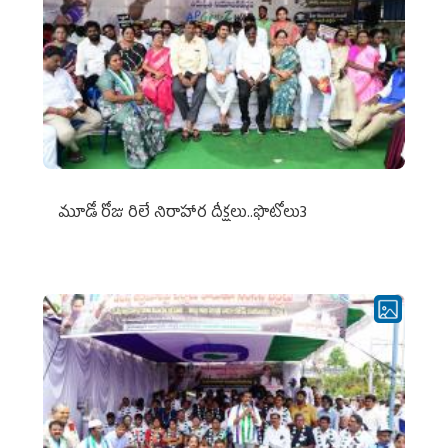
మూడో రోజు రిలే నిరాహార దీక్షలు..ఫొటోలు3