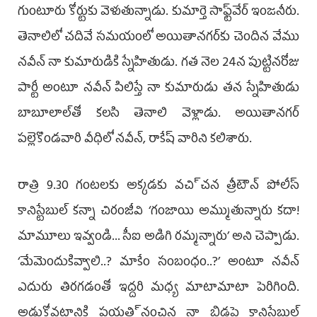
గుంటూరు కోర్టుకు వెళుతున్నాడు. కుమార్తె సాఫ్ట్‌వేర్‌ ఇంజనీరు.
తెనాలిలో చదివే సమయంలో అయితానగర్‌కు చెందిన వేము
నవీన్‌ నా కుమారుడికి స్నేహితుడు. గత నెల 24న పుట్టినరోజు
పార్టీ అంటూ నవీన్‌ పిలిస్తే నా కుమారుడు తన స్నేహితుడు
బాబూలాల్‌తో కలసి తెనాలి వెళ్లాడు. అయితానగర్‌
పల్లెకొండవారి వీధిలో నవీన్, రాకేష్‌ వారిని కలిశారు.
రాత్రి 9.30 గంటలకు అక్కడకు వచి్చన త్రీటౌన్‌ పోలీస్‌
కానిస్టేబుల్‌ కన్నా చిరంజీవి ‘గంజాయి అమ్ముతున్నారు కదా!
మామూలు ఇవ్వండి... సీఐ అడిగి రమ్మన్నారు’ అని చెప్పాడు.
‘మేమెందుకివ్వాలి..? మాకేం సంబంధం..?’ అంటూ నవీన్‌
ఎదురు తిరగడంతో ఇద్దరి మధ్య మాటామాటా పెరిగింది.
అడ్డుకోవటానికి ప్రయతి్నంచిన నా బిడ్డపై కానిస్టేబుల్‌