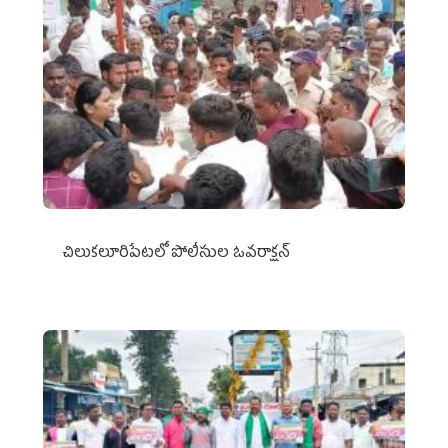
చిలుక‌లూరిపేట‌లో పోలీసుల ఓవ‌రాక్ష‌న్‌