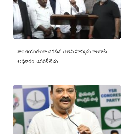
శాంతియుతంగా నిరసన తెలిపే హక్కును కాలరాసే
అధికారం ఎవరికీ లేదు