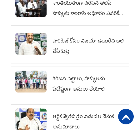
శాంతియుతంగా నిరసన తెలిపే
హక్కును కాలరాసే అధికారం ఎవరికీ
లేదు
హెరిటేజ్ కోసం విజయా డెయిరీని బలి
చేసే కుట్ర‌
గిరిజన చట్టాలు, హక్కులను
పటిష్టంగా అమలు చేయాలి
ఆర్థిక శ్వేతపత్రం విడుదల వెనుక
అనుమానాలు