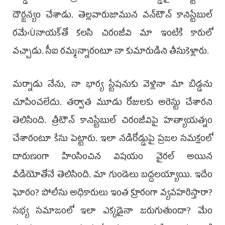
దౌర్జన్యం చేశాడు. తెల్లవారుజామున వన్‌టౌన్‌ కానిస్టేబుల్‌
రమే‹Ùనాయక్‌తో కలసి చిరంజీవి మా ఇంటికి కారులో
వచ్చాడు. సీఐ రమ్మన్నారంటూ నా కుమా­రుడిని తీసుకెళ్లారు.
మర్నాడు నేను, నా భార్య స్టేషనుకు వెళ్లినా మా బిడ్డను
చూపించలేదు. తర్వాత మూడు రోజులకు అరెస్టు చేశారని
తెలిసింది. త్రీటౌన్‌ కానిస్టేబుల్‌ చిరంజీవిపై హత్యాయత్నం
చేశారంటూ కేసు పెట్టారు. ఇలా నడిరోడ్డుపై ప్రజల సమక్షంలో
దారుణంగా హింసించిన విషయం వైరల్‌ అయిన
వీడియోతోనే తెలిసింది. మా గుండెలు బద్దలయ్యాయి. ఇదేం
ఘోరం? పోలీసు అధికారులు ఇంత క్రూరంగా వ్యవహరిస్తారా?
సభ్య సమాజంలో ఇలా ఎక్కడైనా జరుగుతుందా? మేం