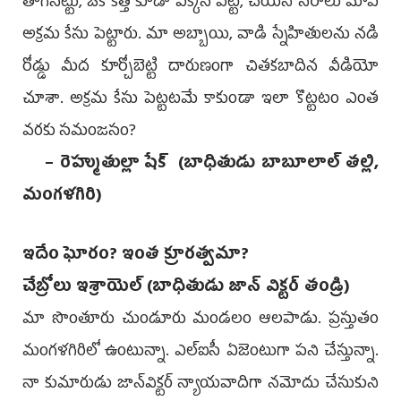
తాగినట్టు, ఒక కత్తి కూడా పక్కన పెట్టి, చేయని నేరాలు మోపి
అక్రమ కేసు పెట్టారు. మా అబ్బాయి, వాడి స్నేహితులను నడి
రోడ్డు మీద కూర్చోబెట్టి దారుణంగా చితకబాదిన వీడియో
చూశా. అక్రమ కేసు పెట్టటమే కాకుండా ఇలా కొట్టటం ఎంత
వరకు సమంజసం?
– రెహ్ముతుల్లా షేక్‌ (బాధితుడు బాబూలాల్‌ తల్లి,
మంగళగిరి)
ఇదేం ఘోరం? ఇంత క్రూరత్వమా?
చేబ్రోలు ఇశ్రాయెల్‌ (బాధితుడు జాన్‌ విక్టర్‌ తండ్రి)
మా సొంతూరు చుండూరు మండలం ఆలపాడు. ప్రస్తుతం
మంగళగిరిలో ఉంటున్నా. ఎల్‌ఐసీ ఏజెంటుగా పని చేస్తున్నా.
నా కుమారుడు జాన్‌విక్టర్‌ న్యాయవాదిగా నమోదు చేసుకుని