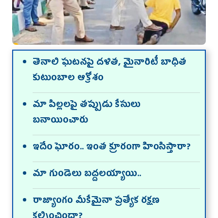
తెనాలి ఘటనపై దళిత, మైనారిటీ బాధిత
కుటుంబాల ఆక్రోశం
మా పిల్లలపై తప్పుడు కేసులు
బనాయించారు
ఇదేం ఘోరం.. ఇంత క్రూరంగా హింసిస్తారా?
మా గుండెలు బద్దలయ్యాయి..
రాజ్యాంగం మీకేమైనా ప్రత్యేక రక్షణ
కల్పించిందా?