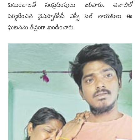
కుటుంబాలతో సంప్రదింపులు జరిపారు. తెనాలిలో
పర్యటించిన వైఎస్సార్‌సీపీ ఎస్సీ సెల్‌ నాయకులు ఈ
ఘటనను తీవ్రంగా ఖండించారు.