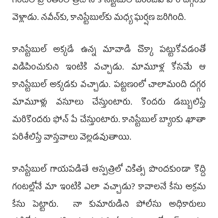
గంటల ప్రాంతంలో త్రీటౌన్‌ కానిస్టేబుల్‌ చిరంజీవి వారి దగ్గరకు
వెళ్లాడు. నవీన్‌కు, కానిస్టేబుల్‌కు మధ్య ఘర్షణ జరిగింది.
కానిస్టేబుల్‌ అక్కడే ఉన్న మావాడి చొక్కా పట్టుకోవడంతో
విడిపించుకుని ఇంటికి వచ్చాడు. మామూళ్ల కోసమే ఆ
కానిస్టేబుల్‌ అక్కడకు వచ్చాడు. పట్టణంలో చాలామంది దగ్గర
మామూళ్లు వసూలు చేస్తుంటారు. కొందరు డబ్బులిస్తే
మరికొందరు ఫోన్‌ పే చేస్తుంటారు. కానిస్టేబుల్‌ బ్యాంకు ఖాతా
పరిశీలిస్తే వాస్తవాలు వెల్లడవుతాయి.
కానిస్టేబుల్‌ గాయపడితే ఆస్పత్రిలో చికిత్స పొందకుండా కొద్ది
గంటల్లోనే మా ఇంటికి ఎలా వచ్చాడు? కావాలనే కేసు అక్రమ
కేసు పెట్టారు. నా కుమారుడిని పోలీసు అధికారులు