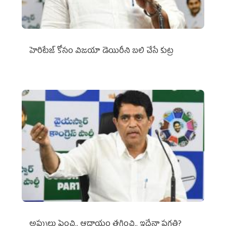
హెరిటేజ్ కోసం విజయా డెయిరీని బలి చేసే కుట్ర‌
అప్పులు పెంచి.. ఆదాయం తగ్గించి.. ఇదేనా ప్రగతి?