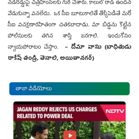
నడిరోడ్డుపై చిత్రహింసలకు గురి చేశారు. కాలులో రాడ్‌ ఉందని
వేడుకున్నా వినలేదు. ఒక సీఐ బూటుకాలితో తొక్కిపెడితే మరో
సీఐ విచక్షణారహితంగా చితకబాదాడు. మా బిడ్డను కొట్టిన
పోలీసులకు తగిన శాస్తి జరగాలి. ఇందుకోసం
న్యాయపోరాటం చేస్తాం.
– దోమా వాసు (బాధితుడు
రాకేష్‌ తండ్రి, తెనాలి, అయితానగర్‌)
తాజా వీడియోలు