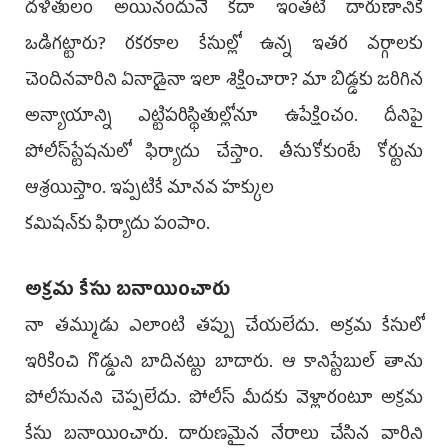
దళితులం అయినందునే కదా ఇంతటి దారుణానికి
ఒడిగట్టారు? రకరకాల కేసుల్లో ఉన్న ఇతర వర్గాలకు
చెందినవారిని ఏనాడైనా ఇలా శిక్షించారా? మా బిడ్డకు జరిగిన
అన్యాయాన్ని ఎట్టిపరిస్థితుల్లోనూ ఉపేక్షించం. దీనిపై
పోలీస్‌స్టేషనులో ఫిర్యాదు చేస్తాం. తీసుకోకుంటే కోర్టును
ఆశ్రయిస్తాం. ఇప్పటికే మానవ హక్కుల
కమిషన్‌కు ఫిర్యాదు పంపాం.
అక్రమ కేసు బనాయించారు
నా తమ్ముడు ఎలాంటి తప్పు చేయలేదు. అక్రమ కేసులో
ఇరికించి గొడ్డుని బాదినట్టు బాదారు. ఆ కానిస్టేబుల్‌ తాను
పోలీసునని చెప్పలేదు. పోలీస్‌ మీదకు వెళ్లారంటూ అక్రమ
కేసు బనాయించారు. దారుణమైన నేరాలు చేసిన వారిని