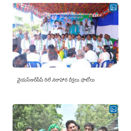
వైయ‌స్ఆర్‌సీపీ రిలే నిరాహార దీక్షలు..ఫొటోలు