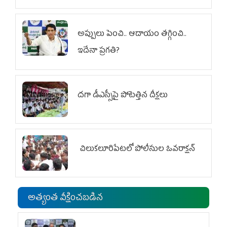
అప్పులు పెంచి.. ఆదాయం తగ్గించి..
ఇదేనా ప్రగతి?
దగా డీఎస్సీపై పోటెత్తిన దీక్షలు
చిలుక‌లూరిపేట‌లో పోలీసుల ఓవ‌రాక్ష‌న్‌
అత్యంత వీక్షించబడిన