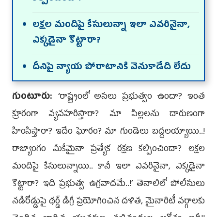
లక్షల మందిపై కేసులున్నా ఇలా ఎవరినైనా,
ఎక్కడైనా కొట్టారా?
దీనిపై న్యాయ పోరాటానికి వెనుకాడేది లేదు
గుంటూరు:
‘రాష్ట్రంలో అసలు ప్రభుత్వం ఉందా? ఇంత
క్రూరంగా వ్యవహరిస్తారా? మా పిల్లలను దారుణంగా
హింసిస్తారా? ఇదేం ఘోరం? మా గుండెలు బద్దలయ్యాయి..!
రాజ్యాంగం మీకేమైనా ప్రత్యేక రక్షణ కల్పించిందా? లక్షల
మందిపై కేసులున్నాయి.. కానీ ఇలా ఎవరినైనా, ఎక్కడైనా
కొట్టారా? ఇది ప్రభుత్వ ఉగ్రవాదమే..!’ తెనాలిలో పోలీసులు
నడిరోడ్డుపై థర్డ్‌ డిగ్రీ ప్రయోగించిన దళిత, మైనారిటీ వర్గాలకు