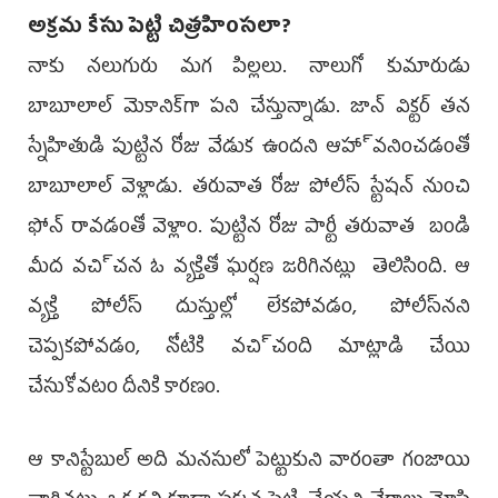
అక్రమ కేసు పెట్టి చిత్రహింసలా?
నాకు నలుగురు మగ పిల్లలు. నాలుగో కుమారుడు
బాబూలాల్‌ మెకానిక్‌గా పని చేస్తున్నాడు. జాన్‌ విక్టర్‌ తన
స్నేహితుడి పుట్టిన రోజు వేడుక ఉందని ఆహా్వనించడంతో
బాబూలాల్‌ వెళ్లాడు. తరువాత రోజు పోలీస్‌ స్టేషన్‌ నుంచి
ఫోన్‌ రావడంతో వెళ్లాం. పుట్టిన రోజు పార్టీ తరువాత బండి
మీద వచి్చన ఓ వ్యక్తితో ఘర్షణ జరిగినట్లు తెలిసింది. ఆ
వ్యక్తి పోలీస్‌ దుస్తుల్లో లేకపోవడం, పోలీస్‌నని
చెప్పకపోవడం, నోటికి వచి్చంది మాట్లాడి చేయి
చేసుకోవటం దీనికి కారణం.
ఆ కానిస్టేబుల్‌ అది మనసులో పెట్టుకుని వారంతా గంజాయి