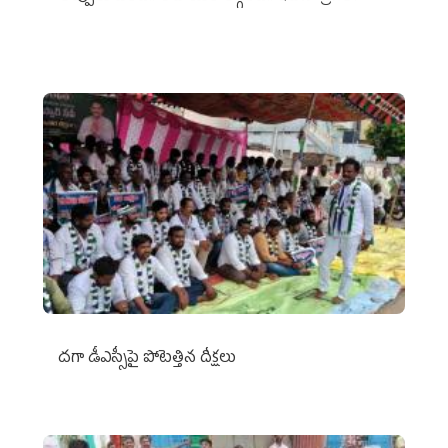
దగా డీఎస్సీపై పోటెత్తిన దీక్షలు