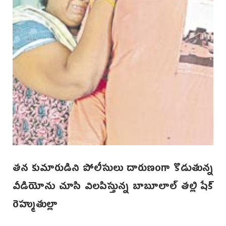
తన కుమారుడిని పోలీసులు దారుణంగా కొడుతున్న
వీడియోను చూసి విలపిస్తున్న బాబూలాల్‌ తల్లి షేక్‌
రెహ్ముతుల్లా