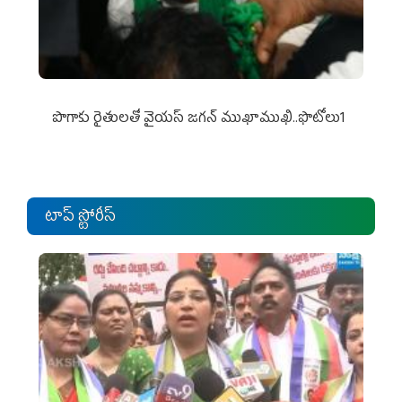
పొగాకు రైతుల‌తో వైయ‌స్ జ‌గ‌న్ ముఖాముఖి..ఫొటోలు1
టాప్ స్టోరీస్