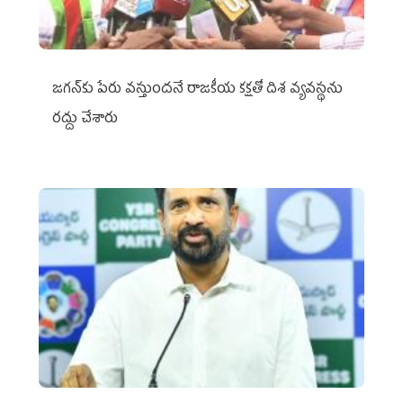
జగన్‌కు పేరు వస్తుందనే రాజకీయ కక్షతో దిశ వ్య‌వ‌స్థ‌ను
రద్దు చేశారు