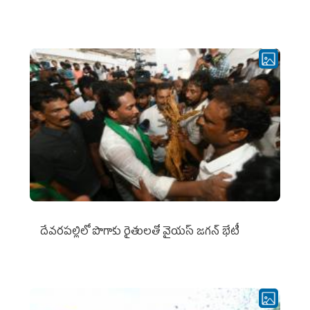
దేవరపల్లిలో పొగాకు రైతులతో వైయస్ జగన్ భేటీ