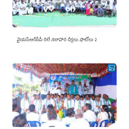
వైయ‌స్ఆర్‌సీపీ రిలే నిరాహార దీక్షలు..ఫొటోలు 2