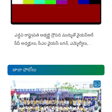
ఎన్డీఏ రాష్ట్ర‌ప‌తి అభ్య‌ర్థి ద్రౌప‌ది ముర్ముతో వైయ‌స్ఆర్
సీపీ అధ్య‌క్షులు, సీఎం వైయ‌స్ జ‌గ‌న్, ఎమ్మెల్యేలు,
ఎంపీల స‌మావేశం
తాజా ఫోటోలు