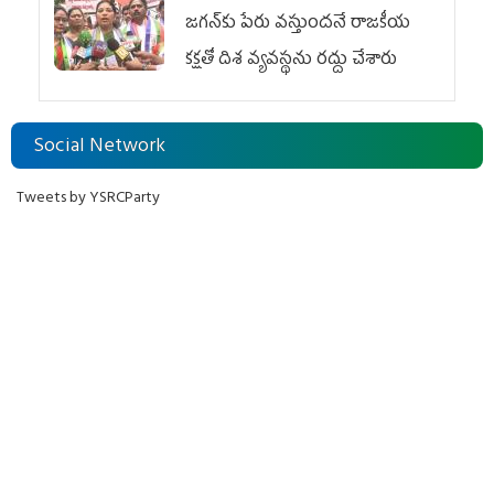
జగన్‌కు పేరు వస్తుందనే రాజకీయ
కక్షతో దిశ వ్య‌వ‌స్థ‌ను రద్దు చేశారు
Social Network
Tweets by YSRCParty