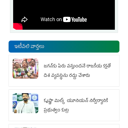
ఇటీవలి వార్తలు
జగన్‌కు పేరు వస్తుందనే రాజకీయ కక్షతో
దిశ వ్య‌వ‌స్థ‌ను రద్దు చేశారు
కృష్ణా మిల్క్‌ యూనియన్‌ నిర్వీర్యానికి
ప్రభుత్వం కుట్ర