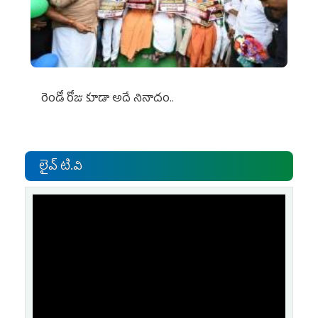
రెండో రోజు కూడా అదే నినాదం..
లైవ్ టి.వి