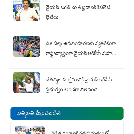
వైయ‌స్ జగన్‌ ను తిట్టడానికే కేబినెట్‌
భేటీలు
దిశ బిల్లు ఉపసంహరణకు వ్యతిరేకంగా
రాష్ట్రవ్యాప్తంగా వైయ‌స్ఆర్‌సీపీ మహిళా
విభాగం ఆందోళనలు
నేతన్నల సంక్షేమానికి వైయ‌స్ఆర్‌సీపీ
ప్రభుత్వం అండగా నిలిచింది
అత్యంత వీక్షించబడిన