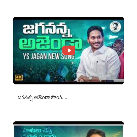
జగనన్న అజెండా సాంగ్….