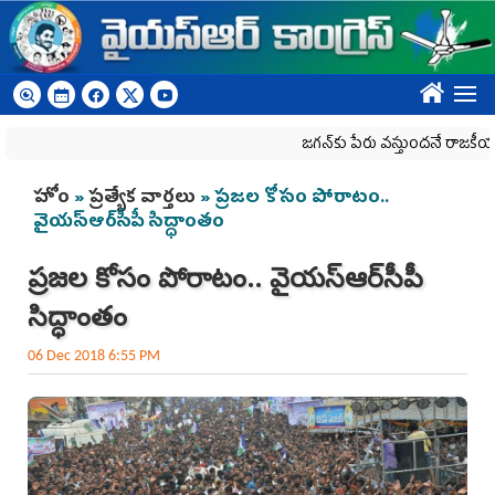
Skip to main content
????
జగన్‌కు పేరు వస్తుందనే రాజకీయ కక్షతో దిశ 
You are here
హోం
»
ప్రత్యేక వార్తలు
» ప్రజల కోసం పోరాటం..
వైయ‌స్ఆర్‌సీపీ సిద్ధాంతం
ప్రజల కోసం పోరాటం.. వైయ‌స్ఆర్‌సీపీ
సిద్ధాంతం
06 Dec 2018 6:55 PM