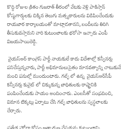
కొద్ది రోజుల క్రితం గుజరాత్ తీరంలో వేటకు వెళ్లి పాకిస్తాన్
కోస్టుగార్డులకు చిక్కిన తెలుగు మత్స్యకారులను విడిపించేందుకు
రాయబార కార్యాలయంతో మాట్లాడతానని, బందీలను తిరిగి
తీసుకువస్తామని వారి కుటుంబాలకు భరోసా ఇచ్చారు ఎంపీ
విజయసాయిరెడ్డి.
వైయ‌స్ఆర్‌ కాంగ్రెస్ పార్టీ నాయకులే కాదు విదేశాల్లో కన్వీనర్లు
పనిచేస్తున్నవారు, పార్టీ అభిమానులుసైతం మానవత్వాన్ని చాటుకునే
మంచి పనుల్లో ముందుంటారు. గల్ఫ్ లో ఉన్న వైయ‌స్ఆర్‌సీపీ
కన్వీనర్లు కువైట్ లో చిక్కుకున్న బాధితులకు రాష్ట్రానికి
పంపించేందుకు సాయం అందించారు. ఎంబసీతో సంప్రదించి,
విమాన టిక్కట్లు ఏర్పాటు చేసి గల్ఫ్ బాధితులను స్వస్థలాలకు
చేర్చారు.
ప్రత్యేక హోదా కోసం ఆత్మార్పణ చేసుకున్న కుటుంబాన్ని