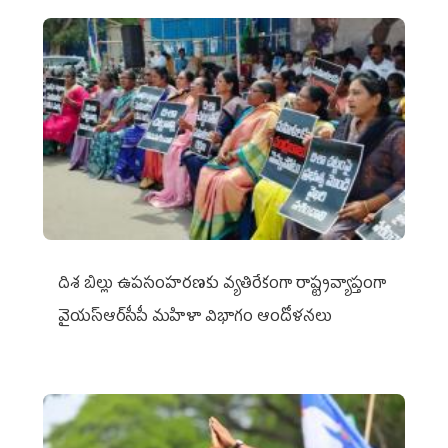
దిశ బిల్లు ఉపసంహరణకు వ్యతిరేకంగా రాష్ట్రవ్యాప్తంగా
వైయ‌స్ఆర్‌సీపీ మహిళా విభాగం ఆందోళనలు