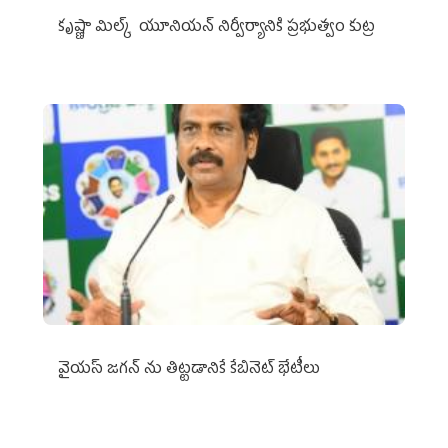
కృష్ణా మిల్క్‌ యూనియన్‌ నిర్వీర్యానికి ప్రభుత్వం కుట్ర
వైయ‌స్ జగన్‌ ను తిట్టడానికే కేబినెట్‌ భేటీలు