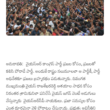
అమ‌రావ‌తి: వైయ‌స్ఆర్‌ కాంగ్రెస్ పార్టీ ప్రజల కోసం, ప్రజలతో
కలిసి పోరాడే పార్టీ. అందుకే రాష్ట్రం నలుమూలలా ఆ పార్టీకీ, పార్టీ
అధినేతకూ ప్రజలు బ్రహ్మరథం పడుతున్నారు. దివంగ‌త
ముఖ్య‌మంత్రి వైయ‌స్ రాజ‌శేఖ‌ర‌రెడ్డి ఆశయాల సాధన కోసం
నిరంతర శ్రామికునిలా పనిచేసే వైయ‌స్ జగన్ వెంటే అడుగులు
వేస్తున్నారు వైయ‌స్ఆర్‌సీపీ నాయకులు. ప్రజా సమస్యల కోసం
ఎంత దూరమైనా వెళ్లి పోరాటం చేస్తున్నారు. ప్రభుత్వ అవినీతిని