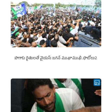
పొగాకు రైతుల‌తో వైయ‌స్ జ‌గ‌న్ ముఖాముఖి..ఫొటోలు2