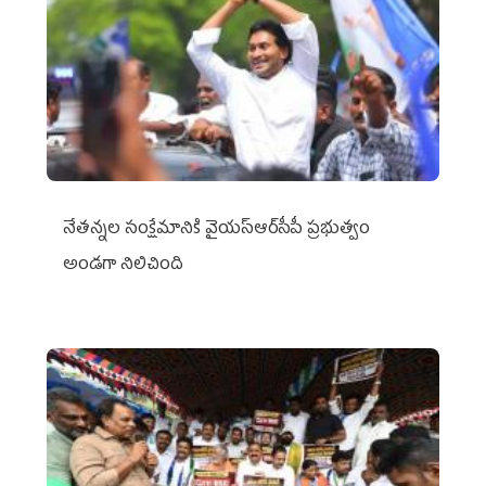
నేతన్నల సంక్షేమానికి వైయ‌స్ఆర్‌సీపీ ప్రభుత్వం
అండగా నిలిచింది