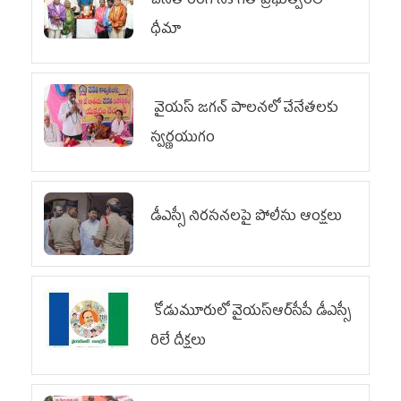
చేనేత రంగానికి గత ప్రభుత్వంలో
ధీమా
వైయ‌స్ జగన్ పాలనలో చేనేతలకు
స్వర్ణయుగం
డీఎస్సీ నిరసనలపై పోలీసు ఆంక్షలు
కోడుమూరులో వైయ‌స్ఆర్‌సీపీ డీఎస్సీ
రిలే దీక్షలు