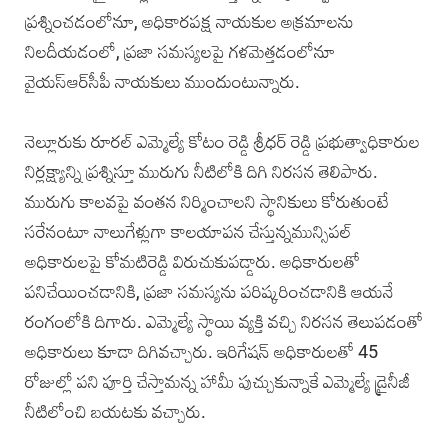
ప్రశ్నించడంలోనూ, అధికారపక్ష నాయకుల అక్రమాలను
నిలదీయడంలో, ప్రజా సమస్యలపై గళమెత్తడంలోనూ
వైయ‌స్ఆర్‌సీపీ నాయకులు ముందుంటున్నారు.
నెల్లూరుకు రూరల్ ఎమ్మెల్యే కోటం రెడ్డి శ్రీధర్ రెడ్డి ప్రభుత్వాధికారుల
నిర్లక్ష్యాన్ని ప్రశ్నిస్తూ మురుగు నీటిలోకి దిగి నిరసన తెలిపారు.
మురుగు కాలవపై వంతన నిర్మించాలని స్థానికులు కోరుతుంటే
సరేనంటూ నాలుగేళ్లుగా కాలయాపన చేస్తున్నమున్సిపల్
అధికారులపై కోమటిరెడ్డి విరుచుకుపడ్డారు. అధికారులతో
పనిచేయించడానికి, ప్రజా సమస్యను పరిష్కరించడానికి ఆయనే
రంగంలోకి దిగారు. ఎమ్మెల్యే స్థాయి వ్యక్తి వచ్చి నిరసన తెలుపడంతో
అధికారులు కూడా దిగివచ్చారు. ఇరిగేషన్ అధికారులతో 45
రోజుల్లో పని పూర్తి చేస్తామన్న హామీ పుచ్చుకున్నాకే ఎమ్మెల్యే డ్రైనీజీ
నీటిలోంచి బయటకు వచ్చారు.