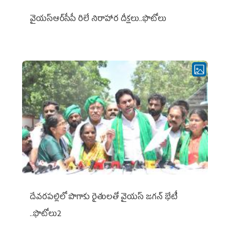
వైయ‌స్ఆర్‌సీపీ రిలే నిరాహార దీక్షలు..ఫొటోలు
దేవరపల్లిలో పొగాకు రైతులతో వైయస్ జగన్ భేటీ
..ఫొటోలు2