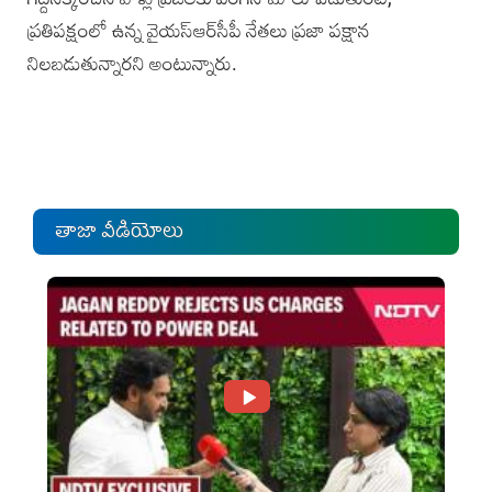
ప్రతిపక్షంలో ఉన్న వైయ‌స్ఆర్‌సీపీ నేతలు ప్రజా పక్షాన
నిలబడుతున్నారని అంటున్నారు.
తాజా వీడియోలు