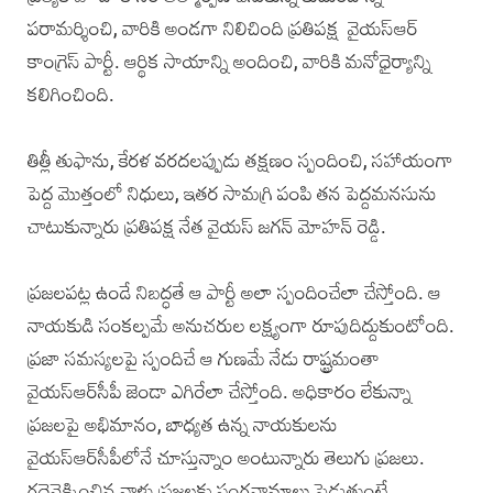
పరామర్శించి, వారికి అండగా నిలిచింది ప్రతిపక్ష వైయ‌స్ఆర్‌
కాంగ్రెస్ పార్టీ. ఆర్థిక సాయాన్ని అందించి, వారికి మనోధైర్యాన్ని
కలిగించింది.
తిత్లీ తుఫాను, కేరళ వరదలప్పుడు తక్షణం స్పందించి, సహాయంగా
పెద్ద మొత్తంలో నిధులు, ఇతర సామగ్రి పంపి తన పెద్దమనసును
చాటుకున్నారు ప్రతిపక్ష నేత వైయ‌స్‌ జగన్ మోహన్ రెడ్డి.
ప్రజలపట్ల ఉండే నిబద్ధతే ఆ పార్టీ అలా స్పందించేలా చేస్తోంది. ఆ
నాయకుడి సంకల్పమే అనుచరుల లక్ష్యంగా రూపుదిద్దుకుంటోంది.
ప్రజా సమస్యలపై స్పందిచే ఆ గుణమే నేడు రాష్ట్రమంతా
వైయ‌స్ఆర్‌సీపీ జెండా ఎగిరేలా చేస్తోంది. అధికారం లేకున్నా
ప్రజలపై అభిమానం, బాధ్యత ఉన్న నాయకులను
వైయ‌స్ఆర్‌సీపీలోనే చూస్తున్నాం అంటున్నారు తెలుగు ప్రజలు.
గద్దెనెక్కించిన వాళ్లు ప్రజలకు పంగనామాలు పెడుతుంటే,