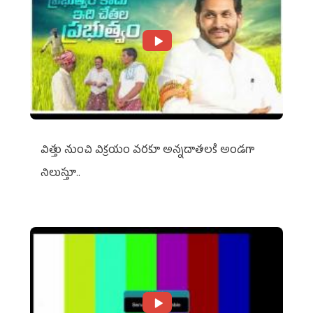
విత్తు నుంచి విక్రయం వరకూ అన్నదాతలకి అండగా
నిలుస్తూ..