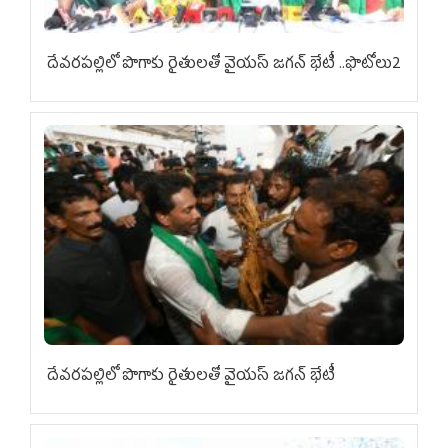
దేవరపల్లిలో పొగాకు రైతులతో వైయస్ జగన్ భేటీ ..ఫొటోలు2
దేవరపల్లిలో పొగాకు రైతులతో వైయస్ జగన్ భేటీ