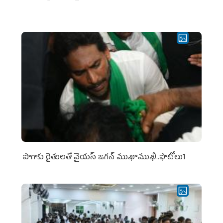
పొగాకు రైతుల‌తో వైయ‌స్ జ‌గ‌న్ ముఖాముఖి..ఫొటోలు1