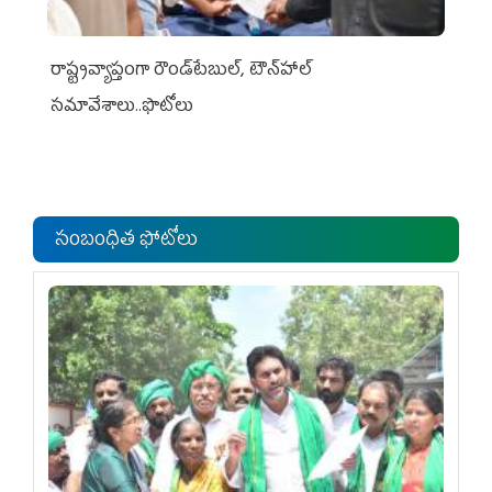
రాష్ట్రవ్యాప్తంగా రౌండ్‌టేబుల్‌, టౌన్‌హాల్‌
సమావేశాలు..ఫొటోలు
సంబంధిత ఫోటోలు