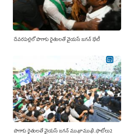
దేవరపల్లిలో పొగాకు రైతులతో వైయస్ జగన్ భేటీ
పొగాకు రైతుల‌తో వైయ‌స్ జ‌గ‌న్ ముఖాముఖి..ఫొటోలు2