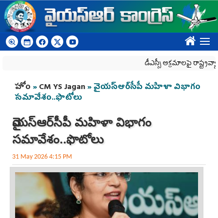
Skip to main content
????
డీఎస్సీ అక్రమాలపై రాష్ట్రవ్యాప్తంగా వైయ
You are here
హోం
»
CM YS Jagan
» వైయ‌స్ఆర్‌సీపీ మ‌హిళా విభాగం
స‌మావేశం..ఫొటోలు
వైయ‌స్ఆర్‌సీపీ మ‌హిళా విభాగం
స‌మావేశం..ఫొటోలు
31 May 2026 4:15 PM