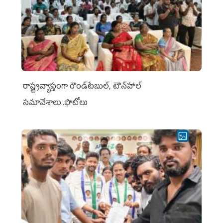
రాష్ట్రవ్యాప్తంగా రౌండ్‌టేబుల్‌, టౌన్‌హాల్‌
సమావేశాలు..ఫొటోలు