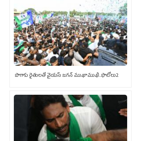
పొగాకు రైతుల‌తో వైయ‌స్ జ‌గ‌న్ ముఖాముఖి..ఫొటోలు2