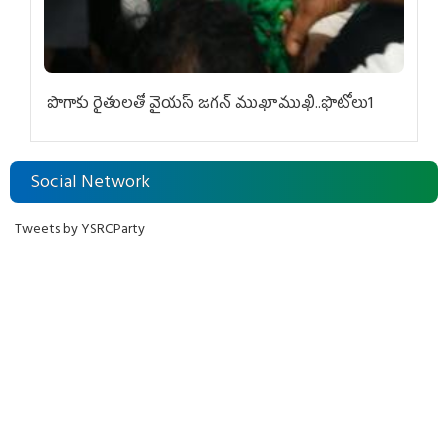
పొగాకు రైతుల‌తో వైయ‌స్ జ‌గ‌న్ ముఖాముఖి..ఫొటోలు1
Social Network
Tweets by YSRCParty