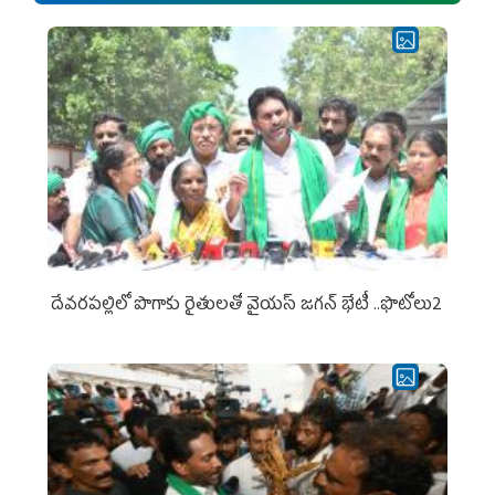
దేవరపల్లిలో పొగాకు రైతులతో వైయస్ జగన్ భేటీ ..ఫొటోలు2