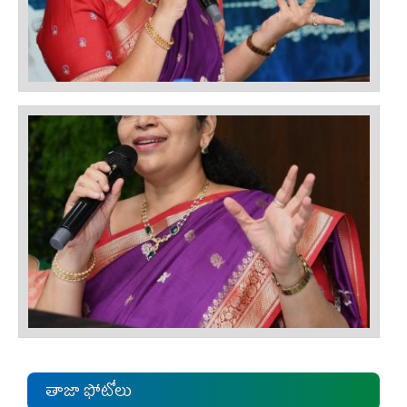
తాజా ఫోటోలు