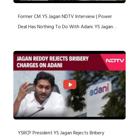
Former CM YS Jagan NDTV Interview | Power
Deal Has Nothing To Do With Adani: YS Jagan
Rejects US Charges
YSRCP President YS Jagan Rejects Bribery