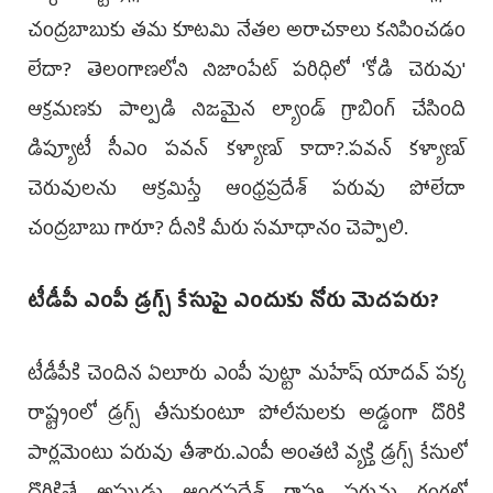
చంద్రబాబుకు తమ కూటమి నేతల అరాచకాలు కనిపించడం
లేదా? తెలంగాణలోని నిజాంపేట్ పరిధిలో 'కోడి చెరువు'
ఆక్రమణకు పాల్పడి నిజమైన ల్యాండ్ గ్రాబింగ్ చేసింది
డిప్యూటీ సీఎం పవన్ కళ్యాణ్ కాదా?.పవన్ కళ్యాణ్
చెరువులను ఆక్రమిస్తే ఆంధ్రప్రదేశ్ పరువు పోలేదా
చంద్రబాబు గారూ? దీనికి మీరు సమాధానం చెప్పాలి.
టీడీపీ ఎంపీ డ్రగ్స్ కేసుపై ఎందుకు నోరు మెదపరు?
టీడీపీకి చెందిన ఏలూరు ఎంపీ పుట్టా మహేష్ యాదవ్ పక్క
రాష్ట్రంలో డ్రగ్స్ తీసుకుంటూ పోలీసులకు అడ్డంగా దొరికి
పార్లమెంటు పరువు తీశారు.ఎంపీ అంతటి వ్యక్తి డ్రగ్స్ కేసులో