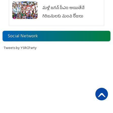
మళ్లీ జగన్ సీఎం అయితేనే
గిరిజనులకు మంచి రోజులు
Social Network
Tweets by YSRCParty