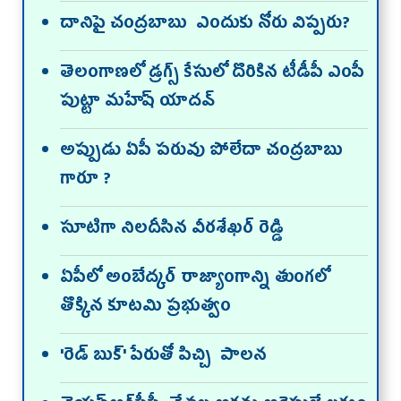
దానిపై చంద్రబాబు ఎందుకు నోరు విప్పరు?
తెలంగాణలో డ్రగ్స్ కేసులో దొరికిన టీడీపీ ఎంపీ
పుట్టా మహేష్ యాదవ్
అప్పుడు ఏపీ పరువు పోలేదా చంద్రబాబు
గారూ ?
సూటిగా నిలదీసిన వీరశేఖర్ రెడ్డి
ఏపీలో అంబేద్కర్ రాజ్యాంగాన్ని తుంగలో
తొక్కిన కూటమి ప్రభుత్వం
'రెడ్ బుక్' పేరుతో పిచ్చి పాలన