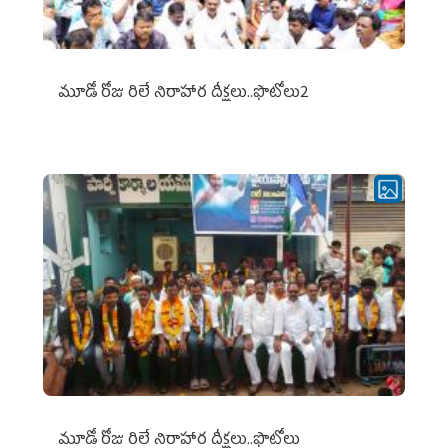
మూడో రోజు రిలే నిరాహార దీక్షలు..ఫొటోలు2
మూడో రోజు రిలే నిరాహార దీక్షలు..ఫొటోలు