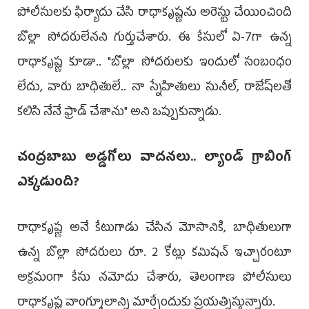
పోలీసులకు ఫిర్యాదు చేసి రాధాకృష్ణను అరెస్టు చేయించింది
బొల్లా సోదరులేనని గుర్తుచేశారు. ఈ కేసులో ఏ-7గా ఉన్న
రాధాకృష్ణ కూడా.. "బొల్లా సోదరులకు ఇందులో సంబంధం
లేదు, వారు బాధితులే.. నా స్నేహితులు సునీల్, రాజేష్‌లతో
కలిసి నేనే ఫ్రాడ్ చేశాను" అని ఒప్పుకున్నాడు.
చంద్రబాబు అడ్డగోలు వాదనలు.. ల్యాండ్ గ్రాబింగ్
ఎక్కడుంది?
రాధాకృష్ణ అనే కేటుగాడు చేసిన మోసానికి, బాధితులుగా
ఉన్న బొల్లా సోదరులు రూ. 2 కోట్లు కమిషన్ ఇచ్చారంటూ
అక్రమంగా కేసు నమోదు చేశారు, తెలంగాణ పోలీసులు
రాధాకృష్ణ వాంగ్మూలాన్ని మార్చేందుకు ప్రయత్నిస్తున్నారు.