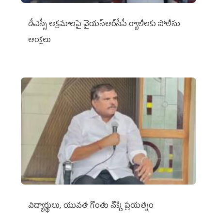
డీఎస్సీ అక్రమాలపై వైయ‌స్ఆర్‌సీపీ ర్యాలీలకు పోలీసు
ఆంక్షలు
విద్యార్థులు, యువత గొంతు నొక్కే ప్రయత్నం