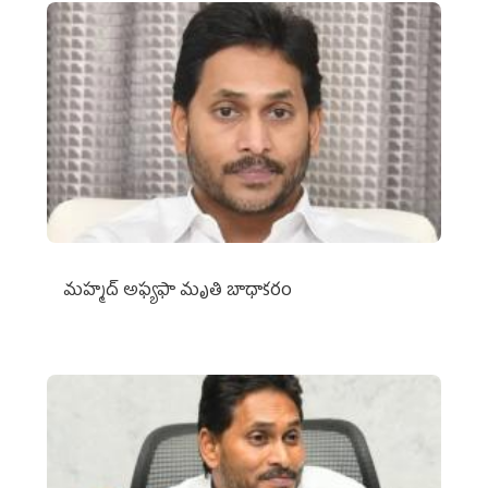
మహ్మద్‌ అఫ్యఫా మృతి బాధాకరం