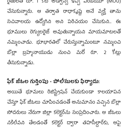
రైతులతో రూ. 1 కోటి అడ్వాన్స్ ఇచ్చి ఎంఓయూ (MOU)
చేసుకున్నారు. ఆ తర్వాత రాధాకృష్ణ అనే వ్యక్తి తాను
సచివాలయ ఉద్యోగిని అని పరిచయం చేసుకుని.. ఈ
భూములు రెగ్యులరైజ్ అవుతున్నాయని మాయమాటలతో
నమ్మించాడు. భూభారతిలో చేరుస్తున్నామంటూ నమ్మించి
బొల్లా బ్రహ్మనాయుడు నుంచి మరో రూ. 2 కోట్లు
తీసుకున్నాడు.
ఫేక్ జీఓల గుర్తింపు - పోలీసులకు ఫిర్యాదు:
అయితే భూమలు రిజిస్ట్రేషన్ చేయకుండా కాలయాపన
చేస్తూ ఫేక్ జీఓలు చూపించడంతో అనుమానం వచ్చిన బొల్లా
సోదరులు నేరుగా జిల్లా కలెక్టర్‌ను సంప్రదించారు. ఆ జీఓలు
నకిలీవని తేలడంతో కలెక్టర్ ద్వారా తహసీల్దార్‌కు, ఆపై