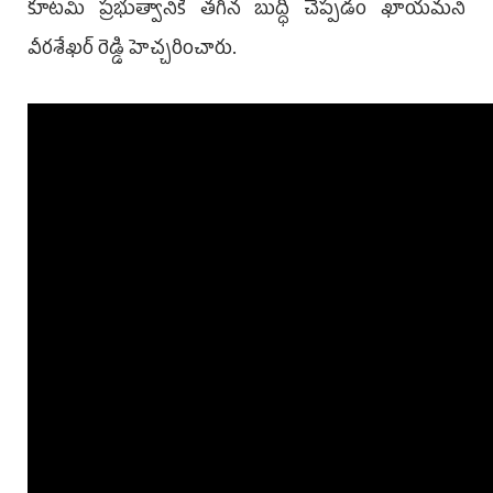
కూటమి ప్రభుత్వానికి తగిన బుద్ధి చెప్పడం ఖాయమని
వీరశేఖర్ రెడ్డి హెచ్చరించారు.