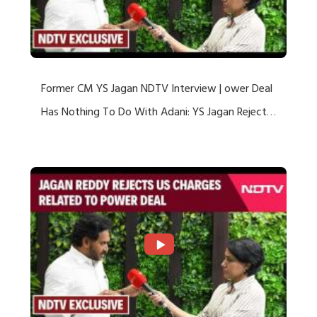
Former CM YS Jagan NDTV Interview | ower Deal
Has Nothing To Do With Adani: YS Jagan Rejects
US Charges