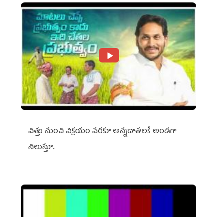
విత్తు నుంచి విక్రయం వరకూ అన్నదాతలకి అండగా
నిలుస్తూ..