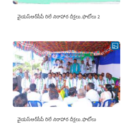
వైయ‌స్ఆర్‌సీపీ రిలే నిరాహార దీక్షలు..ఫొటోలు 2
వైయ‌స్ఆర్‌సీపీ రిలే నిరాహార దీక్షలు..ఫొటోలు