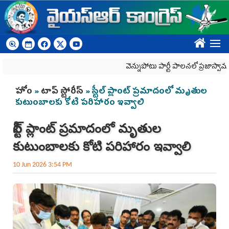
Skip to main content
????
వెన్నుపోటు పార్టీ పాలనలో ప్రజాస్వామ్యం ఖూన
You are here
హోం
»
టాప్ స్టోరీస్
» స్టీల్‌ ప్లాంట్‌ ప్రమాదంలో మృతుల
కుటుంబాలకు కోటి పరిహారం ఇవ్వాలి
స్టీల్‌ ప్లాంట్‌ ప్రమాదంలో మృతుల
కుటుంబాలకు కోటి పరిహారం ఇవ్వాలి
10 Jun 2026 3:54 PM