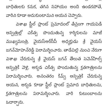
బాధితులకు కనుక, తగిన సహాయం అంది ఉండకపోతే,
వారిని కూడా ఆదుకుంటామని ఆయన చెప్పారు.
విశాఖ స్టీల్‌ ప్లాంట్‌ ప్రమాదంలో తీవ్రంగా గాయపడి
ఆస్పత్రుల్లో చికిత్స పొందుతున్న కార్మికులను మాజీ
ముఖ్యమంత్రి, వైయ‌స్ఆర్‌సీపీ అధ్యక్షుడు శ్రీ వైయస్‌
జగన్‌మోహన్‌రెడ్డి పరామర్శించారు. తాడేపల్లి నుంచి నేరుగా
విశాఖ చేరుకున్న శ్రీ వైయస్‌ జగన్‌ తొలుత సెవెన్‌హిల్స్‌
ఆస్పత్రికి వెళ్లి, అక్కడ చికిత్స పొందుతున్న క్షతగాత్రులను
పరామర్శించారు. అనంతరం కిమ్స్‌ ఆస్పత్రికి చేరుకున్న
ఆయన, అక్కడ కూడా స్టీల్‌ ప్లాంట్‌ ప్రమాద బాధితులను,
క్షతగాత్రులను పరామర్శించారు. వారి కుటుంబాలను
ఓదార్చారు.