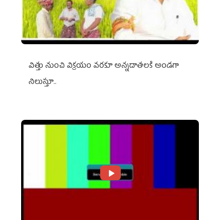
విత్తు నుంచి విక్రయం వరకూ అన్నదాతలకి అండగా
నిలుస్తూ..