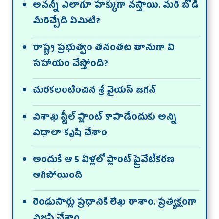
అవన్నీ ఎలాగూ హక్కుగా వస్తాయి. మరి బోడి
మీరిచ్చేది ఏమిటి?
రాష్ట్ర ప్రభుత్వం తనంతట తానుగా ఏ
సహాయం చేస్తోంది?
చురకలంటించిన శ్రీ వైయస్‌ జగన్‌
విశాఖ స్టీల్‌ ప్లాంట్‌ కాపాడేందుకు అన్ని
విధాలా కృషి చేశాం
అందుకే ఆ 5 ఏళ్లలో ప్లాంట్‌ ప్రైవేటీకరణ
ఆగిపోయింది
రెండుసార్లు ప్రధానికి లేఖ రాశాం. ప్రత్యక్షంగా