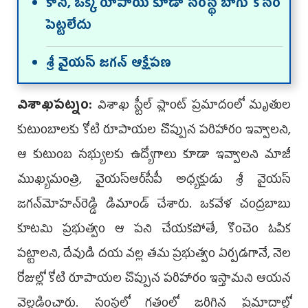
కానీ, ఒక్క రూపాయి కూడా సంస్థ బాగు కోసం
పెట్టలేదు
శ్రీ వైయస్‌ జగన్‌ ఆక్షేపణ
విశాఖపట్నం:
విశాఖ స్టీల్‌ ప్లాంట్‌ ప్రమాదంలో మృతుల
కుటుంబాలకు కోటి రూపాయల చొప్పున పరిహారం ఇవ్వాలని,
ఆ కుటుంబ సభ్యులకు ఉద్యోగాలు కూడా ఇవ్వాలని మాజీ
ముఖ్యమంత్రి, వైయ‌స్ఆర్‌సీపీ అధ్యక్షుడు శ్రీ వైయస్‌
జగన్‌మోహన్‌రెడ్డి డిమాండ్‌ చేశారు. ఒకవేళ చంద్రబాబు
కూటమి ప్రభుత్వం ఆ పని చేయకపోతే, కొంచెం ఓపిక
పట్టాలని, దేవుడి దయ వల్ల తమ ప్రభుత్వం ఏర్పడగానే, నెల
రోజుల్లో కోటి రూపాయల చొప్పున పరిహారం ఇస్తామని ఆయన
వెల్లడించారు. సంస్థలో గతంలో జరిగిన ప్రమాదాల్లో