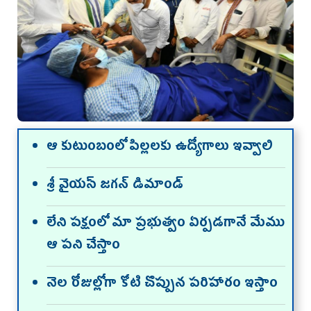
ఆ కుటుంబంలో పిల్లలకు ఉద్యోగాలు ఇవ్వాలి
శ్రీ వైయస్‌ జగన్‌ డిమాండ్‌
లేని పక్షంలో మా ప్రభుత్వం ఏర్పడగానే మేము
ఆ పని చేస్తాం
నెల రోజుల్లోగా కోటి చొప్పున పరిహారం ఇస్తాం