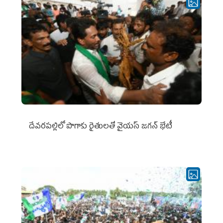
దేవరపల్లిలో పొగాకు రైతులతో వైయస్ జగన్ భేటీ