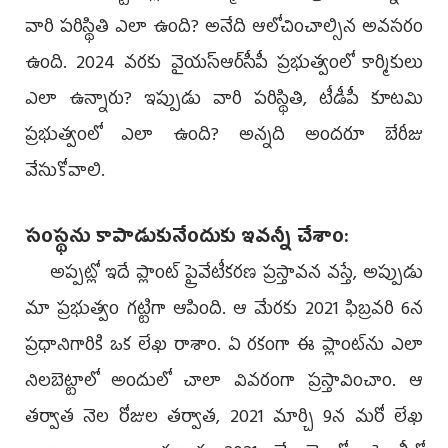
వారి పరిస్థితి ఎలా ఉంది? అనేది ఆలోచించాల్సిన అవసరం
ఉంది. 2024 వరకు వైయ‌స్ఆర్‌సీపీ ప్రభుత్వంలో కార్మికులు
ఎలా ఉన్నారు? ఇప్పుడు వారి పరిస్థితి, టీడీపీ కూటమి
ప్రభుత్వంలో ఎలా ఉంది? అన్నది అందరూ బేరీజు
వేసుకోవాలి.
సంస్థను కాపాడుకునేందుకు ఇవన్నీ చేశాం:
అప్పట్లో ఇదే ప్లాంట్‌ ప్రైవేటీకరణ ప్రస్తావన వస్తే, అప్పుడు
మా ప్రభుత్వం గట్టిగా ఆపింది. ఆ మేరకు 2021 ఫిబ్రవరి 6న
ప్రధానిగారికి ఒక లేఖ రాశాం. ఏ రకంగా ఈ ప్లాంట్‌ను ఎలా
నిలబెట్టాలో అందులో చాలా వివరంగా ప్రస్తావించాం. ఆ
తర్వాత నెల రోజుల తర్వాత, 2021 మార్చి 9న మరో లేఖ