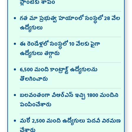
ప్లాంట్‌కు శాపం
గత మా ప్రభుత్వ హయాంలో సంస్థలో 28 వేల
ఉద్యోగులు
ఈ రెండేళ్లలో సంస్థలో 10 వేలకు పైగా
ఉద్యోగులు తగ్గారు
6,500 మంది కాంట్రాక్ట్‌ ఉద్యోగులను
తొలగించారు
బలవంతంగా వీఆర్‌ఎస్‌ ఇచ్చి 1800 మందిని
పంపించేశారు
మరో 2,500 మంది ఉద్యోగులు పదవీ విరమణ
చేశారు