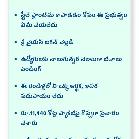
స్టీల్‌ ప్లాంట్‌ను కాపాడడం కోసం ఈ ప్రభుత్వం
ఏమీ చేయలేదు
శ్రీ వైయస్‌ జగన్‌ వెల్లడి
ఉద్యోగులకు నాలుగున్నర నెలలుగా జీతాలు
పెండింగ్‌
ఈ రెండేళ్లలో ఏ ఒక్క ఆర్థిక, ఇతర
సదుపాయం లేదు
రూ.11,440 కోట్ల ప్యాకేజీపై గొప్పగా ప్రచారం
చేశారు