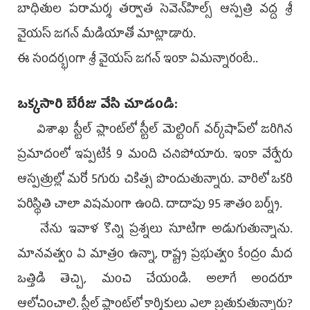
బాధితుల పరామర్శ తర్వాత సెవెన్‌హిల్స్‌ ఆస్పత్రి వద్ద శ్రీ
వైయస్‌ జగన్‌ మీడియాతో మాట్లాడారు.
ఈ సందర్భంగా శ్రీ వైయస్‌ జగన్‌ ఇంకా ఏమన్నారంటే..
ఒక్కసారి బేరీజు వేసి చూడండి:
విశాఖ స్టీల్‌ ప్లాంట్‌లో స్టీల్‌ మెల్టింగ్‌ వర్క్‌షాప్‌లో జరిగిన
ప్రమాదంలో ఇప్పటికే 9 మంది చనిపోయారు. ఇంకా వేర్వేరు
ఆస్పత్రుల్లో మరో 5గురు చికిత్స పొందుతున్నారు. వారిలో ఒకరి
పరిస్థితి చాలా విషమంగా ఉంది. దాదాపు 95 శాతం బర్న్స్‌.
నేను ఇవాళ కొన్ని ప్రశ్నలు సూటిగా అడుగుతున్నాను.
మానవత్వం ఏ మాత్రం ఉన్నా, రాష్ట్ర ప్రభుత్వం కేంద్రం మీద
ఒత్తిడి తెచ్చి, మంచి చేయండి. అలాగే అందరూ
ఆలోచించాలి. స్టీల్‌ ప్లాంట్‌లో కార్మికులు ఎలా బ్రతుకుతున్నారు?