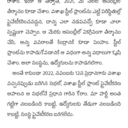
రాశాం. ఇంకా ఆ తర్వాత, 2021, మే నెలలో అసెంబ్లీలో
తీర్మానం కూడా చేశాం. విశాఖ స్టీల్‌ ప్లాంట్‌ను ఎట్టి పరిస్థితుల్లో
ప్రైవేటీకరించవద్దని, దాన్ని ఎలా నడపవచ్చో కూడా చాలా
స్పష్టంగా చెప్పాం. ఆ మేరకు అసెంబ్లీలో ఏకగ్రీవంగా తీర్మానం
చేసి, అన్ని వివరాలతో కేంద్రానికి కూడా పంపాం. స్టీల్‌
ప్లాంట్‌ను కాపాడుకోవడానికి ఆ విధంగా అన్ని విధాలుగా కృషి
చేశాం. అలా సంస్థను, ఉద్యోగులను కాపాడగలిగాం.
అంతే కాకుండా 2022, నవంబరు 12న ప్రధానిగారు విశాఖ
వచ్చినప్పుడు జరిగిన సభలో, విశాఖ స్టీల్‌ ప్లాంట్‌ ప్రైవేటీకరణ
ఆపాలని ఆ సభలోనే ప్రధాని గారిని కోరాం. మా పార్టీ అంత
గట్టిగా నిలబడింది కాబట్టి, ఉద్యోగులకు తోడుగా నిలబడింది
కాబట్టి, సంస్థ ప్రైవేటీకరణ జరగలేదు.