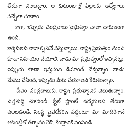
తోడుగా నిలబడ్డాం. ఆ కుటుంబాల్లో పిల్లలకు ఉద్యోగాలు
వచ్చేలా చూశాం.
కాగా, ఇప్పుడు చంద్రబాబు ప్రభుత్వం చాలా దారుణంగా
ఉంది.
కార్మికులకు రావాల్సినవే వస్తున్నాయి. రాష్ట్ర ప్రభుత్వం నుంచి
కూడా సహాయం చేయాలి. నాడు మా ప్రభుత్వంలో ఇచ్చినట్లు,
ఇప్పుడు కూడా ఇవ్వమని డిమాండ్‌ చేస్తున్నాం. నాడు
మేము చేసింది, ఇప్పుడు మీరు చేయాలని కోరుతున్నాం.
సీఎం చంద్రబాబుకు, రాష్ట్ర ప్రభుత్వానికి చెబుతున్నాం.
చిత్తశుద్ధి చూపండి. స్టీల్‌ ప్లాంట్‌ ఉద్యోగులకు తోడుగా
నిలబడండి. సంస్థ ప్రైవేటీకరణ వద్దంటూ మా మాదిరిగానే
అసెంబ్లీలో తీర్మానం చేసి, కేంద్రానికి పంపండి.