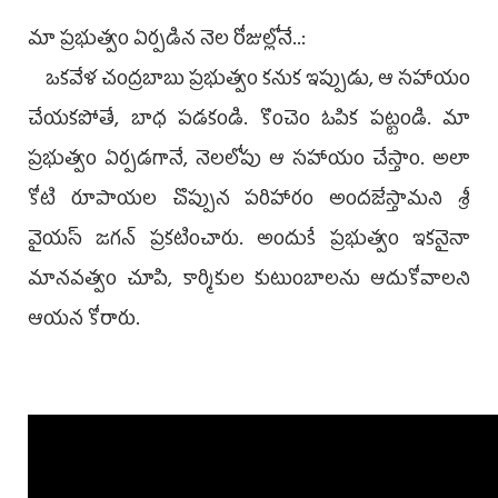
మా ప్రభుత్వం ఏర్పడిన నెల రోజుల్లోనే..:
ఒకవేళ చంద్రబాబు ప్రభుత్వం కనుక ఇప్పుడు, ఆ సహాయం
చేయకపోతే, బాధ పడకండి. కొంచెం ఓపిక పట్టండి. మా
ప్రభుత్వం ఏర్పడగానే, నెలలోపు ఆ సహాయం చేస్తాం. అలా
కోటి రూపాయల చొప్పున పరిహారం అందజేస్తామని శ్రీ
వైయస్‌ జగన్‌ ప్రకటించారు. అందుకే ప్రభుత్వం ఇకనైనా
మానవత్వం చూపి, కార్మికుల కుటుంబాలను ఆదుకోవాలని
ఆయన కోరారు.