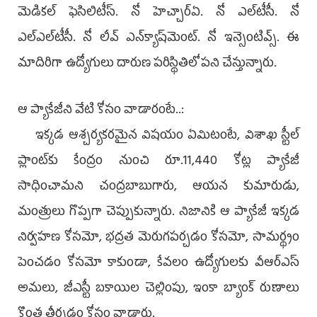
మెడికల్‌ ఫెసిలిటీస్‌. నో హెచ్చార్‌ఏ. నో ఎల్‌టీసీ. నో
ఎల్‌ఎల్‌టీసీ. నో లీవ్‌ ఎన్‌క్యాష్‌మెంట్‌. నో ఇన్సెంటివ్స్‌. ఈ
మాదిరిగా ఉద్యోగులు దారుణ పరిస్థితిలో పని చేస్తున్నారు.
ఆ ప్యాకేజీని వేటి కోసం వాడారంటే..:
ఇక్కడ ఆశ్చర్యకరమైన విషయం ఏమిటంటే, విశాఖ స్టీల్‌
ప్లాంట్‌కు కేంద్రం నుంచి రూ.11,440 కోట్ల ప్యాకేజీ
సాధించామని చంద్రబాబుగారు, ఆయన కుమారుడు,
మంత్రులు గొప్పగా చెప్పుకున్నారు. నిజానికి ఆ ప్యాకేజీ ఇక్కడ
నిర్వహణ కోసమో, భద్రత మెరుగపర్చడం కోసమో, సామర్థ్యం
పెంచడం కోసమో కాకుండా, కేవలం ఉద్యోగులకు వీఆర్‌ఎస్‌
అమలు, జీఎస్టీ బకాయిల చెల్లింపు, ఇంకా బ్యాంక్‌ రుణాలు
కొంత తీర్చడం కోసం వాడారు.