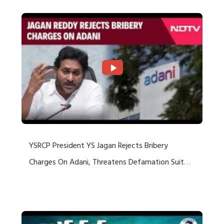
YSRCP President YS Jagan Rejects Bribery
Charges On Adani, Threatens Defamation Suit
Against Media Groups