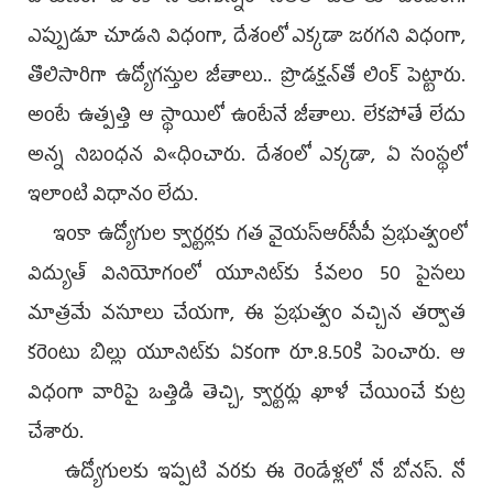
ఎప్పుడూ చూడని విధంగా, దేశంలో ఎక్కడా జరగని విధంగా,
తొలిసారిగా ఉద్యోగస్తుల జీతాలు.. ప్రొడక్షన్‌తో లింక్‌ పెట్టారు.
అంటే ఉత్పత్తి ఆ స్థాయిలో ఉంటేనే జీతాలు. లేకపోతే లేదు
అన్న నిబంధన వి«ధించారు. దేశంలో ఎక్కడా, ఏ సంస్థలో
ఇలాంటి విధానం లేదు.
ఇంకా ఉద్యోగుల క్వార్టర్లకు గత వైయ‌స్ఆర్‌సీపీ ప్రభుత్వంలో
విద్యుత్‌ వినియోగంలో యూనిట్‌కు కేవలం 50 పైసలు
మాత్రమే వసూలు చేయగా, ఈ ప్రభుత్వం వచ్చిన తర్వాత
కరెంటు బిల్లు యూనిట్‌కు ఏకంగా రూ.8.50కి పెంచారు. ఆ
విధంగా వారిపై ఒత్తిడి తెచ్చి, క్వార్టర్లు ఖాళీ చేయించే కుట్ర
చేశారు.
ఉద్యోగులకు ఇప్పటి వరకు ఈ రెండేళ్లలో నో బోనస్‌. నో