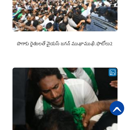
పొగాకు రైతుల‌తో వైయ‌స్ జ‌గ‌న్ ముఖాముఖి..ఫొటోలు2