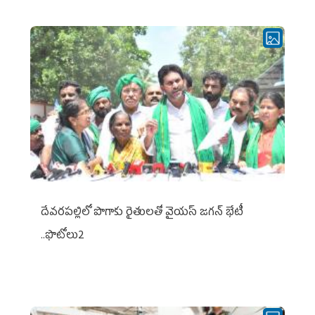
దేవరపల్లిలో పొగాకు రైతులతో వైయస్ జగన్ భేటీ
..ఫొటోలు2