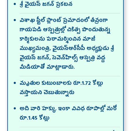
శ్రీ వైయస్‌ జగన్‌ ప్రకటన
విశాఖ స్టీల్‌ ప్లాంట్‌ ప్రమాదంలో తీవ్రంగా
గాయపడి ఆస్పత్రుల్లో చికిత్స పొందుతున్న
కార్మికులను పరామర్శించిన మాజీ
ముఖ్యమంత్రి, వైయ‌స్ఆర్‌సీపీ అధ్యక్షుడు శ్రీ
వైయస్‌ జగన్, సెవెన్‌హిల్స్‌ ఆస్పత్రి వద్ద
మీడియాతో మాట్లాడారు.
మృతుల కుటుంబాలకు రూ.1.72 కోట్లు
వస్తాయని చెబుతున్నారు
అది వారి హక్కు. ఇంకా వివిధ రూపాల్లో మరో
రూ.1.45 కోట్లు