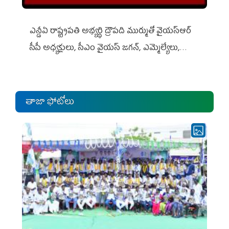
ఎన్డీఏ రాష్ట్ర‌ప‌తి అభ్య‌ర్థి ద్రౌప‌ది ముర్ముతో వైయ‌స్ఆర్
సీపీ అధ్య‌క్షులు, సీఎం వైయ‌స్ జ‌గ‌న్, ఎమ్మెల్యేలు,
ఎంపీల స‌మావేశం
తాజా ఫోటోలు