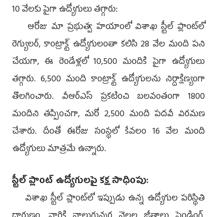
10 వేలకు పైగా ఉద్యోగులు తగ్గారు:
ఆరోజు మా ప్రభుత్వ హయాంలో విశాఖ స్టీల్‌ ప్లాంట్‌లో
రెగ్యులర్, కాంట్రాక్ట్‌ ఉద్యోగులంతా కలిసి 28 వేల మంది పని
చేయగా, ఈ రెండేళ్లలో 10,500 మందికి పైగా ఉద్యోగులు
తగ్గారు. 6,500 మంది కాంట్రాక్ట్‌ ఉద్యోగులను నిర్దాక్షిణ్యంగా
తొలగించారు. వీఆర్‌ఎస్‌ ప్రకటించి బలవంతంగా 1800
మందిని తప్పించగా, మరో 2,500 మంది పదవీ విరమణ
చేశారు. దీంతో ఈరోజు సంస్థలో కేవలం 16 వేల మంది
ఉద్యోగులు మాత్రమే ఉన్నారు.
స్టీల్‌ ప్లాంట్‌ ఉద్యోగులపై కక్ష సాధింపు:
విశాఖ స్టీల్‌ ప్లాంట్‌లో ఇప్పుడు ఉన్న ఉద్యోగుల పరిస్థితి
దారుణం. వారికి నాలుగున్నర నెలల జీతాలు పెండింగ్‌.