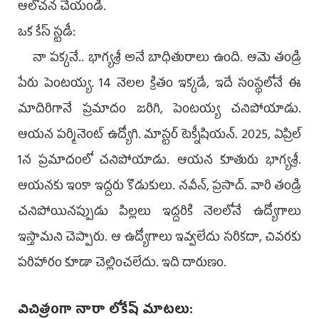
ఆలోచన చేయండి.
ఒక కేస్‌ స్టడీ:
నా పక్కనే.. భాగ్యశ్రీ అనే బాధితురాలు ఉంది. ఆమె తండ్రి
పేరు పెంటయ్య. 14 నెలల క్రితం ఇక్కడే, ఇదే సంస్థలోనే ఈ
మాదిరిగానే ప్రమాదం జరిగి, పెంటయ్య చనిపోయాడు.
ఆయన పర్మినెంట్‌ ఉద్యోగి. మాస్టర్‌ టెక్నీషియన్‌. 2025, ఏప్రిల్‌
1న ప్రమాదంలో చనిపోయాడు. ఆయన కూతురు భాగ్యశ్రీ.
ఆయనకు ఇంకా ఇద్దరు కొడుకులు. నవీన్, ప్రసాద్‌. వారి తండ్రి
చనిపోయినప్పుడు పిల్లలు ఇద్దరికి నెలలోనే ఉద్యోగాలు
ఇస్తామని చెప్పారు. ఆ ఉద్యోగాలు ఇవ్వలేదు సరికదా, చివరకు
పరిహారం కూడా చెల్లించలేదు. ఇది దారుణం.
విచిత్రంగా నారా లోకేష్‌ మాటలు: