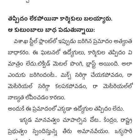
తప్పిదం లేకపోయినా కార్మికులు బలయ్యారు.
ఆ కుటుంబాలు బాధ పడుతున్నాయి:
విశాఖ స్టీల్‌ ప్లాంట్‌లో ఇప్పుడు జరిగిన ప్రమాదం అత్యంత
బాధాకరం. ఈ ఘటనలో ఉద్యోగులు, కార్మికుల తప్పిదం ఏ
మాత్రం లేదు.లిక్విడ్‌ మెటల్‌ పొంగి, బ్లాస్ట్‌ అయింది. అలా
ఎందుకు జరిగిందంటే.. మిక్స్‌ సరిగ్గా చేయకపోవడం, రా
మెటేరియల్‌ సరిగ్గా కలపకపోవడం, రా మెటేరియల్‌లో
నాణ్యత లోపించడం కారణం.
అందుకే ఈ ప్రమాదంలో ఎక్కడా ఉద్యోగుల తప్పిదం లేదు.
ఇక్కడ మానవత్వం చూపాల్సిన చోట.. కేంద్రం, రాష్ట్ర
ప్రభుత్వం స్పందిస్తున్న తీరు అమానవీయం. ఒక్కసారి