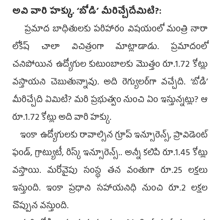
అవి వారి హక్కు. ‘బోడి’ మీరిచ్చేదేమిటి?:
ప్రమాద బాధితులకు పరిహారం విషయంలో మంత్రి నారా
లోకేష్‌ చాలా విచిత్రంగా మాట్లాడాడు. ప్రమాదంలో
చనిపోయిన ఉద్యోగుల కుటుంబాలకు మొత్తం రూ.1.72 కోట్లు
వస్తాయని చెబుతున్నావు. అది రెగ్యులర్‌గా వచ్చేది. ‘బోడి’
మీరిచ్చేది ఏమిటి? మరి ప్రభుత్వం నుంచి ఏం ఇస్తున్నట్లు? ఆ
రూ.1.72 కోట్లు అది వారి హక్కు.
ఇంకా ఉద్యోగులకు రావాల్సిన గ్రూప్‌ ఇన్సూరెన్స్, ప్రావిడెంట్‌
ఫండ్, గ్రాట్యుటీ, రిస్క్‌ ఇన్సూరెన్స్‌.. అన్నీ కలిపి రూ.1.45 కోట్లు
వస్తాయి. మరోవైపు సంస్థ తన వంతుగా రూ.25 లక్షలు
ఇస్తుంది. ఇంకా ప్రధాని సహాయనిధి నుంచి రూ.2 లక్షల
చొప్పున వస్తుంది.