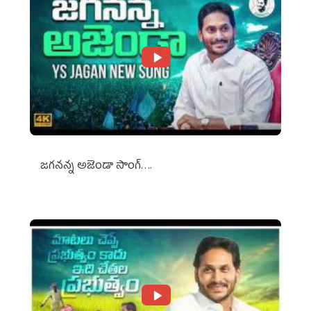
జగనన్న అజెండా సాంగ్….