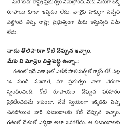
మరి ‘బోడి’ రాష్ట్ర ప్రభుత్వం ఏమిస్తోంది. మీకు మీరుగా ఒక్క
రూపాయి కూడా ఇవ్వడం లేదు. వాళ్లకు హక్కుగా వచ్చేది
వస్తోంది తప్ప, రాష్ట్ర ప్రభుత్వంగా మీరు ఇస్తున్నది ఏమీ
లేదు.
నాడు తొలిసారిగా కోటి చొప్పున ఇచ్చాం.
మీకు ఏ మాత్రం చిత్తశుద్ధి ఉన్నా..:
గతంలో ఇదే విశాఖలో ఎల్‌జీ పాలిమర్స్‌లో గ్యాస్‌ లీక్‌ వల్ల
14 మంది చనిపోతే, మా ప్రభుత్వం చాలా వేగంగా
స్పందించింది. కోటి రూపాయల చొప్పున పరిహారం
ప్రకటించడమే కాకుండా, నేనే స్వయంగా ఇక్కడకు వచ్చి
చనిపోయిన వారి కుటుంబాలకు కోటి చొప్పున ఇచ్చాం.
గతంలో దేశంలో ఎక్కడా అలా జరగలేదు. ఆ కుటుంబాలకు