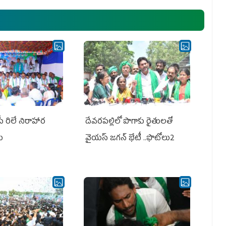
ఎమ్మెల్యేలు, ఎంపీల స‌మావేశం
పీ రిలే నిరాహార
దేవరపల్లిలో పొగాకు రైతులతో
లు
వైయస్ జగన్ భేటీ ..ఫొటోలు2