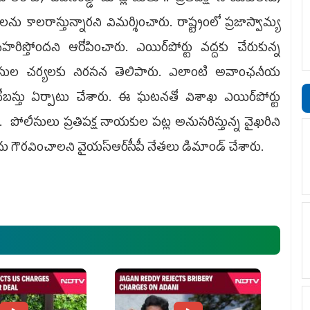
లను కాలరాస్తున్నారని విమర్శించారు. రాష్ట్రంలో ప్రజాస్వామ్య
రిస్తోందని ఆరోపించారు. ఎయిర్‌పోర్టు వద్దకు చేరుకున్న
పోలీసుల చర్యలకు నిరసన తెలిపారు. ఎలాంటి అవాంఛనీయ
్తు ఏర్పాటు చేశారు. ఈ ఘటనతో విశాఖ ఎయిర్‌పోర్టు
ాయి. పోలీసులు ప్రతిపక్ష నాయకుల పట్ల అనుసరిస్తున్న వైఖరిని
లను గౌరవించాలని వైయ‌స్ఆర్‌సీపీ నేతలు డిమాండ్ చేశారు.