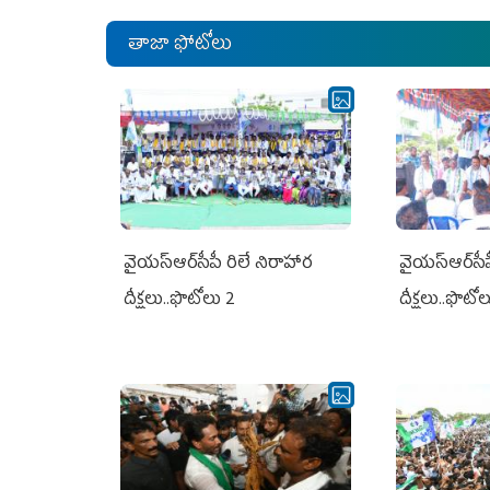
తాజా ఫోటోలు
వైయ‌స్ఆర్‌సీపీ రిలే నిరాహార
వైయ‌స్ఆర్‌సీ
దీక్షలు..ఫొటోలు 2
దీక్షలు..ఫొటో