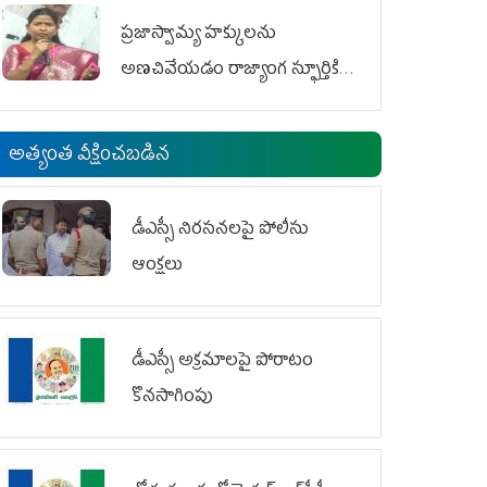
ప్రజాస్వామ్య హక్కులను
అణచివేయడం రాజ్యాంగ స్ఫూర్తికి
విరుద్ధం
అత్యంత వీక్షించబడిన
డీఎస్సీ నిరసనలపై పోలీసు
ఆంక్షలు
డీఎస్సీ అక్రమాలపై పోరాటం
కొనసాగింపు