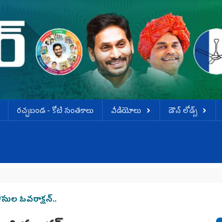
ర‌చ్చ‌బండ‌ - కోటి సంత‌కాలు
వీడియోలు
డౌన్ లోడ్స్
డ
లీసుల ఓవరాక్షన్..