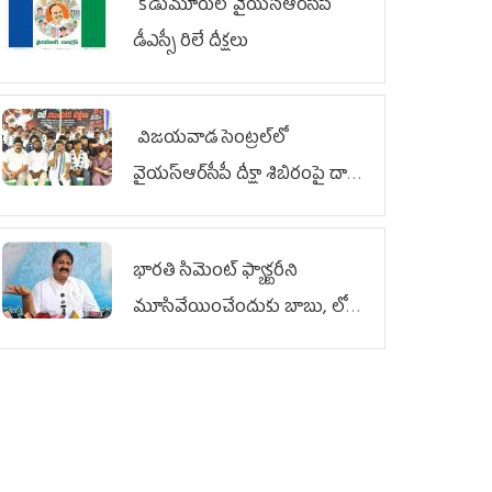
కోడుమూరులో వైయ‌స్ఆర్‌సీపీ
డీఎస్సీ రిలే దీక్షలు
విజయవాడ సెంట్రల్‌లో
వైయ‌స్ఆర్‌సీపీ దీక్షా శిబిరంపై దాడి
దుర్మార్గం
భారతి సిమెంట్ ఫ్యాక్టరీని
మూసివేయించేందుకు బాబు, లోకేశ్
కుట్ర