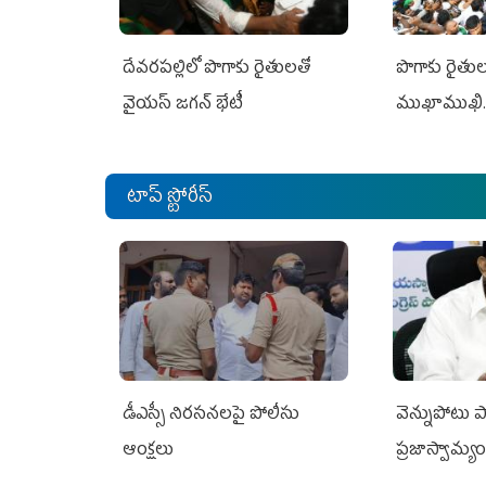
దేవరపల్లిలో పొగాకు రైతులతో
పొగాకు రైతుల‌
వైయస్ జగన్ భేటీ
ముఖాముఖి.
టాప్ స్టోరీస్
డీఎస్సీ నిరసనలపై పోలీసు
వెన్నుపోటు ప
ఆంక్షలు
ప్రజాస్వామ్య