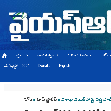
Skip to main content
వార్తలు
నాయకత్వం
పత్రికా ప్రకటనలు
ఫోటోలు
మేనిఫెస్టో - 2024
Donate
English
You are here
హోం
»
టాప్ స్టోరీస్
» విశాఖ ఎయిర్‌పోర్టు వద్ద పో