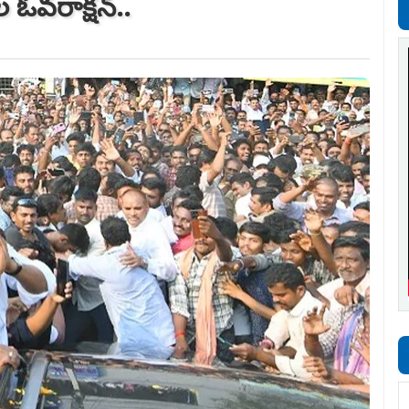
ల ఓవరాక్షన్..