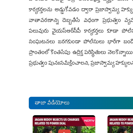
కార్యకర్తలను అడ్డుకోవడం ద్వారా ప్రజాస్వామ్య హక్కు
వాతావరణాన్ని దెబ్బతీసే విధంగా ప్రభుత్వం వ్యవహ
పలువురు వైయ‌స్ఆర్‌సీపీ కార్యకర్తలు కూడా 
సంఘటనలు జరగకుండా పోలీసులు భారీగా బందోబస
ప్రాంతంలో కొంతసేపు ఉద్రిక్త పరిస్థితులు నెలకొన్న
ప్రభుత్వం పునఃసమీక్షించాలని, ప్రజాస్వామ్య హక్కు
తాజా వీడియోలు