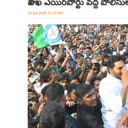
విశాఖ ఎయిర్‌పోర్టు వద్ద పోలీసు
10 Jun 2026 11:33 AM