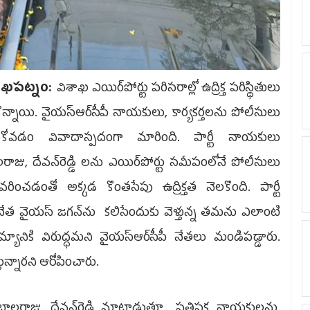
ాఖపట్నం:
విశాఖ ఎయిర్‌పోర్టు పరిసరాల్లో ఉద్రిక్త పరిస్థితులు
ొన్నాయి. వైయ‌స్ఆర్‌సీపీ నాయకులు, కార్యకర్తలను పోలీసులు
డుకోవడం వివాదాస్పదంగా మారింది. పార్టీ నాయకులు
ాజు, దేవన్‌రెడ్డి లను ఎయిర్‌పోర్టు సమీపంలోనే పోలీసులు
వరించడంతో అక్కడ కొంతసేపు ఉద్రిక్తత నెలకొంది. పార్టీ
ేత వైయ‌స్ జ‌గ‌న్‌ను కలిసేందుకు వెళ్తున్న తమను ఎలాంటి
్యానికి విరుద్ధమని వైయ‌స్ఆర్‌సీపీ నేతలు మండిపడ్డారు.
ున్నారని ఆరోపించారు.
బాలరాజు, దేవన్‌రెడ్డి మాట్లాడుతూ.. ప్రతిపక్ష నాయకులను,