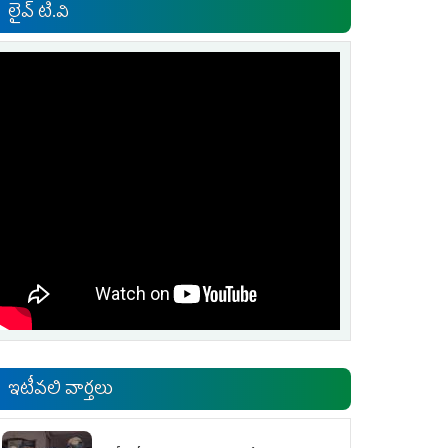
లైవ్ టి.వి
ఇటీవలి వార్తలు