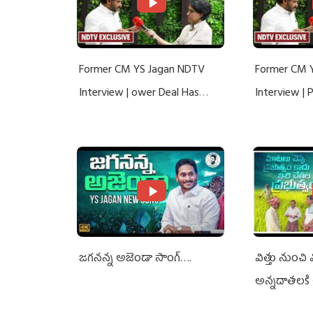
Former CM YS Jagan NDTV
Former CM 
Interview | ower Deal Has
Interview |
Nothing To Do With Adani: YS
Nothing To 
Jagan Rejects US Charges
Jagan Rejec
జగనన్న అజెండా సాంగ్….
విత్తు నుంచి
అన్నదాతలకి 