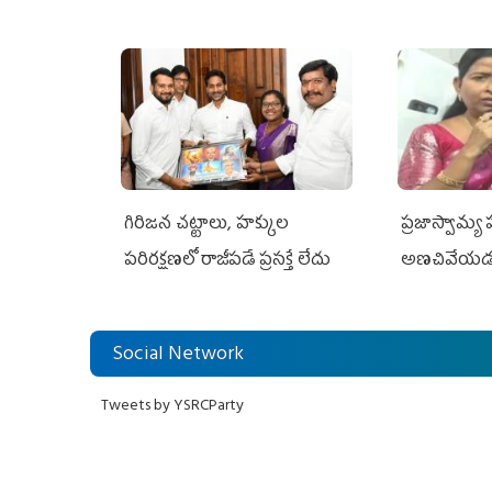
గిరిజన చట్టాలు, హక్కుల
ప్రజాస్వామ్య
పరిరక్షణలో రాజీపడే ప్రసక్తే లేదు
అణచివేయడం ర
విరుద్ధం
Social Network
Tweets by YSRCParty