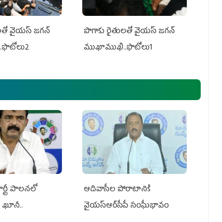
తో వైయ‌స్ జ‌గ‌న్
పొగాకు రైతుల‌తో వైయ‌స్ జ‌గ‌న్
.ఫొటోలు2
ముఖాముఖి..ఫొటోలు1
ార్టీ పాలనలో
ఆదివాసీల పోరాటానికి
ం ఖూనీ..
వైయ‌స్ఆర్‌సీపీ సంఘీభావం