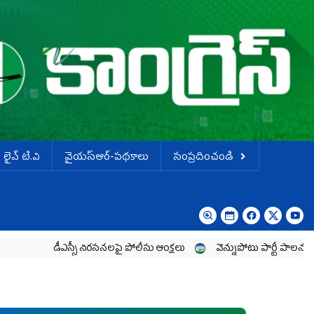
లైవ్ టి.వి
వైయస్ఆర్-పథకాలు
సంప్రదించండి
ీఎస్సీ నిరసనలపై పోలీసు ఆంక్షలు
వెన్నుపోటు పార్టీ పాలనలో ప్రజాస్వామ్యం 