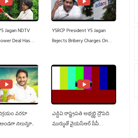
YS Jagan NDTV
YSRCP President YS Jagan
 Power Deal Has
Rejects Bribery Charges On
Do With Adani: YS
Adani, Threatens Defamation
ts US Charges
Suit Against Media Groups
 విక్రయం వరకూ
ఎన్డీఏ రాష్ట్ర‌ప‌తి అభ్య‌ర్థి ద్రౌప‌ది
అండగా నిలుస్తూ..
ముర్ముతో వైయ‌స్ఆర్ సీపీ
అధ్య‌క్షులు, సీఎం వైయ‌స్ జ‌గ‌న్,