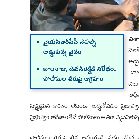
విశ
వైయ‌స్ఆర్‌సీపీ నేతల్ని
నెలక
అడ్డుకున్న వైనం
అడ్
బాలరాజు, దేవన్‌రెడ్డికి నిరోధం..
బాలర
పోలీసుల తీరుపై ఆగ్రహం
నిలు
అధిన
స్పష్టమైన కారణం లేకుండా అడ్డుకోవడం ప్రజాస్వామ
ప్రభుత్వం ఆదేశాలతోనే పోలీసులు అతిగా వ్యవహరిస్త
పోలీసుల తీరుపై తీవ్ర అసంతృప్తి వ్యక్తం చేసిన 