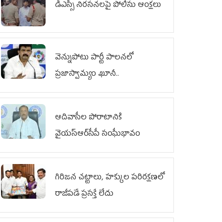
డీఎస్సీ నిరసనలపై పోలీసు ఆంక్షలు
వెన్నుపోటు పార్టీ పాలనలో
ప్రజాస్వామ్యం ఖూనీ..
ఆదివాసీల పోరాటానికి
వైయ‌స్ఆర్‌సీపీ సంఘీభావం
గిరిజన చట్టాలు, హక్కుల పరిరక్షణలో
రాజీపడే ప్రసక్తే లేదు