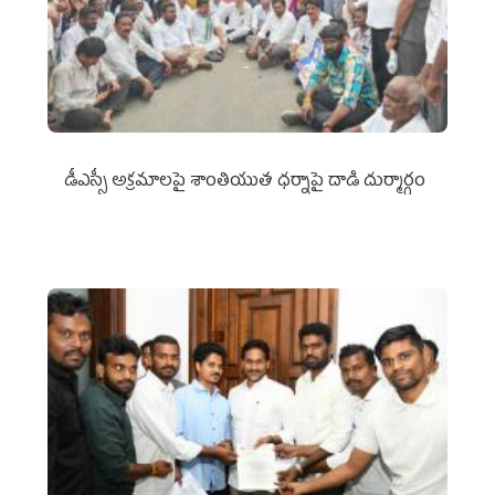
డీఎస్సీ అక్రమాలపై శాంతియుత ధర్నాపై దాడి దుర్మార్గం