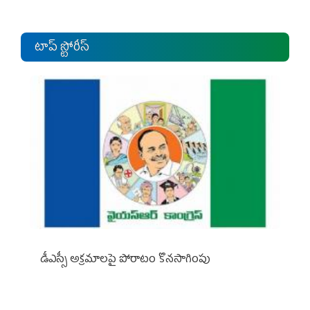
టాప్ స్టోరీస్
డీఎస్సీ అక్రమాలపై పోరాటం కొనసాగింపు