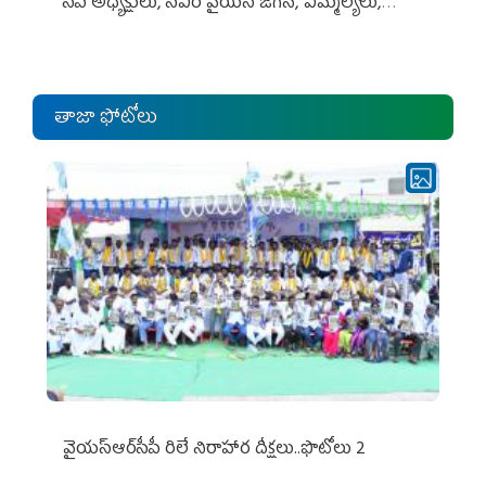
సీపీ అధ్య‌క్షులు, సీఎం వైయ‌స్ జ‌గ‌న్, ఎమ్మెల్యేలు,
ఎంపీల స‌మావేశం
తాజా ఫోటోలు
వైయ‌స్ఆర్‌సీపీ రిలే నిరాహార దీక్షలు..ఫొటోలు 2