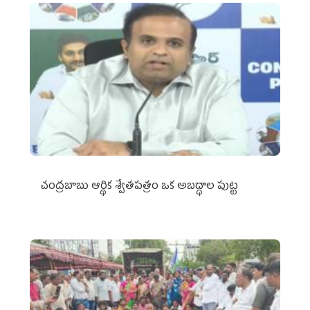
చంద్రబాబు ఆర్థిక శ్వేతపత్రం ఒక అబద్ధాల పుట్ట