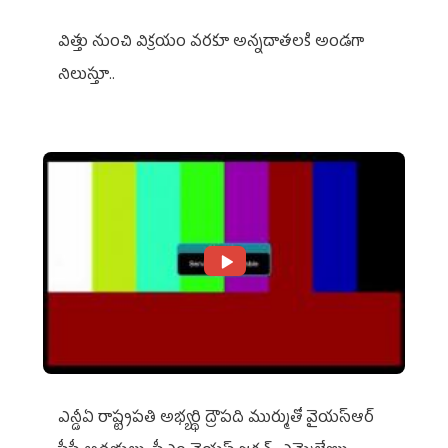
విత్తు నుంచి విక్రయం వరకూ అన్నదాతలకి అండగా
నిలుస్తూ..
ఎన్డీఏ రాష్ట్ర‌ప‌తి అభ్య‌ర్థి ద్రౌప‌ది ముర్ముతో వైయ‌స్ఆర్