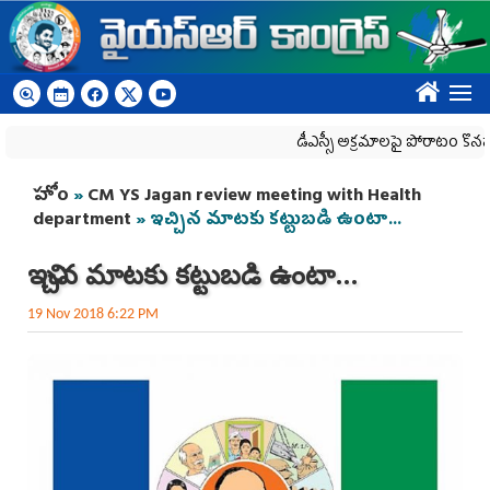
Skip to main content
????
డీఎస్సీ అక్రమాలపై పోరాటం కొనసాగింప
You are here
హోం
»
CM YS Jagan review meeting with Health
department
» ఇచ్చిన మాటకు కట్టుబడి ఉంటా...
ఇచ్చిన మాటకు కట్టుబడి ఉంటా...
19 Nov 2018 6:22 PM