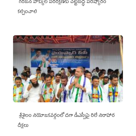
గిరిజన హక్కుల పరిరక్షణకు చట్టబద్ధ పరిష్కారం
కల్పించాలి
శ్రీశైలం నియోజకవర్గంలో దగా డీఎస్సీపై రిలే నిరాహార
దీక్షలు