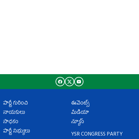
పార్టీ గురించి
ఈవెంట్స్
నాయకులు
మీడియా
సాధకం
న్యూస్
పార్టీ సభ్యులు
YSR CONGRESS PARTY