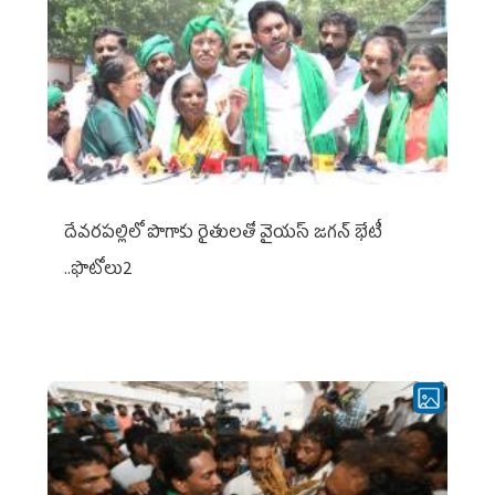
దేవరపల్లిలో పొగాకు రైతులతో వైయస్ జగన్ భేటీ
..ఫొటోలు2