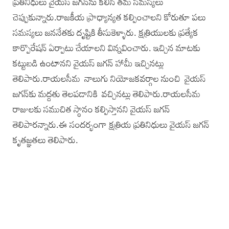
ప్రతినిధులు వైయస్‌ జగన్‌ను కలిసి తమ సమస్యలు
చెప్పుకున్నారు.రాజకీయ ప్రాధ్యాన్యత కల్పించాలని కోరుతూ పలు
సమస్యలు జననేతకు దృష్టికి తీసుకెళ్ళారు. క్షత్రియులకు ప్రత్యేక
కార్పొరేషన్‌ ఏర్పాటు చేయాలని విన్నవించారు. ఇచ్చిన మాటకు
కట్టుబడి ఉంటానని వైయస్‌ జగన్‌ హామీ ఇచ్చినట్లు
తెలిపారు.రాయలసీమ నాలుగు నియోజకవర్గాల నుంచి వైయస్‌
జగన్‌కు మద్దతు తెలపడానికి వచ్చినట్లు తెలిపారు.రాయలసీమ
రాజులకు సముచిత స్థానం కల్పిస్తానని వైయస్‌ జగన్‌
తెలిపారన్నారు.ఈ సందర్భంగా క్షత్రియ ప్రతినిధులు వైయస్‌ జగన్‌
కృతజ్ఞతలు తెలిపారు.