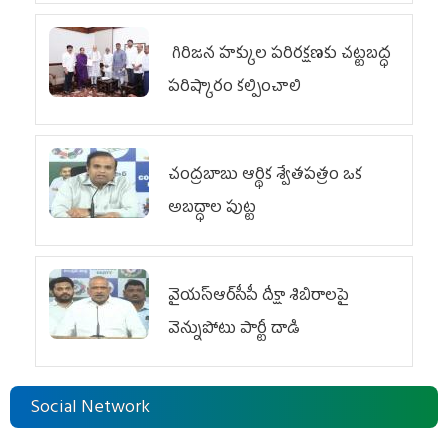
గిరిజన హక్కుల పరిరక్షణకు చట్టబద్ధ
పరిష్కారం కల్పించాలి
చంద్రబాబు ఆర్థిక శ్వేతపత్రం ఒక
అబద్ధాల పుట్ట
వైయ‌స్ఆర్‌సీపీ దీక్షా శిబిరాలపై
వెన్నుపోటు పార్టీ దాడి
Social Network