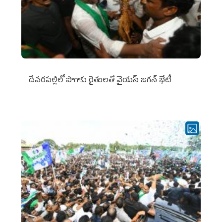
దేవరపల్లిలో పొగాకు రైతులతో వైయస్ జగన్ భేటీ