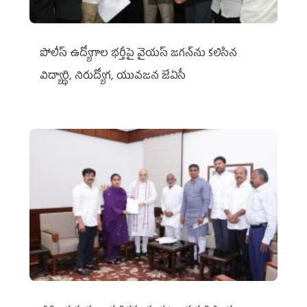
పోలీస్ ఉద్యోగాల భర్తీపై వైయస్ జగన్‌ను కలిసిన
విద్యార్థి, నిరుద్యోగ, యువజన జేఏసీ