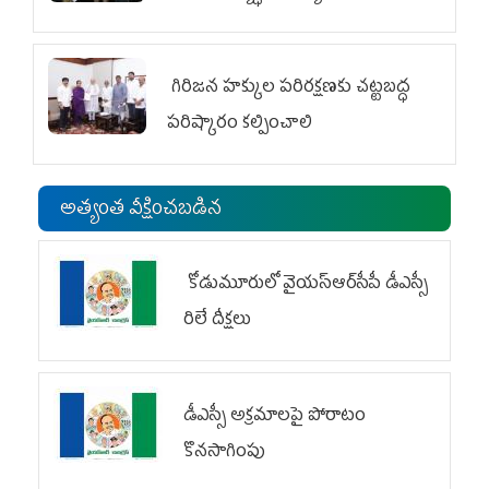
జేఏసీ
గిరిజన హక్కుల పరిరక్షణకు చట్టబద్ధ
పరిష్కారం కల్పించాలి
అత్యంత వీక్షించబడిన
కోడుమూరులో వైయ‌స్ఆర్‌సీపీ డీఎస్సీ
రిలే దీక్షలు
డీఎస్సీ అక్రమాలపై పోరాటం
కొనసాగింపు