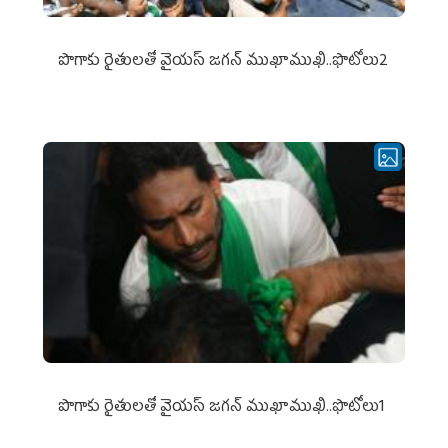
పొగాకు రైతుల‌తో వైయ‌స్ జ‌గ‌న్ ముఖాముఖి..ఫొటోలు2
పొగాకు రైతుల‌తో వైయ‌స్ జ‌గ‌న్ ముఖాముఖి..ఫొటోలు1