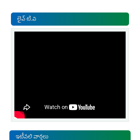
లైవ్ టి.వి
ఇటీవలి వార్తలు