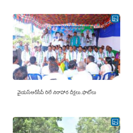
వైయ‌స్ఆర్‌సీపీ రిలే నిరాహార దీక్షలు..ఫొటోలు