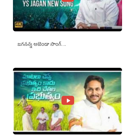
జగనన్న అజెండా సాంగ్….