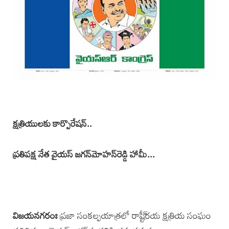
క్షత్రియులకు కార్పొరేషన్‌..
ప్రతిపక్ష నేత వైయస్‌ జగన్‌మోహన్‌రెడ్డి హామీ...
విజయనగరంః
ప్రజా సంకల్పయాత్రలో రాష్టీ్రయ క్షత్రియ సంఘం