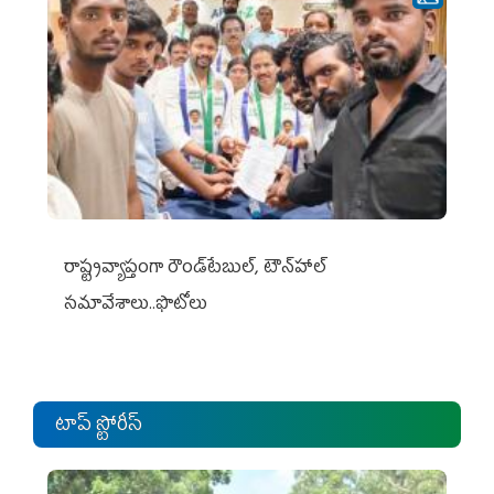
రాష్ట్రవ్యాప్తంగా రౌండ్‌టేబుల్‌, టౌన్‌హాల్‌
సమావేశాలు..ఫొటోలు
టాప్ స్టోరీస్