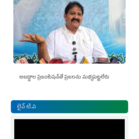
అబద్ధాల ప్రజంటేషన్‌తో ప్రజలను మభ్యపెట్టలేరు
లైవ్ టి.వి