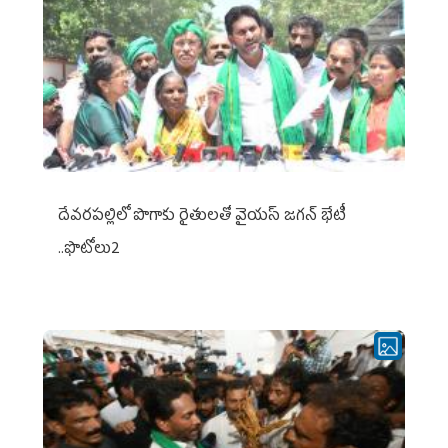
దేవరపల్లిలో పొగాకు రైతులతో వైయస్ జగన్ భేటీ
..ఫొటోలు2