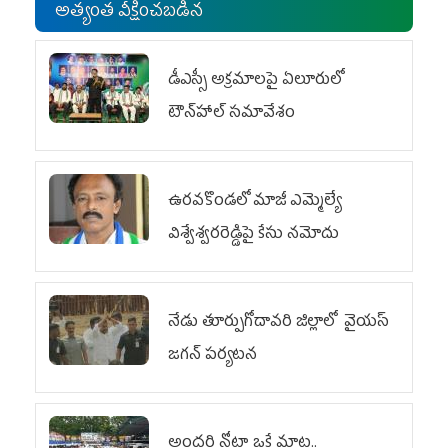
అత్యంత వీక్షించబడిన
డీఎస్సీ అక్రమాలపై ఏలూరులో
టౌన్‌హాల్ సమావేశం
ఉరవకొండలో మాజీ ఎమ్మెల్యే
విశ్వేశ్వరరెడ్డిపై కేసు న‌మోదు
నేడు తూర్పుగోదావరి జిల్లాలో వైయస్‌
జగన్‌ పర్యటన
అందరి నోటా ఒకే మాట..