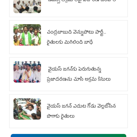
డీఎస్సీ అక్రమాలపై విచారణ జరపాలి
చంద్రబాబుది వెన్నుపోటు పార్టీ...
రైతులకు మిగిలింది బాధే
వైయ‌స్ జగన్‌కు పెరుగుతున్న
ప్రజాదరణను చూసి అక్రమ కేసులు
వైయ‌స్‌ జగన్ ఎదుట గోడు వెల్లబోసిన
పొగాకు రైతులు