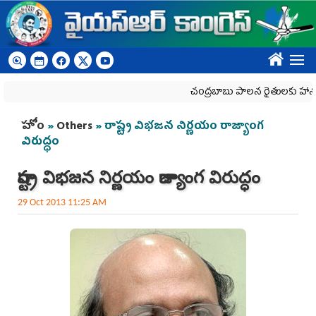
Skip to main content
????
చంద్రబాబు పాలన రైతులకు హానికరం
You are here
హోం
»
Others
» రాష్ట్ర విభజన నిర్ణయం రాజ్యాంగ
విరుద్ధం
రాష్ట్ర విభజన నిర్ణయం రాజ్యాంగ విరుద్ధం
29 Oct 2013 11:25 AM