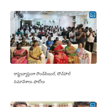
రాష్ట్రవ్యాప్తంగా రౌండ్‌టేబుల్‌, టౌన్‌హాల్‌
సమావేశాలు..ఫొటోలు