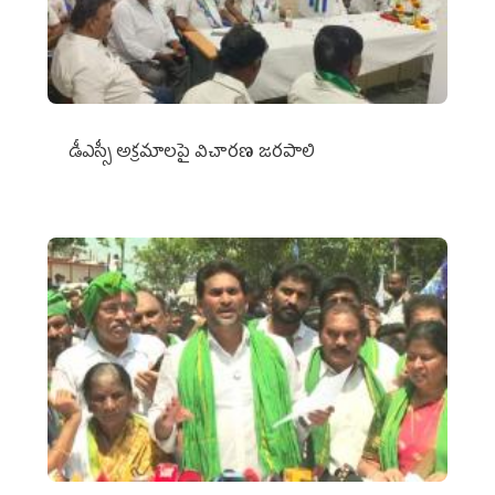
డీఎస్సీ అక్రమాలపై విచారణ జరపాలి