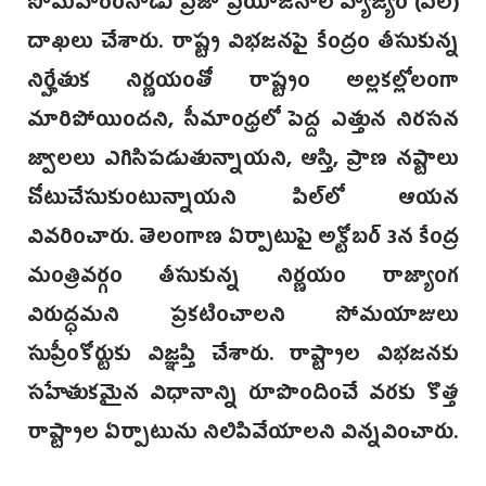
సోమవారంనాడు ప్రజా ప్రయోజనాల వ్యాజ్యం (పిల్)
దాఖలు చేశారు. రాష్ట్ర విభజనపై కేంద్రం తీసుకున్న
నిర్హేతుక నిర్ణయంతో రాష్ట్రం అల్లకల్లోలంగా
మారిపోయిందని, సీమాంధ్రలో పెద్ద ఎత్తున నిరసన
జ్వాలలు ఎగిసిపడుతున్నాయని, ఆస్తి, ప్రాణ నష్టాలు
చోటుచేసుకుంటున్నాయని పిల్‌లో ఆయన
వివరించారు. తెలంగాణ ఏర్పాటుపై అక్టోబర్ 3న కేంద్ర
మంత్రివర్గం తీసుకున్న నిర్ణయం రాజ్యాంగ
విరుద్ధమని ప్రకటించా‌లని సోమయాజులు
సుప్రీంకోర్టుకు విజ్ఞప్తి చేశారు. రాష్ట్రాల విభజనకు
సహేతుకమైన విధానాన్ని రూపొందించే వరకు కొత్త
రాష్ట్రాల ఏర్పాటును నిలిపివేయాలని విన్నవించారు.