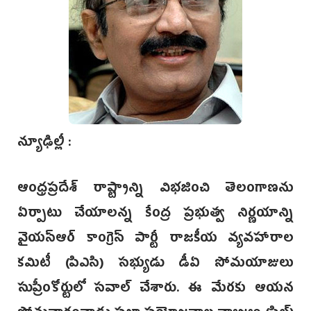
న్యూఢిల్లీ‌ :
ఆంధ్రప్రదేశ్‌ రాష్ట్రాన్ని విభజించి తెలంగాణను
ఏర్పాటు చేయాలన్న కేంద్ర ప్రభుత్వ నిర్ణయాన్ని
వైయస్ఆర్‌ కాంగ్రెస్‌ పార్టీ రాజకీయ వ్యవహారాల
కమిటీ (పిఎసి) సభ్యుడు డీఏ సోమయాజులు
సుప్రీంకోర్టులో సవాల్‌ చేశారు. ఈ మేరకు ఆయన