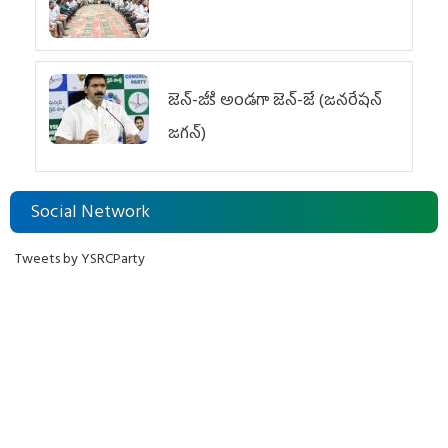
జెన్‌-జీకి అండగా జెన్‌-జే (జనరేషన్
జగన్)
Social Network
Tweets by YSRCParty