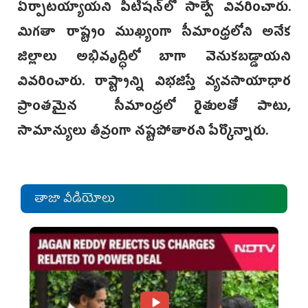
ఏర్పాటయ్యాయని పిటిషన్‌లో సాల్వే వివరించారు.
మిగతా రాష్ట్రం ముఖ్యంగా సీమాంధ్రలోని అనేక
జిల్లాలు అభివృద్ధిలో బాగా వెనుకబడ్డాయని
వివరించారు. రాష్ట్రాన్ని విభజిస్తే వ్యవసాయాధార
ప్రాంతమైన సీమాంధ్రలో రైతులతో పాటు,
సామాన్యులు తీవ్రంగా నష్టపోతారని పేర్కొన్నారు.
తాజా వీడియోలు