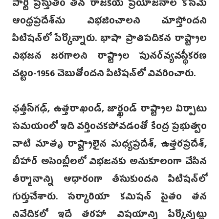
పార్టీ ప్రస్తుతం తన రాజకీయ ప్రయోజనాల కోసమే
ఆంధ్రప్రదేశ్‌ను విభజించాలని చూస్తోందని
పిటిషన్‌లో పేర్కొన్నారు. భాషా ప్రాతిపదికన రాష్ట్రాల
విభజన జరగాలని రాష్ట్రాల పునర్‌వ్యవస్థీకరణ
చట్టం-1956 చెబుతోందని పిటిషన్‌లో వివరించారు.
ఛత్తీస్‌గఢ్, ఉత్తరాఖండ్, జార్ఖండ్‌ రాష్ట్రాల ఏర్పాటు
సమయంలో ఇది వర్తించకపోవడంతో కేంద్ర ప్రభుత్వం
వాటి మాతృ రాష్ట్రాలైన మధ్యప్రదేశ్, ఉత్తరప్రదేశ్,
బీహార్ అసెంబ్లీ‌లలో విభజనకు అనుకూలంగా చేసిన
తీర్మానాన్ని ఆధారంగా తీసుకుందని పిటిషన్‌లో
గుర్తుచేశారు. సర్కారియా కమిషన్ సైతం తన
నివేదికలో ఇదే తరహా విషయాన్ని పేర్కొన్నట్లు