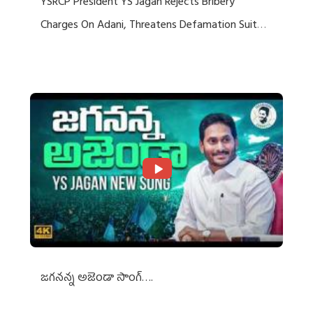
YSRCP President YS Jagan Rejects Bribery
Charges On Adani, Threatens Defamation Suit
Against Media Groups
జగనన్న అజెండా సాంగ్….