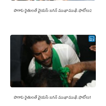
పొగాకు రైతుల‌తో వైయ‌స్ జ‌గ‌న్ ముఖాముఖి..ఫొటోలు2
పొగాకు రైతుల‌తో వైయ‌స్ జ‌గ‌న్ ముఖాముఖి..ఫొటోలు1