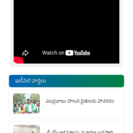
ఇటీవలి వార్తలు
చంద్రబాబు పాలన రైతులకు హానికరం