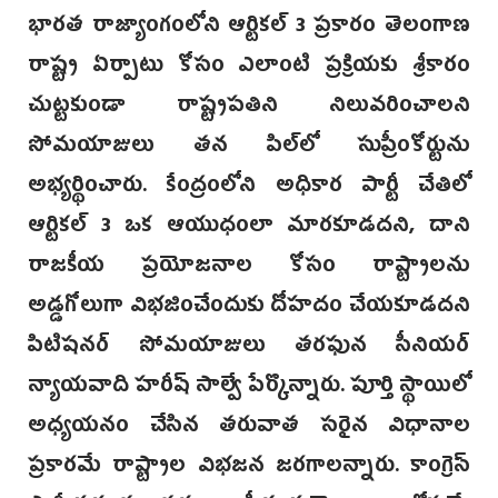
భారత రాజ్యాంగంలోని ఆర్టికల్ 3 ప్రకారం తెలంగాణ
రాష్ట్ర ఏర్పాటు కోసం ఎలాంటి ప్రక్రియకు శ్రీకారం
చుట్టకుండా రాష్ట్రపతిని నిలువరించాలని‌
సోమయాజులు తన పిల్‌లో సుప్రీంకోర్టును
అభ్యర్థించారు. కేంద్రంలోని అధికార పార్టీ చేతిలో‌
ఆర్టికల్ 3 ఒక ఆయుధంలా మారకూడదని, దాని
రాజకీయ ప్రయోజనాల కోసం రాష్ట్రాలను
అడ్డగోలుగా విభజించేందుకు దోహదం చేయకూడదని
పిటిషనర్‌ సోమయాజులు తరఫున సీనియర్
న్యాయవాది హరీ‌ష్‌ సాల్వే పేర్కొన్నారు. పూర్తి స్థాయిలో
అధ్యయనం చేసిన తరువాత సరైన విధానాల
ప్రకారమే రాష్ట్రాల విభజన జరగాలన్నారు. కాంగ్రెస్‌