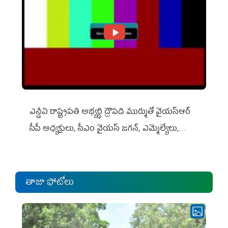
ఎన్డీఏ రాష్ట్ర‌ప‌తి అభ్య‌ర్థి ద్రౌప‌ది ముర్ముతో వైయ‌స్ఆర్
సీపీ అధ్య‌క్షులు, సీఎం వైయ‌స్ జ‌గ‌న్, ఎమ్మెల్యేలు,
ఎంపీల స‌మావేశం
తాజా ఫోటోలు