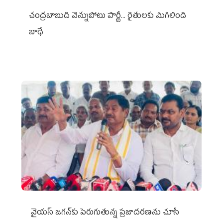
చంద్రబాబుది వెన్నుపోటు పార్టీ... రైతులకు మిగిలింది
బాధే
వైయ‌స్ జగన్‌కు పెరుగుతున్న ప్రజాదరణను చూసి