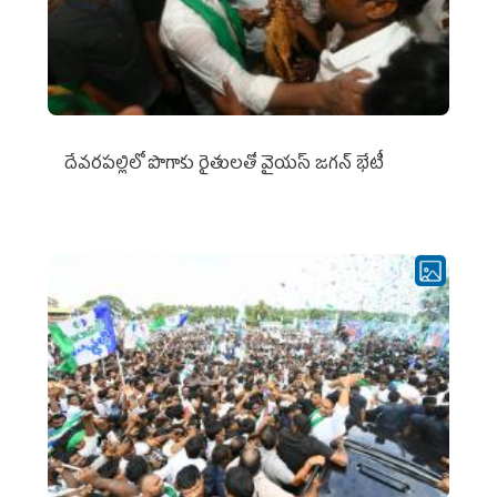
దేవరపల్లిలో పొగాకు రైతులతో వైయస్ జగన్ భేటీ