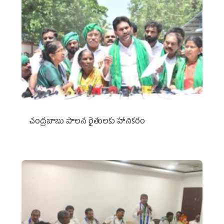
చంద్రబాబు పాలన రైతులకు హానికరం