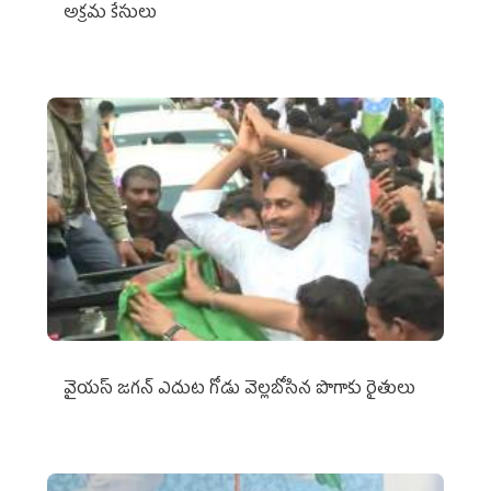
అక్రమ కేసులు
వైయ‌స్‌ జగన్ ఎదుట గోడు వెల్లబోసిన పొగాకు రైతులు