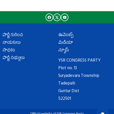
పార్టీ గురించి
ఈవెంట్స్
నాయకులు
మీడియా
సాధకం
న్యూస్
పార్టీ సభ్యులు
YSR CONGRESS PARTY
Plot no. 13
Suryadevara Township
Tadepalli
Guntur Dist
522501
Official website of YSR Congress Party