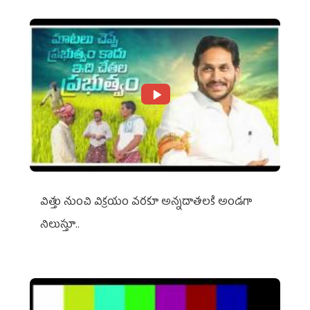
విత్తు నుంచి విక్రయం వరకూ అన్నదాతలకి అండగా
నిలుస్తూ..