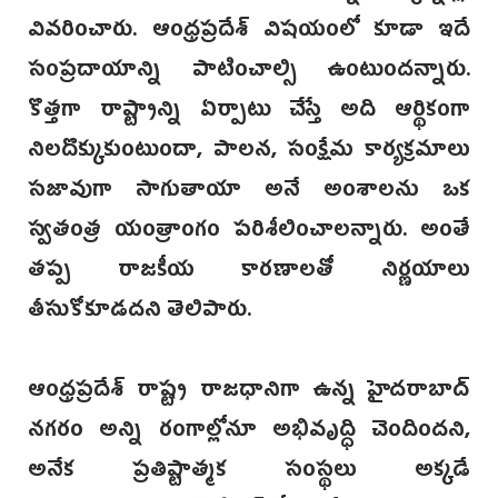
వివరించారు. ఆంధ్రప్రదే‌శ్ విషయంలో కూడా ఇదే
సంప్రదాయాన్ని పాటించాల్సి ఉంటుందన్నారు.
కొత్తగా రాష్ట్రాన్ని ఏర్పాటు చేస్తే అది ఆర్థికంగా
నిలదొక్కుకుంటుందా, పాలన, సంక్షేమ కార్యక్రమాలు
సజావుగా సాగుతాయా అ‌నే అంశాలను ఒక
స్వతంత్ర యంత్రాంగం పరిశీలించాలన్నారు. అంతే
తప్ప రాజకీయ కారణాలతో నిర్ణయాలు
తీసుకోకూడదని తెలిపారు.
ఆంధ్రప్రదేశ్ రాష్ట్ర రాజధానిగా ఉన్న హైదరాబా‌ద్‌
నగరం అన్ని రంగాల్లోనూ అభివృద్ధి చెందిందని,
అనేక ప్రతిష్టాత్మక సంస్థలు అక్కడే