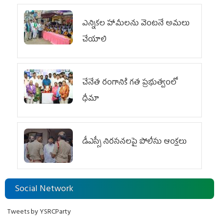
ఎన్నికల హామీలను వెంటనే అమలు
చేయాలి
చేనేత రంగానికి గత ప్రభుత్వంలో
ధీమా
డీఎస్సీ నిరసనలపై పోలీసు ఆంక్షలు
Social Network
Tweets by YSRCParty