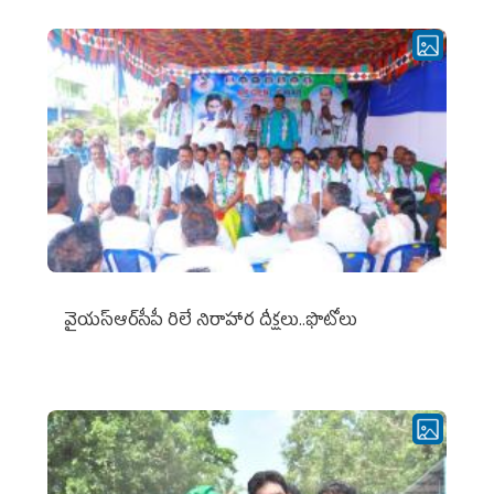
వైయ‌స్ఆర్‌సీపీ రిలే నిరాహార దీక్షలు..ఫొటోలు