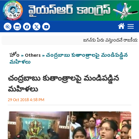
Skip to main content
????
జగన్‌కు పేరు వస్తుందనే రాజకీయ కక్షతో దిశ
You are here
హోం
»
Others
» చంద్రబాబు కుతాంత్రాలపై మండిపడ్డిన
మహిళలు
చంద్రబాబు కుతాంత్రాలపై మండిపడ్డిన
మహిళలు
29 Oct 2018 4:58 PM