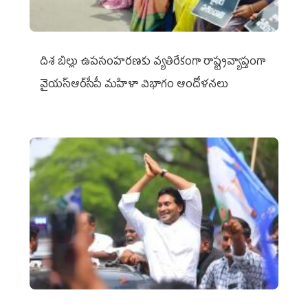
దిశ బిల్లు ఉపసంహరణకు వ్యతిరేకంగా రాష్ట్రవ్యాప్తంగా
వైయ‌స్ఆర్‌సీపీ మహిళా విభాగం ఆందోళనలు