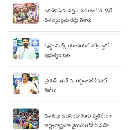
జగన్‌కు పేరు వస్తుందనే రాజకీయ కక్షతో
దిశ వ్య‌వ‌స్థ‌ను రద్దు చేశారు
కృష్ణా మిల్క్‌ యూనియన్‌ నిర్వీర్యానికి
ప్రభుత్వం కుట్ర
వైయ‌స్ జగన్‌ ను తిట్టడానికే కేబినెట్‌
భేటీలు
దిశ బిల్లు ఉపసంహరణకు వ్యతిరేకంగా
రాష్ట్రవ్యాప్తంగా వైయ‌స్ఆర్‌సీపీ మహిళా