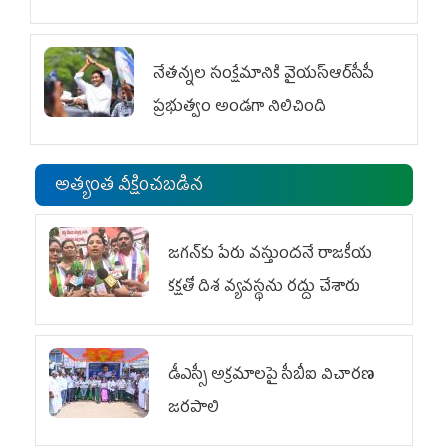
విభాగం ఆందోళనలు
నేతన్నల సంక్షేమానికి వైయ‌స్ఆర్‌సీపీ
ప్రభుత్వం అండగా నిలిచింది
అత్యంత వీక్షించబడిన
జగన్‌కు పేరు వస్తుందనే రాజకీయ
కక్షతో దిశ వ్య‌వ‌స్థ‌ను రద్దు చేశారు
డీఎస్సీ అక్రమాలపై సీబీఐ విచారణ
జరపాలి