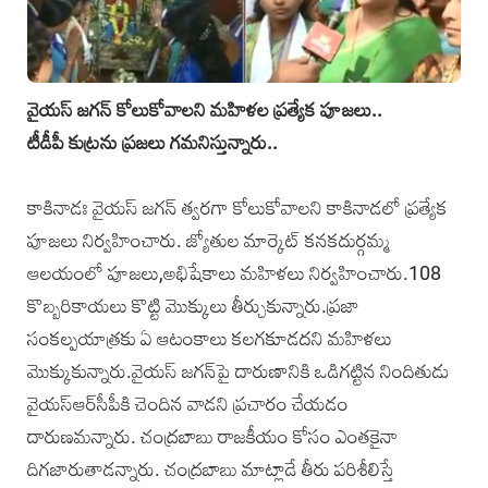
వైయస్‌ జగన్‌ కోలుకోవాలని మహిళల ప్రత్యేక పూజలు..
టీడీపీ కుట్రను ప్రజలు గమనిస్తున్నారు..
కాకినాడః వైయస్‌ జగన్‌ త్వరగా కోలుకోవాలని కాకినాడలో ప్రత్యేక
పూజలు నిర్వహించారు. జ్యోతుల మార్కెట్‌ కనకదుర్గమ్మ
ఆలయంలో పూజలు,అభిషేకాలు మహిళలు నిర్వహించారు.108
కొబ్బరికాయలు కొట్టి మొక్కులు తీర్చుకున్నారు.ప్రజా
సంకల్పయాత్రకు ఏ ఆటంకాలు కలగకూడదని మహిళలు
మొక్కుకున్నారు.వైయస్‌ జగన్‌పై దారుణానికి ఒడిగట్టిన నిందితుడు
వైయస్‌ఆర్‌సీపీకి చెందిన వాడని ప్రచారం చేయడం
దారుణమన్నారు. చంద్రబాబు రాజకీయం కోసం ఎంతకైనా
దిగజారుతాడన్నారు. చంద్రబాబు మాట్లాడే తీరు పరిశీలిస్తే