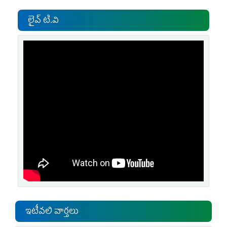
లైవ్ టి.వి
ఇటీవలి వార్తలు