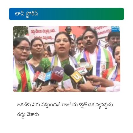
టాప్ స్టోరీస్
జగన్‌కు పేరు వస్తుందనే రాజకీయ కక్షతో దిశ వ్య‌వ‌స్థ‌ను
రద్దు చేశారు