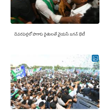
దేవరపల్లిలో పొగాకు రైతులతో వైయస్ జగన్ భేటీ