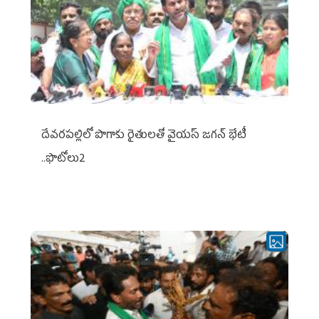
దేవరపల్లిలో పొగాకు రైతులతో వైయస్ జగన్ భేటీ
..ఫొటోలు2