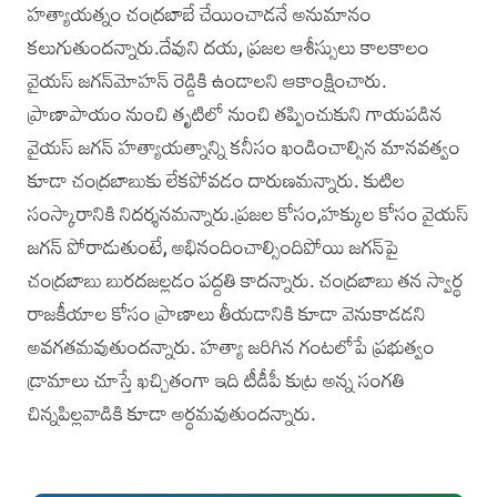
హత్యాయత్నం చంద్రబాబే చేయించాడనే అనుమానం
కలుగుతుందన్నారు.దేవుని దయ, ప్రజల ఆశీస్సులు కాలకాలం
వైయస్‌ జగన్‌మోహన్‌ రెడ్డికి ఉండాలని ఆకాంక్షించారు.
ప్రాణాపాయం నుంచి తృటిలో నుంచి తప్పించుకుని గాయపడిన
వైయస్‌ జగన్‌ హత్యాయత్నాన్ని కనీసం ఖండించాల్సిన మానవత్వం
కూడా చంద్రబాబుకు లేకపోవడం దారుణమన్నారు. కుటిల
సంస్కారానికి నిదర్శనమన్నారు.ప్రజల కోసం,హక్కుల కోసం వైయస్‌
జగన్‌ పోరాడుతుంటే, అభినందించాల్సిందిపోయి జగన్‌పై
చంద్రబాబు బురదజల్లడం పద్దతి కాదన్నారు. చంద్రబాబు తన స్వార్థ
రాజకీయాల కోసం ప్రాణాలు తీయడానికి కూడా వెనుకాడడని
అవగతమవుతుందన్నారు. హత్యా జరిగిన గంటలోపే ప్రభుత్వం
డ్రామాలు చూస్తే ఖచ్చితంగా ఇది టీడీపీ కుట్ర అన్న సంగతి
చిన్నపిల్లవాడికి కూడా అర్థమవుతుందన్నారు.