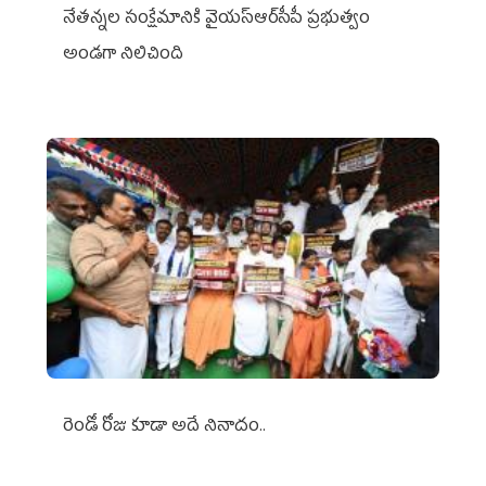
నేతన్నల సంక్షేమానికి వైయ‌స్ఆర్‌సీపీ ప్రభుత్వం
అండగా నిలిచింది
రెండో రోజు కూడా అదే నినాదం..