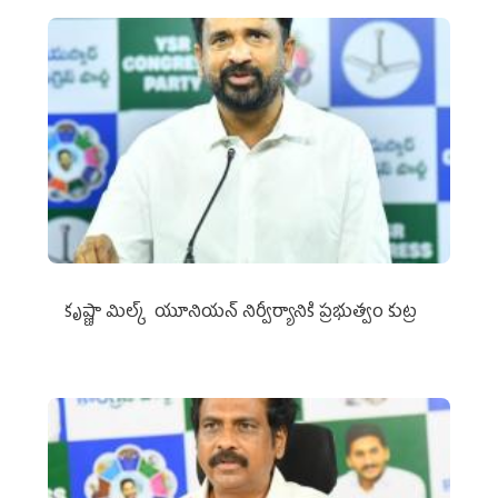
కృష్ణా మిల్క్‌ యూనియన్‌ నిర్వీర్యానికి ప్రభుత్వం కుట్ర