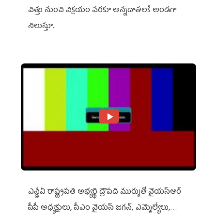
విత్తు నుంచి విక్రయం వరకూ అన్నదాతలకి అండగా
నిలుస్తూ..
ఎన్డీఏ రాష్ట్ర‌ప‌తి అభ్య‌ర్థి ద్రౌప‌ది ముర్ముతో వైయ‌స్ఆర్
సీపీ అధ్య‌క్షులు, సీఎం వైయ‌స్ జ‌గ‌న్, ఎమ్మెల్యేలు,