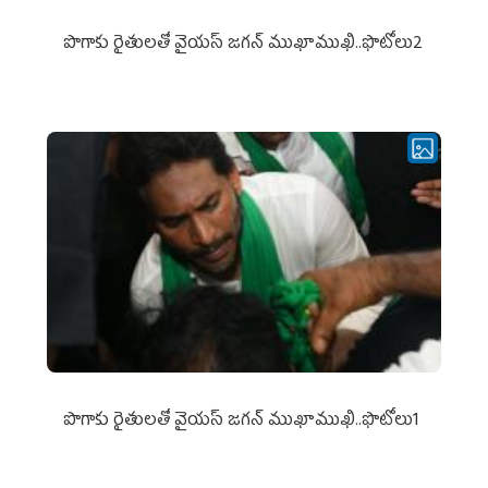
పొగాకు రైతుల‌తో వైయ‌స్ జ‌గ‌న్ ముఖాముఖి..ఫొటోలు2
పొగాకు రైతుల‌తో వైయ‌స్ జ‌గ‌న్ ముఖాముఖి..ఫొటోలు1