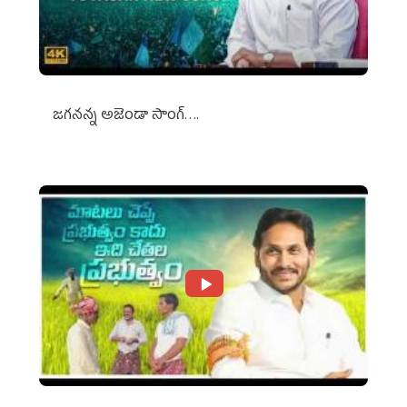
జగనన్న అజెండా సాంగ్….