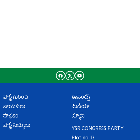
పార్టీ గురించి
ఈవెంట్స్
నాయకులు
మీడియా
సాధకం
న్యూస్
పార్టీ సభ్యులు
YSR CONGRESS PARTY
Plot no. 13