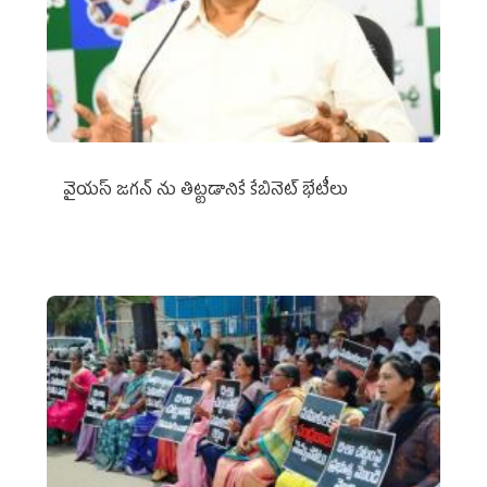
వైయ‌స్ జగన్‌ ను తిట్టడానికే కేబినెట్‌ భేటీలు