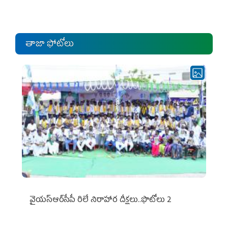
ఎంపీల స‌మావేశం
తాజా ఫోటోలు
వైయ‌స్ఆర్‌సీపీ రిలే నిరాహార దీక్షలు..ఫొటోలు 2