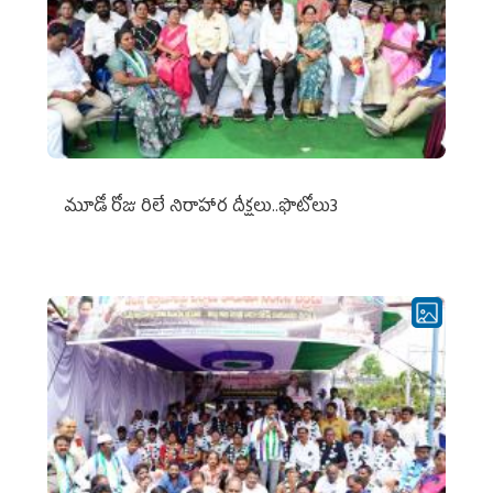
మూడో రోజు రిలే నిరాహార దీక్షలు..ఫొటోలు3