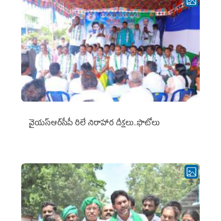
వైయ‌స్ఆర్‌సీపీ రిలే నిరాహార దీక్షలు..ఫొటోలు