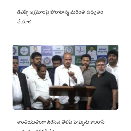
డీఎస్సీ అక్రమాలపై పోరాటాన్ని మరింత ఉధృతం
చేయాలి
శాంతియుతంగా నిరసన తెలిపే హక్కును కాలరాసే