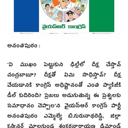
అనంతపురం :
‘ఏ ముఖం పెట్టుకుని ఢిల్లీలో దీక్ష చేస్తావ్
చంద్రబాబూ? దీక్షతో ఏమి సాధిస్తావ్? దీక్ష
చే‌యడానికి కాంగ్రెస్ అధిష్టానంతో ఎంత ప్యాకేజీకి
డీ‌ల్ కుదిరింది? ప్రజలు అడుగుతున్న ఈ ప్రశ్నలకు
సమాధానం చెప్పాల’ని వైయస్ఆర్‌ కాంగ్రెస్‌ పార్టీ
అనంతపురం ఎమ్మెల్యే బి.గురునాథరెడ్డి, జిల్లా
కన్వీనర్ మాలగుండ్ల శంకరనారాయణ డిమాండ్