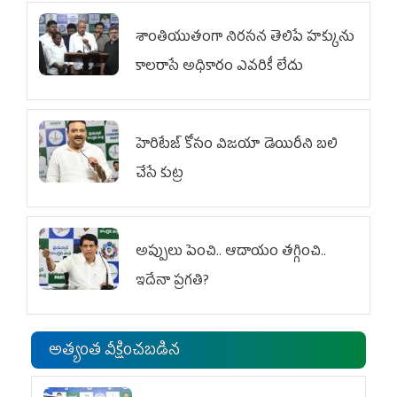
శాంతియుతంగా నిరసన తెలిపే హక్కును
కాలరాసే అధికారం ఎవరికీ లేదు
హెరిటేజ్ కోసం విజయా డెయిరీని బలి
చేసే కుట్ర‌
అప్పులు పెంచి.. ఆదాయం తగ్గించి..
ఇదేనా ప్రగతి?
అత్యంత వీక్షించబడిన