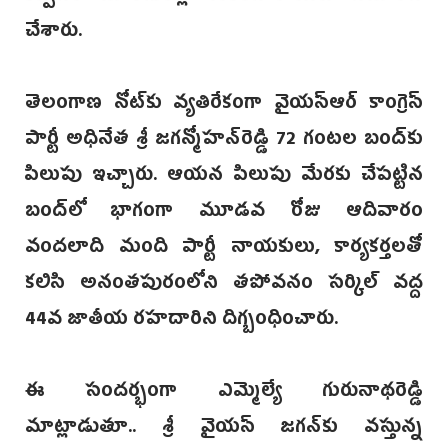
చేశారు.‌
తెలంగాణ నోట్‌కు వ్యతిరేకంగా వైయస్ఆర్‌ కాంగ్రెస్‌
పార్టీ అధినేత శ్రీ జగన్మోహన్‌రెడ్డి‌ 72 గంటల బంద్‌కు
పిలుపు ఇచ్చారు. ఆయన పిలుపు మేరకు చేపట్టిన
బంద్‌లో భాగంగా మూడవ రోజు ఆదివారం
వందలాది మంది పార్టీ నాయకులు, కార్యకర్తలతో
కలిసి అనంతపురంలోని తపోవనం సర్కిల్ వద్ద
44వ జాతీయ రహదారిని దిగ్బంధించారు.
ఈ సందర్భంగా ఎమ్మెల్యే గురునాథరెడ్డి
మాట్లాడుతూ.. శ్రీ వైయస్ జగ‌న్‌కు వస్తున్న