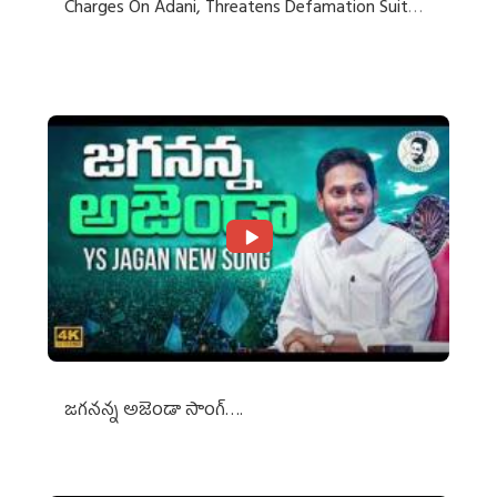
Charges On Adani, Threatens Defamation Suit
Against Media Groups
జగనన్న అజెండా సాంగ్….