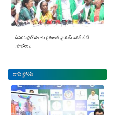
దేవరపల్లిలో పొగాకు రైతులతో వైయస్ జగన్ భేటీ
..ఫొటోలు2
టాప్ స్టోరీస్