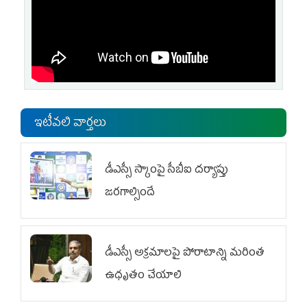
ఇటీవలి వార్తలు
డీఎస్సీ స్కాంపై సీబీఐ దర్యాప్తు
జరగాల్సిందే
డీఎస్సీ అక్రమాలపై పోరాటాన్ని మరింత
ఉధృతం చేయాలి