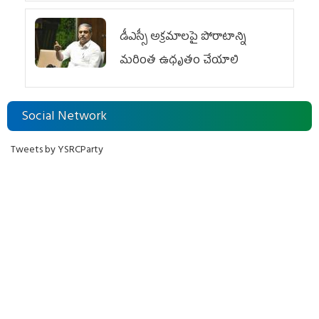
డీఎస్సీ అక్రమాలపై పోరాటాన్ని
మరింత ఉధృతం చేయాలి
Social Network
Tweets by YSRCParty