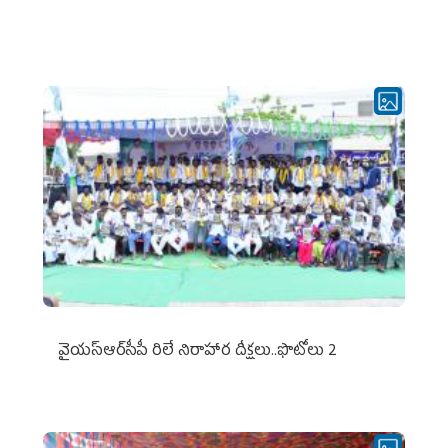
వైయ‌స్ఆర్‌సీపీ రిలే నిరాహార దీక్షలు..ఫొటోలు 2