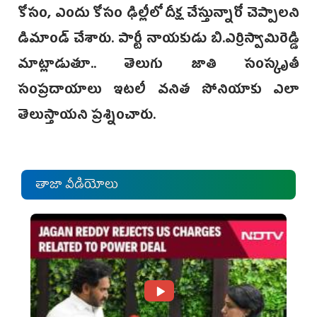
కోసం, ఎందు కోసం ఢిల్లీలో దీక్ష చేస్తున్నారో చెప్పాలని
డిమాండ్ చేశారు. ‌పార్టీ నాయకుడు బి.ఎర్రిస్వామిరెడ్డి
మాట్లాడుతూ.. తెలుగు జాతి సంస్కృతీ
సంప్రదాయాలు ఇటలీ వనిత సోనియాకు ఎలా
తెలుస్తాయని ప్రశ్నించారు.
తాజా వీడియోలు