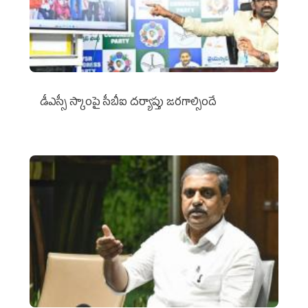
డీఎస్సీ స్కాంపై సీబీఐ దర్యాప్తు జరగాల్సిందే