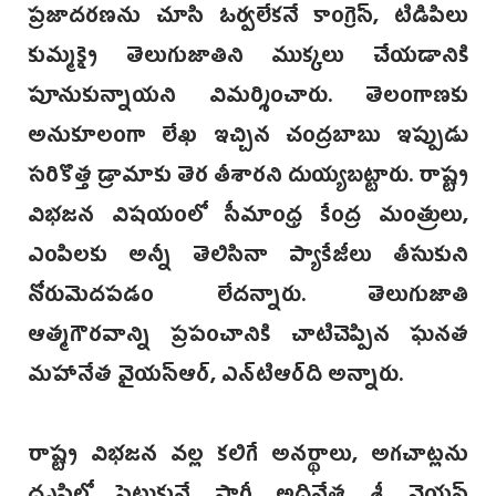
ప్రజాదరణను చూసి ఓర్వలేకనే కాంగ్రెస్, టిడిపిలు
కుమ్మక్కై తెలుగుజాతిని ముక్కలు చేయడానికి
పూనుకున్నాయని విమర్శించారు. తెలంగాణకు
అనుకూలంగా లేఖ ఇచ్చిన చంద్రబాబు ఇప్పుడు
సరికొత్త డ్రామాకు తెర తీశారని దుయ్యబట్టారు. రాష్ట్ర
విభజన విషయంలో సీమాంధ్ర కేంద్ర మంత్రులు,
ఎంపిలకు అన్నీ తెలిసినా ప్యాకేజీలు తీసుకుని
నోరుమెదపడం లేదన్నారు. తెలుగుజాతి
ఆత్మగౌరవాన్ని ప్రపంచానికి చాటిచెప్పిన ఘనత
మహానేత వైయస్ఆర్, ఎ‌న్‌టిఆర్‌ది అన్నారు.
రాష్ట్ర విభజన వల్ల కలిగే అనర్థాలు, అగచాట్లను