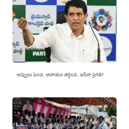
అప్పులు పెంచి.. ఆదాయం తగ్గించి.. ఇదేనా ప్రగతి?