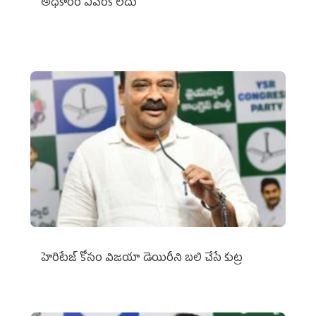
అధికారం ఎవరికీ లేదు
హెరిటేజ్ కోసం విజయా డెయిరీని బలి చేసే కుట్ర‌