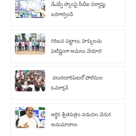
డీఎస్సీ స్కాంపై సీబీఐ దర్యాప్తు
జరగాల్సిందే
గిరిజన చట్టాలు, హక్కులను
పటిష్టంగా అమలు చేయాలి
చిలుక‌లూరిపేట‌లో పోలీసుల
ఓవ‌రాక్ష‌న్‌
ఆర్థిక శ్వేతపత్రం విడుదల వెనుక
అనుమానాలు