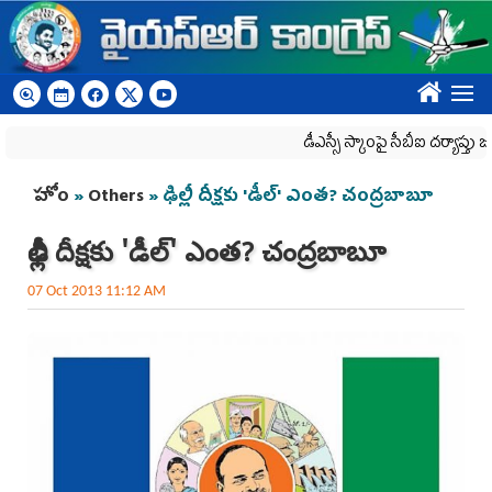
Skip to main content
????
డీఎస్సీ స్కాంపై సీబీఐ దర్యాప్తు జరగాల్సిం
You are here
హోం
»
Others
» ఢిల్లీ దీక్షకు 'డీల్‌' ఎంత? చంద్రబాబూ
ఢిల్లీ దీక్షకు 'డీల్‌' ఎంత? చంద్రబాబూ
07 Oct 2013 11:12 AM