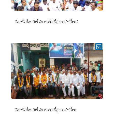
మూడో రోజు రిలే నిరాహార దీక్షలు..ఫొటోలు2
మూడో రోజు రిలే నిరాహార దీక్షలు..ఫొటోలు