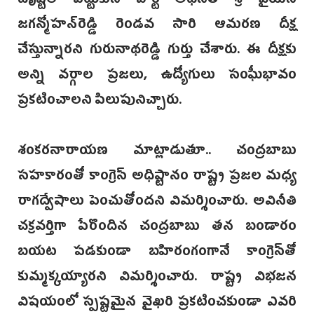
దృష్టిలో పెట్టుకునే పార్టీ అధినేత శ్రీ వైయస్
జగన్మోహన్‌రెడ్డి రెండవ సారి ఆమరణ దీక్ష
చేస్తున్నారని గురునాథరెడ్డి గుర్తు చేశారు. ఈ దీక్షకు
అన్ని వర్గాల ప్రజలు, ఉద్యోగులు సంఘీభావం
ప్రకటించాలని పిలుపునిచ్చారు.
శంకరనారాయణ మాట్లాడుతూ.. చంద్రబాబు
సహకారంతో కాంగ్రెస్ అధిష్టానం రాష్ట్ర ప్రజల మధ్య
రాగద్వేషాలు పెంచుతోందని విమర్శించారు. అవినీతి
చక్రవర్తిగా పేరొందిన చంద్రబాబు తన బండారం
బయట‌ పడకుండా బహిరంగంగానే కాంగ్రెస్‌తో
కుమ్మక్కయ్యారని విమర్శించారు. రాష్ట్ర విభజన
విషయంలో స్పష్టమైన వైఖరి ప్రకటించకుండా ఎవరి