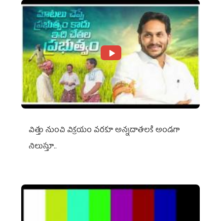
విత్తు నుంచి విక్రయం వరకూ అన్నదాతలకి అండగా
నిలుస్తూ..