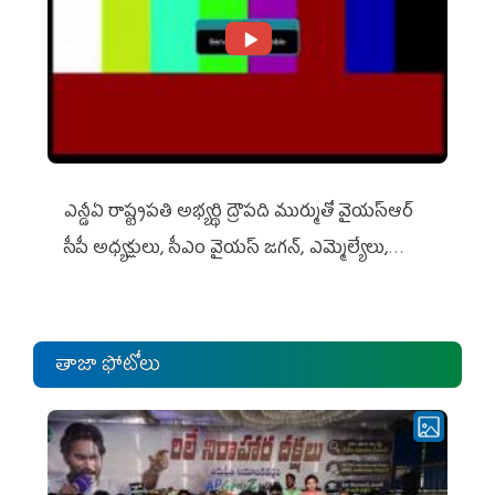
ఎన్డీఏ రాష్ట్ర‌ప‌తి అభ్య‌ర్థి ద్రౌప‌ది ముర్ముతో వైయ‌స్ఆర్
సీపీ అధ్య‌క్షులు, సీఎం వైయ‌స్ జ‌గ‌న్, ఎమ్మెల్యేలు,
ఎంపీల స‌మావేశం
తాజా ఫోటోలు