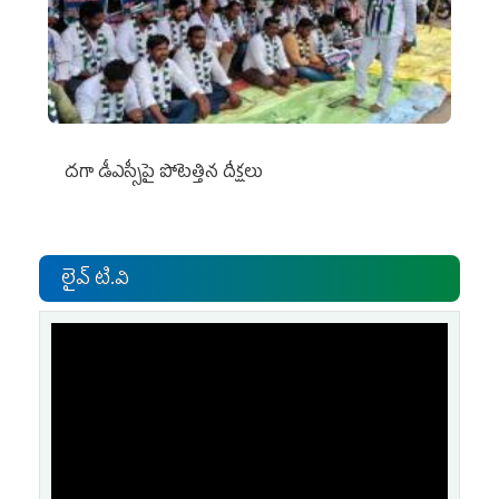
దగా డీఎస్సీపై పోటెత్తిన దీక్షలు
లైవ్ టి.వి