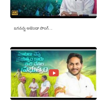
జగనన్న అజెండా సాంగ్….