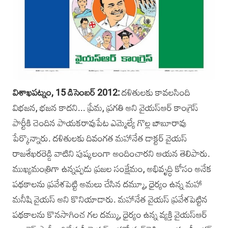
విశాఖపట్నం, 15 డిసెంబర్‌ 2012:
దళితులకు కావలసింది
విభజన, భజన కాదని... ప్రేమ, ప్రగతి అని వైయస్ఆర్‌ కాంగ్రెస్‌
పార్టీకి చెందిన పాయకరావుపేట ఎమ్మెల్యే గొల్ల బాబూరావు
పేర్కొన్నారు. దళితులకు దివంగత మహానేత డాక్టర్‌ వైయస్‌
రాజశేఖరరెడ్డి వాటిని పుష్కలంగా అందించారని ఆయన తెలిపారు.
ముఖ్యమంత్రిగా ఉన్నప్పడు ప్రజల సంక్షేమం, అభివృద్ధి కోసం అనేక
పథకాలను ప్రవేశపెట్టి అమలు చేసిన దమ్మూ, ధైర్యం ఉన్న మహా
మనీషి వైయస్ అని కొనియాడారు. మహానేత వైయస్‌ ప్రవేశపెట్టిన
పథకాలను కొనసాగించ గల దమ్ము, ధైర్యం ఉన్న వ్యక్తి వైయస్‌ఆర్‌