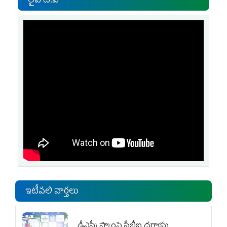
లైవ్ టి.వి
ఇటీవలి వార్తలు
డీఎస్సీ స్కాంపై సీబీఐ దర్యాప్తు