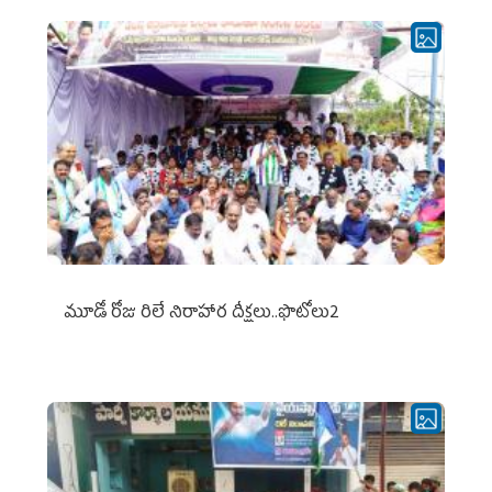
మూడో రోజు రిలే నిరాహార దీక్షలు..ఫొటోలు2