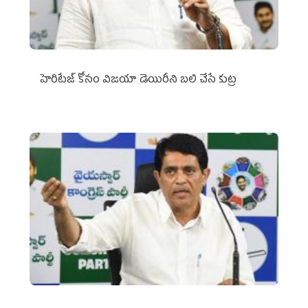
హెరిటేజ్ కోసం విజయా డెయిరీని బలి చేసే కుట్ర‌