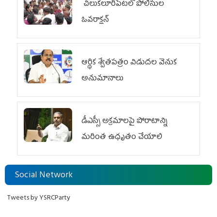
చిలుక‌లూరిపేట‌లో పోలీసుల
ఓవ‌రాక్ష‌న్‌
ఆర్థిక శ్వేతపత్రం విడుదల వెనుక
అనుమానాలు
డీఎస్సీ అక్రమాలపై పోరాటాన్ని
మరింత ఉధృతం చేయాలి
Social Network
Tweets by YSRCParty