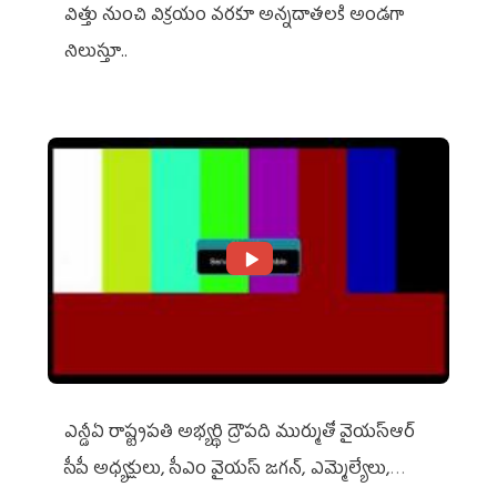
విత్తు నుంచి విక్రయం వరకూ అన్నదాతలకి అండగా
నిలుస్తూ..
ఎన్డీఏ రాష్ట్ర‌ప‌తి అభ్య‌ర్థి ద్రౌప‌ది ముర్ముతో వైయ‌స్ఆర్
సీపీ అధ్య‌క్షులు, సీఎం వైయ‌స్ జ‌గ‌న్, ఎమ్మెల్యేలు,