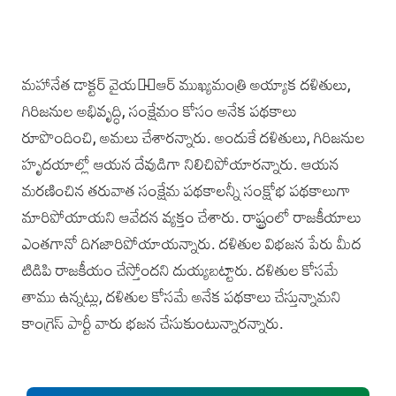
మహానేత డాక్టర్ వైయస̴్ఆర్‌ ముఖ్యమంత్రి అయ్యాక దళితులు,
గిరిజనుల అభివృద్ధి, సంక్షేమం కోసం అనేక పథకాలు
రూపొందించి, అమలు చేశారన్నారు. అందుకే దళితులు, గిరిజనుల
హృదయాల్లో ఆయన దేవుడిగా నిలిచిపోయారన్నారు. ఆయన
మరణించిన తరువాత సంక్షేమ పథకాలన్నీ సంక్షోభ పథకాలుగా
మారిపోయాయని ఆవేదన వ్యక్తం చేశారు. రాష్ట్రంలో రాజకీయాలు
ఎంతగానో దిగజారిపోయాయన్నారు. దళితుల విభజన పేరు మీద
టిడిపి రాజకీయం చేస్తోందని దుయ్యబట్టారు. ‌దళితుల కోసమే
తాము ఉన్నట్లు, దళితుల కోసమే అనేక పథకాలు చేస్తున్నామని
కాంగ్రెస్ పార్టీ వారు భజన చేసుకుంటున్నారన్నారు.