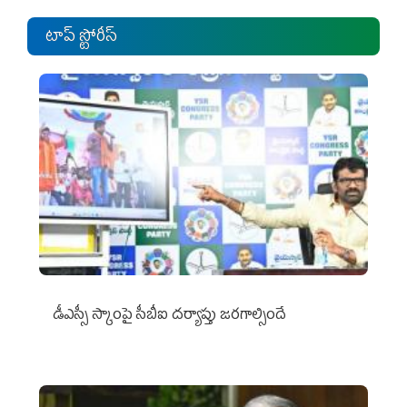
టాప్ స్టోరీస్
డీఎస్సీ స్కాంపై సీబీఐ దర్యాప్తు జరగాల్సిందే