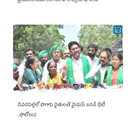
వైయ‌స్ఆర్‌సీపీ రిలే నిరాహార దీక్షలు..ఫొటోలు
దేవరపల్లిలో పొగాకు రైతులతో వైయస్ జగన్ భేటీ
..ఫొటోలు2