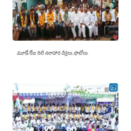
మూడో రోజు రిలే నిరాహార దీక్షలు..ఫొటోలు