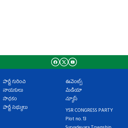
పార్టీ గురించి
ఈవెంట్స్
నాయకులు
మీడియా
సాధకం
న్యూస్
పార్టీ సభ్యులు
YSR CONGRESS PARTY
Plot no. 13