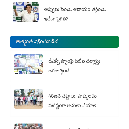
అప్పులు పెంచి.. ఆదాయం తగ్గించి..
ఇదేనా ప్రగతి?
అత్యంత వీక్షించబడిన
డీఎస్సీ స్కాంపై సీబీఐ దర్యాప్తు
జరగాల్సిందే
గిరిజన చట్టాలు, హక్కులను
పటిష్టంగా అమలు చేయాలి