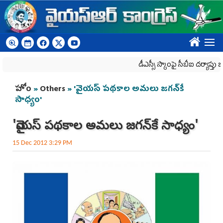
Skip to main content
????
డీఎస్సీ స్కాంపై సీబీఐ దర్యాప్తు జరగాల్సి
You are here
హోం
»
Others
» 'వైయస్‌ పథకాల అమలు జగన్‌కే
సాధ్యం'
'వైయస్‌ పథకాల అమలు జగన్‌కే సాధ్యం'
15 Dec 2012 3:29 PM