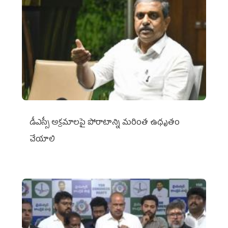
డీఎస్సీ అక్రమాలపై పోరాటాన్ని మరింత ఉధృతం
చేయాలి