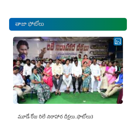
ఎంపీల స‌మావేశం
తాజా ఫోటోలు
మూడో రోజు రిలే నిరాహార దీక్షలు..ఫొటోలు3