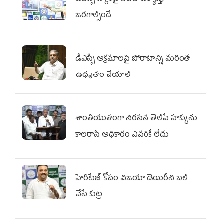
జరగాల్సిందే
డీఎస్సీ అక్రమాలపై పోరాటాన్ని మరింత
ఉధృతం చేయాలి
శాంతియుతంగా నిరసన తెలిపే హక్కును
కాలరాసే అధికారం ఎవరికీ లేదు
హెరిటేజ్ కోసం విజయా డెయిరీని బలి
చేసే కుట్ర‌