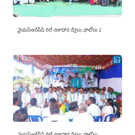
వైయ‌స్ఆర్‌సీపీ రిలే నిరాహార దీక్షలు..ఫొటోలు 2