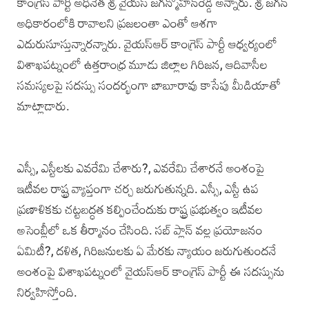
కాంగ్రెస్‌ పార్టీ అధినేత శ్రీ వైయస్‌ జగన్మోహన్‌రెడ్డి అన్నారు. శ్రీ జగన్
అధికారంలోకి రావాలని ప్రజలంతా ఎంతో ఆశగా
ఎదురుసూస్తున్నారన్నారు. వైయస్‌ఆర్‌ కాంగ్రెస్‌ పార్టీ ఆధ్వర్యంలో
విశాఖపట్నంలో ఉత్తరాంధ్ర మూడు జిల్లాల గిరిజన, ఆదివాసీల
సమస్యలపై సదస్సు సందర్భంగా బాబూరావు కాసేపు మీడియాతో
మాట్లాడారు.
ఎస్సీ, ఎస్టీలకు ఎవరేమి చేశారు?, ఎవరేమి చేశారనే అంశంపై
ఇటీవల రాష్ట్ర వ్యాప్తంగా చర్చ జరుగుతున్నది. ఎస్సీ, ఎస్టీ ఉప
ప్రణాళికకు చట్టబద్ధత కల్పించేందుకు రాష్ట్ర ప్రభుత్వం ఇటీవల
అసెంబ్లీలో ఒక తీర్మానం చేసింది. సబ్‌ ప్లాన్‌ వల్ల ప్రయోజనం
ఏమిటీ?, దళిత, గిరిజనులకు ఏ మేరకు న్యాయం జరుగుతుందనే
అంశంపై విశాఖపట్నంలో వైయస్‌ఆర్‌ కాంగ్రెస్‌ పార్టీ ఈ సదస్సును
నిర్వహిస్తోంది.