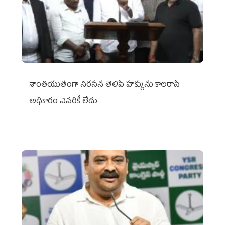
శాంతియుతంగా నిరసన తెలిపే హక్కును కాలరాసే
అధికారం ఎవరికీ లేదు