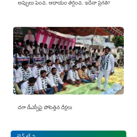
అప్పులు పెంచి.. ఆదాయం తగ్గించి.. ఇదేనా ప్రగతి?
దగా డీఎస్సీపై పోటెత్తిన దీక్షలు