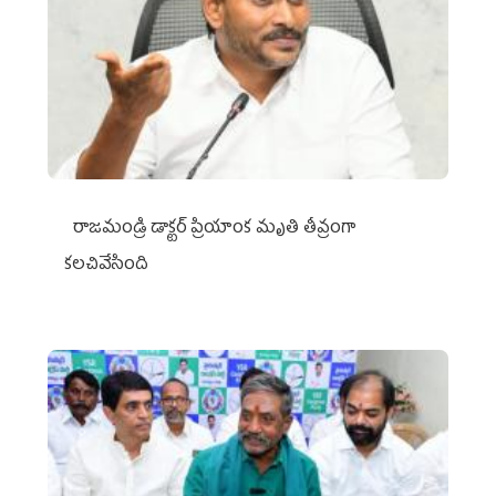
రాజమండ్రి డాక్టర్‌ ప్రియాంక మృతి తీవ్రంగా
కలచివేసింది