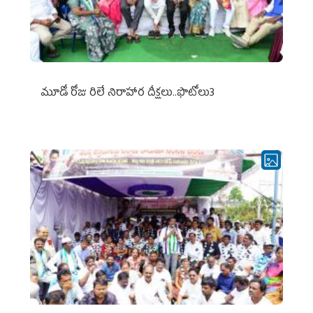
మూడో రోజు రిలే నిరాహార దీక్షలు..ఫొటోలు3