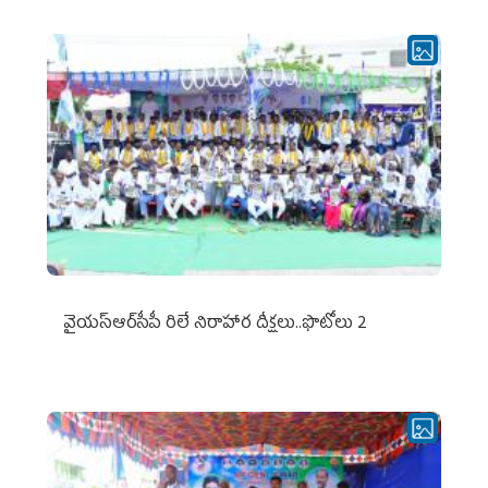
వైయ‌స్ఆర్‌సీపీ రిలే నిరాహార దీక్షలు..ఫొటోలు 2