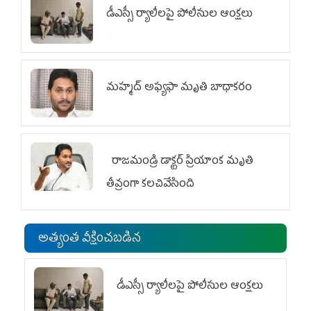
డీఎస్సీ ర్యాలీలపై పోలీసుల ఆంక్షలు
మహ్మద్‌ అఫ్యఫా మృతి బాధాకరం
రాజమండ్రి డాక్టర్‌ ప్రియాంక మృతి
తీవ్రంగా కలచివేసింది
అత్యంత వీక్షించబడిన
డీఎస్సీ ర్యాలీలపై పోలీసుల ఆంక్షలు