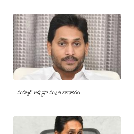
మహ్మద్‌ అఫ్యఫా మృతి బాధాకరం