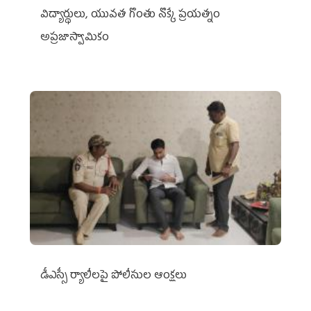
విద్యార్థులు, యువత గొంతు నొక్కే ప్రయత్నం
అప్రజాస్వామికం
డీఎస్సీ ర్యాలీలపై పోలీసుల ఆంక్షలు