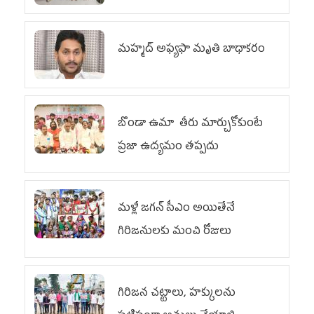
మహ్మద్‌ అఫ్యఫా మృతి బాధాకరం
బొండా ఉమా తీరు మార్చుకోకుంటే
ప్రజా ఉద్యమం తప్పదు
మళ్లీ జగన్ సీఎం అయితేనే
గిరిజనులకు మంచి రోజులు
గిరిజన చట్టాలు, హక్కులను