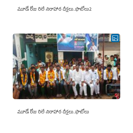
మూడో రోజు రిలే నిరాహార దీక్షలు..ఫొటోలు2
మూడో రోజు రిలే నిరాహార దీక్షలు..ఫొటోలు