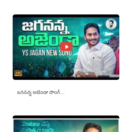
జగనన్న అజెండా సాంగ్….