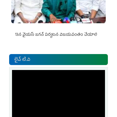
13న వైయస్‌ జగన్‌ పర్యటన విజయవంతం చేయాలి
లైవ్ టి.వి