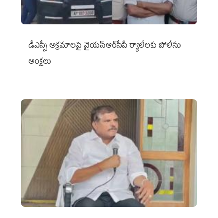
డీఎస్సీ అక్రమాలపై వైయ‌స్ఆర్‌సీపీ ర్యాలీలకు పోలీసు
ఆంక్షలు