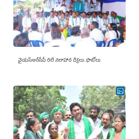
వైయ‌స్ఆర్‌సీపీ రిలే నిరాహార దీక్షలు..ఫొటోలు