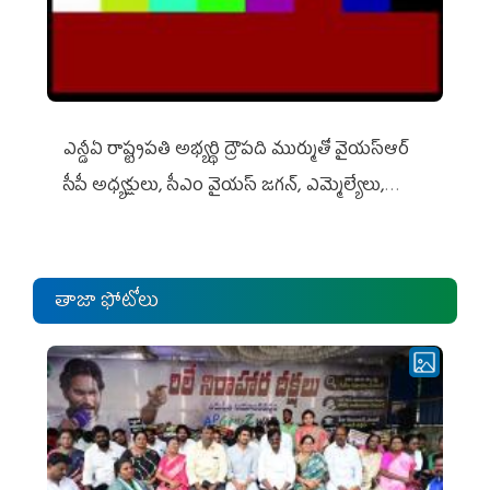
ఎన్డీఏ రాష్ట్ర‌ప‌తి అభ్య‌ర్థి ద్రౌప‌ది ముర్ముతో వైయ‌స్ఆర్
సీపీ అధ్య‌క్షులు, సీఎం వైయ‌స్ జ‌గ‌న్, ఎమ్మెల్యేలు,
ఎంపీల స‌మావేశం
తాజా ఫోటోలు