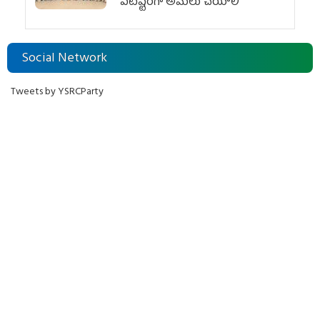
పటిష్టంగా అమలు చేయాలి
Social Network
Tweets by YSRCParty