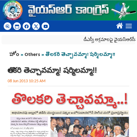
Skip to main content
????
డీఎస్సీ అక్రమాలపై వైయ‌స్ఆర్‌సీపీ ర్యాలీ
You are here
హోం
»
Others
» తొలకరి తెచ్చావమ్మా! షర్మిలమ్మా!!
తొలకరి తెచ్చావమ్మా! షర్మిలమ్మా!!
08 Jun 2013 10:25 AM