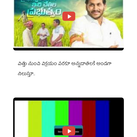
విత్తు నుంచి విక్రయం వరకూ అన్నదాతలకి అండగా
నిలుస్తూ..