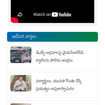
ఇటీవలి వార్తలు
డీఎస్సీ అక్రమాలపై వైయ‌స్ఆర్‌సీపీ
ర్యాలీలకు పోలీసు ఆంక్షలు
విద్యార్థులు, యువత గొంతు నొక్కే
ప్రయత్నం అప్రజాస్వామికం