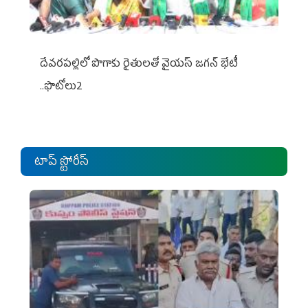
దేవరపల్లిలో పొగాకు రైతులతో వైయస్ జగన్ భేటీ
..ఫొటోలు2
టాప్ స్టోరీస్