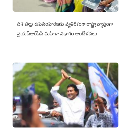
దిశ బిల్లు ఉపసంహరణకు వ్యతిరేకంగా రాష్ట్రవ్యాప్తంగా
వైయ‌స్ఆర్‌సీపీ మహిళా విభాగం ఆందోళనలు