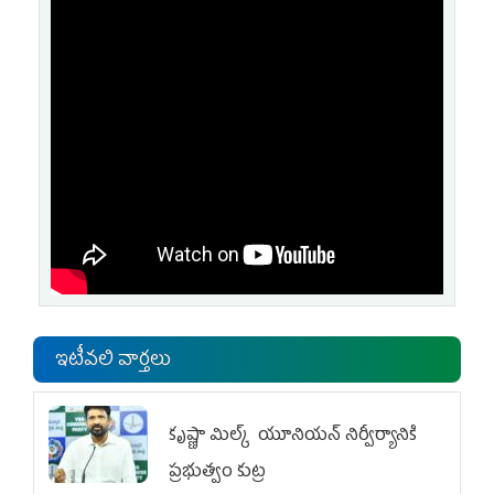
ఇటీవలి వార్తలు
కృష్ణా మిల్క్‌ యూనియన్‌ నిర్వీర్యానికి
ప్రభుత్వం కుట్ర