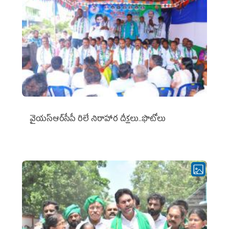
వైయ‌స్ఆర్‌సీపీ రిలే నిరాహార దీక్షలు..ఫొటోలు