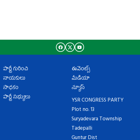
పార్టీ గురించి
ఈవెంట్స్
నాయకులు
మీడియా
సాధకం
న్యూస్
పార్టీ సభ్యులు
YSR CONGRESS PARTY
Plot no. 13
Suryadevara Township
Tadepalli
Guntur Dist