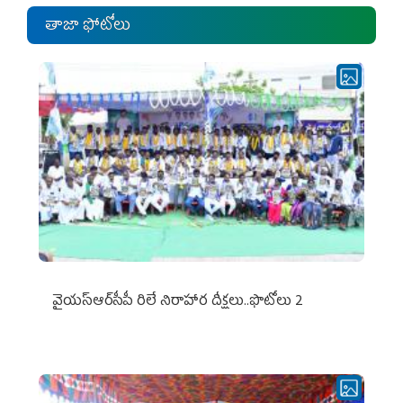
తాజా ఫోటోలు
వైయ‌స్ఆర్‌సీపీ రిలే నిరాహార దీక్షలు..ఫొటోలు 2