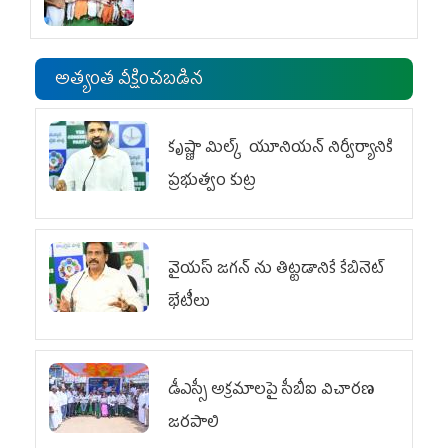
అత్యంత వీక్షించబడిన
కృష్ణా మిల్క్‌ యూనియన్‌ నిర్వీర్యానికి
ప్రభుత్వం కుట్ర
వైయ‌స్ జగన్‌ ను తిట్టడానికే కేబినెట్‌
భేటీలు
డీఎస్సీ అక్రమాలపై సీబీఐ విచారణ
జరపాలి