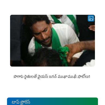
పొగాకు రైతుల‌తో వైయ‌స్ జ‌గ‌న్ ముఖాముఖి..ఫొటోలు1
టాప్ స్టోరీస్