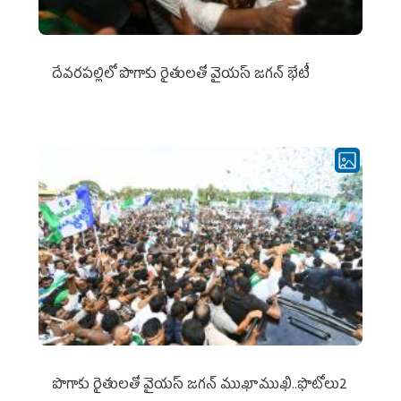
దేవరపల్లిలో పొగాకు రైతులతో వైయస్ జగన్ భేటీ
పొగాకు రైతుల‌తో వైయ‌స్ జ‌గ‌న్ ముఖాముఖి..ఫొటోలు2