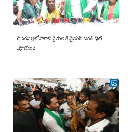
దేవరపల్లిలో పొగాకు రైతులతో వైయస్ జగన్ భేటీ
..ఫొటోలు2