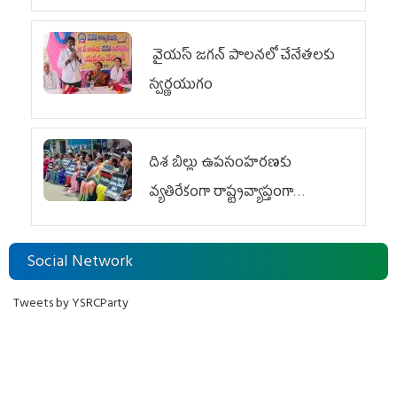
వైయ‌స్ జగన్ పాలనలో చేనేతలకు
స్వర్ణయుగం
దిశ బిల్లు ఉపసంహరణకు
వ్యతిరేకంగా రాష్ట్రవ్యాప్తంగా
వైయ‌స్ఆర్‌సీపీ మహిళా విభాగం
ఆందోళనలు
Social Network
Tweets by YSRCParty