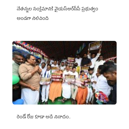
నేతన్నల సంక్షేమానికి వైయ‌స్ఆర్‌సీపీ ప్రభుత్వం
అండగా నిలిచింది
రెండో రోజు కూడా అదే నినాదం..