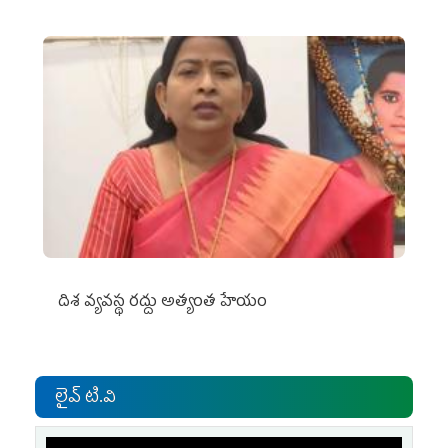
దిశ వ్యవస్థ రద్దు అత్యంత హేయం
లైవ్ టి.వి