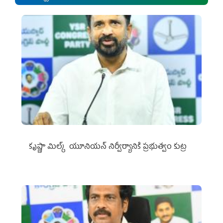
కృష్ణా మిల్క్‌ యూనియన్‌ నిర్వీర్యానికి ప్రభుత్వం కుట్ర