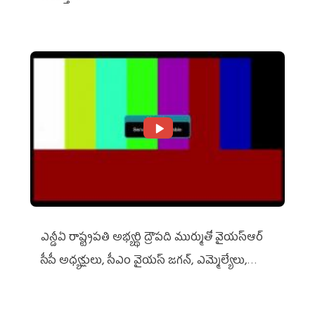
ఎన్డీఏ రాష్ట్ర‌ప‌తి అభ్య‌ర్థి ద్రౌప‌ది ముర్ముతో వైయ‌స్ఆర్
సీపీ అధ్య‌క్షులు, సీఎం వైయ‌స్ జ‌గ‌న్, ఎమ్మెల్యేలు,
ఎంపీల స‌మావేశం