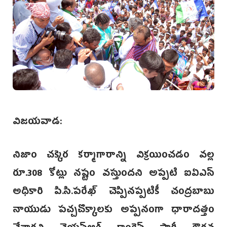
విజయవాడ:
నిజాం చక్కెర కర్మాగారాన్ని విక్రయించడం వల్ల
రూ.308 కోట్లు నష్టం వస్తుందని అప్పటి ఐఏఎస్
అధికారి పి.సి.పరే‌ఖ్ చెప్పినప్పటికీ చంద్రబాబు‌
నాయుడు పచ్చచొక్కాలకు అప్పనంగా ధారాదత్తం