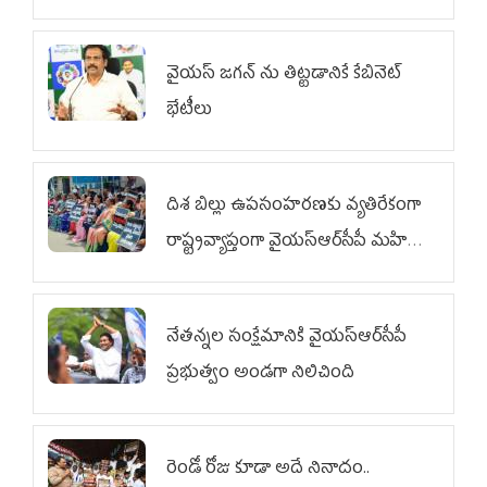
వైయ‌స్ జగన్‌ ను తిట్టడానికే కేబినెట్‌
భేటీలు
దిశ బిల్లు ఉపసంహరణకు వ్యతిరేకంగా
రాష్ట్రవ్యాప్తంగా వైయ‌స్ఆర్‌సీపీ మహిళా
విభాగం ఆందోళనలు
నేతన్నల సంక్షేమానికి వైయ‌స్ఆర్‌సీపీ
ప్రభుత్వం అండగా నిలిచింది
రెండో రోజు కూడా అదే నినాదం..