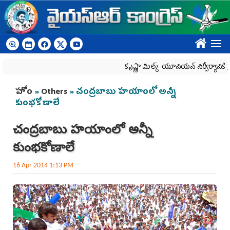
Skip to main content
????
కృష్ణా మిల్క్‌ యూనియన్‌ నిర్వీర్యానికి ప్రభుత్వ
You are here
హోం
»
Others
» చంద్రబాబు హయాంలో అన్నీ
కుంభకోణాలే
చంద్రబాబు హయాంలో అన్నీ
కుంభకోణాలే
16 Apr 2014 1:13 PM