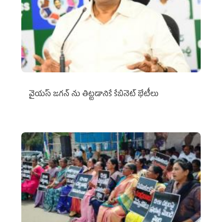
వైయ‌స్ జగన్‌ ను తిట్టడానికే కేబినెట్‌ భేటీలు