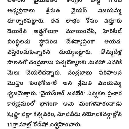
చేశారని వైయస్ఆర్‌ కాంగ్రెస్‌ పార్టీ గౌరవ
అధ్యక్షురాలు శ్రీమతి వైయస్‌ విజయమ్మ
తూర్పారపట్టారు. తన లాభం కోసం చిత్తూరు
డెయిరీని అడ్డగోలుగా మూయించేసి, హెరిటేజ్
సంస్థలను స్థాపించి దేశవ్యాప్తంగా ఆయన
విస్తరించుకున్నారని దుయ్యబట్టారు. తొమ్మిదేళ్ల
పాలనలో చంద్రబాబు పచ్చచొక్కాలకు మినహా ఎవరికీ
మేలు చేయలేదన్నారు. చంద్రబాబు పరిపాలన
మొత్తం కుంభకోణాలే అని శ్రీమతి విజయమ్మ
ధ్వజమెత్తారు. ‘వైయస్ఆర్‌ జనభేరి’ ఎన్నికల ప్రచార
కార్యక్రమంలో భాగంగా ఆమె మంగళవారంనాడు
కృష్ణా జిల్లా గన్నవరం, నూజివీడు నియోజకవర్గాల్లోని
11 గ్రామాల్లో రోడ్‌షో నిర్వహించారు.