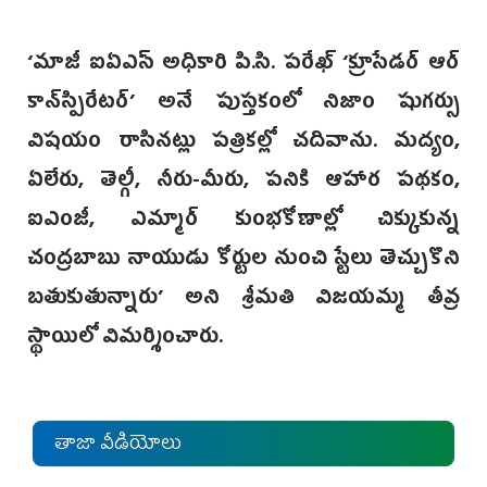
‘మాజీ ఐఏఎస్ అధికారి పి.సి. పరే‌ఖ్ ‘క్రూసేడ‌ర్ ఆ‌ర్
కా‌న్‌స్పిరేటర్’ అనే పుస్తకంలో నిజాం షుగర్సు
విషయం రాసినట్లు పత్రికల్లో చదివాను. మద్యం,
ఏలేరు, తెల్గీ, నీరు-మీరు, పనికి ఆహార పథకం,
ఐఎంజీ, ఎమ్మార్ కుంభకోణాల్లో చిక్కుకున్న
చంద్రబాబు‌ నాయుడు కోర్టుల నుంచి స్టేలు తెచ్చుకొని
బతుకుతున్నారు’ అని శ్రీమతి విజయమ్మ తీవ్ర
స్థాయిలో విమర్శించారు.
తాజా వీడియోలు