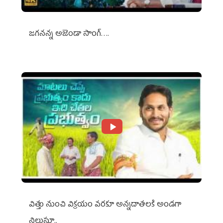
జగనన్న అజెండా సాంగ్….
విత్తు నుంచి విక్రయం వరకూ అన్నదాతలకి అండగా
నిలుస్తూ..