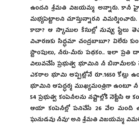
ఉందని శ్రీమతి విజయమ్మ అన్నారు. కానీ హ
మభ్యపెట్టాలని చూస్తున్నారని విమర్శించా
కాదా? ఆ స్కాముల కేసుల్లో నువ్వు స్టేలు త
విచారణకు సిద్ధమా చంద్రబాబూ? ఏలేరు కుంభ
స్టాంపులు, నీరు-మీరు పథకం.. ఇలా ప్రతి దా
విలువచేసే ప్రభుత్వ భూమిని నీ బినామీలకు చ
ఎకరాల భూమి అప్పట్లోనే రూ.1650 కోట్లు ఉంట
భూమిని ఆపద్ధర్మ ముఖ్యమంత్రిగా ఉంటూ నీ 
54 ప్రభుత్వ కంపెనీలను నష్టాల్లోకి నెట్టేసి 
ఆయా కంపెనీల్లో పనిచేసే 26 వేల మంది ఉద
ఘనుడవు నీవు' అని శ్రీమతి విజయమ్మ విమర్