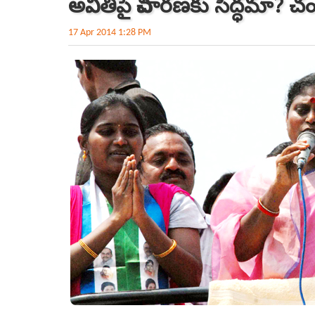
అవినీతిపై విచారణకు సిద్ధమా? 
17 Apr 2014 1:28 PM