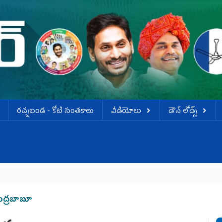
ర‌చ్చ‌బండ‌ - కోటి సంత‌కాలు
వీడియోలు
డౌన్ లోడ్స్
ది
చంద్రబాబూ