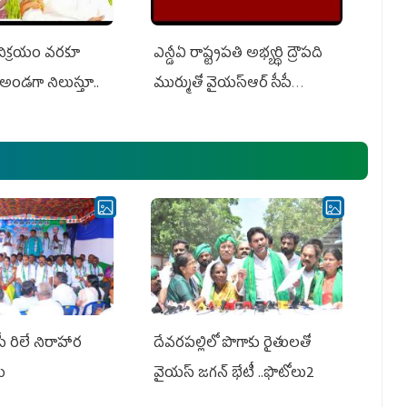
 విక్రయం వరకూ
ఎన్డీఏ రాష్ట్ర‌ప‌తి అభ్య‌ర్థి ద్రౌప‌ది
అండగా నిలుస్తూ..
ముర్ముతో వైయ‌స్ఆర్ సీపీ
అధ్య‌క్షులు, సీఎం వైయ‌స్ జ‌గ‌న్,
ఎమ్మెల్యేలు, ఎంపీల స‌మావేశం
పీ రిలే నిరాహార
దేవరపల్లిలో పొగాకు రైతులతో
లు
వైయస్ జగన్ భేటీ ..ఫొటోలు2