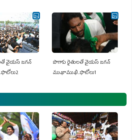
తో వైయ‌స్ జ‌గ‌న్
పొగాకు రైతుల‌తో వైయ‌స్ జ‌గ‌న్
.ఫొటోలు2
ముఖాముఖి..ఫొటోలు1