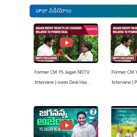
తాజా వీడియోలు
Former CM YS Jagan NDTV
Former CM 
Interview | ower Deal Has
Interview |
Nothing To Do With Adani: YS
Nothing To 
Jagan Rejects US Charges
Jagan Rejec