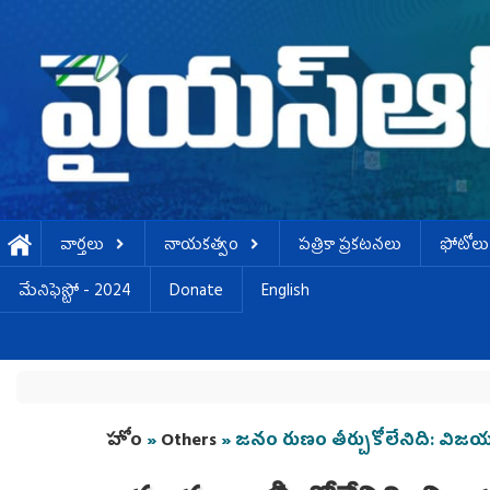
Skip to main content
వార్తలు
నాయకత్వం
పత్రికా ప్రకటనలు
ఫోటోలు
మేనిఫెస్టో - 2024
Donate
English
You are here
హోం
»
Others
» జనం రుణం తీర్చుకోలేనిది: విజ