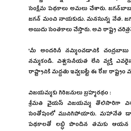
సంక్షేమ పథకాలు అమలు చేశారు. జగ‌న్‌బాబు 
జగన్ మంచి నాయకుడు. మనసున్న నేత. జగ‌న్
అయిదు సంతకాలు చేస్తారు. అవి రాష్ట్ర చరిత్ర
'మీ అందరినీ నమ్మించడానికి చంద్రబాబు న
నమ్మకండి. విశ్వసనీయత లేని వ్యక్తి ఎవ
రాష్ట్రానికి మద్దతు ఇవ్వబట్టే ఈ రోజు రాష్ట్రం
విజయమ్మకు గిరిజనులు బ్రహ్మరథం :
శ్రీమతి వైయస్ విజయమ్మ తొలిసారిగా విశా
సంతోషంలో మునిగిపోయారు. మహానేత డాక్టర
పథకాల‌తో లబ్ధి పొందిన తమకు ఆయన స