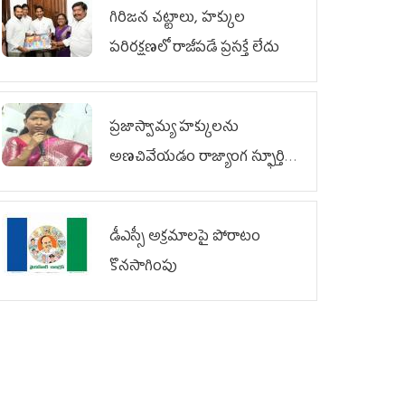
గిరిజన చట్టాలు, హక్కుల
పరిరక్షణలో రాజీపడే ప్రసక్తే లేదు
ప్రజాస్వామ్య హక్కులను
అణచివేయడం రాజ్యాంగ స్ఫూర్తికి
విరుద్ధం
డీఎస్సీ అక్రమాలపై పోరాటం
కొనసాగింపు