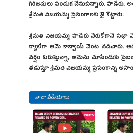
గిరిజనులు పండుగ చేసుకున్నారు. పాడేరు, 
శ్రీమతి విజయమ్మ ప్రసంగాలకు జై కొట్టారు.
శ్రీమతి విజయమ్మ పాడేరు చేరుకోగానే సభా 
ర్యాలీగా ఆమె కాన్వాయ్ వెంట నడిచారు. 
వర్షం కురుస్తున్నా, ఆమెను చూసేందుకు ప్ర
తడుస్తూ శ్రీమతి విజయమ్మ ప్రసంగాన్ని ఆసాంతం
తాజా వీడియోలు