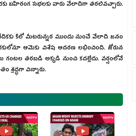
అరకు బహిరంగ సభలకు వారు వేలాదిగా తరలివచ్చారు.
వేదికకు కిలో మీటరున్నర ముందు నుంచే వేలాది జనం
అరకులోనూ ‌ఆమెకు విశేష ఆదరణ లభించింది. జోరున
జలు గంటల తరబడి అక్కడి నుంచి కదల్లేదు. వర్షంలోనే
 శ్రద్ధగా విన్నారు.