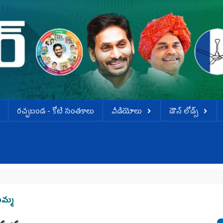
ర‌చ్చ‌బండ‌ - కోటి సంత‌కాలు
వీడియోలు
డౌన్ లోడ్స్
వ
యమ్మ