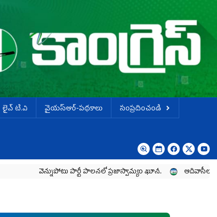
లైవ్ టి.వి
వైయస్ఆర్-పథకాలు
సంప్రదించండి
ెన్నుపోటు పార్టీ పాలనలో ప్రజాస్వామ్యం ఖూనీ..
ఆదివాసీల పోరాటానికి వైయ‌