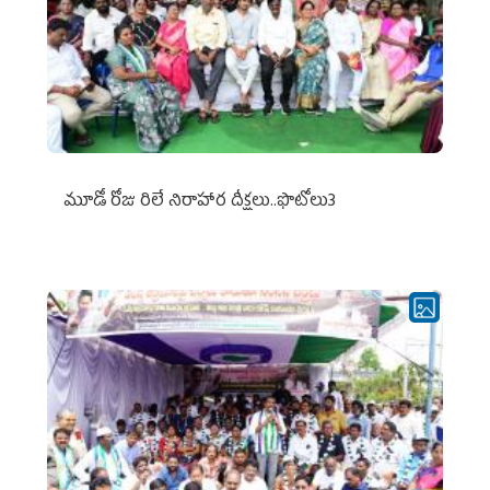
మూడో రోజు రిలే నిరాహార దీక్షలు..ఫొటోలు3