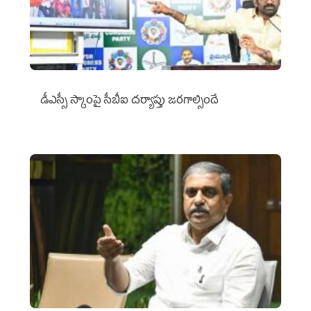
డీఎస్సీ స్కాంపై సీబీఐ దర్యాప్తు జరగాల్సిందే