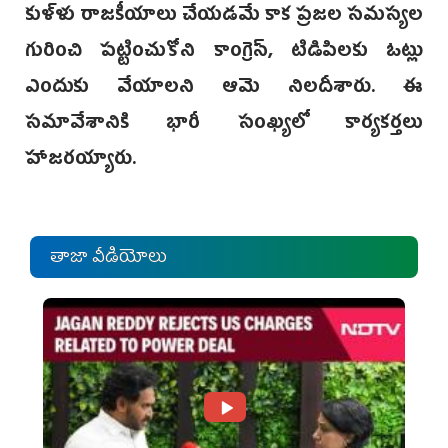
కుళ్ళు రాజకీయాలు చేయడమే కాక ప్రజల సమస్యల
గురించి పట్టించుకోని కాంగ్రెస్‌, టిడిపిలకు ఓట్లు
ఎందుకు వేయాలని ఆమె నిలదీశారు. ఈ
సమావేశానికి భారీ సంఖ్యలో కార్యకర్తలు
హాజరయ్యారు.
తాజా వీడియోలు