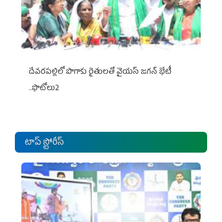
దేవరపల్లిలో పొగాకు రైతులతో వైయస్ జగన్ భేటీ
..ఫొటోలు2
టాప్ స్టోరీస్