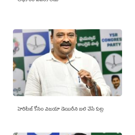
అధికారం ఎవరికీ లేదు
హెరిటేజ్ కోసం విజయా డెయిరీని బలి చేసే కుట్ర‌