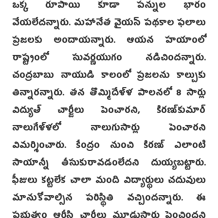
ఒక్క రూపాయి కూడా పన్నుల భారం
వేయలేదన్నారు. మహానేత వైయస్‌ పథకాల ఫలాలు
ప్రజలకు అందాయన్నారు. ఆయన హయాంలో
రాష్ట్రంలో సువర్ణయుగం నడిచిందన్నారు.
చంద్రబాబు నాయుడి కాలంలో ప్రజలను కాల్చుకు
తిన్నారన్నారు. తన తొమ్మిదేళ్ళ పాలనలో 8 సార్లు
విద్యుత్‌ చార్జీలు పెంచారని, కిరణ్‌కుమార్‌
నాలుగేళ్ళలో నాలుగుసార్లు పెంచారని
విమర్శించారు. కేంద్రం నుంచి కిరణ్‌ ఎలాంటి
సాయాన్నీ తీసుకురావడంలేదని దుయ్యబట్టారు.
ఫీజులు కట్టలేక చాలా మంది విద్యార్థులు చదువులు
మానుకోవాల్సిన పరిస్థితి వచ్చిందన్నారు. ఈ
ప్రభుత్వం ఆర్టీసి చార్జీలు మూడుసార్లు పెంచిందని