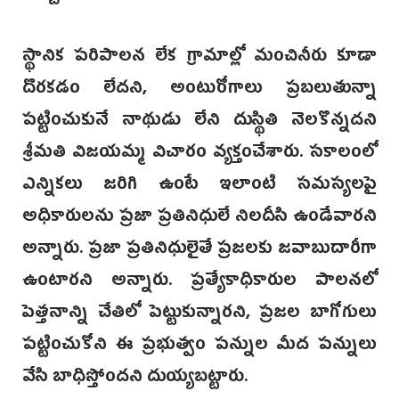
స్థానిక పరిపాలన లేక గ్రామాల్లో మంచినీరు కూడా
దొరకడం లేదని, అంటురోగాలు ప్రబలుతున్నా
పట్టించుకునే నాథుడు లేని దుస్థితి నెలకొన్నదని
శ్రీమతి విజయమ్మ విచారం వ్యక్తంచేశారు. సకాలంలో
ఎన్నికలు జరిగి ఉంటే ఇలాంటి సమస్యలపై
అధికారులను ప్రజా ప్రతినిధులే నిలదీసి ఉండేవారని
అన్నారు. ప్రజా ప్రతినిధులైతే ప్రజలకు జవాబుదారీగా
ఉంటారని అన్నారు. ప్రత్యేకాధికారుల పాలనలో
పెత్తనాన్ని చేతిలో పెట్టుకున్నారని, ప్రజల బాగోగులు
పట్టించుకోని ఈ ప్రభుత్వం పన్నుల మీద పన్నులు
వేసి బాధిస్తోందని దుయ్యబట్టారు.