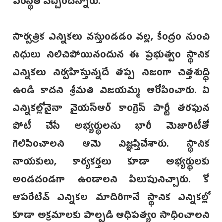
పరిస్థితి వచ్చిందన్నారు.
సార్వత్రిక ఎన్నికలు వస్తుండడం వల్ల, కేంద్రం నుంచి
నిధులు నిలిచిపోయినందున ఈ ప్రభుత్వం స్థానిక
ఎన్నికలు నిర్వహిస్తున్నదే తప్ప నిజంగా చిత్తశుద్ధి
ఉండి కాదని శ్రీమతి విజయమ్మ ఆరోపించారు. ఏ
ఎన్నికల్లోనైనా వైయస్‌ఆర్‌ కాంగ్రెస్‌ పార్టీ తరఫున
పోటీ చేసే అభ్యర్థులను భారీ మెజారిటీతో
గెలిపించాలని ఆమె విజ్ఞప్తిచేశారు. స్థానిక
నాయకులు, కార్యకర్తలు కూడా అభ్యర్థులకు
అండదండగా ఉండాలని పిలుపునిచ్చారు. కో
ఆపరేటివ్‌ ఎన్నికల మాదిరిగానే స్థానిక ఎన్నికల్లో
కూడా అక్రమాలకు పాల్పడి ఆధిపత్యం సాధించాలని