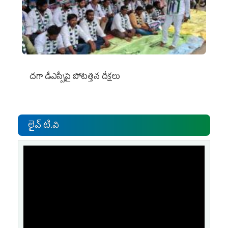
దగా డీఎస్సీపై పోటెత్తిన దీక్షలు
లైవ్ టి.వి