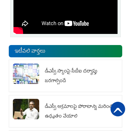
ఇటీవలి వార్తలు
డీఎస్సీ స్కాంపై సీబీఐ దర్యాప్తు
జరగాల్సిందే
డీఎస్సీ అక్రమాలపై పోరాటాన్ని మరింత
ఉధృతం చేయాలి