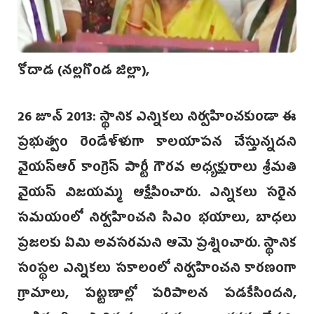
కోదాడ (నల్లగొండ జిల్లా),
26 జూన్‌ 2013: స్థానిక ఎన్నికలు నిర్వహించకుండా ఈ
ప్రభుత్వం రెండేళ్ళుగా కాలయాపన చేస్తున్నదని
వైయస్‌ఆర్‌ కాంగ్రెస్‌ పార్టీ గౌరవ అధ్యక్షురాలు శ్రీమతి
వైయస్‌ విజయమ్మ ఆక్షేపించారు. ఎన్నికలు సరైన
సమయంలో నిర్వహించని సిఎం భయాలు, బాధలు
ప్రజలకు ఏమి అవసరమని ఆమె ప్రశ్నించారు. స్థానిక
సంస్థల ఎన్నికలు సకాలంలో నిర్వహించని కారణంగా
గ్రామాలు, పట్టణాల్లో పరిపాలన పడకేసిందని,