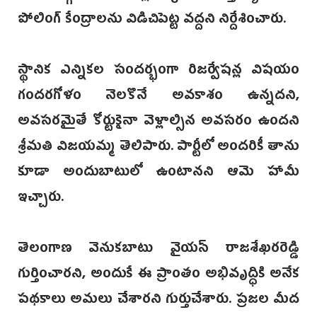
పోలింగ్‌ కేంద్రాలను విడిచిపెట్ట వద్దని నిర్దేశించారు.
స్థానిక ఎన్నికల సందర్భంగా రిజర్వేషన్ల విషయం
గందరగోళం నెలకొనే అవకాశం ఉన్నదని,
అవసరమైతే కోర్టుకైనా వెళ్లాల్సిన అవసరం ఉందని
శ్రీమతి విజయమ్మ తెలిపారు. పార్టీలో అందరికీ తాను
కూడా అందుబాటులో ఉంటానని ఆమె హామీ
ఇచ్చారు.
తెలంగాణ వెనుకబాటు వైయస్‌ రాజశేఖరరెడ్డి
గుర్తించారని, అందుకే ఈ ప్రాంతం అభివృద్ధికి అనేక
పథకాలు అమలు చేశారని గుర్తుచేశారు. ప్రజల మీద