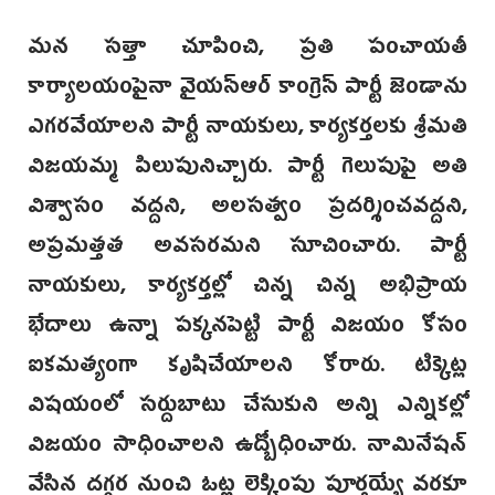
మన సత్తా చూపించి, ప్రతి పంచాయతీ
కార్యాలయంపైనా వైయస్‌ఆర్‌ కాంగ్రెస్‌ పార్టీ జెండాను
ఎగరవేయాలని పార్టీ నాయకులు, కార్యకర్తలకు శ్రీమతి
విజయమ్మ పిలుపునిచ్చారు. పార్టీ గెలుపుపై అతి
విశ్వాసం వద్దని, అలసత్వం ప్రదర్శించవద్దని,
అప్రమత్తత అవసరమని సూచించారు. పార్టీ
నాయకులు, కార్యకర్తల్లో చిన్న చిన్న అభిప్రాయ
భేదాలు ఉన్నా పక్కనపెట్టి పార్టీ విజయం కోసం
ఐకమత్యంగా కృషిచేయాలని కోరారు. టిక్కెట్ల
విషయంలో సర్దుబాటు చేసుకుని అన్ని ఎన్నికల్లో
విజయం సాధించాలని ఉద్బోధించారు. నామినేషన్‌
వేసిన దగ్గర నుంచి ఓట్ల లెక్కింపు పూర్తయ్యే వరకూ