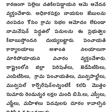
కారణంగా పల్లెలు చతికిలపడ్డాయని ఆమె ఆవేదన
వ్యక్తంచేశారు. అధికారపక్షం నాయకుల జేబులను
నింపడం కోసం గ్రామ సభల ఆమోదం లేకుండా
నామినేషన్‌ పద్ధతిలో పనులను ఈ ప్రభుత్వం
కేటాయిస్తోందని దుయ్యబట్టారు. పంచాయతీ
కార్యాలయాలు అశాంతి నిలయాలుగా
మారిపోయాయని విచారం వ్యక్తంచేశారు.
రాష్ట్రంలోని జిల్లా పరిషత్‌లు, జెడ్‌పిటిసిలు,
ఎంపిటిసిలు, గ్రామ పంచాయతీలు, మున్సిపాల్టీలు,
మున్సిపల్‌ కార్పొరేషన్‌లన్నింటికీ కలిపి మొత్తం
సుమారు రెండున్నర లక్షల మంది బి.సి.లు, ఎస్సీలు,
ఎస్టీలు, మహిళలు పదవులకు దూరం కావాల్సిన