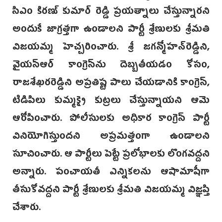
సిఎం కిరణ్‌ కుమార్‌ రెడ్డి ప్రయత్నాలు చేస్తున్నారని
అందుకే జాగ్రత్తగా ఉండాలని పార్టీ శ్రేణులకు శ్రీమతి
విజయమ్మ హెచ్చరించారు. శ్రీ జగన్మోహన్‌రెడ్డిని,
వైయస్‌ఆర్‌ కాంగ్రెస్‌ను దెబ్బతీయడం కోసం,
రాజశేఖరరెడ్డిని అప్రతిష్ట పాలు చేయడానికి కాంగ్రెస్‌,
టిడిపిలు కుమ్మక్కై కుట్రలు చేస్తున్నాయని ఆమె
ఆరోపించారు. పోలీసులకు అధికార కాంగ్రెస్‌ పార్టీ
వినియోగిస్తుందని అప్రమత్తంగా ఉండాలని
సూచించారు. ఆ పార్టీలు పెట్టే ప్రలోభాలకు లొంగవద్దని
అన్నారు. పంచాయతీ ఎన్నికలను ఆషామాషీగా
తీసుకోవద్దని పార్టీ శ్రేణులకు శ్రీమతి విజయమ్మ విజ్ఞప్తి
చేశారు.