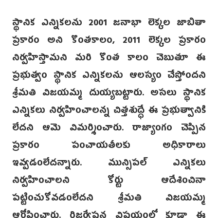
స్థానిక ఎన్నికలను 2001 జనాభా లెక్కల జాబితా
ప్రకారం అని కొంతకాలం, 2011 లెక్కల ప్రకారం
నిర్వహిస్తామని మరి కొంత కాలం చెబుతూ ఈ
ప్రభుత్వం స్థానిక ఎన్నికలను ఆలస్యం చేస్తోందని
శ్రీమతి విజయమ్మ దుయ్యబట్టారు. అసలు స్థానిక
ఎన్నికలు నిర్వహించాలన్న చిత్తశుద్ధే ఈ ప్రభుత్వానికి
లేదని ఆమె విమర్శించారు. రాజ్యాంగం చెప్పిన
ప్రకారం పంచాయతీలకు అధికారాలు
ఇవ్వడంలేదన్నారు. మున్సిపల్‌ ఎన్నికలు
నిర్వహించాలని కోర్టు ఆదేశించినా
పట్టించుకోవడంలేదని శ్రీమతి విజయమ్మ
ఆరోపించారు. రిజర్వేషన్ల విషయంలో కూడా ఈ