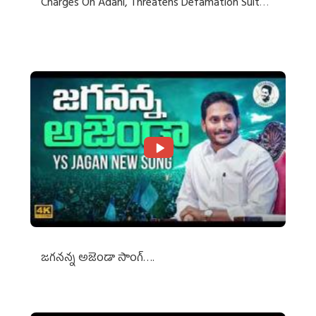
Charges On Adani, Threatens Defamation Suit
Against Media Groups
జగనన్న అజెండా సాంగ్….