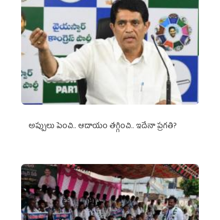
అప్పులు పెంచి.. ఆదాయం తగ్గించి.. ఇదేనా ప్రగతి?