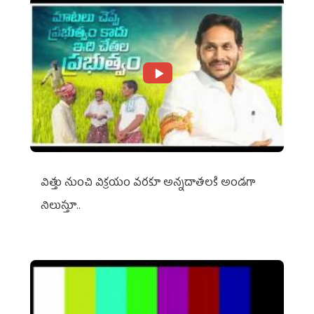
విత్తు నుంచి విక్రయం వరకూ అన్నదాతలకి అండగా
నిలుస్తూ..