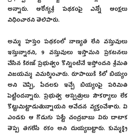
అన్నారు. ఆరోగ్యశ్రీ పథకంపై ఎన్నో ఆంక్షలు
విధించారని తెలిపారు.
అమ్మ హస్తం పథకంలో నాణ్యత లేని వస్తువులు
ఇస్తున్నారని, 9 వస్తువులు ఇస్తామని ప్రకటనలు
చేసిన కిరణ్‌ ప్రభుత్వం కొన్నింటినే ఇస్తోందని శ్రీమతి
విజయమ్మ విమర్శించారు. రూపాయికే కిలో బియ్యం
అని చెప్పి, పేదలకు ఇచ్చే బియ్యంపై పరిమితి
పెట్టిందన్నారు. ప్రభుత్వ ఆస్పత్రులు సౌకర్యాలు లేక
కొట్టుమిట్టాడుతున్నాయని ఆవేదన వ్యక్తంచేశారు. ఏ
ఎండకు ఆ గొడుగు పట్టే చంద్రబాబు ఏరు దాటాక
తెప్ప తగలేసే రకం అని దుయ్యబట్టారు. కుమ్మక్కై