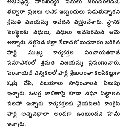
అభివృద్ధి, పారిశుధ్యం పనులు జరగడంలేదని,
తద్వారా ప్రజలు అనేక ఇబ్బందులు పడుతున్నారని
శ్రీమతి విజయమ్మ ఆవేదన వ్యక్తంచేశారు. స్థానిక
సంస్థలకు నిధులు, విధులు అవసరమని ఆమె
అన్నారు. నల్గొండ జిల్లా కోదాడలో బుధవారం జరిగిన
పార్టీ ముఖ్య కార్యకర్తల పంచాయతీరాజ్
సమావేశంలో శ్రీమతి విజయమ్మ ప్రసంగించారు.
పంచాయతీ ఎన్నికలలో పార్టీ శ్రేణులంతా కలసికట్టుగా
కృషి చేసి, విజయాలు సాధించాలని పిలుపు
ఇచ్చారు. ఓటర్ల జాబితాపై కూడా నిఘా పెట్టాలని
సలహా ఇచ్చారు. కార్యకర్తలకు వైయస్‌ఆర్‌ కాంగ్రెస్‌
పార్టీ అన్నివిధాలా అండగా ఉంటుందని హామీ
ఇచ్చారు.