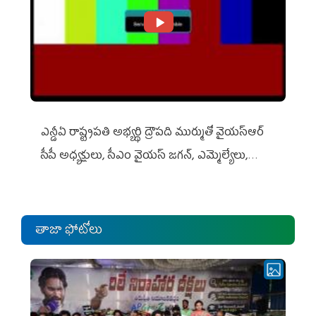
ఎన్డీఏ రాష్ట్ర‌ప‌తి అభ్య‌ర్థి ద్రౌప‌ది ముర్ముతో వైయ‌స్ఆర్
సీపీ అధ్య‌క్షులు, సీఎం వైయ‌స్ జ‌గ‌న్, ఎమ్మెల్యేలు,
ఎంపీల స‌మావేశం
తాజా ఫోటోలు