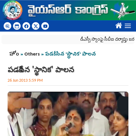
Skip to main content
????
డీఎస్సీ స్కాంపై సీబీఐ దర్యాప్తు జరగాల్సిందే
You are here
హోం
»
Others
» పడకేసిన 'స్థానిక' పాలన
పడకేసిన 'స్థానిక' పాలన
26 Jun 2013 5:59 PM