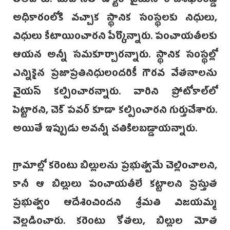
తెలిపారు. మహానేత డాక్టర్‌ వైయస్‌ రాజశేఖరరెడ్డి
అధికారంలోకి వచ్చాక స్థానిక సంస్థలకు నిధులు,
విధులు కేటాయించారని పేర్కొన్నారు. పంచాయతీలకు
ఆయన అన్నీ సమకూర్చారన్నారు. స్థానిక సంస్థల్లో
ఎన్నికైన ప్రజాప్రతినిధులందరికీ గౌరవ వేతనాలను
వైయస్‌ కల్పించారన్నారు. వారిని ప్రోటోకాల్‌లో
పెట్టారని, చెక్‌ పవర్‌ కూడా కల్పించారని గుర్తుచేశారు.
అయితే ఇప్పుడు అవన్నీ చతికిలబడ్డాయన్నారు.
గ్రామాల్లో కరెంటు బిల్లులను ప్రభుత్వమే చెల్లించాలని,
కానీ ఆ బిల్లులు పంచాయతీలే కట్టాలని ప్రస్తుత
ప్రభుత్వం ఆదేశించిందని శ్రీమతి విజయమ్మ
వెల్లడించారు. కరెంటు కోతలు, బిల్లుల మోత