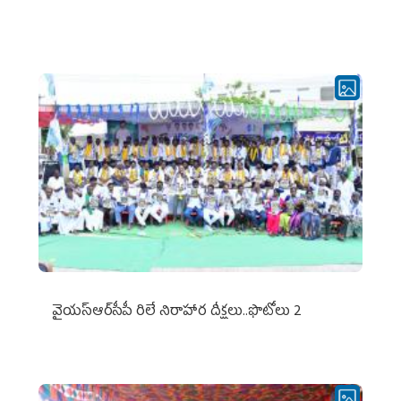
వైయ‌స్ఆర్‌సీపీ రిలే నిరాహార దీక్షలు..ఫొటోలు 2