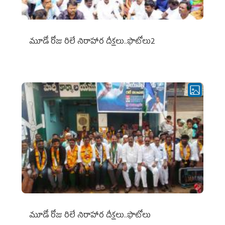
మూడో రోజు రిలే నిరాహార దీక్షలు..ఫొటోలు2
మూడో రోజు రిలే నిరాహార దీక్షలు..ఫొటోలు