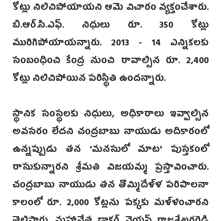
కోట్లు నిలిచిపోయాయని ఆమె విచారం వ్యక్తంచేశారు.
బి.ఆర్.సి.ఎఫ్. నిధులు రూ. 350 కోట్లు
మురిగిపోయాయన్నారు. 2013 - 14 ఎన్నికలకు
సంబంధించి కేంద్ర నుంచి రావాల్సిన రూ. 2,400
కోట్లు నిలిచిపోయిన పరిస్థితి ఉందన్నారు.
స్థానిక సంస్థలకు నిధులు, అధికారాలు ఇవ్వాల్సిన
అవసరం లేదని చంద్రబాబు నాయుడు అదికారంలో
ఉన్నప్పుడు తన 'మనసులో మాట' పుస్తకంలో
రాసుకున్నారని శ్రీమతి విజయమ్మ ప్రస్తావించారు.
చంద్రబాబు నాయుడు తన తొమ్మిదేళ్ళ పరిపాలనా
కాలంలో రూ. 2,000 కోట్లను పక్కకు మళ్ళించారని