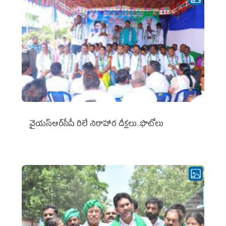
వైయ‌స్ఆర్‌సీపీ రిలే నిరాహార దీక్షలు..ఫొటోలు