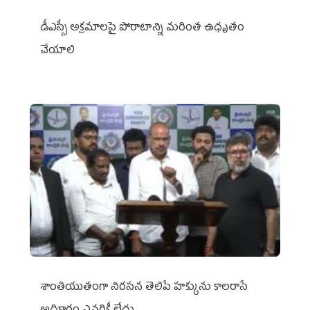
డీఎస్సీ అక్రమాలపై పోరాటాన్ని మరింత ఉధృతం
చేయాలి
శాంతియుతంగా నిరసన తెలిపే హక్కును కాలరాసే