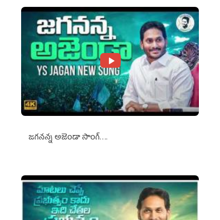
జగనన్న అజెండా సాంగ్….