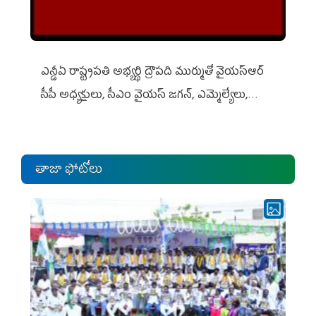
ఎన్డీఏ రాష్ట్ర‌ప‌తి అభ్య‌ర్థి ద్రౌప‌ది ముర్ముతో వైయ‌స్ఆర్
సీపీ అధ్య‌క్షులు, సీఎం వైయ‌స్ జ‌గ‌న్, ఎమ్మెల్యేలు,
ఎంపీల స‌మావేశం
తాజా ఫోటోలు