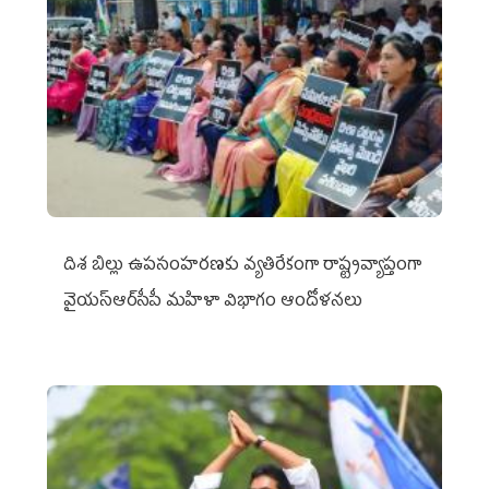
దిశ బిల్లు ఉపసంహరణకు వ్యతిరేకంగా రాష్ట్రవ్యాప్తంగా
వైయ‌స్ఆర్‌సీపీ మహిళా విభాగం ఆందోళనలు