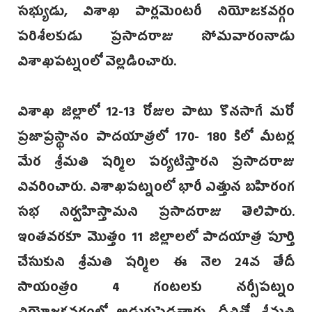
సభ్యుడు, విశాఖ పార్లమెంటరీ నియోజకవర్గం
పరిశీలకుడు ప్రసాదరాజు సోమవారంనాడు
విశాఖపట్నంలో వెల్లడించారు.
విశాఖ జిల్లాలో 12-13 రోజుల పాటు కొనసాగే మరో
ప్రజాప్రస్థానం పాదయాత్రలో 170- 180 కిలో మీటర్ల
మేర శ్రీమతి షర్మిల పర్యటిస్తారని ప్రసాదరాజు
వివరించారు. విశాఖపట్నంలో భారీ ఎత్తున బహిరంగ
సభ నిర్వహిస్తామని ప్రసాదరాజు తెలిపారు.
ఇంతవరకూ మొత్తం 11 జిల్లాలలో పాదయాత్ర పూర్తి
చేసుకుని శ్రీమతి షర్మిల ఈ నెల 24వ తేదీ
సాయంత్రం 4 గంటలకు నర్సీపట్నం