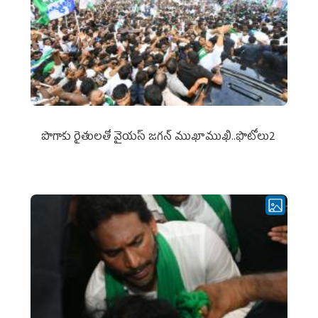
పొగాకు రైతుల‌తో వైయ‌స్ జ‌గ‌న్ ముఖాముఖి..ఫొటోలు2