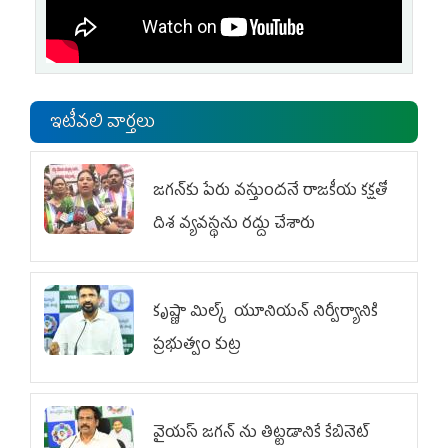
ఇటీవలి వార్తలు
జగన్‌కు పేరు వస్తుందనే రాజకీయ కక్షతో
దిశ వ్య‌వ‌స్థ‌ను రద్దు చేశారు
కృష్ణా మిల్క్‌ యూనియన్‌ నిర్వీర్యానికి
ప్రభుత్వం కుట్ర
వైయ‌స్ జగన్‌ ను తిట్టడానికే కేబినెట్‌