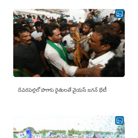
దేవరపల్లిలో పొగాకు రైతులతో వైయస్ జగన్ భేటీ