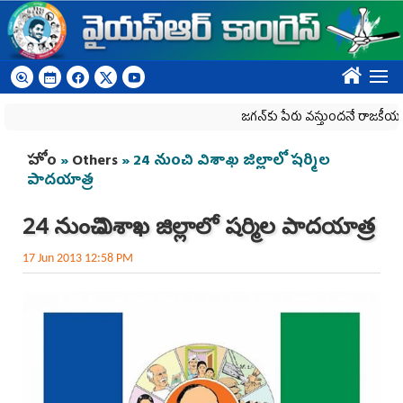
Skip to main content
????
జగన్‌కు పేరు వస్తుందనే రాజకీయ కక్షతో దిశ వ
You are here
హోం
»
Others
» 24 నుంచి విశాఖ జిల్లాలో షర్మిల
పాదయాత్ర
24 నుంచి విశాఖ జిల్లాలో షర్మిల పాదయాత్ర
17 Jun 2013 12:58 PM