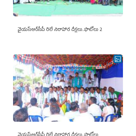
వైయ‌స్ఆర్‌సీపీ రిలే నిరాహార దీక్షలు..ఫొటోలు 2
వైయ‌స్ఆర్‌సీపీ రిలే నిరాహార దీక్షలు..ఫొటోలు