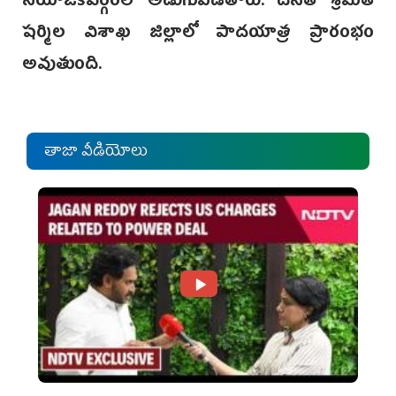
నియోజకవర్గంలో అడుగుపెడతారు. దీనితో శ్రీమతి
షర్మిల విశాఖ జిల్లాలో పాదయాత్ర ప్రారంభం
అవుతుంది.
తాజా వీడియోలు