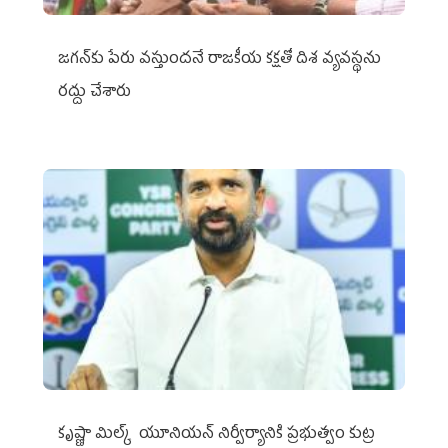
జగన్‌కు పేరు వస్తుందనే రాజకీయ కక్షతో దిశ వ్య‌వ‌స్థ‌ను
రద్దు చేశారు
కృష్ణా మిల్క్‌ యూనియన్‌ నిర్వీర్యానికి ప్రభుత్వం కుట్ర