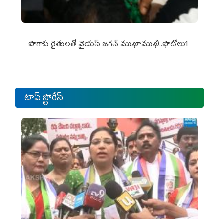
పొగాకు రైతుల‌తో వైయ‌స్ జ‌గ‌న్ ముఖాముఖి..ఫొటోలు1
టాప్ స్టోరీస్