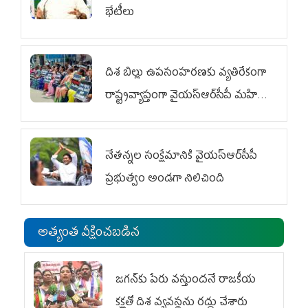
భేటీలు
దిశ బిల్లు ఉపసంహరణకు వ్యతిరేకంగా
రాష్ట్రవ్యాప్తంగా వైయ‌స్ఆర్‌సీపీ మహిళా
విభాగం ఆందోళనలు
నేతన్నల సంక్షేమానికి వైయ‌స్ఆర్‌సీపీ
ప్రభుత్వం అండగా నిలిచింది
అత్యంత వీక్షించబడిన
జగన్‌కు పేరు వస్తుందనే రాజకీయ
కక్షతో దిశ వ్య‌వ‌స్థ‌ను రద్దు చేశారు