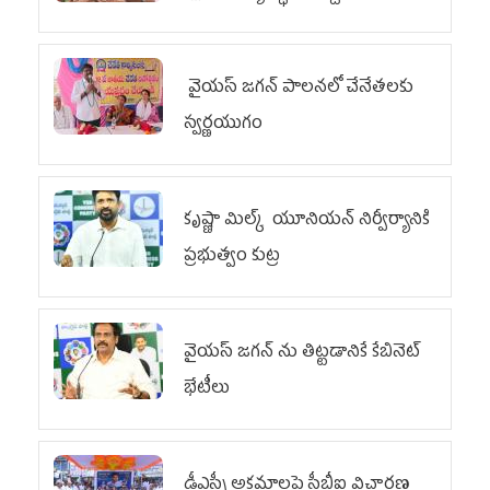
వైయ‌స్ జగన్ పాలనలో చేనేతలకు
స్వర్ణయుగం
కృష్ణా మిల్క్‌ యూనియన్‌ నిర్వీర్యానికి
ప్రభుత్వం కుట్ర
వైయ‌స్ జగన్‌ ను తిట్టడానికే కేబినెట్‌
భేటీలు
డీఎస్సీ అక్రమాలపై సీబీఐ విచారణ