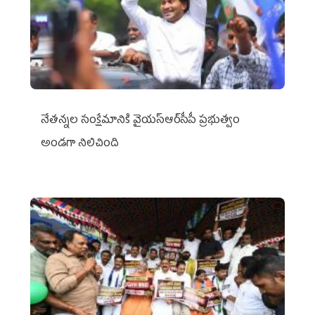
నేతన్నల సంక్షేమానికి వైయ‌స్ఆర్‌సీపీ ప్రభుత్వం
అండగా నిలిచింది