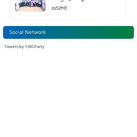
జరపాలి
Social Network
Tweets by YSRCParty