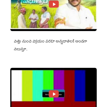
విత్తు నుంచి విక్రయం వరకూ అన్నదాతలకి అండగా
నిలుస్తూ..