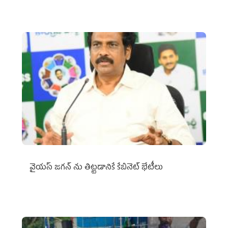
వైయ‌స్ జగన్‌ ను తిట్టడానికే కేబినెట్‌ భేటీలు