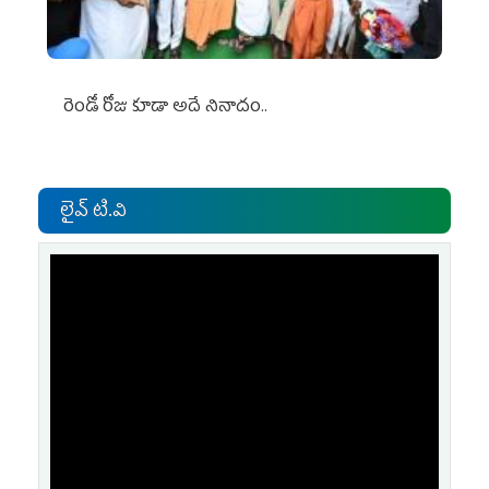
రెండో రోజు కూడా అదే నినాదం..
లైవ్ టి.వి