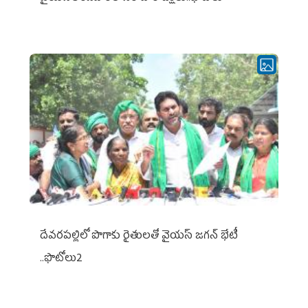
దేవరపల్లిలో పొగాకు రైతులతో వైయస్ జగన్ భేటీ
..ఫొటోలు2