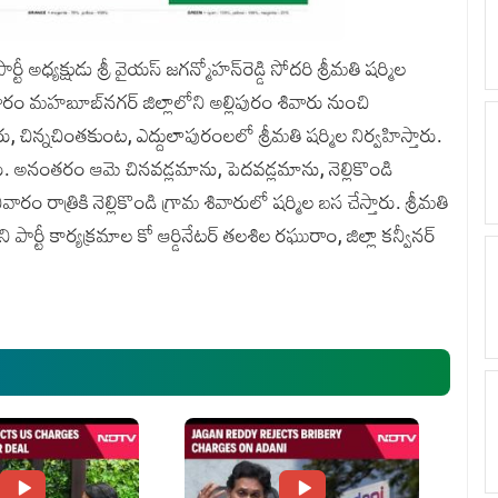
ార్టీ అ‌ధ్యక్షుడు శ్రీ వైయస్ జగ‌న్మోహన్‌రెడ్డి సోదరి శ్రీమతి షర్మిల
వారం మహబూబ్‌నగర్‌ జిల్లాలోని అల్లిపురం శివారు నుంచి
చిన్నచింతకుంట, ఎద్దులాపురంలలో శ్రీమతి షర్మిల నిర్వహిస్తారు.
 అనంతరం ఆమె చినవడ్లమాను, పెదవడ్లమాను, నెల్లికొండి
రాత్రికి నెల్లికొండి గ్రామ శివారులో షర్మిల బస చేస్తారు. శ్రీమతి
ార్టీ కార్యక్రమాల కో ఆర్డినేటర్ తలశిల రఘురాం, జిల్లా కన్వీన‌ర్