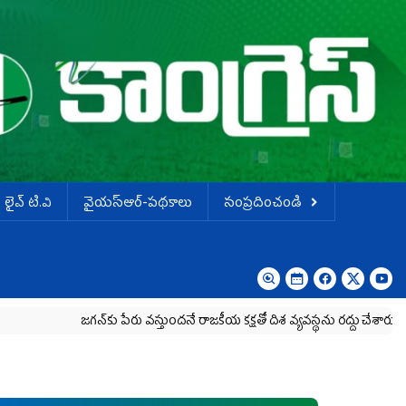
లైవ్ టి.వి
వైయస్ఆర్-పథకాలు
సంప్రదించండి
జగన్‌కు పేరు వస్తుందనే రాజకీయ కక్షతో దిశ వ్య‌వ‌స్థ‌ను రద్దు చేశారు
కృష్ణా 