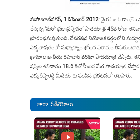
మహబూబ్‌నగర్,‌ 1 డిసెంబర్ ‌2012
: వైయస్‌ఆర్ కాంగ్రె‌స్ ప
చేస్తున్న ‘మరో ప్రజాప్రస్థానం’ పాదయాత్ర 45వ రోజు శని
ప్రారంభమవుతుంది. దేవరకద్ర నియోజకవర్గంలోని మద్దూరు, 
ఎద్దులాపురంలో మధ్యాహ్నం భోజన విరామం తీసుకుంటారు.
గ్రామాల జాతీయ రహదారి వరకూ పాదయాత్ర చేస్తారు. శనివారం 
షర్మిల శనివారం 18.6 కిలోమీటర్ల మేర పాదయాత్ర చేస్తారని ప
ఎడ్మ కిష్టారెడ్డి‌ మీడియాకు పంపిన ప్రకటనలో తెలిపారు.
తాజా వీడియోలు