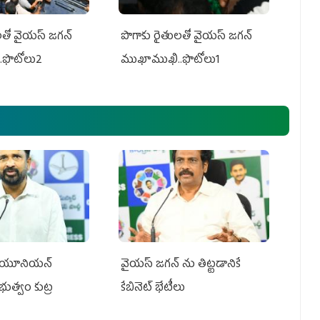
తో వైయ‌స్ జ‌గ‌న్
పొగాకు రైతుల‌తో వైయ‌స్ జ‌గ‌న్
.ఫొటోలు2
ముఖాముఖి..ఫొటోలు1
్‌ యూనియన్‌
వైయ‌స్ జగన్‌ ను తిట్టడానికే
ప్రభుత్వం కుట్ర
కేబినెట్‌ భేటీలు