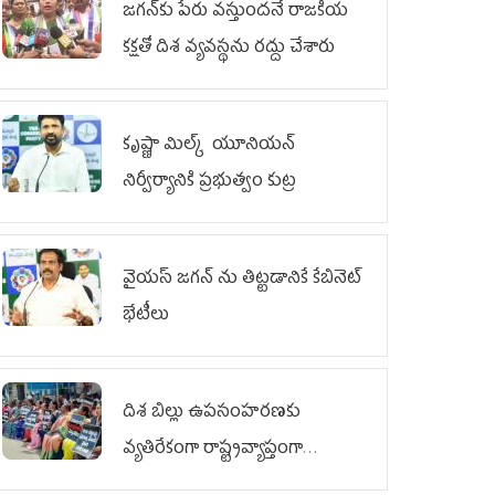
జగన్‌కు పేరు వస్తుందనే రాజకీయ
కక్షతో దిశ వ్య‌వ‌స్థ‌ను రద్దు చేశారు
కృష్ణా మిల్క్‌ యూనియన్‌
నిర్వీర్యానికి ప్రభుత్వం కుట్ర
వైయ‌స్ జగన్‌ ను తిట్టడానికే కేబినెట్‌
భేటీలు
దిశ బిల్లు ఉపసంహరణకు
వ్యతిరేకంగా రాష్ట్రవ్యాప్తంగా
వైయ‌స్ఆర్‌సీపీ మహిళా విభాగం