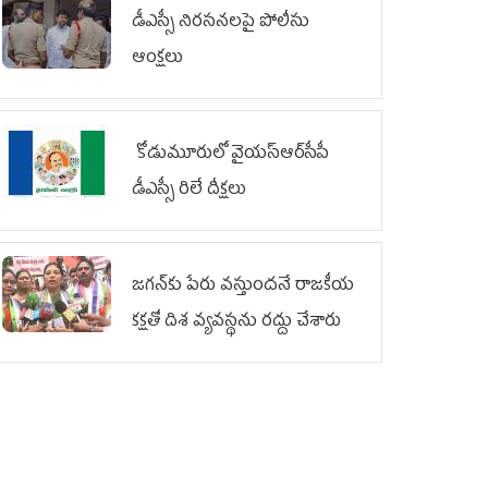
డీఎస్సీ నిరసనలపై పోలీసు
ఆంక్షలు
కోడుమూరులో వైయ‌స్ఆర్‌సీపీ
డీఎస్సీ రిలే దీక్షలు
జగన్‌కు పేరు వస్తుందనే రాజకీయ
కక్షతో దిశ వ్య‌వ‌స్థ‌ను రద్దు చేశారు