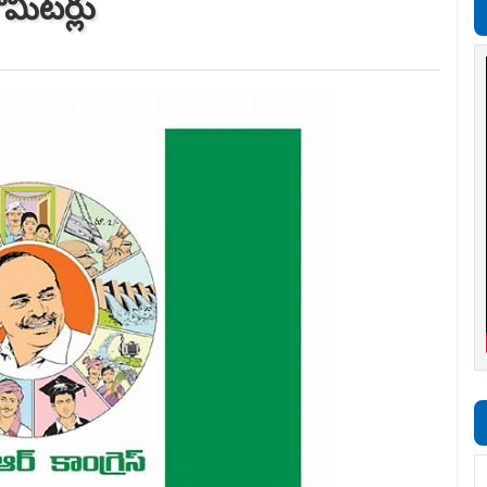
ోమీటర్లు