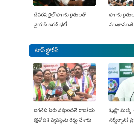
దేవరపల్లిలో పొగాకు రైతులతో
పొగాకు రైతుల‌
వైయస్ జగన్ భేటీ
ముఖాముఖి.
టాప్ స్టోరీస్
జగన్‌కు పేరు వస్తుందనే రాజకీయ
కృష్ణా మిల్క
కక్షతో దిశ వ్య‌వ‌స్థ‌ను రద్దు చేశారు
నిర్వీర్యానికి 