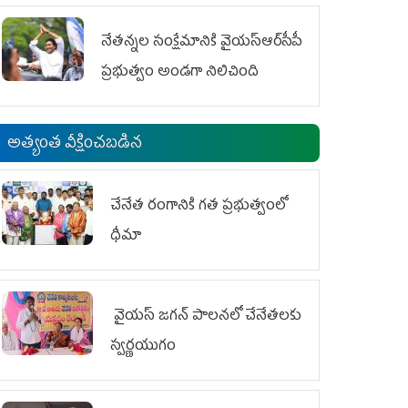
ఆందోళనలు
నేతన్నల సంక్షేమానికి వైయ‌స్ఆర్‌సీపీ
ప్రభుత్వం అండగా నిలిచింది
అత్యంత వీక్షించబడిన
చేనేత రంగానికి గత ప్రభుత్వంలో
ధీమా
వైయ‌స్ జగన్ పాలనలో చేనేతలకు
స్వర్ణయుగం