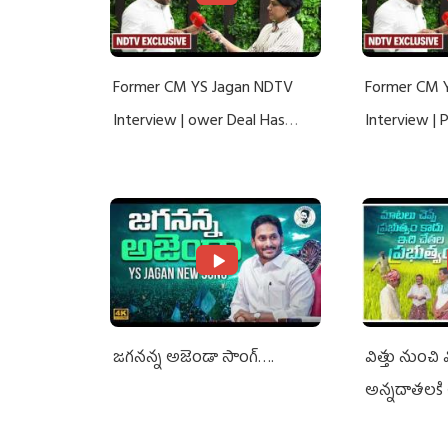
Former CM YS Jagan NDTV
Former CM 
Interview | ower Deal Has
Interview |
Nothing To Do With Adani: YS
Nothing To 
Jagan Rejects US Charges
Jagan Rejec
జగనన్న అజెండా సాంగ్….
విత్తు నుంచి
అన్నదాతలకి 