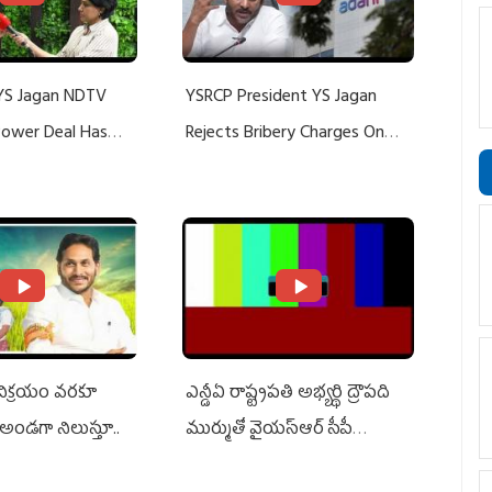
YS Jagan NDTV
YSRCP President YS Jagan
 Power Deal Has
Rejects Bribery Charges On
Do With Adani: YS
Adani, Threatens Defamation
ts US Charges
Suit Against Media Groups
 విక్రయం వరకూ
ఎన్డీఏ రాష్ట్ర‌ప‌తి అభ్య‌ర్థి ద్రౌప‌ది
అండగా నిలుస్తూ..
ముర్ముతో వైయ‌స్ఆర్ సీపీ
అధ్య‌క్షులు, సీఎం వైయ‌స్ జ‌గ‌న్,