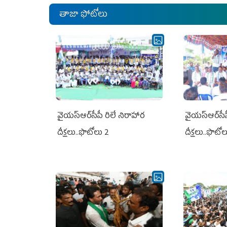
తాజా ఫోటోలు
వైయ‌స్ఆర్‌సీపీ రిలే నిరాహార
వైయ‌స్ఆర్‌సీ
దీక్షలు..ఫొటోలు 2
దీక్షలు..ఫొటో