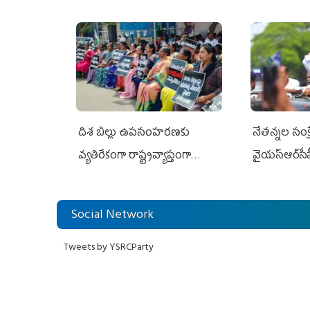
దిశ బిల్లు ఉపసంహరణకు
నేతన్నల సంక్ష
వ్యతిరేకంగా రాష్ట్రవ్యాప్తంగా
వైయ‌స్ఆర్‌సీప
వైయ‌స్ఆర్‌సీపీ మహిళా విభాగం
అండగా నిలిచ
ఆందోళనలు
Social Network
Tweets by YSRCParty