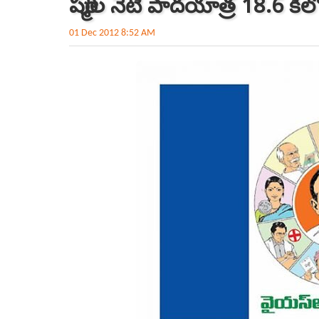
షర్మిల నేటి పాదయాత్ర 18.6 కిల
01 Dec 2012 8:52 AM