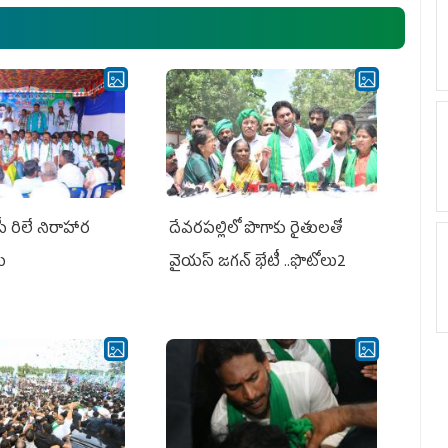
ఎమ్మెల్యేలు, ఎంపీల స‌మావేశం
పీ రిలే నిరాహార
దేవరపల్లిలో పొగాకు రైతులతో
లు
వైయస్ జగన్ భేటీ ..ఫొటోలు2