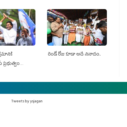
ేమానికి
రెండో రోజు కూడా అదే నినాదం..
ీ ప్రభుత్వం
ింది
Tweets by ysjagan