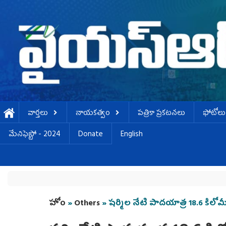
Skip to main content
వార్తలు
నాయకత్వం
పత్రికా ప్రకటనలు
ఫోటోలు
మేనిఫెస్టో - 2024
Donate
English
You are here
హోం
»
Others
» షర్మిల నేటి పాదయాత్ర 18.6 కిలోమీ