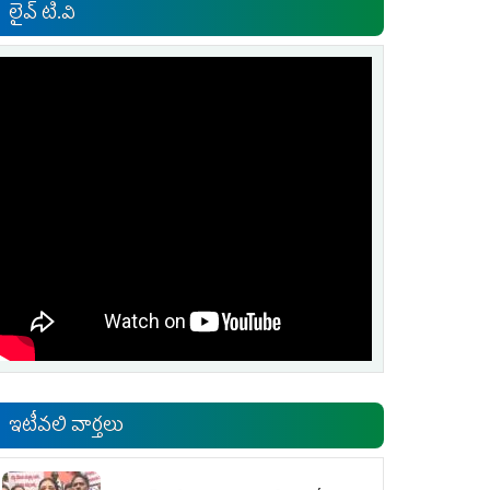
లైవ్ టి.వి
ఇటీవలి వార్తలు