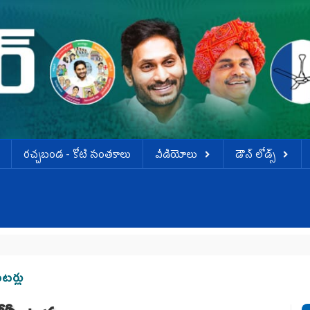
ర‌చ్చ‌బండ‌ - కోటి సంత‌కాలు
వీడియోలు
డౌన్ లోడ్స్
టర్లు