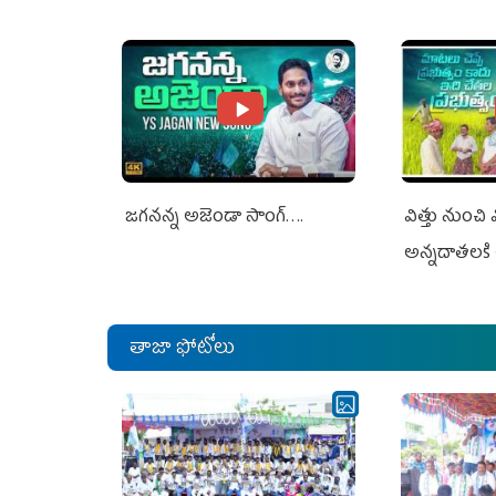
Jagan Rejects US Charges
Jagan Rejec
జగనన్న అజెండా సాంగ్….
విత్తు నుంచి
అన్నదాతలకి 
తాజా ఫోటోలు