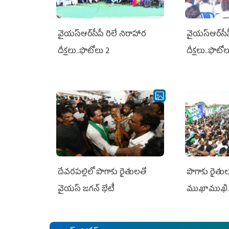
వైయ‌స్ఆర్‌సీపీ రిలే నిరాహార
వైయ‌స్ఆర్‌సీ
దీక్షలు..ఫొటోలు 2
దీక్షలు..ఫొటో
దేవరపల్లిలో పొగాకు రైతులతో
పొగాకు రైతుల‌
వైయస్ జగన్ భేటీ
ముఖాముఖి.