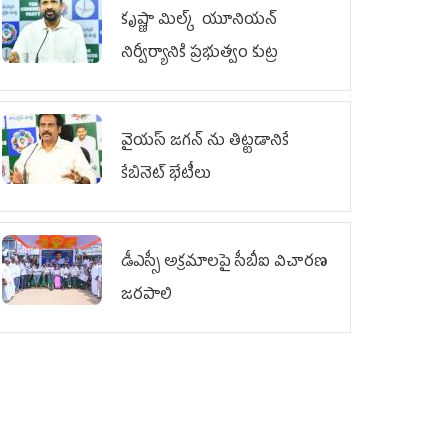
కృష్ణా మిల్క్‌ యూనియన్‌
నిర్వీర్యానికి ప్రభుత్వం కుట్ర
వైయ‌స్ జగన్‌ ను తిట్టడానికే
కేబినెట్‌ భేటీలు
డీఎస్సీ అక్రమాలపై సీబీఐ విచారణ
జరపాలి