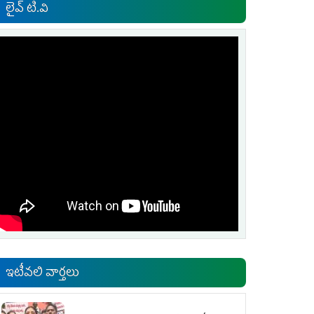
లైవ్ టి.వి
ఇటీవలి వార్తలు