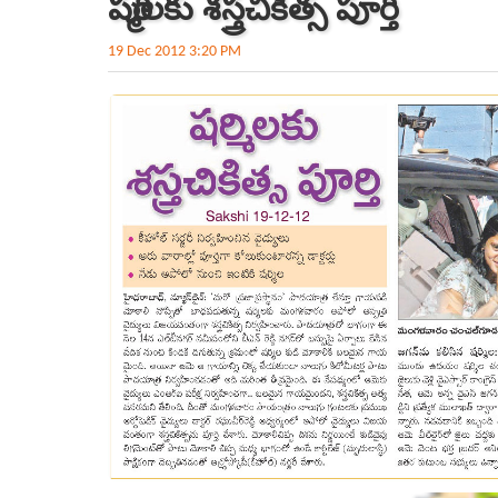
షర్మిలకు శస్త్రచికిత్స పూర్తి
19 Dec 2012 3:20 PM