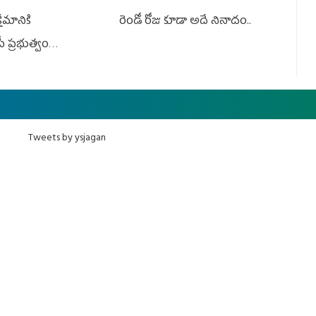
ేమానికి
రెండో రోజు కూడా అదే నినాదం..
ీ ప్రభుత్వం
ింది
Tweets by ysjagan