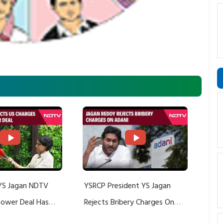
YS Jagan NDTV
YSRCP President YS Jagan
 Power Deal Has
Rejects Bribery Charges On
Do With Adani: YS
Adani, Threatens Defamation