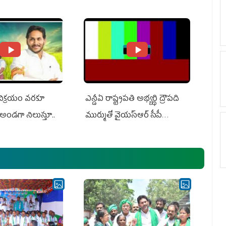
ts US Charges
Suit Against Media Groups
 విక్రయం వరకూ
ఎన్డీఏ రాష్ట్ర‌ప‌తి అభ్య‌ర్థి ద్రౌప‌ది
అండగా నిలుస్తూ..
ముర్ముతో వైయ‌స్ఆర్ సీపీ
అధ్య‌క్షులు, సీఎం వైయ‌స్ జ‌గ‌న్,
ఎమ్మెల్యేలు, ఎంపీల స‌మావేశం