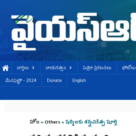
Skip to main content
వార్తలు
నాయకత్వం
పత్రికా ప్రకటనలు
ఫోటోలు
మేనిఫెస్టో - 2024
Donate
English
You are here
హోం
»
Others
» షర్మిలకు శస్త్రచికిత్స పూర్తి