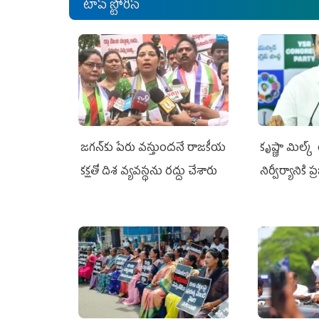
టాప్ స్టోరీస్
జగన్‌కు పేరు వస్తుందనే రాజకీయ
కృష్ణా మిల్క
కక్షతో దిశ వ్య‌వ‌స్థ‌ను రద్దు చేశారు
నిర్వీర్యానికి 