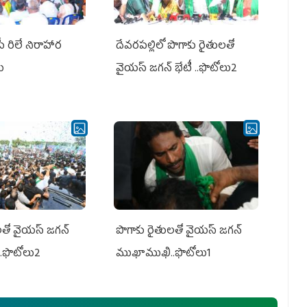
పీ రిలే నిరాహార
దేవరపల్లిలో పొగాకు రైతులతో
లు
వైయస్ జగన్ భేటీ ..ఫొటోలు2
తో వైయ‌స్ జ‌గ‌న్
పొగాకు రైతుల‌తో వైయ‌స్ జ‌గ‌న్
.ఫొటోలు2
ముఖాముఖి..ఫొటోలు1