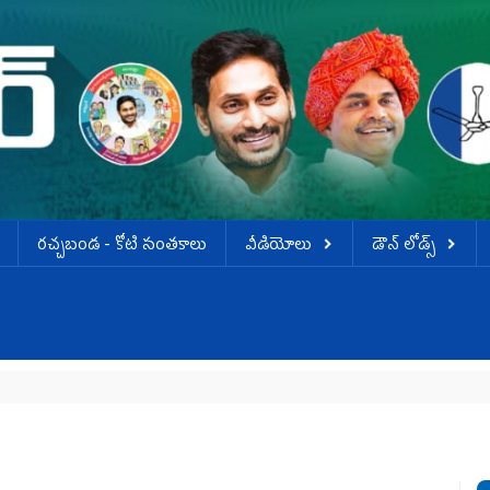
ర‌చ్చ‌బండ‌ - కోటి సంత‌కాలు
వీడియోలు
డౌన్ లోడ్స్