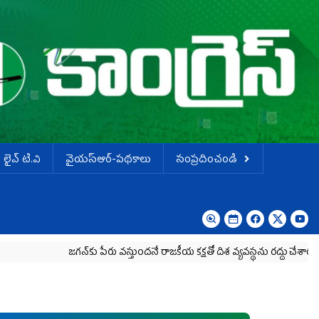
లైవ్ టి.వి
వైయస్ఆర్-పథకాలు
సంప్రదించండి
జగన్‌కు పేరు వస్తుందనే రాజకీయ కక్షతో దిశ వ్య‌వ‌స్థ‌ను రద్దు చేశారు
కృష్ణా మి