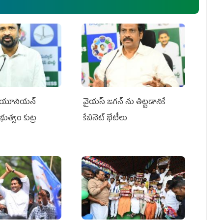
్‌ యూనియన్‌
వైయ‌స్ జగన్‌ ను తిట్టడానికే
ప్రభుత్వం కుట్ర
కేబినెట్‌ భేటీలు