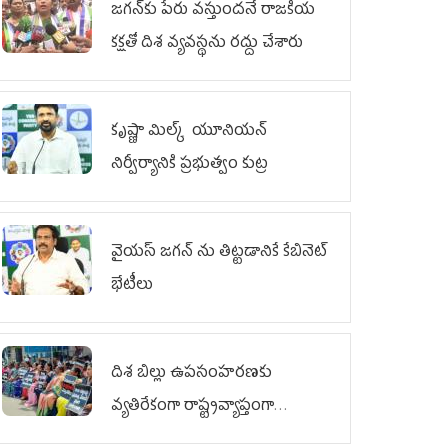
జగన్‌కు పేరు వస్తుందనే రాజకీయ
కక్షతో దిశ వ్య‌వ‌స్థ‌ను రద్దు చేశారు
కృష్ణా మిల్క్‌ యూనియన్‌
నిర్వీర్యానికి ప్రభుత్వం కుట్ర
వైయ‌స్ జగన్‌ ను తిట్టడానికే కేబినెట్‌
భేటీలు
దిశ బిల్లు ఉపసంహరణకు
వ్యతిరేకంగా రాష్ట్రవ్యాప్తంగా
వైయ‌స్ఆర్‌సీపీ మహిళా విభాగం