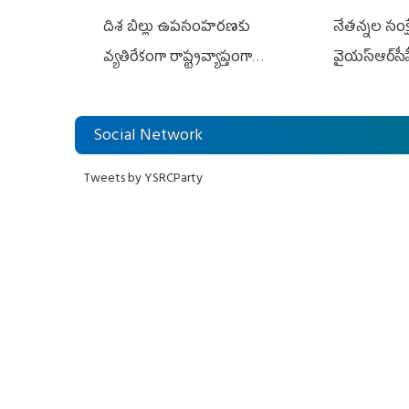
దిశ బిల్లు ఉపసంహరణకు
నేతన్నల సంక్ష
వ్యతిరేకంగా రాష్ట్రవ్యాప్తంగా
వైయ‌స్ఆర్‌సీప
వైయ‌స్ఆర్‌సీపీ మహిళా విభాగం
అండగా నిలిచ
ఆందోళనలు
Social Network
Tweets by YSRCParty