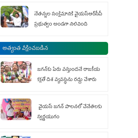
ఆందోళనలు
నేతన్నల సంక్షేమానికి వైయ‌స్ఆర్‌సీపీ
ప్రభుత్వం అండగా నిలిచింది
అత్యంత వీక్షించబడిన
జగన్‌కు పేరు వస్తుందనే రాజకీయ
కక్షతో దిశ వ్య‌వ‌స్థ‌ను రద్దు చేశారు
వైయ‌స్ జగన్ పాలనలో చేనేతలకు
స్వర్ణయుగం