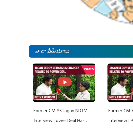
తాజా వీడియోలు
Former CM YS Jagan NDTV
Former CM 
Interview | ower Deal Has
Interview |
Nothing To Do With Adani: YS
Nothing To 