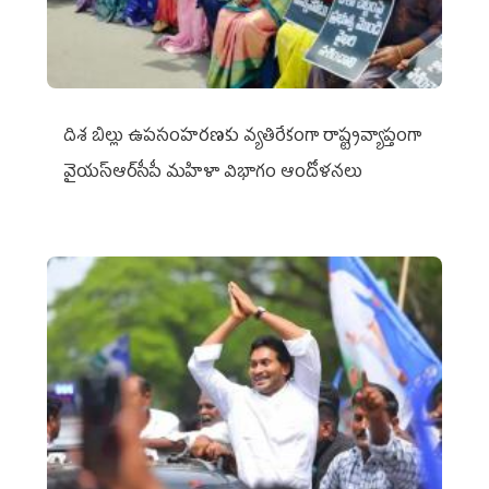
దిశ బిల్లు ఉపసంహరణకు వ్యతిరేకంగా రాష్ట్రవ్యాప్తంగా
వైయ‌స్ఆర్‌సీపీ మహిళా విభాగం ఆందోళనలు