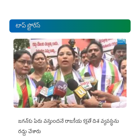
టాప్ స్టోరీస్
జగన్‌కు పేరు వస్తుందనే రాజకీయ కక్షతో దిశ వ్య‌వ‌స్థ‌ను
రద్దు చేశారు