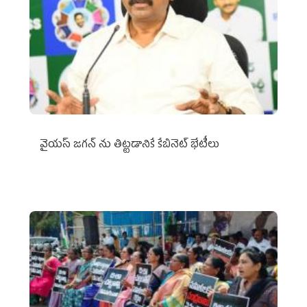
వైయ‌స్ జగన్‌ ను తిట్టడానికే కేబినెట్‌ భేటీలు