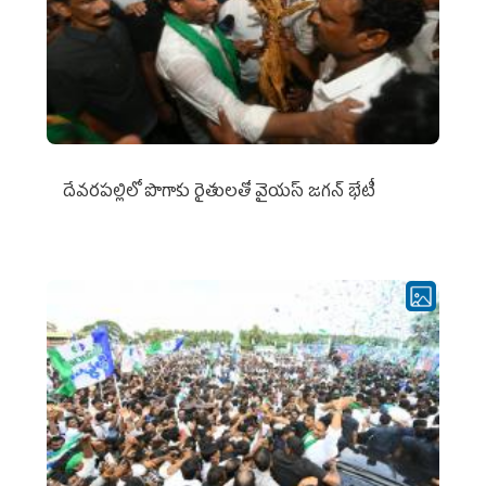
దేవరపల్లిలో పొగాకు రైతులతో వైయస్ జగన్ భేటీ