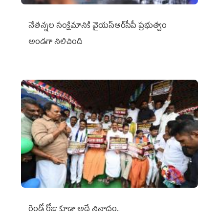
నేతన్నల సంక్షేమానికి వైయ‌స్ఆర్‌సీపీ ప్రభుత్వం
అండగా నిలిచింది
రెండో రోజు కూడా అదే నినాదం..