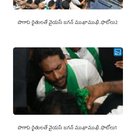
పొగాకు రైతుల‌తో వైయ‌స్ జ‌గ‌న్ ముఖాముఖి..ఫొటోలు2
పొగాకు రైతుల‌తో వైయ‌స్ జ‌గ‌న్ ముఖాముఖి..ఫొటోలు1