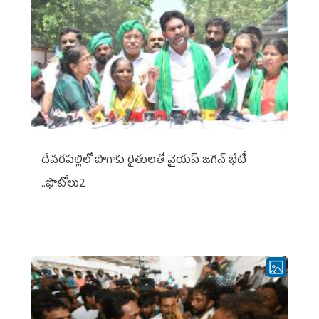
దేవరపల్లిలో పొగాకు రైతులతో వైయస్ జగన్ భేటీ
..ఫొటోలు2