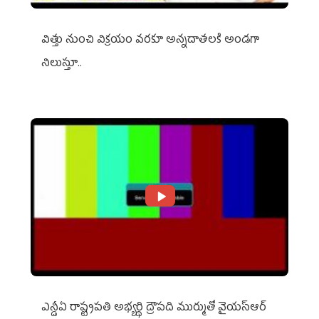
విత్తు నుంచి విక్రయం వరకూ అన్నదాతలకి అండగా
నిలుస్తూ..
ఎన్డీఏ రాష్ట్ర‌ప‌తి అభ్య‌ర్థి ద్రౌప‌ది ముర్ముతో వైయ‌స్ఆర్