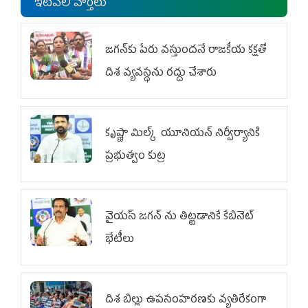
ఇటీవలి వార్తలు
జగన్‌కు పేరు వస్తుందనే రాజకీయ కక్షతో
దిశ వ్య‌వ‌స్థ‌ను రద్దు చేశారు
కృష్ణా మిల్క్‌ యూనియన్‌ నిర్వీర్యానికి
ప్రభుత్వం కుట్ర
వైయ‌స్ జగన్‌ ను తిట్టడానికే కేబినెట్‌
భేటీలు
దిశ బిల్లు ఉపసంహరణకు వ్యతిరేకంగా