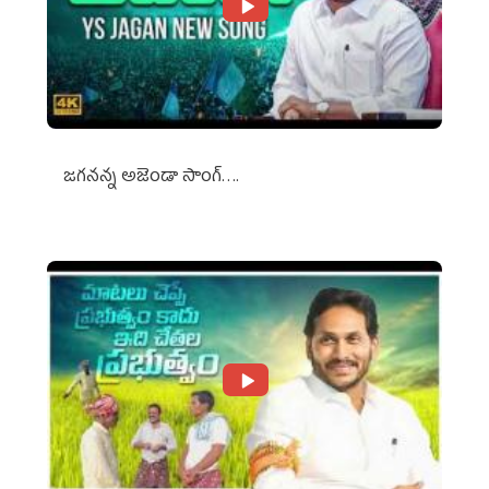
జగనన్న అజెండా సాంగ్….