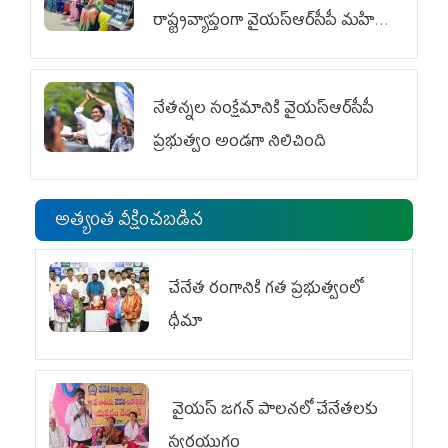
రాష్ట్రవ్యాప్తంగా వైయ‌స్ఆర్‌సీపీ మహిళా
విభాగం ఆందోళనలు
నేతన్నల సంక్షేమానికి వైయ‌స్ఆర్‌సీపీ
ప్రభుత్వం అండగా నిలిచింది
అత్యంత వీక్షించబడిన
చేనేత రంగానికి గత ప్రభుత్వంలో
ధీమా
వైయ‌స్ జగన్ పాలనలో చేనేతలకు
స్వర్ణయుగం