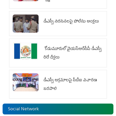
డీఎస్సీ నిరసనలపై పోలీసు ఆంక్షలు
కోడుమూరులో వైయ‌స్ఆర్‌సీపీ డీఎస్సీ
రిలే దీక్షలు
డీఎస్సీ అక్రమాలపై సీబీఐ విచారణ
జరపాలి
Social Network