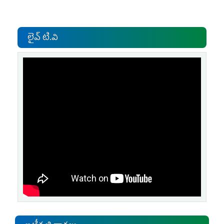
లైవ్ టి.వి