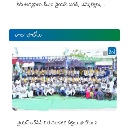
సీపీ అధ్య‌క్షులు, సీఎం వైయ‌స్ జ‌గ‌న్, ఎమ్మెల్యేలు,
ఎంపీల స‌మావేశం
తాజా ఫోటోలు
వైయ‌స్ఆర్‌సీపీ రిలే నిరాహార దీక్షలు..ఫొటోలు 2