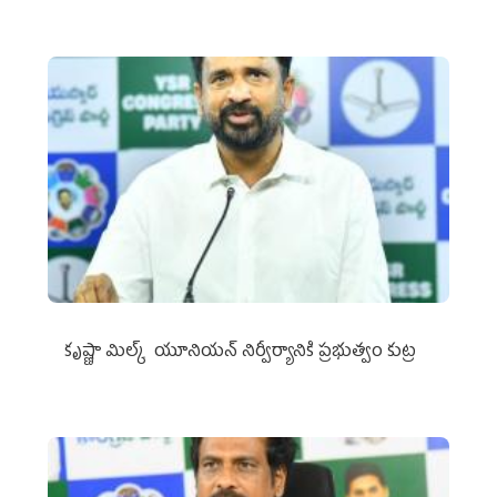
కృష్ణా మిల్క్‌ యూనియన్‌ నిర్వీర్యానికి ప్రభుత్వం కుట్ర