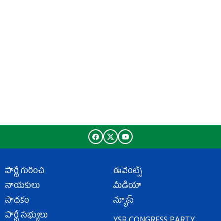
పార్టీ గురించి
ఈవెంట్స్
నాయకులు
మీడియా
సాధకం
న్యూస్
పార్టీ సభ్యులు