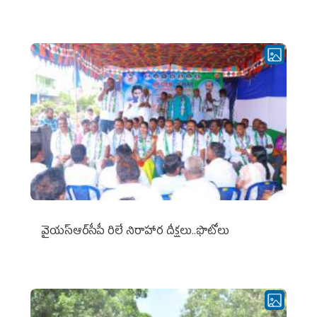
వైయ‌స్ఆర్‌సీపీ రిలే నిరాహార దీక్షలు..ఫొటోలు