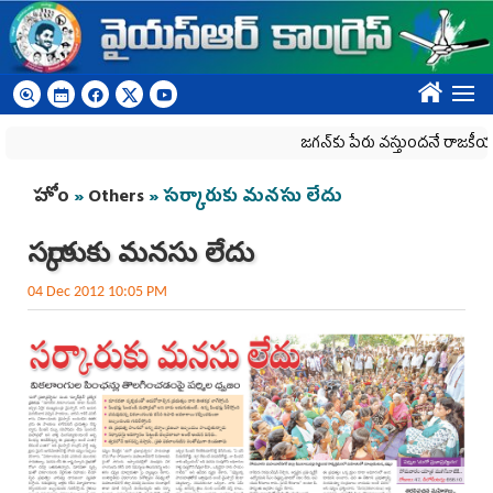
Skip to main content
????
జగన్‌కు పేరు వస్తుందనే రాజకీయ కక్షతో దిశ 
You are here
హోం
»
Others
» సర్కారుకు మనసు లేదు
సర్కారుకు మనసు లేదు
04 Dec 2012 10:05 PM