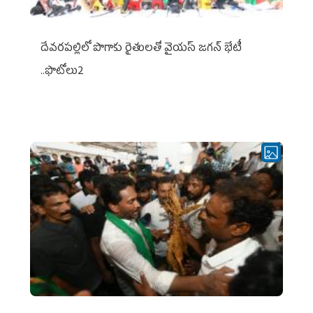
దేవరపల్లిలో పొగాకు రైతులతో వైయస్ జగన్ భేటీ
..ఫొటోలు2