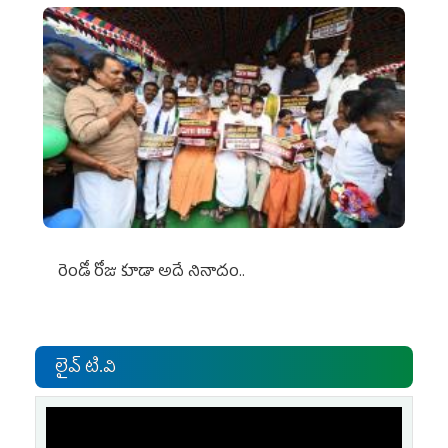
రెండో రోజు కూడా అదే నినాదం..
లైవ్ టి.వి