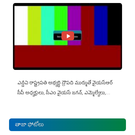
ఎన్డీఏ రాష్ట్ర‌ప‌తి అభ్య‌ర్థి ద్రౌప‌ది ముర్ముతో వైయ‌స్ఆర్
సీపీ అధ్య‌క్షులు, సీఎం వైయ‌స్ జ‌గ‌న్, ఎమ్మెల్యేలు,
ఎంపీల స‌మావేశం
తాజా ఫోటోలు