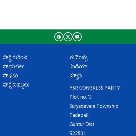
పార్టీ గురించి
ఈవెంట్స్
నాయకులు
మీడియా
సాధకం
న్యూస్
పార్టీ సభ్యులు
YSR CONGRESS PARTY
Plot no. 13
Suryadevara Township
Tadepalli
Guntur Dist
522501