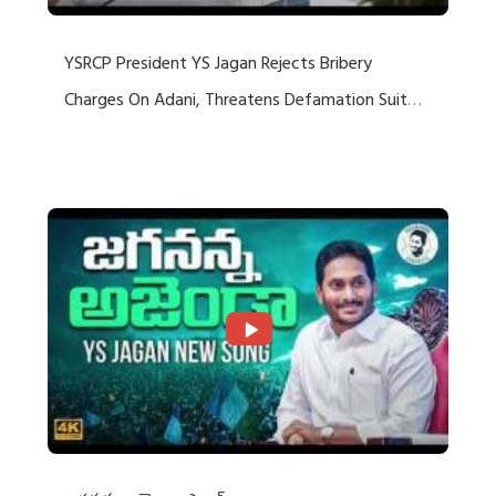
YSRCP President YS Jagan Rejects Bribery
Charges On Adani, Threatens Defamation Suit
Against Media Groups