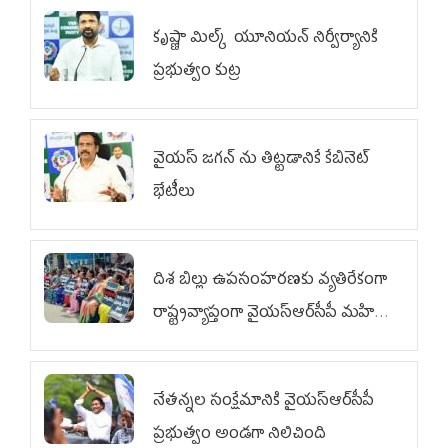
కృష్ణా మిల్క్‌ యూనియన్‌ నిర్వీర్యానికి
ప్రభుత్వం కుట్ర
వైయ‌స్ జగన్‌ ను తిట్టడానికే కేబినెట్‌
భేటీలు
దిశ బిల్లు ఉపసంహరణకు వ్యతిరేకంగా
రాష్ట్రవ్యాప్తంగా వైయ‌స్ఆర్‌సీపీ మహిళా
విభాగం ఆందోళనలు
నేతన్నల సంక్షేమానికి వైయ‌స్ఆర్‌సీపీ
ప్రభుత్వం అండగా నిలిచింది