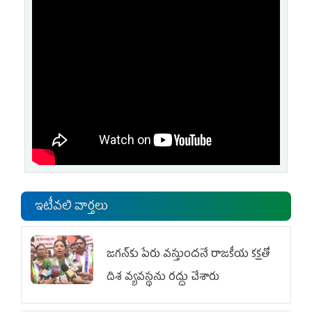
ఇటీవలి వార్తలు
జగన్‌కు పేరు వస్తుందనే రాజకీయ కక్షతో
దిశ వ్య‌వ‌స్థ‌ను రద్దు చేశారు