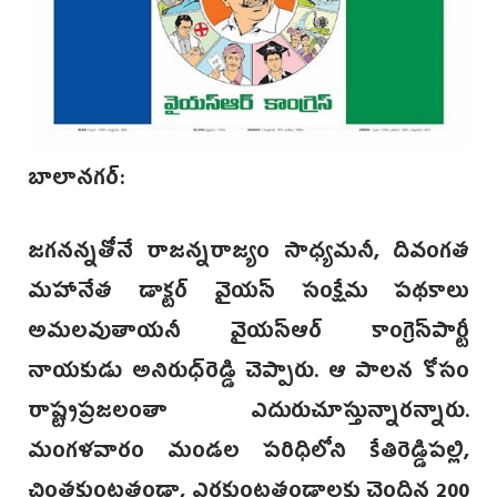
బాలానగర్:
జగనన్నతోనే రాజన్నరాజ్యం సాధ్యమనీ, దివంగత
మహానేత డాక్టర్ వైయస్ సంక్షేమ పథకాలు
అమలవుతాయనీ వైయస్‌ఆర్ కాంగ్రెస్‌పార్టీ
నాయకుడు అనిరుధ్‌రెడ్డి చెప్పారు. ఆ పాలన కోసం
రాష్ట్రప్రజలంతా ఎదురుచూస్తున్నారన్నారు.
మంగళవారం మండల పరిధిలోని కేతిరెడ్డిపల్లి,
చింతకుంటతండా, ఎర్రకుంటతండాలకు చెందిన 200