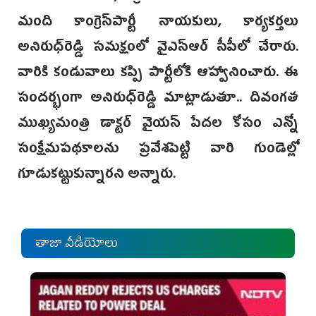
మంది కాంగ్రెస్‌పార్టీ నాయకులు, కార్యకర్తలు
అనిరుధ్‌రెడ్డి సమక్షంలో వైఎస్‌ఆర్ సీపీలో చేరారు.
వారికి కండువాలు కప్పి పార్టీలోకి ఆహ్వానించారు. ఈ
సందర్భంగా అనిరుధ్‌రెడ్డి మాట్లాడుతూ.. దివంగత
ముఖ్యమంత్రి డాక్టర్ వైయస్ పేదల కోసం ఎన్నో
సంక్షేమపథకాలను ప్రవేశపెట్టి వారి గుండెల్లో
గూడుకట్టుకున్నారని అన్నారు.
తాజా వీడియోలు