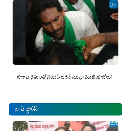
పొగాకు రైతుల‌తో వైయ‌స్ జ‌గ‌న్ ముఖాముఖి..ఫొటోలు1
టాప్ స్టోరీస్