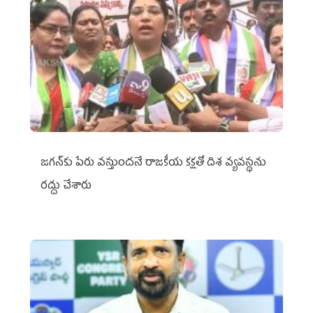
జగన్‌కు పేరు వస్తుందనే రాజకీయ కక్షతో దిశ వ్య‌వ‌స్థ‌ను
రద్దు చేశారు