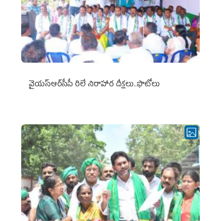
వైయ‌స్ఆర్‌సీపీ రిలే నిరాహార దీక్షలు..ఫొటోలు