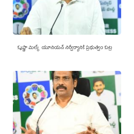
కృష్ణా మిల్క్‌ యూనియన్‌ నిర్వీర్యానికి ప్రభుత్వం కుట్ర