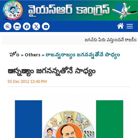
Skip to main content
????
జగన్‌కు పేరు వస్తుందనే రాజకీయ కక్షతో దిశ
You are here
హోం
»
Others
» రాజన్నరాజ్యం జగనన్నతోనే సాధ్యం
రాజన్నరాజ్యం జగనన్నతోనే సాధ్యం
05 Dec 2012 12:40 PM