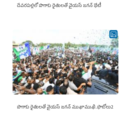
దేవరపల్లిలో పొగాకు రైతులతో వైయస్ జగన్ భేటీ
పొగాకు రైతుల‌తో వైయ‌స్ జ‌గ‌న్ ముఖాముఖి..ఫొటోలు2