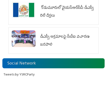
కోడుమూరులో వైయ‌స్ఆర్‌సీపీ డీఎస్సీ
రిలే దీక్షలు
డీఎస్సీ అక్రమాలపై సీబీఐ విచారణ
జరపాలి
Social Network
Tweets by YSRCParty