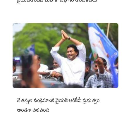
వైయ‌స్ఆర్‌సీపీ మహిళా విభాగం ఆందోళనలు
నేతన్నల సంక్షేమానికి వైయ‌స్ఆర్‌సీపీ ప్రభుత్వం
అండగా నిలిచింది