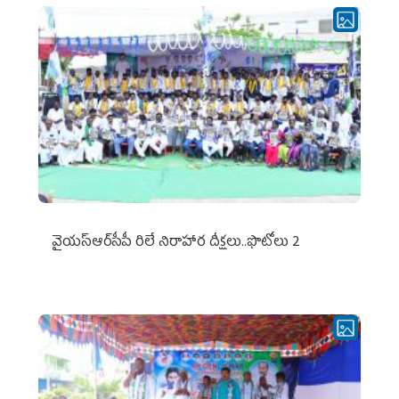
వైయ‌స్ఆర్‌సీపీ రిలే నిరాహార దీక్షలు..ఫొటోలు 2