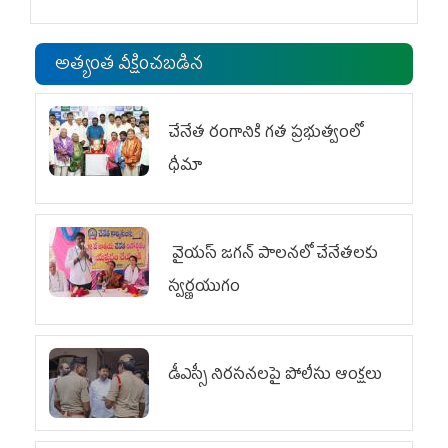
అత్యంత వీక్షించబడిన
చేనేత రంగానికి గత ప్రభుత్వంలో
ధీమా
వైయ‌స్ జగన్ పాలనలో చేనేతలకు
స్వర్ణయుగం
డీఎస్సీ నిరసనలపై పోలీసు ఆంక్షలు