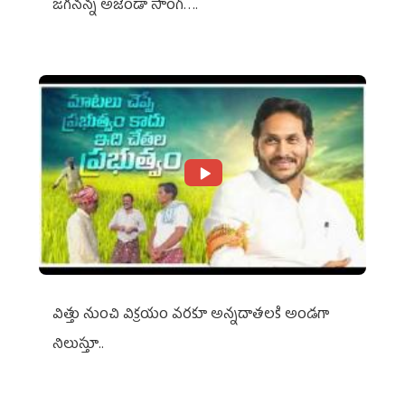
జగనన్న అజెండా సాంగ్….
విత్తు నుంచి విక్రయం వరకూ అన్నదాతలకి అండగా
నిలుస్తూ..