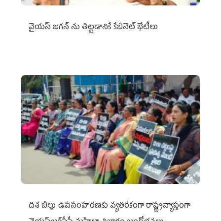
వైయ‌స్ జగన్‌ ను తిట్టడానికే కేబినెట్‌ భేటీలు
దిశ బిల్లు ఉపసంహరణకు వ్యతిరేకంగా రాష్ట్రవ్యాప్తంగా