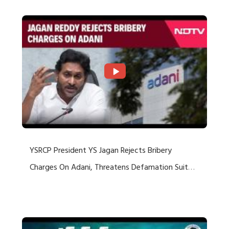
YSRCP President YS Jagan Rejects Bribery
Charges On Adani, Threatens Defamation Suit
Against Media Groups