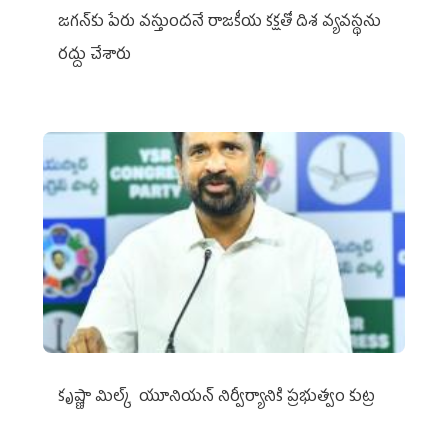
జగన్‌కు పేరు వస్తుందనే రాజకీయ కక్షతో దిశ వ్య‌వ‌స్థ‌ను
రద్దు చేశారు
కృష్ణా మిల్క్‌ యూనియన్‌ నిర్వీర్యానికి ప్రభుత్వం కుట్ర