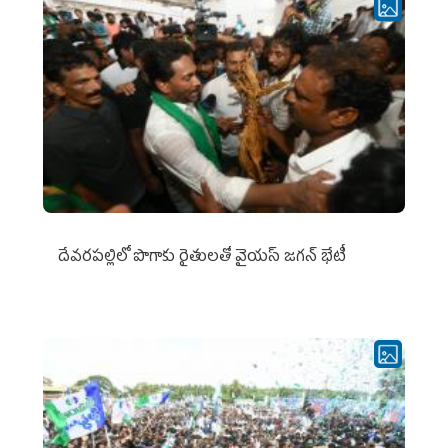
దేవరపల్లిలో పొగాకు రైతులతో వైయస్ జగన్ భేటీ