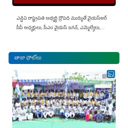
ఎన్డీఏ రాష్ట్ర‌ప‌తి అభ్య‌ర్థి ద్రౌప‌ది ముర్ముతో వైయ‌స్ఆర్
సీపీ అధ్య‌క్షులు, సీఎం వైయ‌స్ జ‌గ‌న్, ఎమ్మెల్యేలు,
ఎంపీల స‌మావేశం
తాజా ఫోటోలు