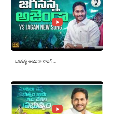
జగనన్న అజెండా సాంగ్….