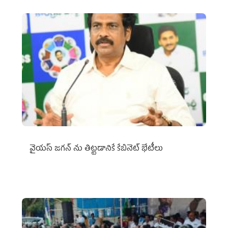
వైయ‌స్ జగన్‌ ను తిట్టడానికే కేబినెట్‌ భేటీలు