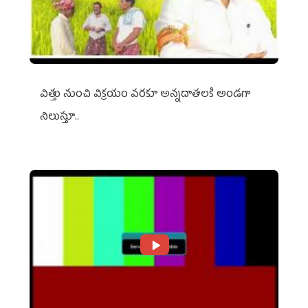
విత్తు నుంచి విక్రయం వరకూ అన్నదాతలకి అండగా
నిలుస్తూ..