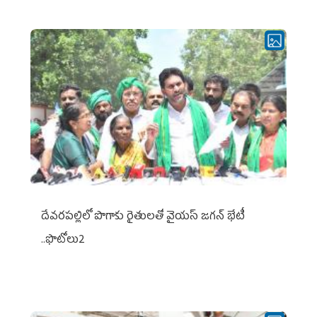
దేవరపల్లిలో పొగాకు రైతులతో వైయస్ జగన్ భేటీ
..ఫొటోలు2