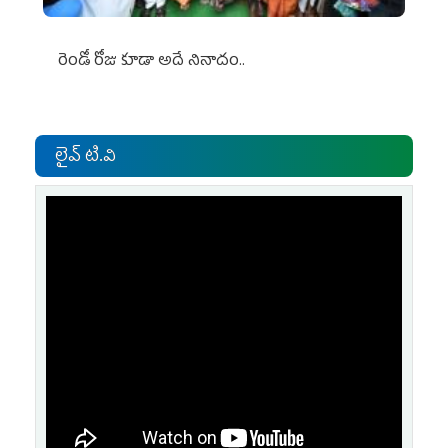
రెండో రోజు కూడా అదే నినాదం..
లైవ్ టి.వి