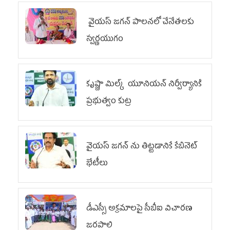
వైయ‌స్ జగన్ పాలనలో చేనేతలకు
స్వర్ణయుగం
కృష్ణా మిల్క్‌ యూనియన్‌ నిర్వీర్యానికి
ప్రభుత్వం కుట్ర
వైయ‌స్ జగన్‌ ను తిట్టడానికే కేబినెట్‌
భేటీలు
డీఎస్సీ అక్రమాలపై సీబీఐ విచారణ
జరపాలి