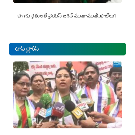
పొగాకు రైతుల‌తో వైయ‌స్ జ‌గ‌న్ ముఖాముఖి..ఫొటోలు1
టాప్ స్టోరీస్