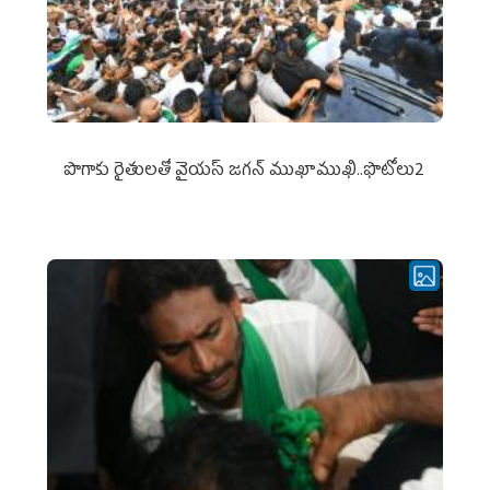
పొగాకు రైతుల‌తో వైయ‌స్ జ‌గ‌న్ ముఖాముఖి..ఫొటోలు2