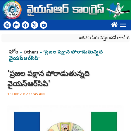
Skip to main content
????
జగన్‌కు పేరు వస్తుందనే రాజకీయ కక్షతో దిశ 
You are here
హోం
»
Others
» 'ప్రజల పక్షాన పోరాడుతున్నది
వైయస్‌ఆర్‌సిపి'
'ప్రజల పక్షాన పోరాడుతున్నది
వైయస్‌ఆర్‌సిపి'
15 Dec 2012 11:45 AM