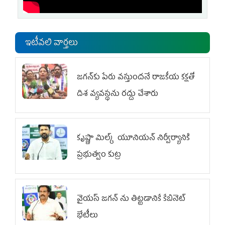
ఇటీవలి వార్తలు
జగన్‌కు పేరు వస్తుందనే రాజకీయ కక్షతో
దిశ వ్య‌వ‌స్థ‌ను రద్దు చేశారు
కృష్ణా మిల్క్‌ యూనియన్‌ నిర్వీర్యానికి
ప్రభుత్వం కుట్ర
వైయ‌స్ జగన్‌ ను తిట్టడానికే కేబినెట్‌
భేటీలు