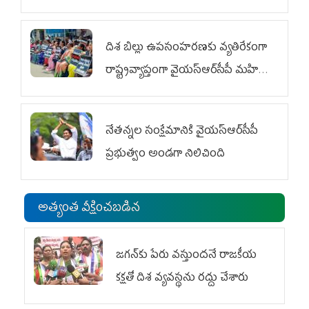
దిశ బిల్లు ఉపసంహరణకు వ్యతిరేకంగా
రాష్ట్రవ్యాప్తంగా వైయ‌స్ఆర్‌సీపీ మహిళా
విభాగం ఆందోళనలు
నేతన్నల సంక్షేమానికి వైయ‌స్ఆర్‌సీపీ
ప్రభుత్వం అండగా నిలిచింది
అత్యంత వీక్షించబడిన
జగన్‌కు పేరు వస్తుందనే రాజకీయ
కక్షతో దిశ వ్య‌వ‌స్థ‌ను రద్దు చేశారు