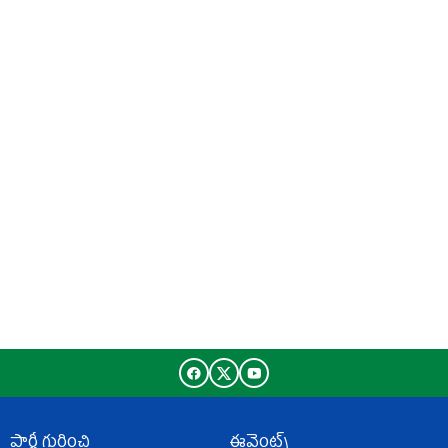
పార్టీ గురించి
ఈవెంట్స్