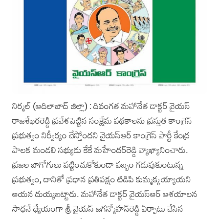
నిర్మల్‌ (ఆదిలాబాద్‌ జిల్లా) : దివంగత మహానేత డాక్టర్ వైయస్‌
రాజశేఖరరెడ్డి ప్రవేశపెట్టిన సంక్షేమ పథకాలను ప్రస్తుత కాంగ్రెస్
‌ప్రభుత్వం నిర్వీర్యం చేస్తోందని వైయస్‌ఆర్‌ కాంగ్రెస్‌ పార్టీ కేంద్ర
పాలక మండలి సభ్యుడు కేకే మహేందర్‌రెడ్డి వ్యాఖ్యానించారు.
ప్రజల బాగోగులు పట్టించుకోకుండా పబ్బం గడుపుకుంటున్న
ప్రభుత్వం, దానితో ప్రధాన ప్రతిపక్షం టిడిపి కుమ్మక్కయ్యాయని
ఆయన దుయ్యబట్టారు. మహానేత డాక్టర్‌ వైయస్‌ఆర్‌ ఆశయాలన
సాధనే ధ్యేయంగా‌ శ్రీ వైయస్‌ జగన్మోహన్‌రెడ్డి ఏర్పాటు చేసిన