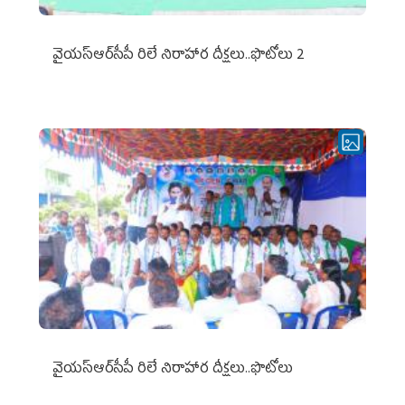
వైయ‌స్ఆర్‌సీపీ రిలే నిరాహార దీక్షలు..ఫొటోలు 2
వైయ‌స్ఆర్‌సీపీ రిలే నిరాహార దీక్షలు..ఫొటోలు