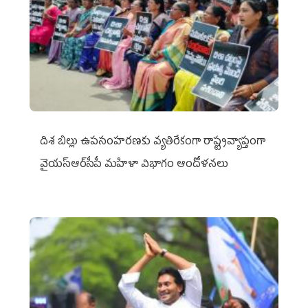
దిశ బిల్లు ఉపసంహరణకు వ్యతిరేకంగా రాష్ట్రవ్యాప్తంగా
వైయ‌స్ఆర్‌సీపీ మహిళా విభాగం ఆందోళనలు