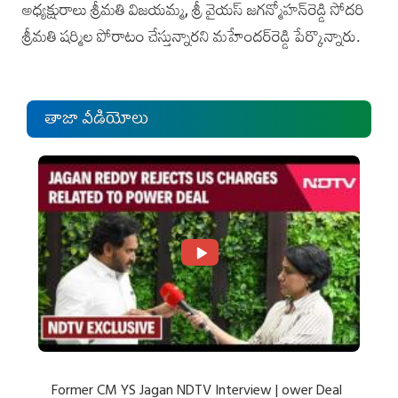
అధ్యక్షురాలు శ్రీమతి విజయమ్మ, శ్రీ వైయస్ జగన్మోహన్‌రెడ్డి సోదరి
శ్రీమతి షర్మిల పోరాటం చేస్తున్నారని మహేందర్‌రెడ్డి పేర్కొన్నారు.
తాజా వీడియోలు
Former CM YS Jagan NDTV Interview | ower Deal