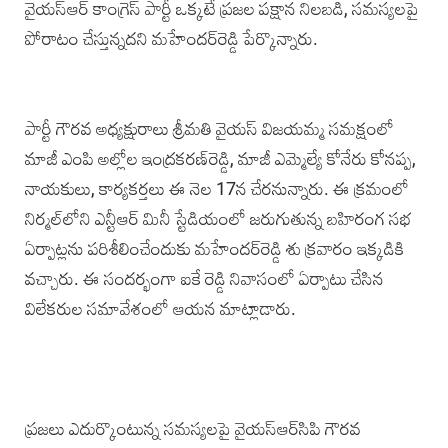
వైయస్‌ఆర్ కాంగ్రెస్‌ పార్టీ ఒక్కటే ప్రజల పక్షాన నిలబడి, సమస్యలపై
పోరాటం చేస్తున్నదని మహేందర్‌రెడ్డి పేర్కొన్నారు.
పార్టీ గౌరవ అధ్యక్షురాలు శ్రీమతి వైయస్‌ విజయమ్మ సమక్షంలో
మాజీ ఎంపి అల్లోల ఇంద్రకరణ్‌రెడ్డి, మాజీ ఎమ్మెల్యే కోనేరు కోనప్ప,
నాయకులు, కార్యకర్తలు ఈ నెల 17న చేరనున్నారు. ఈ క్రమంలో
నిర్మల్‌లోని ఎన్టీఆర్ మినీ‌ స్టేడియంలో జరుగుతున్న బహిరంగ సభ
ఏర్పాట్లను పరిశీలించేందుకు మహేందర్‌రెడ్డి శు క్రవారం ఇక్కడికి
వచ్చారు. ఈ సందర్భంగా ఐకే రెడ్డి నివాసంలో ఏర్పాటు చేసిన
విలేకరుల సమావేశంలో ఆయన మాట్లాడారు.
ప్రజలు ఎదుర్కొంటున్న సమస్యలపై వైయస్‌ఆర్‌సిపి గౌరవ