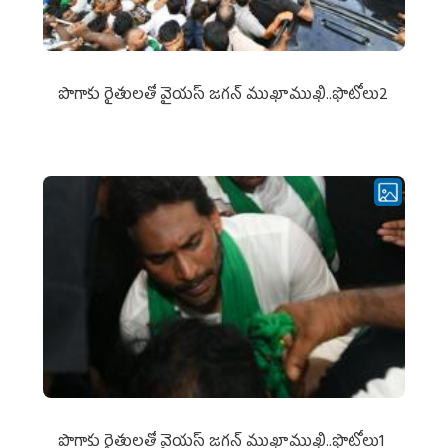
పొగాకు రైతుల‌తో వైయ‌స్ జ‌గ‌న్ ముఖాముఖి..ఫొటోలు2
పొగాకు రైతుల‌తో వైయ‌స్ జ‌గ‌న్ ముఖాముఖి..ఫొటోలు1