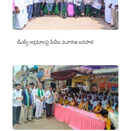
డీఎస్సీ అక్రమాలపై సీబీఐ విచారణ జరపాలి