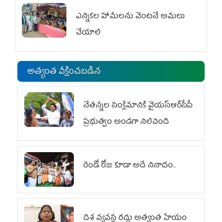
ఎన్నికల హామీలను వెంటనే అమలు
చేయాలి
అత్యంత వీక్షించబడిన
నేతన్నల సంక్షేమానికి వైయ‌స్ఆర్‌సీపీ
ప్రభుత్వం అండగా నిలిచింది
రెండో రోజు కూడా అదే నినాదం..
దిశ వ్యవస్థ రద్దు అత్యంత హేయం