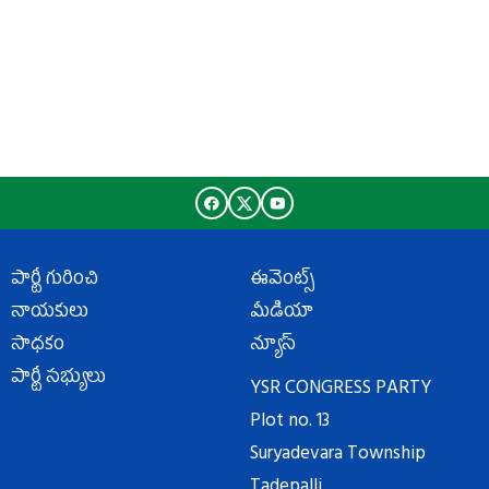
పార్టీ గురించి
ఈవెంట్స్
నాయకులు
మీడియా
సాధకం
న్యూస్
పార్టీ సభ్యులు
YSR CONGRESS PARTY
Plot no. 13
Suryadevara Township
Tadepalli