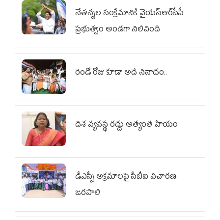
నేతన్నల సంక్షేమానికి వైయ‌స్ఆర్‌సీపీ
ప్రభుత్వం అండగా నిలిచింది
రెండో రోజు కూడా అదే నినాదం..
దిశ వ్యవస్థ రద్దు అత్యంత హేయం
డీఎస్సీ అక్రమాలపై సీబీఐ విచారణ
జరపాలి