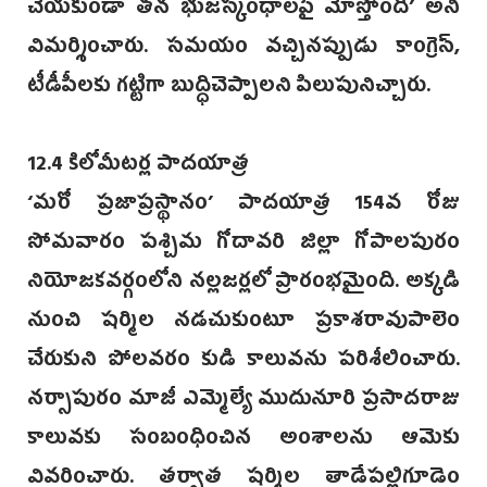
చేయకుండా తన భుజస్కంధాలపై మోస్తోంది’ అని
విమర్శించారు. సమయం వచ్చినప్పుడు కాంగ్రెస్,
టీడీపీలకు గట్టిగా బుద్ధిచెప్పాలని పిలుపునిచ్చారు.
12.4 కిలోమీటర్ల పాదయాత్ర
‘మరో ప్రజాప్రస్థానం’ పాదయాత్ర 154వ రోజు
సోమవారం పశ్చిమ గోదావరి జిల్లా గోపాలపురం
నియోజకవర్గంలోని నల్లజర్లలో ప్రారంభమైంది. అక్కడి
నుంచి షర్మిల నడచుకుంటూ ప్రకాశరావుపాలెం
చేరుకుని పోలవరం కుడి కాలువను పరిశీలించారు.
నర్సాపురం మాజీ ఎమ్మెల్యే ముదునూరి ప్రసాదరాజు
కాలువకు సంబంధించిన అంశాలను ఆమెకు
వివరించారు. తర్వాత షర్మిల తాడేపల్లిగూడెం