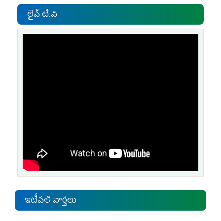
లైవ్ టి.వి
ఇటీవలి వార్తలు