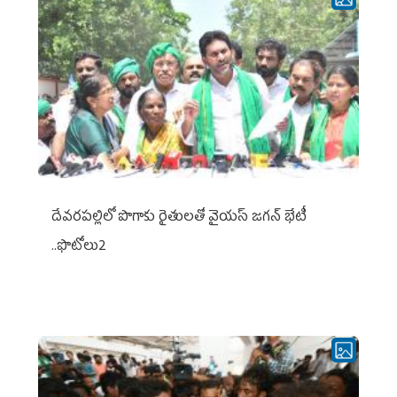
దేవరపల్లిలో పొగాకు రైతులతో వైయస్ జగన్ భేటీ
..ఫొటోలు2