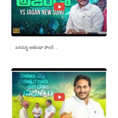
జగనన్న అజెండా సాంగ్….