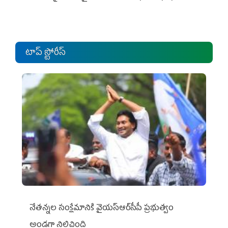
టాప్ స్టోరీస్
నేతన్నల సంక్షేమానికి వైయ‌స్ఆర్‌సీపీ ప్రభుత్వం
అండగా నిలిచింది