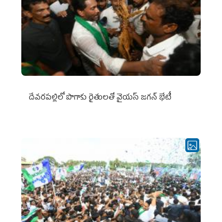
దేవరపల్లిలో పొగాకు రైతులతో వైయస్ జగన్ భేటీ