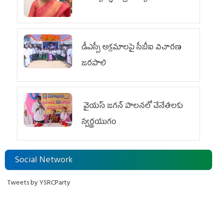
డీఎస్సీ అక్రమాలపై సీబీఐ విచారణ
జరపాలి
వైయ‌స్ జగన్ పాలనలో చేనేతలకు
స్వర్ణయుగం
Social Network
Tweets by YSRCParty