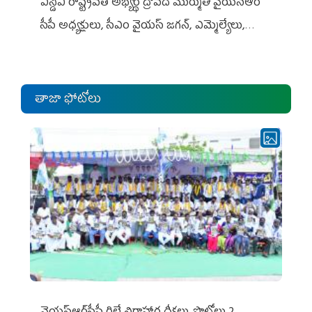
ఎన్డీఏ రాష్ట్ర‌ప‌తి అభ్య‌ర్థి ద్రౌప‌ది ముర్ముతో వైయ‌స్ఆర్
సీపీ అధ్య‌క్షులు, సీఎం వైయ‌స్ జ‌గ‌న్, ఎమ్మెల్యేలు,
ఎంపీల స‌మావేశం
తాజా ఫోటోలు