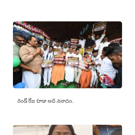
రెండో రోజు కూడా అదే నినాదం..