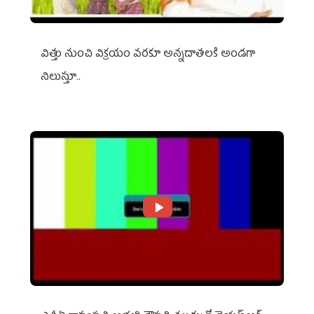
విత్తు నుంచి విక్రయం వరకూ అన్నదాతలకి అండగా
నిలుస్తూ..