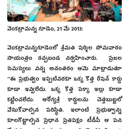
వెంకట్రామన్న గూడెం, 21 మే 2013:
వెంకట్రామన్నగూడెంలో శ్రీమతి షర్మిల సోమవారం
సాయంత్రం రచ్చబండ నిర్వహించారు. ప్రజల
సమస్యలు విన్న అనంతరం ఆమె మాట్లాడుతూ
‘‘ఈ ప్రభుత్వం ఇప్పటివరకూ ఒక్క కొత్త రేషన్ కార్డు
కూడా ఇవ్వలేదు. ఒక్క కొత్త పక్కా ఇల్లు కూడా
కట్టించలేదు. ఆరోగ్యశ్రీ కార్డులను చెత్తబుట్టలో
వేసుకోవాల్సిన పరిస్థితి. ఇలాంటి ప్రభుత్వాన్ని
కూలగొట్టాల్సిన ప్రధాన ప్రతిపక్షం టీడీపీ ఆ పని