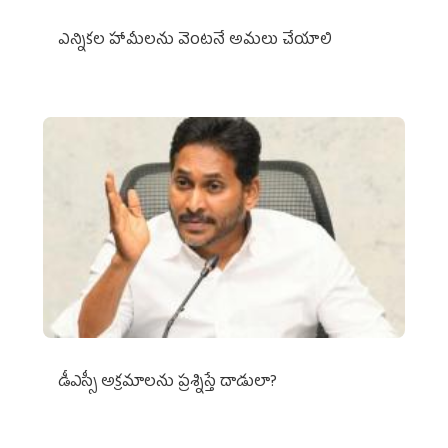
ఎన్నికల హామీలను వెంటనే అమలు చేయాలి
డీఎస్సీ అక్రమాలను ప్రశ్నిస్తే దాడులా?