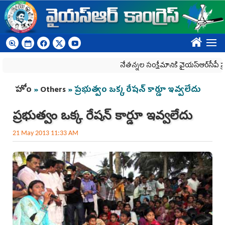
Skip to main content
????
నేతన్నల సంక్షేమానికి వైయ‌స్ఆర్‌సీపీ ప్రభుత్
You are here
హోం
»
Others
» ప్రభుత్వం ఒక్క రేషన్ కార్డూ ఇవ్వలేదు
ప్రభుత్వం ఒక్క రేషన్ కార్డూ ఇవ్వలేదు
21 May 2013 11:33 AM