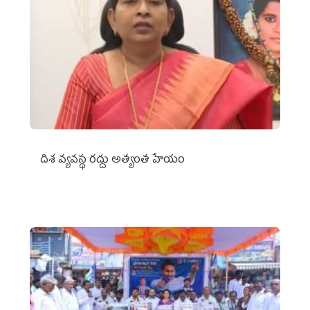
దిశ వ్యవస్థ రద్దు అత్యంత హేయం