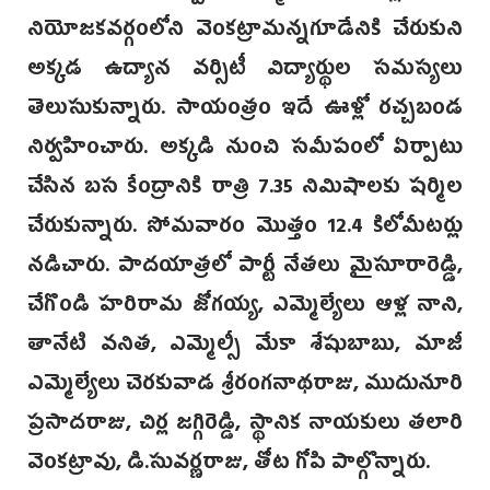
నియోజకవర్గంలోని వెంకట్రామన్నగూడేనికి చేరుకుని
అక్కడ ఉద్యాన వర్సిటీ విద్యార్థుల సమస్యలు
తెలుసుకున్నారు. సాయంత్రం ఇదే ఊళ్లో రచ్చబండ
నిర్వహించారు. అక్కడి నుంచి సమీపంలో ఏర్పాటు
చేసిన బస కేంద్రానికి రాత్రి 7.35 నిమిషాలకు షర్మిల
చేరుకున్నారు. సోమవారం మొత్తం 12.4 కిలోమీటర్లు
నడిచారు. పాదయాత్రలో పార్టీ నేతలు మైసూరారెడ్డి,
చేగొండి హరిరామ జోగయ్య, ఎమ్మెల్యేలు ఆళ్ల నాని,
తానేటి వనిత, ఎమ్మెల్సీ మేకా శేషుబాబు, మాజీ
ఎమ్మెల్యేలు చెరకువాడ శ్రీరంగనాథరాజు, ముదునూరి
ప్రసాదరాజు, చిర్ల జగ్గిరెడ్డి, స్థానిక నాయకులు తలారి
వెంకట్రావు, డి.సువర్ణరాజు, తోట గోపి పాల్గొన్నారు.