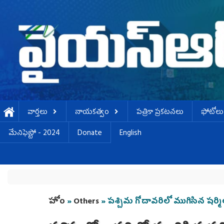
Skip to main content
వార్తలు
నాయకత్వం
పత్రికా ప్రకటనలు
ఫోటోలు
మేనిఫెస్టో - 2024
Donate
English
You are here
హోం
»
Others
» పశ్చిమ గోదావరిలో ముగిసిన షర్మ