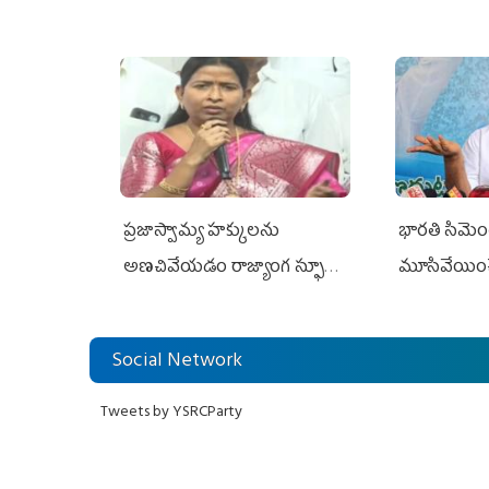
ప్రజాస్వామ్య హక్కులను
భారతి సిమెంట్
అణచివేయడం రాజ్యాంగ స్ఫూర్తికి
మూసివేయించ
విరుద్ధం
లోకేశ్ కుట్ర
Social Network
Tweets by YSRCParty