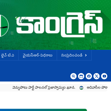
లైవ్ టి.వి
వైయస్ఆర్-పథకాలు
సంప్రదించండి
ుపోటు పార్టీ పాలనలో ప్రజాస్వామ్యం ఖూనీ..
ఆదివాసీల పోరాటానికి వైయ‌స్ఆ