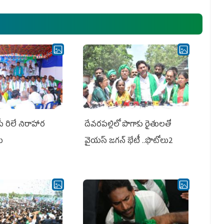
ఎమ్మెల్యేలు, ఎంపీల స‌మావేశం
పీ రిలే నిరాహార
దేవరపల్లిలో పొగాకు రైతులతో
లు
వైయస్ జగన్ భేటీ ..ఫొటోలు2