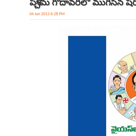
పశ్చిమ గోదావరిలో ముగిసిన షర
04 Jun 2013 6:28 PM