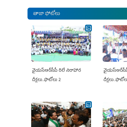
తాజా ఫోటోలు
వైయ‌స్ఆర్‌సీపీ రిలే నిరాహార
వైయ‌స్ఆర్‌సీ
దీక్షలు..ఫొటోలు 2
దీక్షలు..ఫొటో