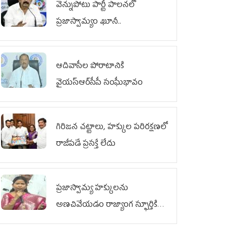
వెన్నుపోటు పార్టీ పాలనలో
ప్రజాస్వామ్యం ఖూనీ..
ఆదివాసీల పోరాటానికి
వైయ‌స్ఆర్‌సీపీ సంఘీభావం
గిరిజన చట్టాలు, హక్కుల పరిరక్షణలో
రాజీపడే ప్రసక్తే లేదు
ప్రజాస్వామ్య హక్కులను
అణచివేయడం రాజ్యాంగ స్ఫూర్తికి
విరుద్ధం