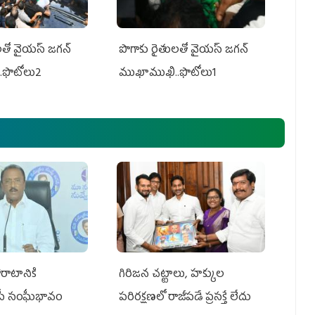
తో వైయ‌స్ జ‌గ‌న్
పొగాకు రైతుల‌తో వైయ‌స్ జ‌గ‌న్
.ఫొటోలు2
ముఖాముఖి..ఫొటోలు1
రాటానికి
గిరిజన చట్టాలు, హక్కుల
ీపీ సంఘీభావం
పరిరక్షణలో రాజీపడే ప్రసక్తే లేదు