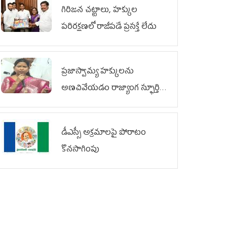
గిరిజన చట్టాలు, హక్కుల
పరిరక్షణలో రాజీపడే ప్రసక్తే లేదు
ప్రజాస్వామ్య హక్కులను
అణచివేయడం రాజ్యాంగ స్ఫూర్తికి
విరుద్ధం
డీఎస్సీ అక్రమాలపై పోరాటం
కొనసాగింపు