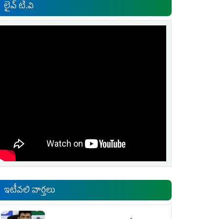
లైవ్ టి.వి
ఇటీవలి వార్తలు