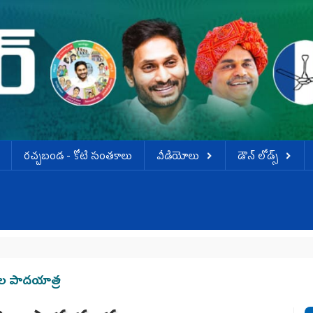
ర‌చ్చ‌బండ‌ - కోటి సంత‌కాలు
వీడియోలు
డౌన్ లోడ్స్
వెన్న
ిల పాదయాత్ర