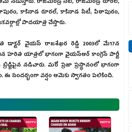
 ఆమె నడుస్తారు. రాజమండ్రి సిటీ, రాజమండ్రి రూరల్‌,
ురం, కాకినాడ రూరల్‌, కాకినాడ సిటీ, పిఠాపురం,
వర్గాల్లో పాదయాత్ర చేస్తారు.
త డాక్టర్ వైయస్ రాజశేఖర రెడ్డి 2003లో మే17న
రి 8న హరిత యాత్రలో భాగంగా వైయస్ఆర్ కాంగ్రెస్ పార్టీ
 బ్రిడ్జిపైన నడిచారు. మరో ప్రజా ప్రస్థానంలో భాగంగా
్నారు. ఈ సందర్భంగా వర్షం ఆమెకు స్వాగతం పలికింది.