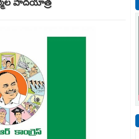
్మిల పాదయాత్ర