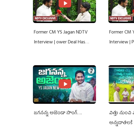
Former CM YS Jagan NDTV
Former CM 
Interview | ower Deal Has
Interview |
Nothing To Do With Adani: YS
Nothing To 
Jagan Rejects US Charges
Jagan Rejec
జగనన్న అజెండా సాంగ్….
విత్తు నుంచి
అన్నదాతలకి 