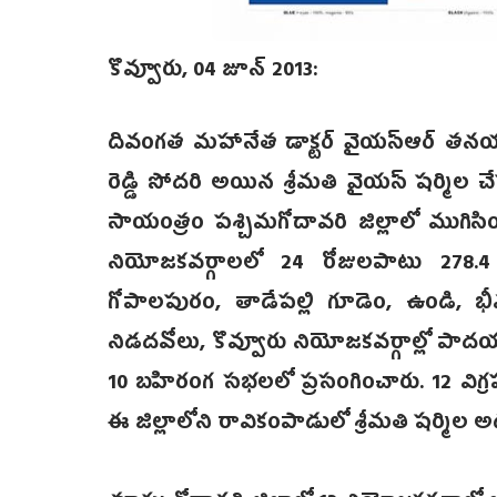
కొవ్వూరు, 04 జూన్ 2013:
దివంగత మహానేత డాక్టర్ వైయస్ఆర్ తనయ, వైయస
రెడ్డి సోదరి అయిన శ్రీమతి వైయస్ షర్మిల 
సాయంత్రం పశ్చిమగోదావరి జిల్లాలో ముగిసిం
నియోజకవర్గాలలో 24 రోజులపాటు 278.4
గోపాలపురం, తాడేపల్లి గూడెం, ఉండి, భ
నిడదవోలు, కొవ్వూరు నియోజకవర్గాల్లో పాదయా
10 బహిరంగ సభలలో ప్రసంగించారు. 12 విగ్ర
ఈ జిల్లాలోని రావికంపాడులో శ్రీమతి షర్మిల అ