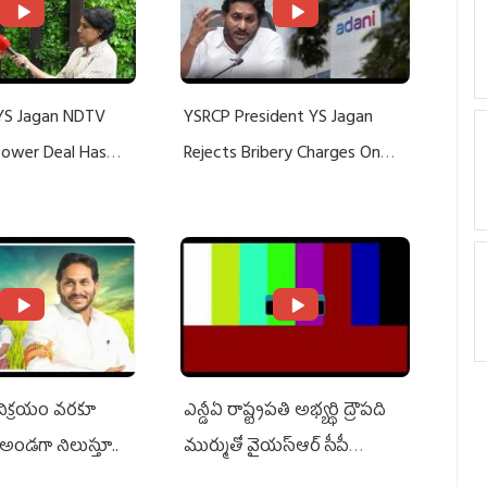
YS Jagan NDTV
YSRCP President YS Jagan
 Power Deal Has
Rejects Bribery Charges On
Do With Adani: YS
Adani, Threatens Defamation
ts US Charges
Suit Against Media Groups
 విక్రయం వరకూ
ఎన్డీఏ రాష్ట్ర‌ప‌తి అభ్య‌ర్థి ద్రౌప‌ది
అండగా నిలుస్తూ..
ముర్ముతో వైయ‌స్ఆర్ సీపీ
అధ్య‌క్షులు, సీఎం వైయ‌స్ జ‌గ‌న్,