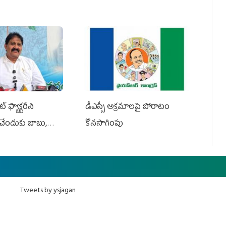
 ఫ్యాక్టరీని
డీఎస్సీ అక్రమాలపై పోరాటం
ేందుకు బాబు,
కొనసాగింపు
Tweets by ysjagan