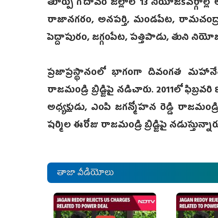
తూర్పు గోదావరి జిల్లాలో 13 నియోజకవర్గాల్లో
రాజానగరం, అనపర్తి, మండపేట, రామచంద్రాప
పెద్దాపురం, జగ్గంపేట, పత్తిపాడు, తుని నియోజక
ప్రజాప్రస్థానంలో భాగంగా దివంగత మహానే
రాజమండ్రి బ్రిడ్జిపై నడిచారు. 2011లో ఫిబ్రవ
అధ్యక్షుడు, ఎంపి జగన్మోహన రెడ్డి రాజమండ్రి
షర్మిల ఈరోజు రాజమండ్రి బ్రిడ్జిపై నడుస్తున
తాజా వీడియోలు