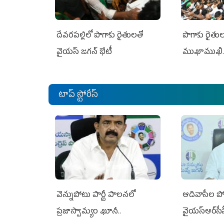
దేవరపల్లిలో పొగాకు రైతులతో
పొగాకు రైతుల‌
వైయస్ జగన్ భేటీ
ముఖాముఖి.
టాప్ స్టోరీస్
వెన్నుపోటు పార్టీ పాలనలో
ఆదివాసీల పో
ప్రజాస్వామ్యం ఖూనీ..
వైయ‌స్ఆర్‌స