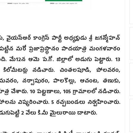
్ఆర్ కాంగ్రెస్ పార్టీ అధ్యక్షుడు శ్రీ జగన్మోహన్
చేపట్టిన మరో ప్రజాప్రస్థానం పాదయాత్ర మంగళవారం
ది. మే12న ఆమె ప.గో. జిల్లాలో అడుగు పెట్టారు. 13
 కిలోమీటర్లు నడిచారు. చింతలపూడి, పోలవరం,
ీమవరం, నర్సాపురం, పాలకొల్లు, ఆచంట, తణుకు,
త్ర చేశారు. 10 పట్టణాలు, 105 గ్రామాలలో నడిచారు.
హాలను విష్కరించారు. 5 రచ్చబండలు నిర్వహించారు.
డుగుపెట్టి 2 వేలు కి.మీ మైలురాయి దాటారు.