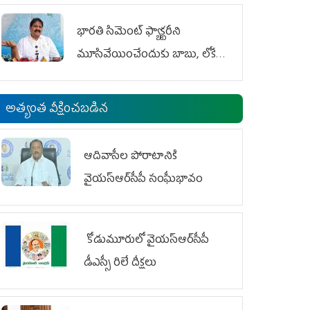
భారతి సిమెంట్ ఫ్యాక్టరీని
మూసివేయించేందుకు బాబు, లోకేశ్
కుట్ర
అత్యంత వీక్షించబడిన
ఆదివాసీల పోరాటానికి
వైయ‌స్ఆర్‌సీపీ సంఘీభావం
కోడుమూరులో వైయ‌స్ఆర్‌సీపీ
డీఎస్సీ రిలే దీక్షలు