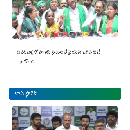
దేవరపల్లిలో పొగాకు రైతులతో వైయస్ జగన్ భేటీ
..ఫొటోలు2
టాప్ స్టోరీస్