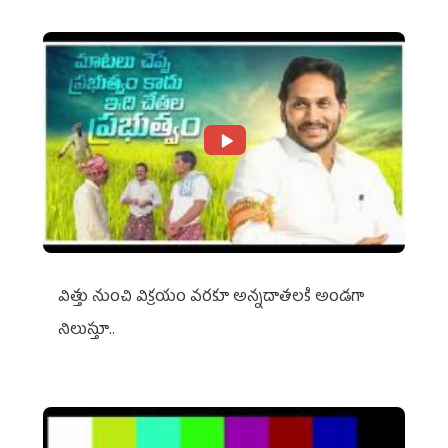
విత్తు నుంచి విక్రయం వరకూ అన్నదాతలకి అండగా
నిలుస్తూ..