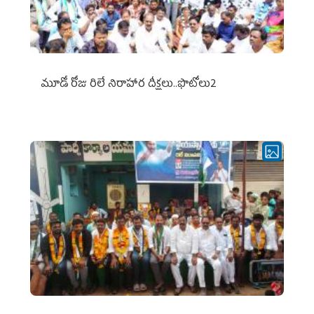
మూడో రోజు రిలే నిరాహార దీక్షలు..ఫొటోలు2