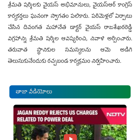
శ్రీమతి షర్మిలకు వైయస్ అభిమానులు, వైయస్‌ఆర్ ‌కాంగ్రె‌స్
కార్యకర్తలు ఘన‌ంగా స్వాగతం పలికారు. పరిమెళ్లలో ఏర్పాటు
చేసిన దివంగత మహానేత డాక్టర్ వై‌యస్ రాజశేఖరరెడ్డి
విగ్రహాన్ని‌ శ్రీమతి షర్మిల ఆవిష్కరించి, నివాళి అర్పించారు.
తరువాత స్థానికుల సమస్యలను ఆమె అడిగి
తెలుసుకునేందుకు రచ్చబండ కార్యక్రమం నిర్వహించారు.
తాజా వీడియోలు