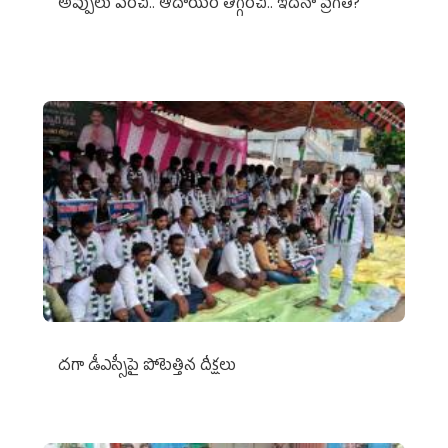
అప్పులు పెంచి.. ఆదాయం తగ్గించి.. ఇదేనా ప్రగతి?
దగా డీఎస్సీపై పోటెత్తిన దీక్షలు