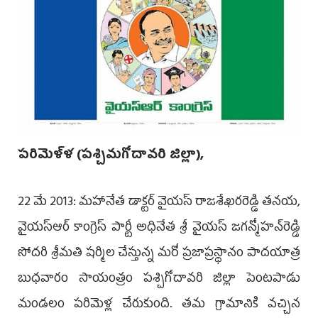
‌పరిమెళ్ళ (పశ్చిమగోదావరి జిల్లా),
22 మే 2013: మహానేత డాక్టర్‌ వైయస్‌ రాజశేఖరరెడ్డి తనయ,
వైయస్‌ఆర్ కాంగ్రె‌స్ పార్టీ అ‌ధినేత శ్రీ వైయస్ జగ‌న్మోహన్‌రెడ్డి
సోదరి శ్రీమతి షర్మిల చేస్తున్న మరో ప్రజాప్రస్థానం పాదయాత్ర
బుధవారం సాయంత్రం పశ్చిగోదావరి జిల్లా పెంటపాడు
మండలం పరిమెళ్ల చేరుకుంది. తమ గ్రామానికి వచ్చిన