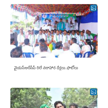
వైయ‌స్ఆర్‌సీపీ రిలే నిరాహార దీక్షలు..ఫొటోలు