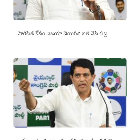
హెరిటేజ్ కోసం విజయా డెయిరీని బలి చేసే కుట్ర‌