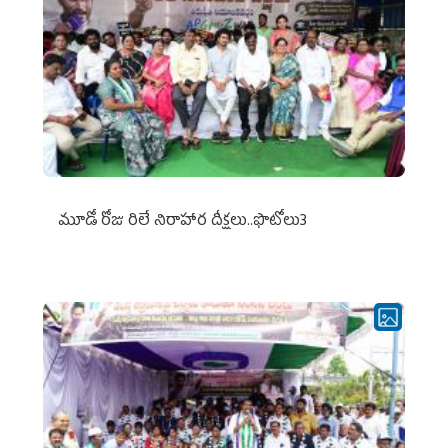
మూడో రోజు రిలే నిరాహార దీక్షలు..ఫొటోలు3