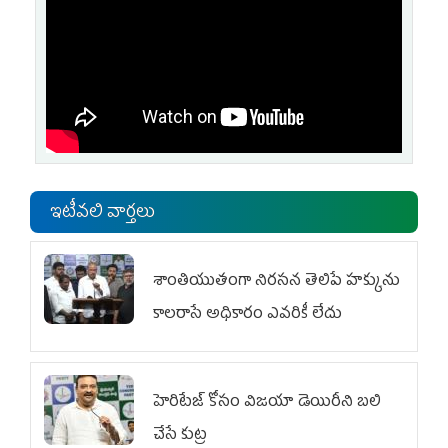
ఇటీవలి వార్తలు
శాంతియుతంగా నిరసన తెలిపే హక్కును
కాలరాసే అధికారం ఎవరికీ లేదు
హెరిటేజ్ కోసం విజయా డెయిరీని బలి
చేసే కుట్ర‌