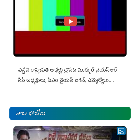
ఎన్డీఏ రాష్ట్ర‌ప‌తి అభ్య‌ర్థి ద్రౌప‌ది ముర్ముతో వైయ‌స్ఆర్
సీపీ అధ్య‌క్షులు, సీఎం వైయ‌స్ జ‌గ‌న్, ఎమ్మెల్యేలు,
ఎంపీల స‌మావేశం
తాజా ఫోటోలు