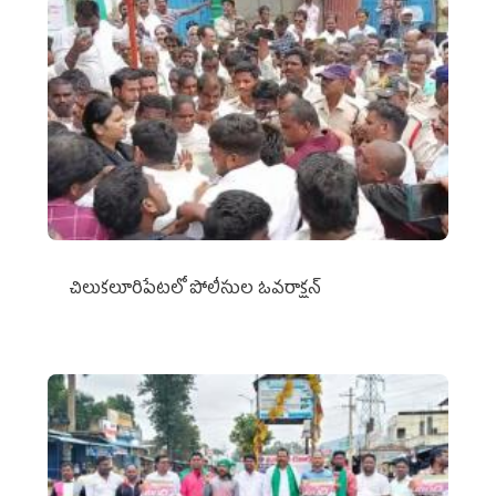
చిలుక‌లూరిపేట‌లో పోలీసుల ఓవ‌రాక్ష‌న్‌