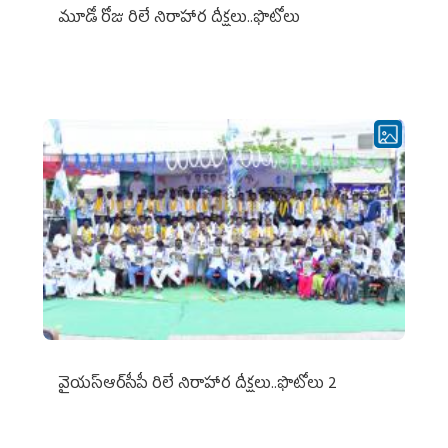
మూడో రోజు రిలే నిరాహార దీక్షలు..ఫొటోలు
వైయ‌స్ఆర్‌సీపీ రిలే నిరాహార దీక్షలు..ఫొటోలు 2