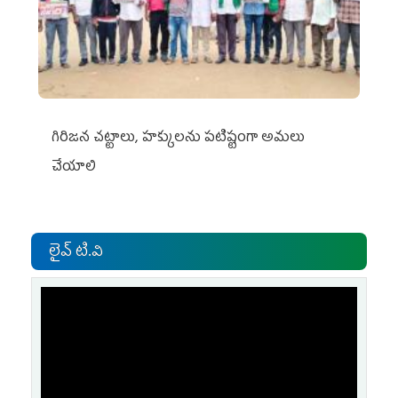
గిరిజన చట్టాలు, హక్కులను పటిష్టంగా అమలు
చేయాలి
లైవ్ టి.వి