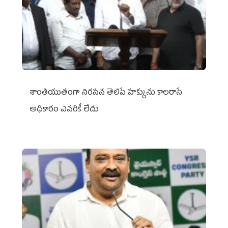
శాంతియుతంగా నిరసన తెలిపే హక్కును కాలరాసే
అధికారం ఎవరికీ లేదు