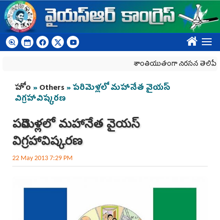
Skip to main content
????
శాంతియుతంగా నిరసన తెలిపే హక్కును
You are here
హోం
»
Others
» పరిమెళ్లలో మహానేత వైయస్
విగ్రహావిష్కరణ
పరిమెళ్లలో మహానేత వైయస్
విగ్రహావిష్కరణ
22 May 2013 7:29 PM