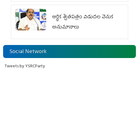
ఆర్థిక శ్వేతపత్రం విడుదల వెనుక
అనుమానాలు
Social Network
Tweets by YSRCParty