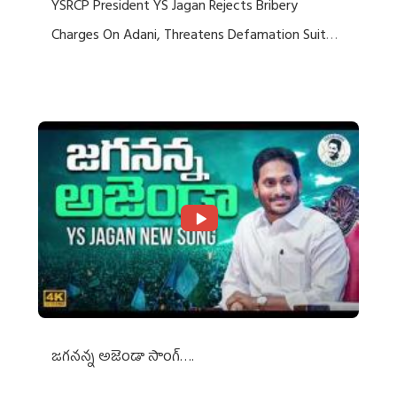
YSRCP President YS Jagan Rejects Bribery
Charges On Adani, Threatens Defamation Suit
Against Media Groups
జగనన్న అజెండా సాంగ్….