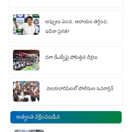
అప్పులు పెంచి.. ఆదాయం తగ్గించి..
ఇదేనా ప్రగతి?
దగా డీఎస్సీపై పోటెత్తిన దీక్షలు
చిలుక‌లూరిపేట‌లో పోలీసుల ఓవ‌రాక్ష‌న్‌
అత్యంత వీక్షించబడిన