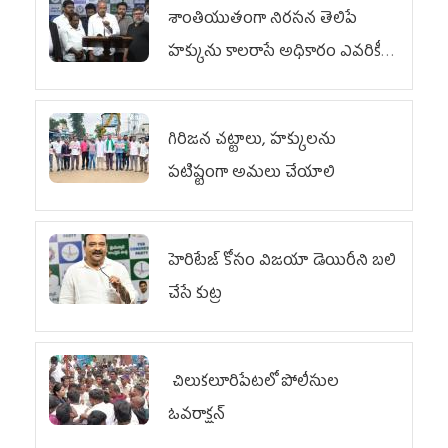
శాంతియుతంగా నిరసన తెలిపే
హక్కును కాలరాసే అధికారం ఎవరికీ
లేదు
గిరిజన చట్టాలు, హక్కులను
పటిష్టంగా అమలు చేయాలి
హెరిటేజ్ కోసం విజయా డెయిరీని బలి
చేసే కుట్ర‌
చిలుక‌లూరిపేట‌లో పోలీసుల
ఓవ‌రాక్ష‌న్‌