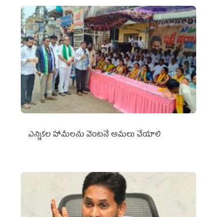
ఎన్నికల హామీలను వెంటనే అమలు చేయాలి