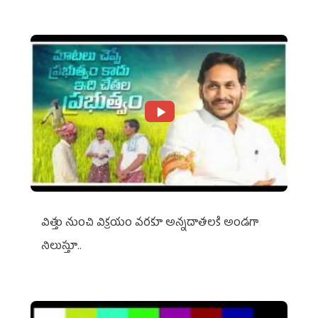
విత్తు నుంచి విక్రయం వరకూ అన్నదాతలకి అండగా
నిలుస్తూ..