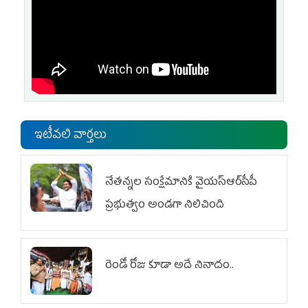
ఇటీవలి వార్తలు
నేతన్నల సంక్షేమానికి వైయ‌స్ఆర్‌సీపీ
ప్రభుత్వం అండగా నిలిచింది
రెండో రోజు కూడా అదే నినాదం..