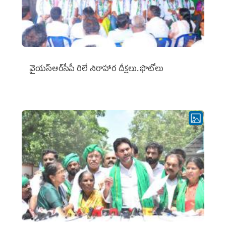
వైయ‌స్ఆర్‌సీపీ రిలే నిరాహార దీక్షలు..ఫొటోలు