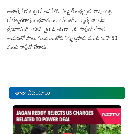
అలాగే, చీమకుర్తి కో ఆపరేటివ్ సొసైటీ అధ్యక్షుడు రావులపల్లి
కోటేశ్వరరావు బుధవారం ఒంగోలులో ఎమ్మెల్యే బాలినేని
శ్రీనివాసరెడ్డిని కలిసి వై‌యస్‌ఆర్ కాంగ్రె‌స్ పార్టీలో చేరారు.
ఆయనతో‌ పాటు మండలంలోని నిప్పుట్లపాడు నుంచి మరో 50
మంది పార్టీలో చేరారు.
తాజా వీడియోలు