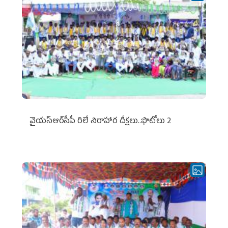
వైయ‌స్ఆర్‌సీపీ రిలే నిరాహార దీక్షలు..ఫొటోలు 2