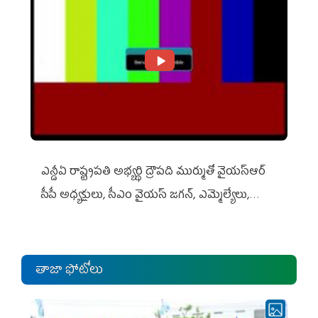
ఎన్డీఏ రాష్ట్ర‌ప‌తి అభ్య‌ర్థి ద్రౌప‌ది ముర్ముతో వైయ‌స్ఆర్
సీపీ అధ్య‌క్షులు, సీఎం వైయ‌స్ జ‌గ‌న్, ఎమ్మెల్యేలు,
ఎంపీల స‌మావేశం
తాజా ఫోటోలు