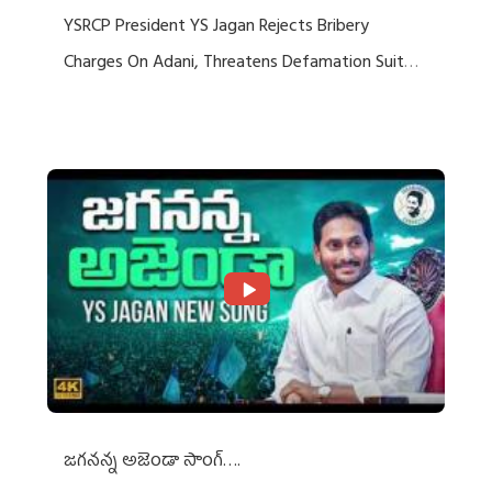
YSRCP President YS Jagan Rejects Bribery
Charges On Adani, Threatens Defamation Suit
Against Media Groups
జగనన్న అజెండా సాంగ్….