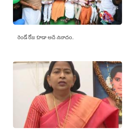
రెండో రోజు కూడా అదే నినాదం..