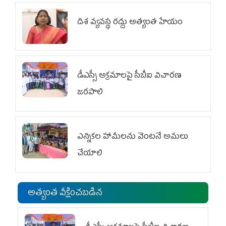
దిశ వ్యవస్థ రద్దు అత్యంత హేయం
డీఎస్సీ అక్రమాలపై సీబీఐ విచారణ
జరపాలి
ఎన్నికల హామీలను వెంటనే అమలు
చేయాలి
అత్యంత వీక్షించబడిన