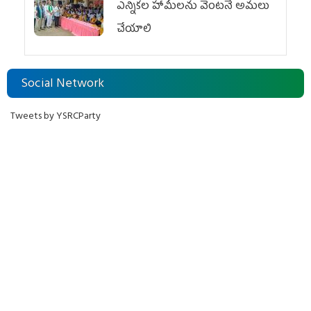
ఎన్నికల హామీలను వెంటనే అమలు
చేయాలి
Social Network
Tweets by YSRCParty