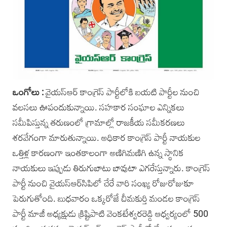
ఒంగోలు :
వైయస్‌ఆర్‌ కాంగ్రెస్ పార్టీలోకి‌ బయటి పార్టీల నుంచి
వలసలు ఊపందుకున్నాయి. సహకార సంఘాల ఎన్నికలు
సమీపిస్తున్న తరుణంలో గ్రామాల్లో రాజకీయ సమీకరణలు
శరవేగంగా మారుతున్నాయి. అధికార కాంగ్రెస్ పార్టీ నాయకుల
‌ఒత్తిళ్ల కారణంగా ఇంతకాలంగా అణిగిమణిగి ఉన్న స్థానిక
నాయకులు ఇప్పుడు తిరుగుబాటు బావుటా ఎగరేస్తున్నారు. కాంగ్రెస్
పార్టీ నుంచి వై‌యస్‌ఆర్‌సిపిలో చేరే వారి సంఖ్య రోజురోజుకూ
పెరుగుతోంది. బుధవారం ఒక్కరోజే చీమకుర్తి మండల కాంగ్రెస్
పార్టీ మాజీ అధ్యక్షుడు క్రిష్టిపాటి వెంకటేశ్వరరెడ్డి ఆధ్వర్యంలో 500