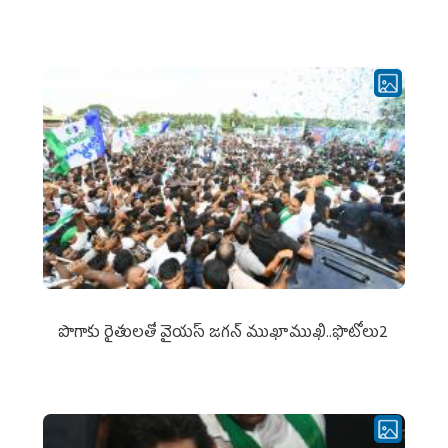
పొగాకు రైతుల‌తో వైయ‌స్ జ‌గ‌న్ ముఖాముఖి..ఫొటోలు2