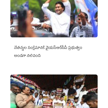
నేతన్నల సంక్షేమానికి వైయ‌స్ఆర్‌సీపీ ప్రభుత్వం
అండగా నిలిచింది