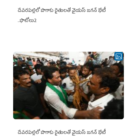
దేవరపల్లిలో పొగాకు రైతులతో వైయస్ జగన్ భేటీ
..ఫొటోలు2
దేవరపల్లిలో పొగాకు రైతులతో వైయస్ జగన్ భేటీ