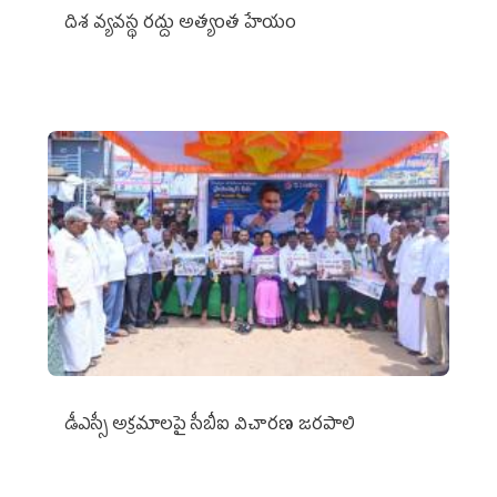
దిశ వ్యవస్థ రద్దు అత్యంత హేయం
డీఎస్సీ అక్రమాలపై సీబీఐ విచారణ జరపాలి