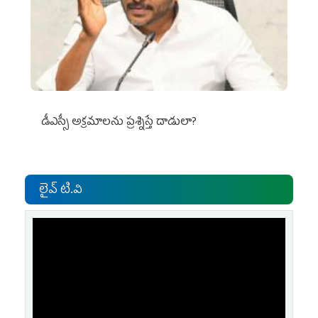
డీఎస్సీ అక్రమాలను ప్రశ్నిస్తే దాడులా?
లైవ్ టి.వి