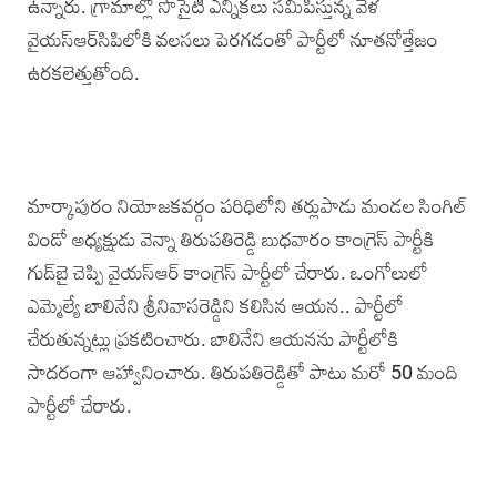
ఉన్నారు. గ్రామాల్లో సొసైటీ ఎన్నికలు సమీపిస్తున్న వేళ
వైయస్‌ఆర్‌సిపిలోకి వలసలు పెరగడంతో పార్టీలో నూతనోత్తేజం
ఉరకలెత్తుతోంది.
మార్కాపురం నియోజకవర్గం పరిధిలోని తర్లుపాడు మండల సింగిల్
విండో అధ్యక్షుడు వెన్నా తిరుపతిరెడ్డి బుధవారం కాంగ్రె‌స్ పార్టీ‌కి
గుడ్‌బై చెప్పి వైయస్‌ఆర్ కాంగ్రె‌స్‌ పార్టీలో చేరారు. ఒంగోలులో
ఎమ్మెల్యే బాలినేని శ్రీనివాసరెడ్డిని కలిసిన ఆయన.. పార్టీలో
చేరుతున్నట్లు ప్రకటించారు. బాలినేని ఆయనను పార్టీలోకి
సాదరంగా ఆహ్వానించారు. తిరుపతిరెడ్డితో పాటు మరో 50 మంది
పార్టీలో చేరారు.