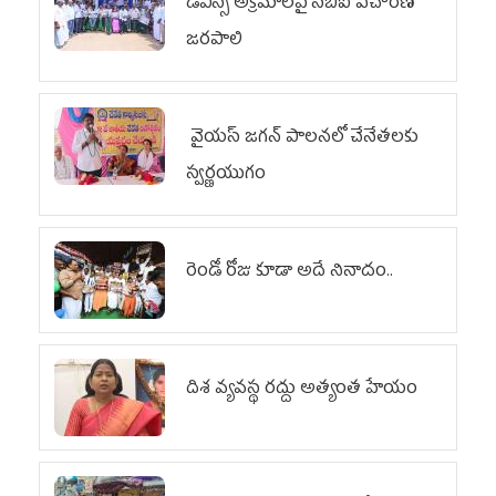
డీఎస్సీ అక్రమాలపై సీబీఐ విచారణ
జరపాలి
వైయ‌స్ జగన్ పాలనలో చేనేతలకు
స్వర్ణయుగం
రెండో రోజు కూడా అదే నినాదం..
దిశ వ్యవస్థ రద్దు అత్యంత హేయం