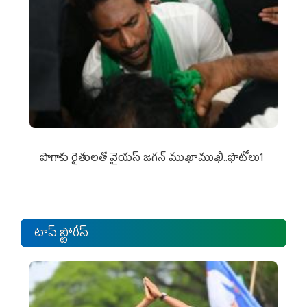
పొగాకు రైతుల‌తో వైయ‌స్ జ‌గ‌న్ ముఖాముఖి..ఫొటోలు1
టాప్ స్టోరీస్