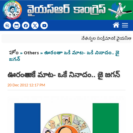
Skip to main content
????
నేతన్నల సంక్షేమానికి వైయ‌స్ఆర్‌సీపీ
You are here
హోం
»
Others
» ఊరంతా ఒకే మాట- ఒకే నినాదం.. జై
జగన్
ఊరంతా ఒకే మాట- ఒకే నినాదం.. జై జగన్
20 Dec 2012 12:17 PM