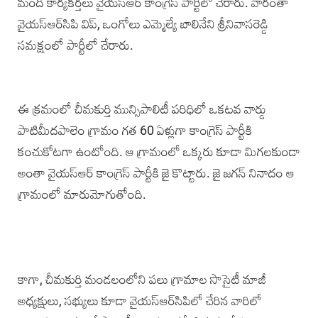
మంది కార్యకర్తలు వై‌యస్‌ఆర్ కాంగ్రె‌స్ పార్టీలో చేరారు. వారంతా
వైయస్‌ఆర్‌సిపి విప్, ఒంగోలు ఎమ్మెల్యే బాలినేని శ్రీనివాసరెడ్డి
సమక్షంలో పార్టీలో చేరారు.
ఈ క్రమంలో చీమకుర్తి మున్సిపాలిటీ పరిధిలో ఒకటవ వార్డు
పాటిమీదపాలెం గ్రామం గత 60 ఏళ్లుగా కాంగ్రెస్ పార్టీకి
కంచుకోట‌గా ఉంటోంది. ఆ గ్రామంలో ఒక్కరు కూడా మిగలకుండా
అంతా వైయస్‌ఆర్ కాంగ్రెస్ ‌పార్టీకి జై కొట్టారు. ‌జై జగన్‌ నినాదం ఆ
గ్రామంలో మారుమోగుతోంది.
కాగా, చీమకుర్తి మండలంలోని పలు గ్రామాల సొసైటీ మాజీ
అధ్యక్షులు, సభ్యులు కూడా వైయస్‌ఆర్‌సిపిలో చేరిన వారిలో