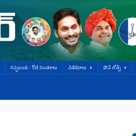
ర‌చ్చ‌బండ‌ - కోటి సంత‌కాలు
వీడియోలు
డౌన్ లోడ్స్
గ