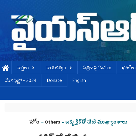
Skip to main content
వార్తలు
నాయకత్వం
పత్రికా ప్రకటనలు
ఫోటోలు
మేనిఫెస్టో - 2024
Donate
English
You are here
హోం
»
Others
» ఒక్క క్లిక్‌తో నేటి ముఖ్యాంశాలు