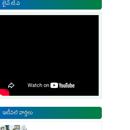
లైవ్ టి.వి
ఇటీవలి వార్తలు