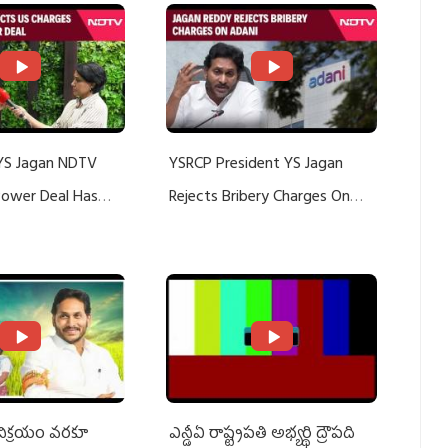
YS Jagan NDTV
YSRCP President YS Jagan
 Power Deal Has
Rejects Bribery Charges On
Do With Adani: YS
Adani, Threatens Defamation
ts US Charges
Suit Against Media Groups
 విక్రయం వరకూ
ఎన్డీఏ రాష్ట్ర‌ప‌తి అభ్య‌ర్థి ద్రౌప‌ది