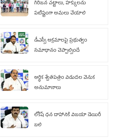
గిరిజన చట్టాలు, హక్కులను
పటిష్టంగా అమలు చేయాలి
డీఎస్సీ అక్రమాలపై ప్రభుత్వం
సమాధానం చెప్పాల్సిందే
ఆర్థిక శ్వేతపత్రం విడుదల వెనుక
అనుమానాలు
లోకేష్ ధ‌న దాహానికి విజ‌యా డెయిరీ
బ‌లి