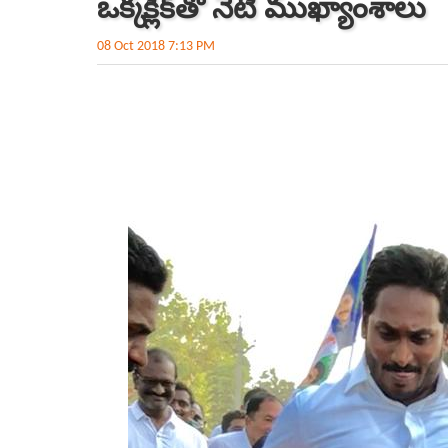
ఒక్క క్లిక్‌తో నేటి ముఖ్యాంశాలు
08 Oct 2018 7:13 PM