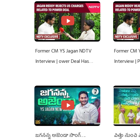
Former CM YS Jagan NDTV
Former CM 
Interview | ower Deal Has
Interview |
Nothing To Do With Adani: YS
Nothing To 
Jagan Rejects US Charges
Jagan Rejec
జగనన్న అజెండా సాంగ్….
విత్తు నుంచి