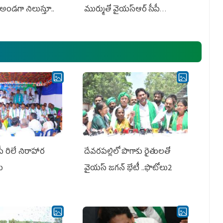
అండగా నిలుస్తూ..
ముర్ముతో వైయ‌స్ఆర్ సీపీ
అధ్య‌క్షులు, సీఎం వైయ‌స్ జ‌గ‌న్,
ఎమ్మెల్యేలు, ఎంపీల స‌మావేశం
పీ రిలే నిరాహార
దేవరపల్లిలో పొగాకు రైతులతో
లు
వైయస్ జగన్ భేటీ ..ఫొటోలు2