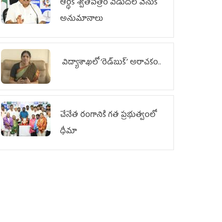
ఆర్థిక శ్వేతపత్రం విడుదల వెనుక
అనుమానాలు
విద్యాశాఖలో ‘రెడ్‌బుక్’ అరాచకం..
చేనేత రంగానికి గత ప్రభుత్వంలో
ధీమా