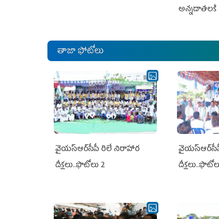
అన్నదాతలకి 
తాజా ఫోటోలు
వైయ‌స్ఆర్‌సీపీ రిలే నిరాహార
వైయ‌స్ఆర్‌సీ
దీక్షలు..ఫొటోలు 2
దీక్షలు..ఫొటో