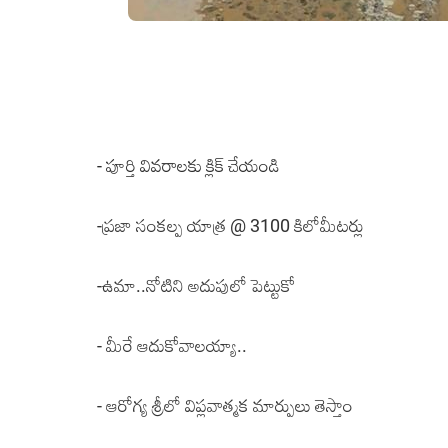
- పూర్తి వివ‌రాల‌కు క్లిక్ చేయండి
-
ప్రజా సంకల్ప యాత్ర @ 3100 కిలోమీటర్లు
-
ఉమా..నోటిని అదుపులో పెట్టుకో
-
మీరే ఆదుకోవాలయ్యా..
-
ఆరోగ్య శ్రీలో విప్లవాత్మక మార్పులు తెస్తాం