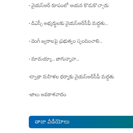
-
వైయస్‌ఆర్‌ రూపంలో ఆయన కొడుకొచ్చారు
-
డిఎస్సీ అభ్యర్థులకు వైయస్‌ఆర్‌సీపీ మద్దతు..
-
డెంగీ జ్వరాలపై ప్రభుత్వం స్పందించాలి..
-
మామయ్యా.. బాగున్నావా..
-
డ్వాక్రా మహిళల ధ‌ర్నాకు వైయ‌స్ఆర్‌సీపీ మ‌ద్ద‌తు
-
బాబు అవకాశవాదం
తాజా వీడియోలు