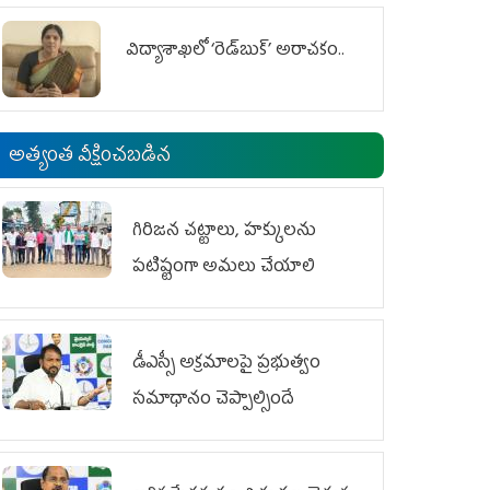
విద్యాశాఖలో ‘రెడ్‌బుక్’ అరాచకం..
అత్యంత వీక్షించబడిన
గిరిజన చట్టాలు, హక్కులను
పటిష్టంగా అమలు చేయాలి
డీఎస్సీ అక్రమాలపై ప్రభుత్వం
సమాధానం చెప్పాల్సిందే