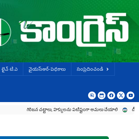
లైవ్ టి.వి
వైయస్ఆర్-పథకాలు
సంప్రదించండి
ిరిజన చట్టాలు, హక్కులను పటిష్టంగా అమలు చేయాలి
డీఎస్సీ అక్రమాలపై ప్