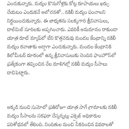
ఎంచుకున్నారు. మద్యం కొనుగోళ్లకు కోట్ల రూపాయలు ఖర్చు
చేయటం ఎందుకనే ఆలోచనతో.. నకిలీ మద్యం పంచాలని
నిర్ణయించుకున్నారు. ఈ బాధ్యతను సలక్కగారి శ్రీనివాసులు,
దాల్‌మిల్ సూరిలకు అప్పగించారు. ఎవరికీ అనుమానం రాకుండా
యాత్ర రూట్ మ్యాప్‌లో లేని కొత్తచెరువు మండల కేంద్రాన్ని నకిలీ
మద్యం రవాణాకు అడ్డాగా ఎంచుకున్నారు. మండల కేంద్రానికి
కిలోమీటర్ దూరంలో ఉన్న శ్రీనివాసులుకు చెందిన ఫాంహౌస్‌లో
ప్రత్యేకంగా తవ్వించిన నేల మాళిగల్లో నకిలీ మద్యం సీసాలు
దాచిపెట్టారు.
అక్కడి నుంచి సుమోలో ప్రతిరోజూ యాత్ర సాగే గ్రామాలకు నకిలీ
మద్యం సీసాలను సరఫరా చేస్తున్నట్లు ఎక్సైజ్ అధికారుల
పరిశోధనలో తేలింది. నిందితుల నుంచి సేకరించిన వివరాలతో