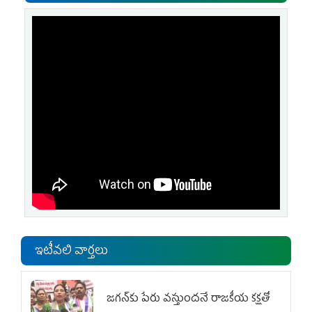
ఇటీవలి వార్తలు
జగన్‌కు పేరు వస్తుందనే రాజకీయ కక్షతో