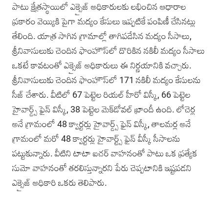
పాటు క్షేత్రస్థాయిలో ఎక్సైజ్ అధికారులకు లభించిన ఆధారాల
ప్రకారం వెయ్యికి పైగా మద్యం కేసులు ఇప్పటికే పంపిణీ చేసినట్లు
తేలింది. యాత్ర సాగిన గ్రామాల్లో తాగిపడేసిన మద్యం సీసాలు,
శ్రీనివాసులుకు చెందిన ఫాంహౌస్‌లో దొరికిన నకిలీ మద్యం సీసాలు
ఒకటే కావటంతో ఎక్సైజ్ అధికారులు ఈ నిర్ణయానికి వచ్చారు.
శ్రీనివాసులుకు చెందిన ఫాంహౌస్‌లో 171 నకిలీ మద్యం కేసులను
సీజ్ చేశారు. వీటిలో 67 పెట్టెల రియల్ హీరో విస్కీ, 66 పెట్టెల
హైవార్డ్స్ ఫైన్ విస్కీ, 38 పెట్టెల మెక్‌డోవల్ బ్రాందీ ఉంది. లోచెర్ల
అనే గ్రామంలో 48 క్వార్టర్లు హైవార్డ్స్ ఫైన్ విస్కీ, తాలమర్ల అనే
గ్రామంలో మరో 48 క్వార్టర్లు హైవార్ట్స్ ఫైన్ వీస్కీ సీసాలను
పట్టుకున్నారు. వీటిని టాటా ఐచర్ వాహనంతో పాటు ఒక ప్రత్యేక
సుమో వాహనంతో తరలిస్తున్నారని పేరు చెప్పటానికి ఇష్టపడని
ఎక్సైజ్ అధికారి ఒకరు తెలిపారు.