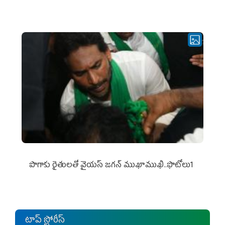
పొగాకు రైతుల‌తో వైయ‌స్ జ‌గ‌న్ ముఖాముఖి..ఫొటోలు1
టాప్ స్టోరీస్