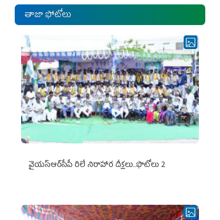
తాజా ఫోటోలు
వైయ‌స్ఆర్‌సీపీ రిలే నిరాహార దీక్షలు..ఫొటోలు 2