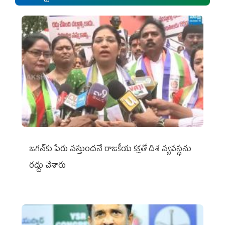
జగన్‌కు పేరు వస్తుందనే రాజకీయ కక్షతో దిశ వ్య‌వ‌స్థ‌ను
రద్దు చేశారు