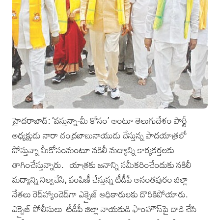
హైదరాబాద్: ‘వస్తున్నా-మీ కోసం’ అంటూ తెలుగుదేశం పార్టీ
అధ్యక్షుడు నారా చంద్రబాబునాయుడు చేస్తున్న పాదయాత్రలో
పోస్తున్నా మీకోసంమంటూ నకిలీ మద్యాన్ని కార్యకర్తలకు
తాగించేస్తున్నారు. యాత్రకు జనాన్ని సమీకరించేందుకు నకిలీ
మద్యాన్ని నిల్వచేసి, పంపిణీ చేస్తున్న టీడీపీ అనంతపురం జిల్లా
నేతలు రెడ్‌హ్యాండెడ్‌గా ఎక్సైజ్ అధికారులకు దొరికిపోయారు.
ఎక్సైజ్ పోలీసులు టీడీపీ జిల్లా నాయకుడి ఫాంహౌస్‌పై దాడి చేసి