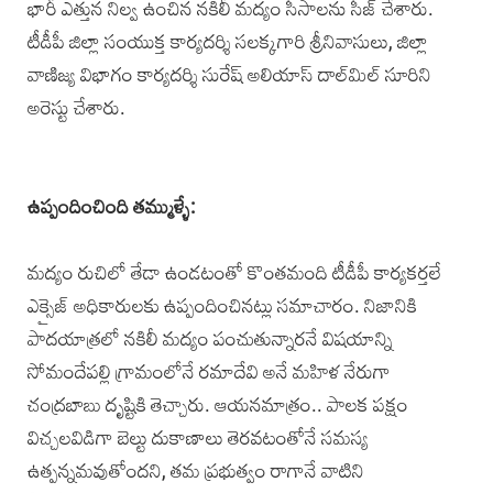
భారీ ఎత్తున నిల్వ ఉంచిన నకిలీ మద్యం సీసాలను సీజ్ చేశారు.
టీడీపీ జిల్లా సంయుక్త కార్యదర్శి సలక్కగారి శ్రీనివాసులు, జిల్లా
వాణిజ్య విభాగం కార్యదర్శి సురేష్ అలియాస్ దాల్‌మిల్ సూరిని
అరెస్టు చేశారు.
ఉప్పందించింది తమ్ముళ్ళే:
మద్యం రుచిలో తేడా ఉండటంతో కొంతమంది టీడీపీ కార్యకర్తలే
ఎక్సైజ్ అధికారులకు ఉప్పందించినట్లు సమాచారం. నిజానికి
పాదయాత్రలో నకిలీ మద్యం పంచుతున్నారనే విషయాన్ని
సోమందేపల్లి గ్రామంలోనే రమాదేవి అనే మహిళ నేరుగా
చంద్రబాబు దృష్టికి తెచ్చారు. ఆయనమాత్రం.. పాలక పక్షం
విచ్చలవిడిగా బెల్టు దుకాణాలు తెరవటంతోనే సమస్య
ఉత్పన్నమవుతోందని, తమ ప్రభుత్వం రాగానే వాటిని