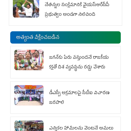
నేతన్నల సంక్షేమానికి వైయ‌స్ఆర్‌సీపీ
ప్రభుత్వం అండగా నిలిచింది
అత్యంత వీక్షించబడిన
జగన్‌కు పేరు వస్తుందనే రాజకీయ
కక్షతో దిశ వ్య‌వ‌స్థ‌ను రద్దు చేశారు
డీఎస్సీ అక్రమాలపై సీబీఐ విచారణ
జరపాలి
ఎన్నికల హామీలను వెంటనే అమలు