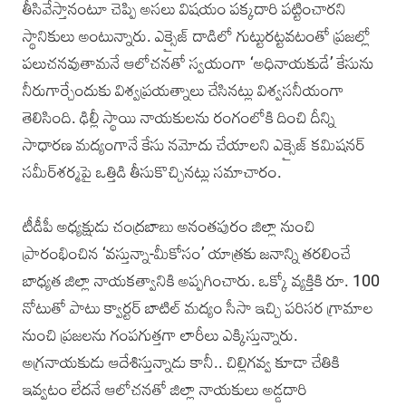
తీసివేస్తానంటూ చెప్పి అసలు విషయం పక్కదారి పట్టించారని
స్థానికులు అంటున్నారు. ఎక్సైజ్ దాడిలో గుట్టురట్టవటంతో ప్రజల్లో
పలుచనవుతామనే ఆలోచనతో స్వయంగా ‘అధినాయకుడే’ కేసును
నీరుగార్చేందుకు విశ్వప్రయత్నాలు చేసినట్లు విశ్వసనీయంగా
తెలిసింది. ఢిల్లీ స్థాయి నాయకులను రంగంలోకి దించి దీన్ని
సాధారణ మద్యంగానే కేసు నమోదు చేయాలని ఎక్సైజ్ కమిషనర్
సమీర్‌శర్మపై ఒత్తిడి తీసుకొచ్చినట్లు సమాచారం.
టీడీపీ అధ్యక్షుడు చంద్రబాబు అనంతపురం జిల్లా నుంచి
ప్రారంభించిన ‘వస్తున్నా-మీకోసం’ యాత్రకు జనాన్ని తరలించే
బాధ్యత జిల్లా నాయకత్వానికి అప్పగించారు. ఒక్కో వ్యక్తికి రూ. 100
నోటుతో పాటు క్వార్టర్ బాటిల్ మద్యం సీసా ఇచ్చి పరిసర గ్రామాల
నుంచి ప్రజలను గంపగుత్తగా లారీలు ఎక్కిస్తున్నారు.
అగ్రనాయకుడు ఆదేశిస్తున్నాడు కానీ.. చిల్లిగవ్వ కూడా చేతికి
ఇవ్వటం లేదనే ఆలోచనతో జిల్లా నాయకులు అడ్డదారి