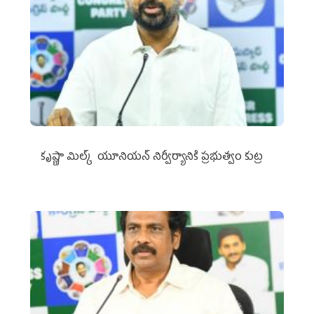
కృష్ణా మిల్క్‌ యూనియన్‌ నిర్వీర్యానికి ప్రభుత్వం కుట్ర