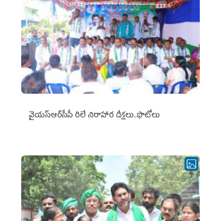
వైయ‌స్ఆర్‌సీపీ రిలే నిరాహార దీక్షలు..ఫొటోలు