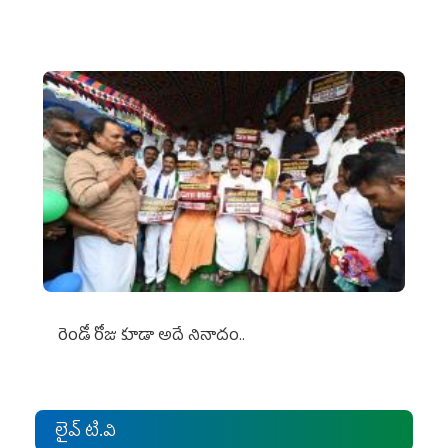
రెండో రోజు కూడా అదే నినాదం..
లైవ్ టి.వి