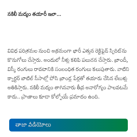
నకిలీ మద్యం తయారీ ఇలా...
వివిధ పరిశ్రమల నుంచి అక్రమంగా భారీ ఎత్తున రెక్టిఫైడ్ స్పిరిట్‌ను
కొనుగోలు చేస్తారు. అందులో నీళ్లు కలిపి పలుచన చేస్తారు. బ్రాందీ,
విస్కీ రంగులు రావటానికి సంబంధిత రంగులు కలుపుతారు. వాటిని
క్వార్టర్ బాటిల్ సీసాల్లో పోసి బ్రాండ్ల పేర్లతో తయారు చేసిన లేబుళ్లు
అతికిస్తారు. నకిలీ మద్యం తాగినవారు తీవ్ర అనారోగ్యం పాలవటమే
కాదు.. ప్రాణాలు కూడా కోల్పోయే ప్రమాదం ఉంది.
తాజా వీడియోలు