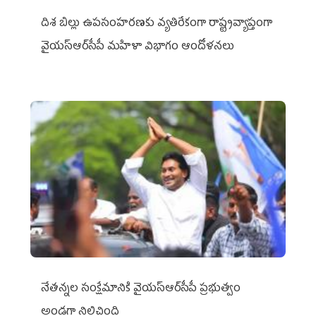
దిశ బిల్లు ఉపసంహరణకు వ్యతిరేకంగా రాష్ట్రవ్యాప్తంగా
వైయ‌స్ఆర్‌సీపీ మహిళా విభాగం ఆందోళనలు
నేతన్నల సంక్షేమానికి వైయ‌స్ఆర్‌సీపీ ప్రభుత్వం
అండగా నిలిచింది