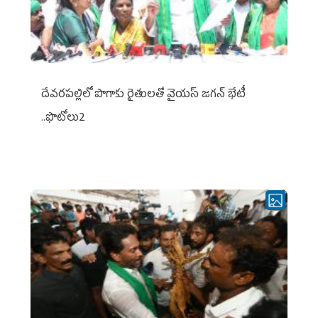
దేవరపల్లిలో పొగాకు రైతులతో వైయస్ జగన్ భేటీ
..ఫొటోలు2