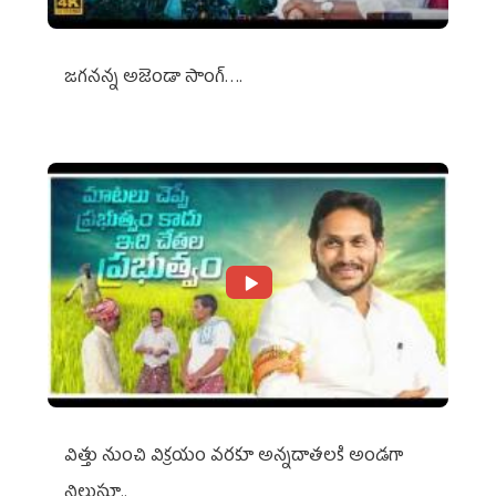
జగనన్న అజెండా సాంగ్….
విత్తు నుంచి విక్రయం వరకూ అన్నదాతలకి అండగా
నిలుస్తూ..