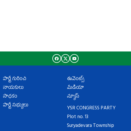
పార్టీ గురించి
ఈవెంట్స్
నాయకులు
మీడియా
సాధకం
న్యూస్
పార్టీ సభ్యులు
YSR CONGRESS PARTY
Plot no. 13
Suryadevara Township