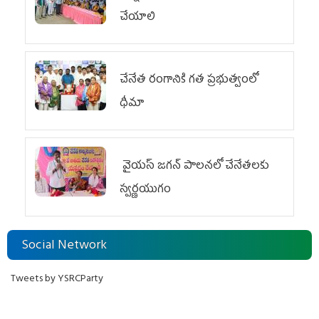
చేయాలి
చేనేత రంగానికి గత ప్రభుత్వంలో
ధీమా
వైయ‌స్ జగన్ పాలనలో చేనేతలకు
స్వర్ణయుగం
Social Network
Tweets by YSRCParty