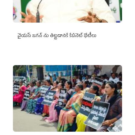
వైయ‌స్ జగన్‌ ను తిట్టడానికే కేబినెట్‌ భేటీలు