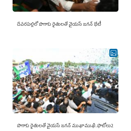
దేవరపల్లిలో పొగాకు రైతులతో వైయస్ జగన్ భేటీ
పొగాకు రైతుల‌తో వైయ‌స్ జ‌గ‌న్ ముఖాముఖి..ఫొటోలు2