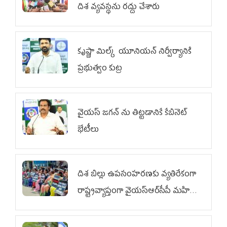
దిశ వ్య‌వ‌స్థ‌ను రద్దు చేశారు
కృష్ణా మిల్క్‌ యూనియన్‌ నిర్వీర్యానికి
ప్రభుత్వం కుట్ర
వైయ‌స్ జగన్‌ ను తిట్టడానికే కేబినెట్‌
భేటీలు
దిశ బిల్లు ఉపసంహరణకు వ్యతిరేకంగా
రాష్ట్రవ్యాప్తంగా వైయ‌స్ఆర్‌సీపీ మహిళా
విభాగం ఆందోళనలు