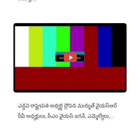
ఎన్డీఏ రాష్ట్ర‌ప‌తి అభ్య‌ర్థి ద్రౌప‌ది ముర్ముతో వైయ‌స్ఆర్
సీపీ అధ్య‌క్షులు, సీఎం వైయ‌స్ జ‌గ‌న్, ఎమ్మెల్యేలు,
ఎంపీల స‌మావేశం