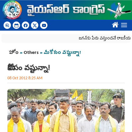
Skip to main content
????
జగన్‌కు పేరు వస్తుందనే రాజకీయ కక్షతో దిశ వ్
You are here
హోం
»
Others
» మీకోసం వష్టున్నా!
మీకోసం వష్టున్నా!
08 Oct 2012 8:25 AM