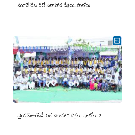
మూడో రోజు రిలే నిరాహార దీక్షలు..ఫొటోలు
వైయ‌స్ఆర్‌సీపీ రిలే నిరాహార దీక్షలు..ఫొటోలు 2