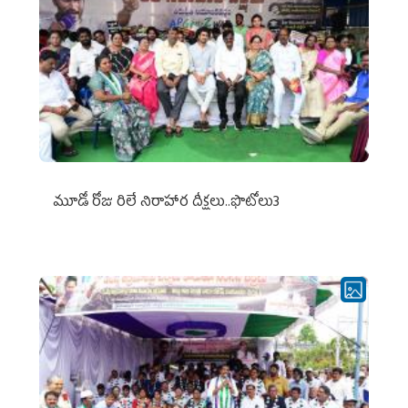
మూడో రోజు రిలే నిరాహార దీక్షలు..ఫొటోలు3