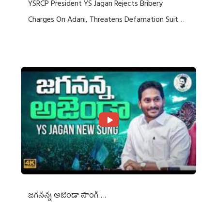
YSRCP President YS Jagan Rejects Bribery
Charges On Adani, Threatens Defamation Suit
Against Media Groups
జగనన్న అజెండా సాంగ్….