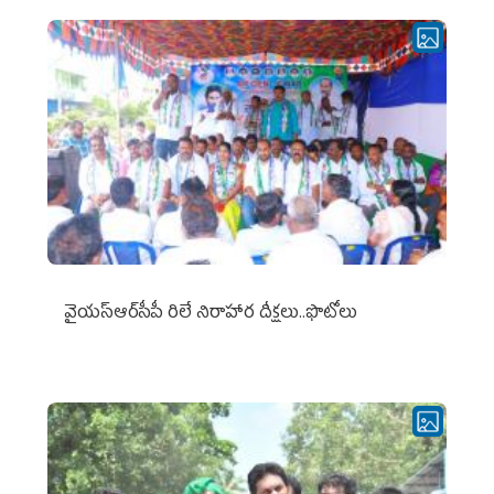
వైయ‌స్ఆర్‌సీపీ రిలే నిరాహార దీక్షలు..ఫొటోలు