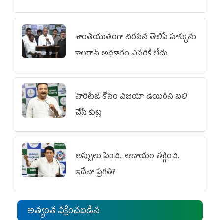
శాంతియుతంగా నిరసన తెలిపే హక్కును
కాలరాసే అధికారం ఎవరికీ లేదు
హెరిటేజ్ కోసం విజయా డెయిరీని బలి
చేసే కుట్ర‌
అప్పులు పెంచి.. ఆదాయం తగ్గించి..
ఇదేనా ప్రగతి?
అత్యంత వీక్షించబడిన