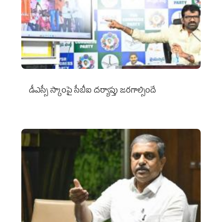
డీఎస్సీ స్కాంపై సీబీఐ దర్యాప్తు జరగాల్సిందే