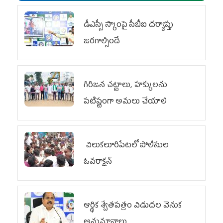
డీఎస్సీ స్కాంపై సీబీఐ దర్యాప్తు
జరగాల్సిందే
గిరిజన చట్టాలు, హక్కులను
పటిష్టంగా అమలు చేయాలి
చిలుక‌లూరిపేట‌లో పోలీసుల
ఓవ‌రాక్ష‌న్‌
ఆర్థిక శ్వేతపత్రం విడుదల వెనుక
అనుమానాలు