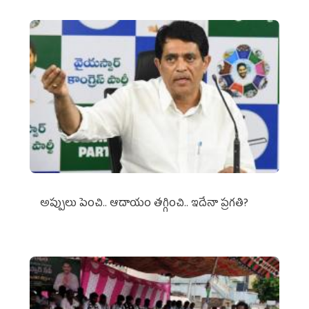
అప్పులు పెంచి.. ఆదాయం తగ్గించి.. ఇదేనా ప్రగతి?