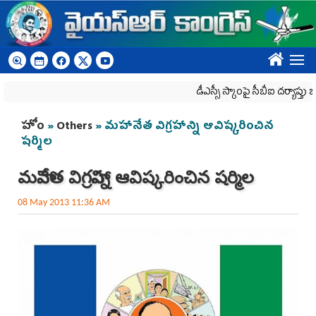
Skip to main content
????
డీఎస్సీ స్కాంపై సీబీఐ దర్యాప్తు జరగాల్సి
You are here
హోం
»
Others
» మహానేత విగ్రహాన్ని ఆవిష్కరించిన
షర్మిల
మహానేత విగ్రహాన్ని ఆవిష్కరించిన షర్మిల
08 May 2013 11:36 AM