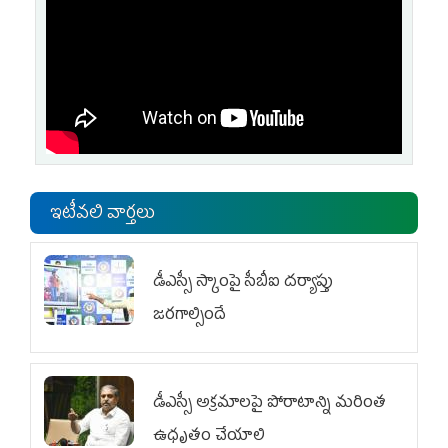
ఇటీవలి వార్తలు
డీఎస్సీ స్కాంపై సీబీఐ దర్యాప్తు
జరగాల్సిందే
డీఎస్సీ అక్రమాలపై పోరాటాన్ని మరింత
ఉధృతం చేయాలి