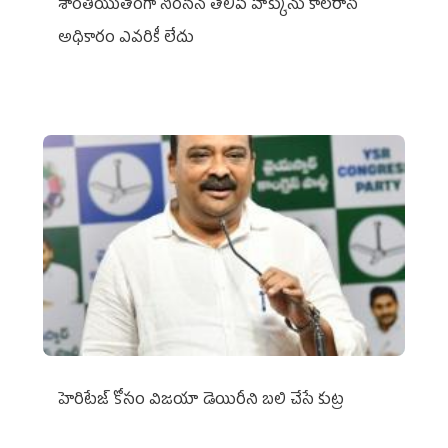
శాంతియుతంగా నిరసన తెలిపే హక్కును కాలరాసే
అధికారం ఎవరికీ లేదు
హెరిటేజ్ కోసం విజయా డెయిరీని బలి చేసే కుట్ర‌