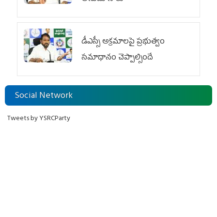
డీఎస్సీ అక్రమాలపై ప్రభుత్వం
సమాధానం చెప్పాల్సిందే
Social Network
Tweets by YSRCParty