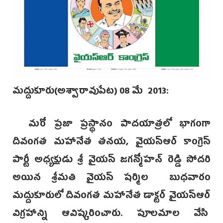
మద్దుకూరు(అశ్వారావుపేట) 08 మే 2013:
మరో ప్రజా ప్రస్థానం పాదయాత్రలో భాగంగా
దివంగత మహానేత తనయ, వైయస్ఆర్ కాంగ్రెస్
పార్టీ అధ్యక్షుడు శ్రీ వైయస్ జగన్మోహన్ రెడ్డి సోదరి
అయిన శ్రీమతి వైయస్ షర్మిల బుధవారం
మద్దుకూరులో దివంగత మహానేత డాక్టర్ వైయస్ఆర్
విగ్రహాన్ని ఆవిష్కరించారు. పూలమాల వేసి