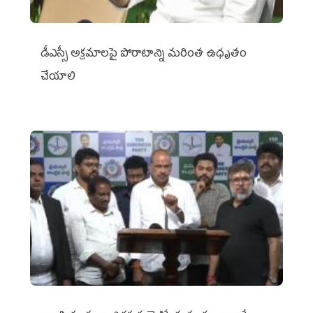
డీఎస్సీ అక్రమాలపై పోరాటాన్ని మరింత ఉధృతం
చేయాలి