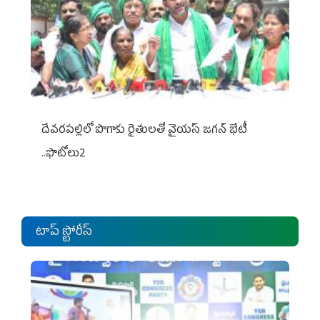
దేవరపల్లిలో పొగాకు రైతులతో వైయస్ జగన్ భేటీ
..ఫొటోలు2
టాప్ స్టోరీస్