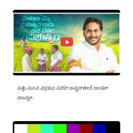
విత్తు నుంచి విక్రయం వరకూ అన్నదాతలకి అండగా
నిలుస్తూ..