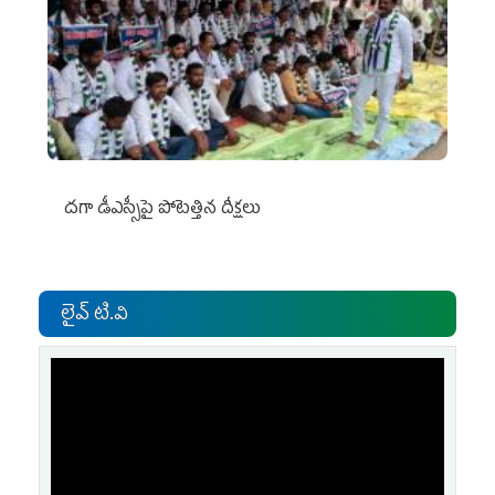
దగా డీఎస్సీపై పోటెత్తిన దీక్షలు
లైవ్ టి.వి