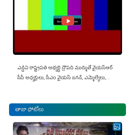
ఎన్డీఏ రాష్ట్ర‌ప‌తి అభ్య‌ర్థి ద్రౌప‌ది ముర్ముతో వైయ‌స్ఆర్
సీపీ అధ్య‌క్షులు, సీఎం వైయ‌స్ జ‌గ‌న్, ఎమ్మెల్యేలు,
ఎంపీల స‌మావేశం
తాజా ఫోటోలు