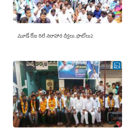
మూడో రోజు రిలే నిరాహార దీక్షలు..ఫొటోలు2