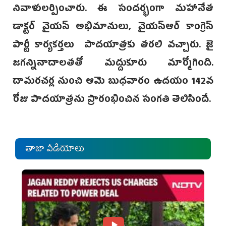
నివాళులర్పించారు. ఈ సందర్భంగా మహానేత
డాక్టర్ వైయస్ అభిమానులు, వైయస్ఆర్ కాంగ్రెస్
పార్టీ కార్యకర్తలు పాదయాత్రకు తరలి వచ్చారు. జై
జగన్నినాదాలతతో మద్దుకూరు మార్మోగింది.
దామరచర్ల నుంచి ఆమె బుధవారం ఉదయం 142వ
రోజు పాదయాత్రను ప్రారంభించిన సంగతి తెలిసిందే.
తాజా వీడియోలు