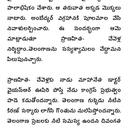
పాలాభిషేకం చేశారు. ఆ తరువాత అక్కడ మొక్కలు
నాటారు. అంబేద్కర్ విగ్రహానికి పూలమాల వేసి
నివాళులర్పించారు. ఈ సందర్భంగా ఆమె
మాట్లాడుతూ ప్రాణహిత- చేవెళ్ల
నిర్మిద్దాం..తెలంగాణను సస్యశ్యామలం చేద్దామని
పిలుపునిచ్చారు.
ప్రాణహిత- చేవెళ్లకు నాడు మాహానేత డాక్టర్
వైయస్ఆర్ ఊపిరి పోస్తే నేడు కాంగ్రెస్ ప్రభుత్వం
పాడె కడుతోందన్నారు. తెలంగాణ గుక్కెడు నీటిని
కిరణ్ సర్కారు లాగేసి గొంతును నులిపేస్తోందన్నారు.
తెలంగాణ ప్రజలకు నీటి సమస్య ఉందని దివంగత