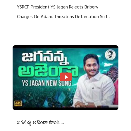
YSRCP President YS Jagan Rejects Bribery
Charges On Adani, Threatens Defamation Suit
Against Media Groups
జగనన్న అజెండా సాంగ్….