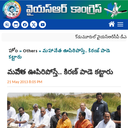
Skip to main content
????
కోడుమూరులో వైయ‌స్ఆర్‌సీపీ డీఎస్సీ రిలే ద
You are here
హోం
»
Others
» మహానేత ఊపిరిపోస్తే.. కిరణ్ పాడె
కట్టారు
మహానేత ఊపిరిపోస్తే.. కిరణ్ పాడె కట్టారు
21 May 2013 8:05 PM