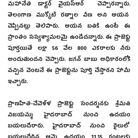
మహానేత డాక్టర్ వైయస్ఆర్ చెప్పారన్నారు.
తెలంగాణ ముక్కోటి రత్నాల వీణ అని ఆయన
చెప్పినట్లు తెలిపారు. ఆయన బతికి ఉంటే ఈ
ప్రాంతం సస్యశ్యామలమై ఉండేదన్నారు. ఈ ప్రాజెక్టు
పూర్తయితే లక్షా 56 వేల 800 ఎకరాలకు నీరు
అందుతుందని చెప్పారు. జగన్ బాబు అధికారంలోకి
వచ్చిన వెంటనే ఈ ప్రాజెక్టును పూర్తి చేస్తారని హామీ
ఇచ్చారు.
ప్రాణహిత-చేవెళ్ళ ప్రాజెక్టు సందర్శనకు శ్రీమతి
విజయమ్మ హైదరాబాద్ నుంచి ఉదయం
బయలుదేరారు. హైదరాబాద్ నుంచి రైలులో
బయలుదేరిన ఆమె ఉదయం 11.15 గంటలకు