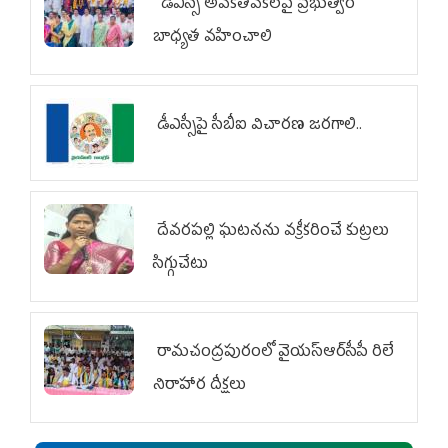
డీఎస్సీ అవకతవకలపై ప్రభుత్వం
బాధ్యత వహించాలి
డీఎస్సీపై సీబీఐ విచారణ జరగాలి..
దేవరపల్లి ఘటనను వక్రీకరించే కుట్రలు
సిగ్గుచేటు
రామచంద్రపురంలో వైయ‌స్ఆర్‌సీపీ రిలే
నిరాహార దీక్షలు