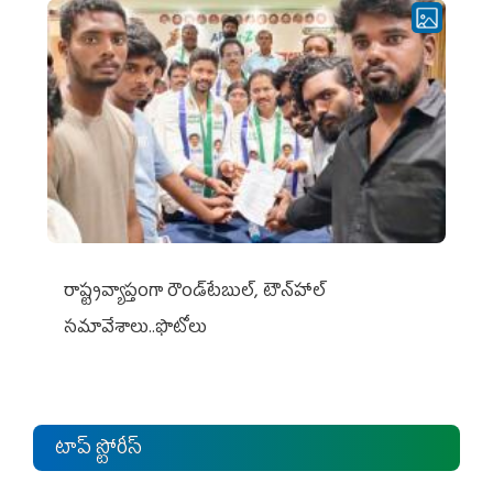
రాష్ట్రవ్యాప్తంగా రౌండ్‌టేబుల్‌, టౌన్‌హాల్‌
సమావేశాలు..ఫొటోలు
టాప్ స్టోరీస్