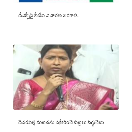
డీఎస్సీపై సీబీఐ విచారణ జరగాలి..
దేవరపల్లి ఘటనను వక్రీకరించే కుట్రలు సిగ్గుచేటు