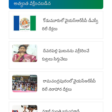
అత్యంత వీక్షించబడిన
కోడుమూరులో వైయ‌స్ఆర్‌సీపీ డీఎస్సీ
రిలే దీక్షలు
దేవరపల్లి ఘటనను వక్రీకరించే
కుట్రలు సిగ్గుచేటు
రామచంద్రపురంలో వైయ‌స్ఆర్‌సీపీ
రిలే నిరాహార దీక్షలు