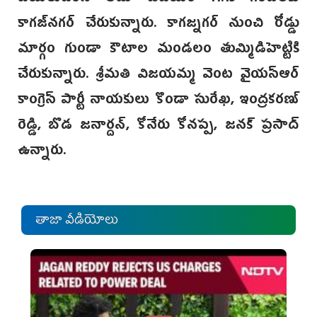
కాగజ్‌నగర్ చేరుకున్నారు. కాగజ్నగర్ నుంచి రోడ్డు
మార్గం గుండా కౌటాల మండలం తుమ్మిడిహెట్టికి
చేరుకున్నారు. శ్రీమతి విజయమ్మ వెంట వైయస్ఆర్
కాంగ్రెస్ పార్టీ నాయకులు కొండా సురేఖ, ఇంద్రకరణ్
రెడ్డి, బొడ జనార్దన్, కోనేరు కోనప్ప, జనక్ ప్రసాద్
ఉన్నారు.
తాజా వీడియోలు