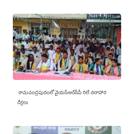
రామచంద్రపురంలో వైయ‌స్ఆర్‌సీపీ రిలే నిరాహార
దీక్షలు