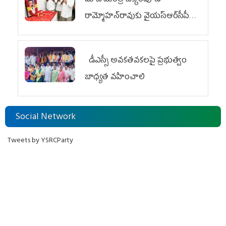
మాజీ మంత్రి జక్కంపూడి
రామ్మోహన్‌రావుకు వైయ‌స్ఆర్‌సీపీ
ఘన నివాళి
డీఎస్సీ అవకతవకలపై ప్రభుత్వం
బాధ్యత వహించాలి
Social Network
Tweets by YSRCParty