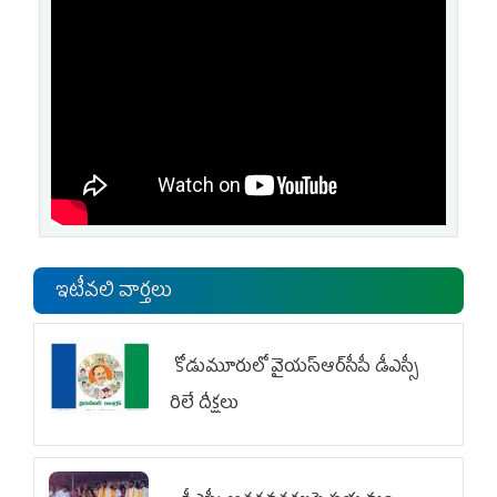
ఇటీవలి వార్తలు
కోడుమూరులో వైయ‌స్ఆర్‌సీపీ డీఎస్సీ
రిలే దీక్షలు