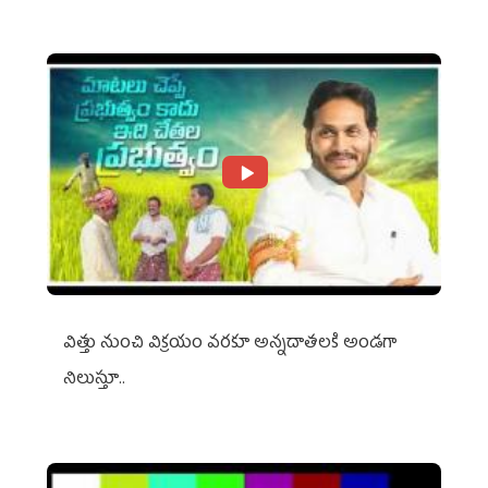
విత్తు నుంచి విక్రయం వరకూ అన్నదాతలకి అండగా
నిలుస్తూ..