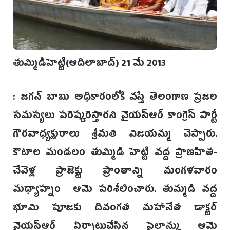
తుమ్మిడిహెట్టి(ఆదిలాబాద్) 21 మే 2013
: జగన్ బాబు అధికారంలోకి వస్తే తెలంగాణ ప్రజల
సమస్యలు పరిష్కరిస్తారని వైయస్ఆర్ కాంగ్రెస్ పార్టీ
గౌరవాధ్యక్షురాలు శ్రీమతి విజయమ్మ చెప్పారు.
కౌటాల మండలం తుమ్మిడి హెట్టి వద్ద ప్రాణహిత-
చేవెళ్ల ప్రాజెక్టు ప్రాంతాన్ని మంగళవారం
మధ్యాహ్నం ఆమె పరిశీలించారు. తుమ్మడి వద్ద
భూమి పూజకు దివంగత మహానేత డాక్టర్
వైయస్ఆర్ ఏర్పాటుచేసిన పైలాన్కు ఆమె