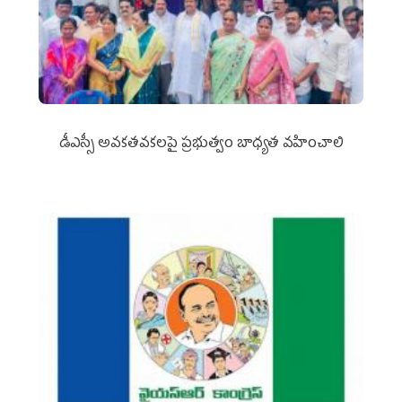
డీఎస్సీ అవకతవకలపై ప్రభుత్వం బాధ్యత వహించాలి