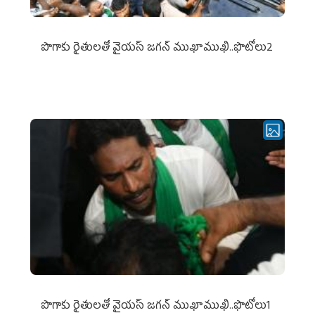
పొగాకు రైతుల‌తో వైయ‌స్ జ‌గ‌న్ ముఖాముఖి..ఫొటోలు2
పొగాకు రైతుల‌తో వైయ‌స్ జ‌గ‌న్ ముఖాముఖి..ఫొటోలు1