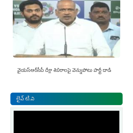
వైయ‌స్ఆర్‌సీపీ దీక్షా శిబిరాలపై వెన్నుపోటు పార్టీ దాడి
లైవ్ టి.వి