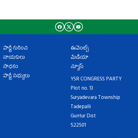
పార్టీ గురించి
ఈవెంట్స్
నాయకులు
మీడియా
సాధకం
న్యూస్
పార్టీ సభ్యులు
YSR CONGRESS PARTY
Plot no. 13
Suryadevara Township
Tadepalli
Guntur Dist
522501