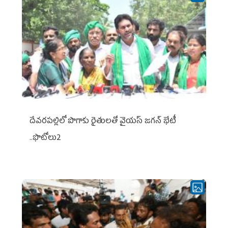
దేవరపల్లిలో పొగాకు రైతులతో వైయస్ జగన్ భేటీ
..ఫొటోలు2