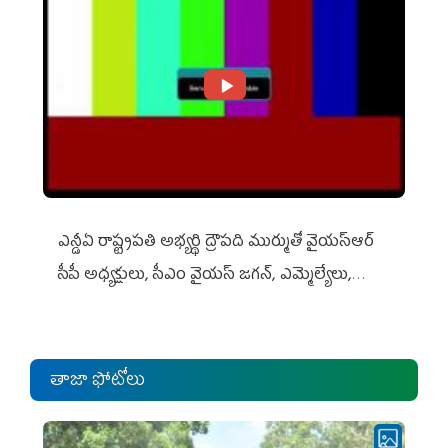
ఎన్డీఏ రాష్ట్ర‌ప‌తి అభ్య‌ర్థి ద్రౌప‌ది ముర్ముతో వైయ‌స్ఆర్
సీపీ అధ్య‌క్షులు, సీఎం వైయ‌స్ జ‌గ‌న్, ఎమ్మెల్యేలు,
ఎంపీల స‌మావేశం
తాజా ఫోటోలు