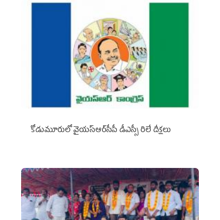
కోడుమూరులో వైయ‌స్ఆర్‌సీపీ డీఎస్సీ రిలే దీక్షలు