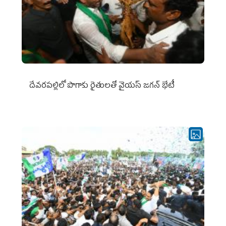
దేవరపల్లిలో పొగాకు రైతులతో వైయస్ జగన్ భేటీ