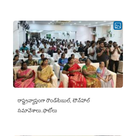
రాష్ట్రవ్యాప్తంగా రౌండ్‌టేబుల్‌, టౌన్‌హాల్‌
సమావేశాలు..ఫొటోలు