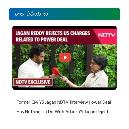
తాజా వీడియోలు
Former CM YS Jagan NDTV Interview | ower Deal
Has Nothing To Do With Adani: YS Jagan Rejects
US Charges