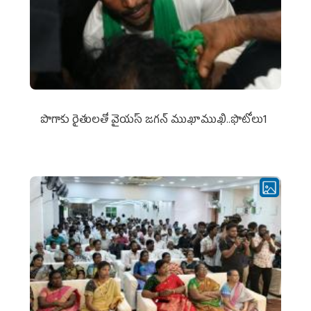
పొగాకు రైతుల‌తో వైయ‌స్ జ‌గ‌న్ ముఖాముఖి..ఫొటోలు1