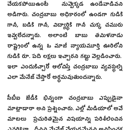
చేయకపోయిఉంటే నువ్వెక్కడ ఉండేవాడివని
అడిగారు. చంద్రబాబు అధికారంలో ఉండగా గుడికి
గానీ, బడికి గానీ, విద్యార్థికి గానీ చుక్క చమురు
ఇవ్వలేదన్నారు. అలాంటి బాబు తమిళనాడు
రాష్ట్రంలో ఉన్న ఓ మాజీ న్యాయమూర్తి ఊరిలోని
గుడికి రూ. పది లక్షలు ఇచ్చారని గట్టు వెల్లడించారు.
ఇలా ఎందుకిచ్చారో ఆలోచిస్తే చంద్రబాబు వ్యవస్థల్ని
ఎలా మేనేజ్ చేస్తారో అర్థమవుతుందన్నారు.
సీబీఐ జేడీకి భిన్నంగా చంద్రబాబు ఎప్పుడైనా
మాట్లాడారా అని ప్రశ్నించారు. ఎల్లో మీడియాలో అవే
మాటలు ప్రచురితమైన విషయాన్ని పరిశీలించిన