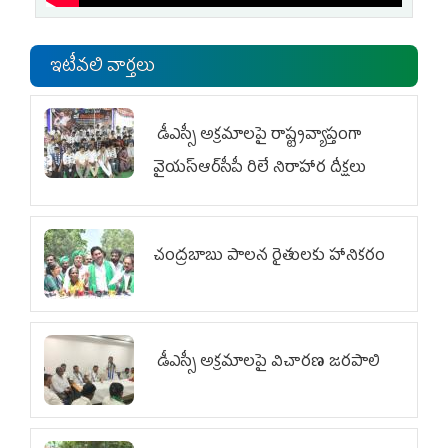
ఇటీవలి వార్తలు
డీఎస్సీ అక్రమాలపై రాష్ట్రవ్యాప్తంగా
వైయ‌స్ఆర్‌సీపీ రిలే నిరాహార దీక్షలు
చంద్రబాబు పాలన రైతులకు హానికరం
డీఎస్సీ అక్రమాలపై విచారణ జరపాలి