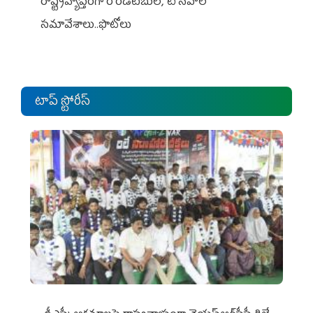
రాష్ట్రవ్యాప్తంగా రౌండ్‌టేబుల్‌, టౌన్‌హాల్‌
సమావేశాలు..ఫొటోలు
టాప్ స్టోరీస్