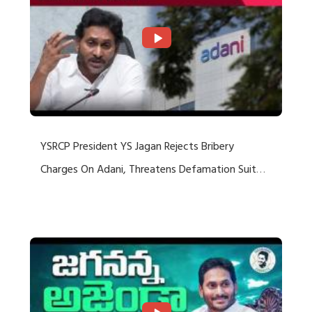
YSRCP President YS Jagan Rejects Bribery
Charges On Adani, Threatens Defamation Suit
Against Media Groups