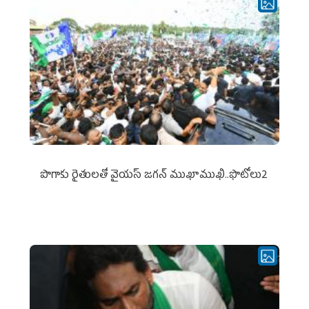
పొగాకు రైతుల‌తో వైయ‌స్ జ‌గ‌న్ ముఖాముఖి..ఫొటోలు2