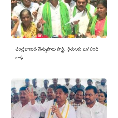
చంద్రబాబుది వెన్నుపోటు పార్టీ... రైతులకు మిగిలింది
బాధే