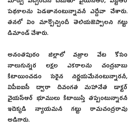
మార్పు వచ్చిందనీ చెబుతూ వైయస్ఆర్, ఎన్టీఆర్
పథకాలను పెడతానంటున్నావనీ ఎద్దేవా చేశారు.
తనలో ఏం మార్పొచ్చిందీ తెలియజెప్పాలని గట్టు
డిమాండ్ చేశారు.
అనంతపురం జిల్లాలో వజ్రాల వేట కోసం
నాలుగున్నర లక్షల ఎకరాలను చంద్రబాబు
కేటాయించడం సరైన నిర్ణయమేనంటున్నారనీ,
ఏపీఐఐసీ ద్వారా దివంగత మహానేత డాక్టర్
వైయస్ఆర్ భూములు కేటాయిస్తే తప్పంటున్నారనీ
ఇదెక్కడి న్యాయమనీ గట్టు రామచంద్రరావు
అడిగారు.