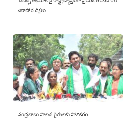
డీఎస్సీ అక్రమాలపై రాష్ట్రవ్యాప్తంగా వైయ‌స్ఆర్‌సీపీ రిలే
నిరాహార దీక్షలు
చంద్రబాబు పాలన రైతులకు హానికరం