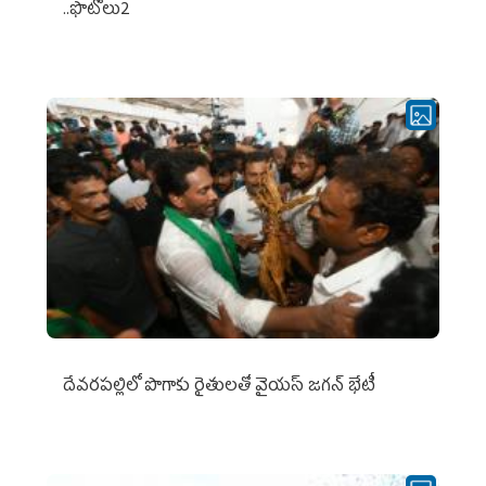
..ఫొటోలు2
దేవరపల్లిలో పొగాకు రైతులతో వైయస్ జగన్ భేటీ