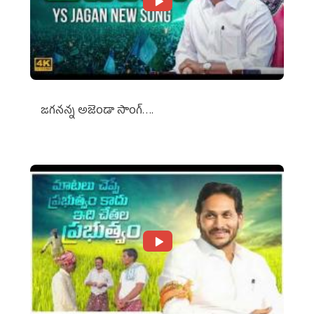
జగనన్న అజెండా సాంగ్….