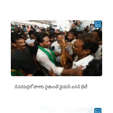
దేవరపల్లిలో పొగాకు రైతులతో వైయస్ జగన్ భేటీ