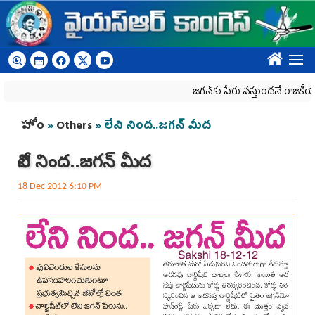
Skip to main content
????
జగన్‌కు పేరు వస్తుందనే రాజకీయ కక్షతో దిశ వ
You are here
హోం
»
Others
» లేని నింద..జగన్ మీద
లేని నింద..జగన్ మీద
18 Dec 2012 6:10 PM