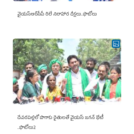
వైయ‌స్ఆర్‌సీపీ రిలే నిరాహార దీక్షలు..ఫొటోలు
దేవరపల్లిలో పొగాకు రైతులతో వైయస్ జగన్ భేటీ
..ఫొటోలు2