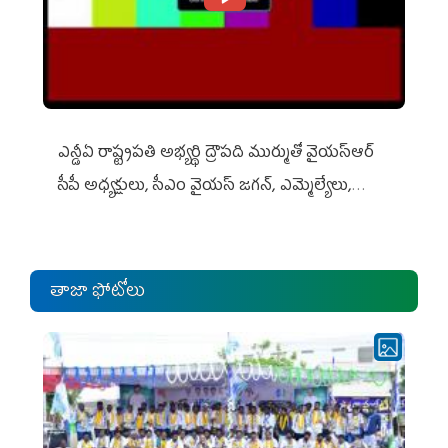
ఎన్డీఏ రాష్ట్ర‌ప‌తి అభ్య‌ర్థి ద్రౌప‌ది ముర్ముతో వైయ‌స్ఆర్
సీపీ అధ్య‌క్షులు, సీఎం వైయ‌స్ జ‌గ‌న్, ఎమ్మెల్యేలు,
ఎంపీల స‌మావేశం
తాజా ఫోటోలు