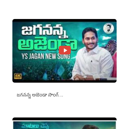
Against Media Groups
జగనన్న అజెండా సాంగ్….