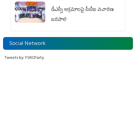
డీఎస్సీ అక్రమాలపై సీబీఐ విచారణ
జరపాలి
Social Network
Tweets by YSRCParty