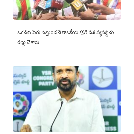
జగన్‌కు పేరు వస్తుందనే రాజకీయ కక్షతో దిశ వ్య‌వ‌స్థ‌ను
రద్దు చేశారు