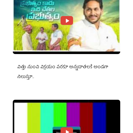
విత్తు నుంచి విక్రయం వరకూ అన్నదాతలకి అండగా
నిలుస్తూ..