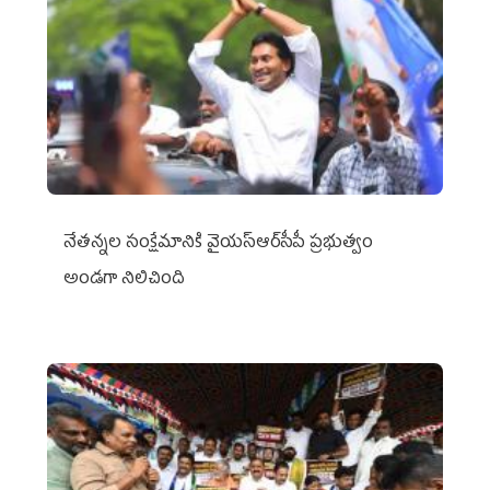
నేతన్నల సంక్షేమానికి వైయ‌స్ఆర్‌సీపీ ప్రభుత్వం
అండగా నిలిచింది