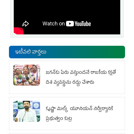
ఇటీవలి వార్తలు
జగన్‌కు పేరు వస్తుందనే రాజకీయ కక్షతో
దిశ వ్య‌వ‌స్థ‌ను రద్దు చేశారు
కృష్ణా మిల్క్‌ యూనియన్‌ నిర్వీర్యానికి
ప్రభుత్వం కుట్ర