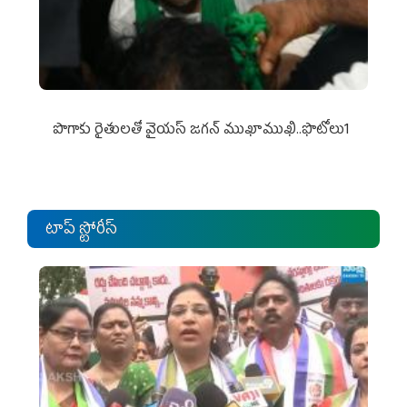
పొగాకు రైతుల‌తో వైయ‌స్ జ‌గ‌న్ ముఖాముఖి..ఫొటోలు1
టాప్ స్టోరీస్