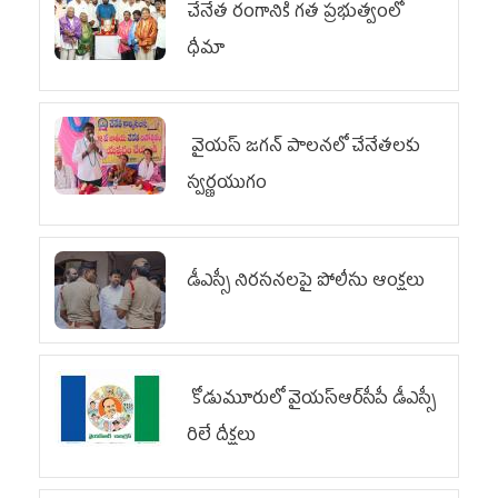
చేనేత రంగానికి గత ప్రభుత్వంలో
ధీమా
వైయ‌స్ జగన్ పాలనలో చేనేతలకు
స్వర్ణయుగం
డీఎస్సీ నిరసనలపై పోలీసు ఆంక్షలు
కోడుమూరులో వైయ‌స్ఆర్‌సీపీ డీఎస్సీ
రిలే దీక్షలు