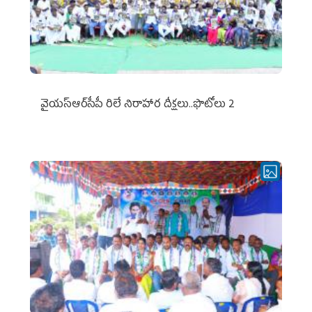
వైయ‌స్ఆర్‌సీపీ రిలే నిరాహార దీక్షలు..ఫొటోలు 2