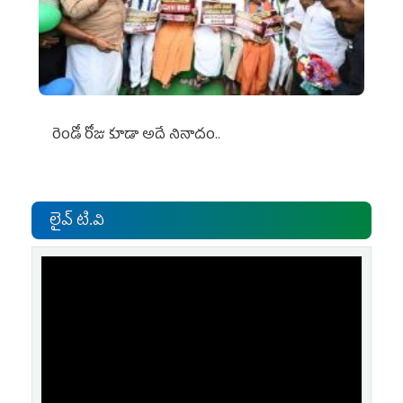
రెండో రోజు కూడా అదే నినాదం..
లైవ్ టి.వి