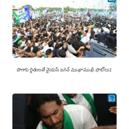
పొగాకు రైతుల‌తో వైయ‌స్ జ‌గ‌న్ ముఖాముఖి..ఫొటోలు2