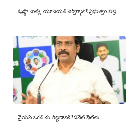
కృష్ణా మిల్క్‌ యూనియన్‌ నిర్వీర్యానికి ప్రభుత్వం కుట్ర
వైయ‌స్ జగన్‌ ను తిట్టడానికే కేబినెట్‌ భేటీలు