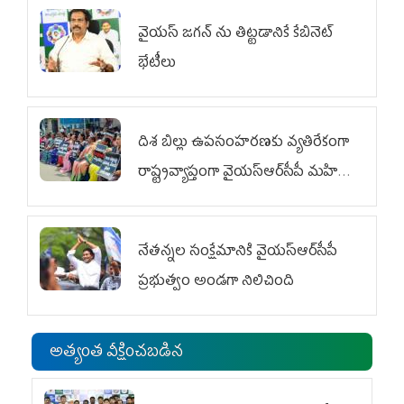
వైయ‌స్ జగన్‌ ను తిట్టడానికే కేబినెట్‌
భేటీలు
దిశ బిల్లు ఉపసంహరణకు వ్యతిరేకంగా
రాష్ట్రవ్యాప్తంగా వైయ‌స్ఆర్‌సీపీ మహిళా
విభాగం ఆందోళనలు
నేతన్నల సంక్షేమానికి వైయ‌స్ఆర్‌సీపీ
ప్రభుత్వం అండగా నిలిచింది
అత్యంత వీక్షించబడిన