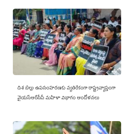
దిశ బిల్లు ఉపసంహరణకు వ్యతిరేకంగా రాష్ట్రవ్యాప్తంగా
వైయ‌స్ఆర్‌సీపీ మహిళా విభాగం ఆందోళనలు